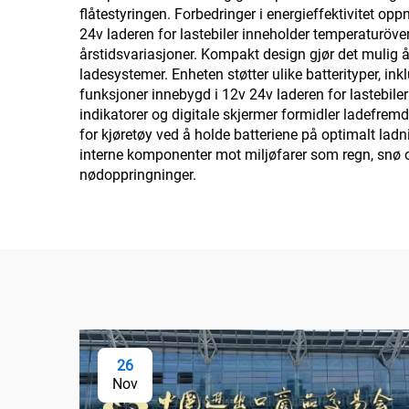
flåtestyringen. Forbedringer i energieffektivitet op
24v laderen for lastebiler inneholder temperaturö
årstidsvariasjoner. Kompakt design gjør det mulig å 
ladesystemer. Enheten støtter ulike batterityper, in
funksjoner innebygd i 12v 24v laderen for lastebiler
indikatorer og digitale skjermer formidler ladefremd
for kjøretøy ved å holde batteriene på optimalt ladn
interne komponenter mot miljøfarer som regn, snø og
nødoppringninger.
26
Nov