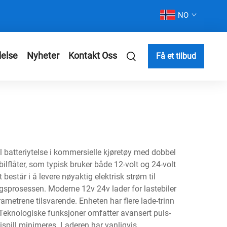
NO
else
Nyheter
Kontakt Oss
Få et tilbud
l batteriytelse i kommersielle kjøretøy med dobbel
flåter, som typisk bruker både 12-volt og 24-volt
estår i å levere nøyaktig elektrisk strøm til
ngsprosessen. Moderne 12v 24v lader for lastebiler
ametrene tilsvarende. Enheten har flere lade-trinn
 Teknologiske funksjoner omfatter avansert puls-
spill minimeres. Laderen har vanligvis