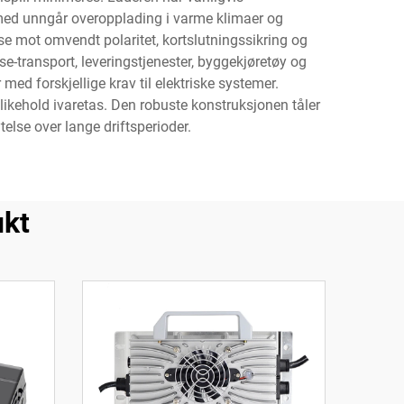
ed unngår overopplading i varme klimaer og
lse mot omvendt polaritet, kortslutningssikring og
e-transport, leveringstjenester, byggekjøretøy og
med forskjellige krav til elektriske systemer.
edlikehold ivaretas. Den robuste konstruksjonen tåler
telse over lange driftsperioder.
ukt