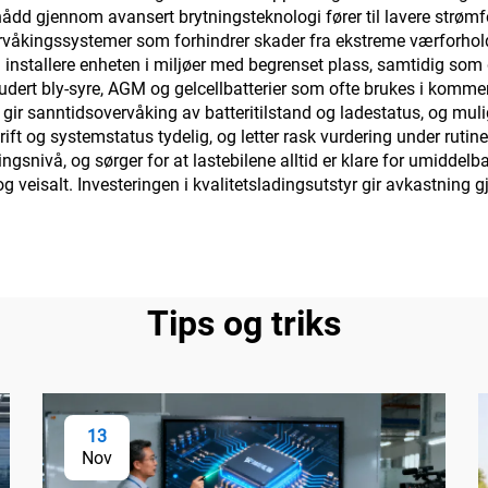
pnådd gjennom avansert brytningsteknologi fører til lavere strømf
vervåkingssystemer som forhindrer skader fra ekstreme værforho
installere enheten i miljøer med begrenset plass, samtidig som d
kludert bly-syre, AGM og gelcellbatterier som ofte brukes i komme
 gir sanntidsovervåking av batteritilstand og ladestatus, og muli
rift og systemstatus tydelig, og letter rask vurdering under rut
ingsnivå, og sørger for at lastebilene alltid er klare for umiddel
 veisalt. Investeringen i kvalitetsladingsutstyr gir avkastning 
Tips og triks
13
Nov