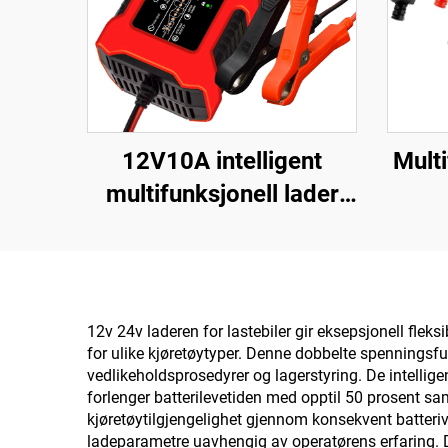
12V10A intelligent
Mult
multifunksjonell lader
med integrert lampe for
repa
pulsreparasjon av bly-
Carg
syrebatteri
for 
sc
12v 24v laderen for lastebiler gir eksepsjonell flek
for ulike kjøretøytyper. Denne dobbelte spenningsfu
s
vedlikeholdsprosedyrer og lagerstyring. De intelligen
forlenger batterilevetiden med opptil 50 prosent sa
kjøretøytilgjengelighet gjennom konsekvent batteri
ladeparametre uavhengig av operatørens erfaring.