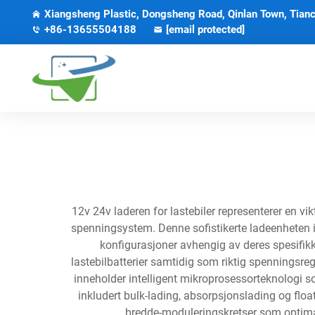
Xiangsheng Plastic, Dongsheng Road, Qinlan Town, Tianc
+86-13655504188
[email protected]
12v 24v laderen for lastebiler representerer en v
spenningsystem. Denne sofistikerte ladeenheten i
konfigurasjoner avhengig av deres spesifikke
lastebilbatterier samtidig som riktig spenningsre
inneholder intelligent mikroprosessorteknologi so
inkludert bulk-lading, absorpsjonslading og flo
bredde-moduleringskretser som optimal