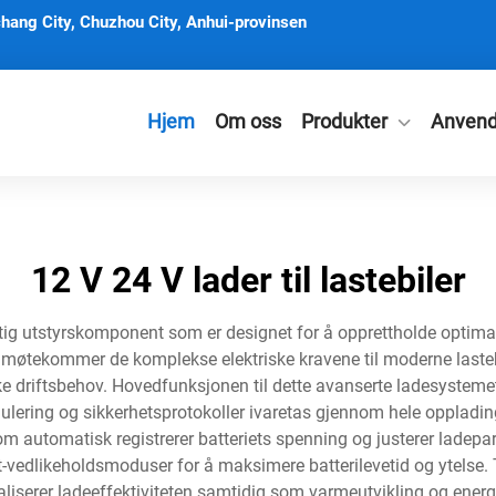
hang City, Chuzhou City, Anhui-provinsen
Hjem
Om oss
Produkter
Anvend
12 V 24 V lader til lastebiler
iktig utstyrskomponent som er designet for å opprettholde optima
møtekommer de komplekse elektriske kravene til moderne lastebil
 driftsbehov. Hovedfunksjonen til dette avanserte ladesystemet b
gulering og sikkerhetsprotokoller ivaretas gjennom hele oppladi
m automatisk registrerer batteriets spenning og justerer ladepar
at-vedlikeholdsmoduser for å maksimere batterilevetid og ytelse.
iserer ladeeffektiviteten samtidig som varmeutvikling og energi