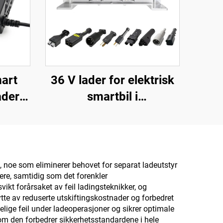
art
36 V lader for elektrisk
ader
smartbil i
for
aluminiumsboks, ny rask
lader
ladeteknologi for
 72 V
litiumbatteri
t, noe som eliminerer behovet for separat ladeutstyr
ere, samtidig som det forenkler
vikt forårsaket av feil ladingsteknikker, og
tte av reduserte utskiftingskostnader og forbedret
ige feil under ladeoperasjoner og sikrer optimale
m den forbedrer sikkerhetsstandardene i hele