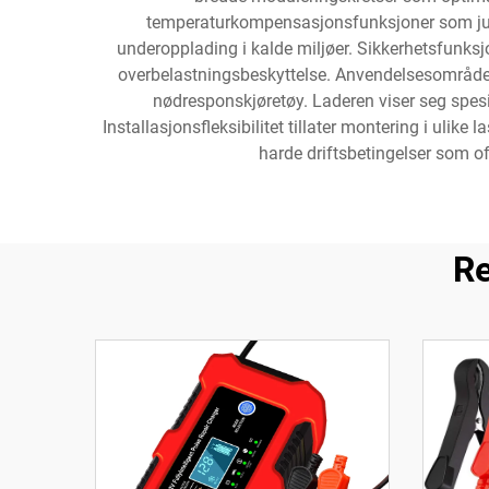
temperaturkompensasjonsfunksjoner som jus
underopplading i kalde miljøer. Sikkerhetsfunksjo
overbelastningsbeskyttelse. Anvendelsesområder d
nødresponskjøretøy. Laderen viser seg spesiel
Installasjonsfleksibilitet tillater montering i ulik
harde driftsbetingelser som oft
Re