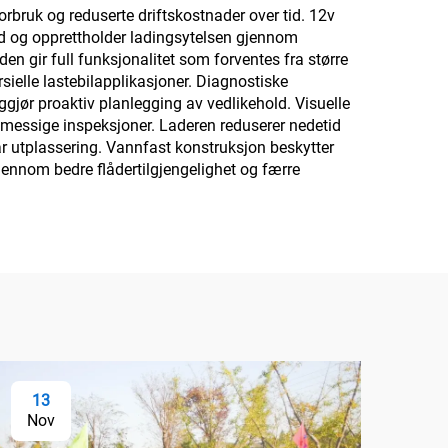
orbruk og reduserte driftskostnader over tid. 12v
ld og opprettholder ladingsytelsen gjennom
en gir full funksjonalitet som forventes fra større
rsielle lastebilapplikasjoner. Diagnostiske
ggjør proaktiv planlegging av vedlikehold. Visuelle
inemessige inspeksjoner. Laderen reduserer nedetid
bar utplassering. Vannfast konstruksjon beskytter
gjennom bedre flådertilgjengelighet og færre
13
Nov