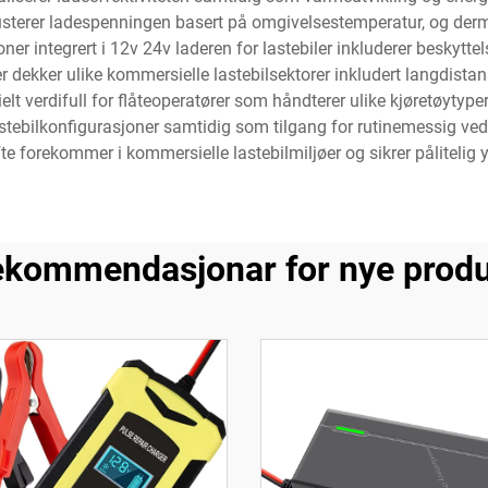
terer ladespenningen basert på omgivelsestemperatur, og derm
ner integrert i 12v 24v laderen for lastebiler inkluderer beskytte
ekker ulike kommersielle lastebilsektorer inkludert langdistans
t verdifull for flåteoperatører som håndterer ulike kjøretøytyper 
e lastebilkonfigurasjoner samtidig som tilgang for rutinemessig v
e forekommer i kommersielle lastebilmiljøer og sikrer pålitelig y
kommendasjonar for nye prod