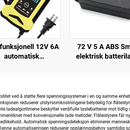
ifunksjonell 12V 6A
72 V 5 A ABS Sm
automatisk
elektrisk batteril
rasjonsbatterilader
Litium 20S23S 
ador De Bateria De
Lifepo4 El-sykkel-
bil, motorsykkel og
84 V 87,6 V 88,2 V
ooter, OTP LCD-
sibilitet ved å støtte flere spenningssystemer i en og samme enhe
nksjonen reduserer utstyrsomkostningene betydelig for flåtestyr
kjerm elektrisk
te ladealgoritmene beskytter verdifulle lastebatterier mot tidlig s
mmenliknet med konvensjonelle lade metoder. Flåtestyrere får ny
vedlikehold. Automatisk spenningsdeteksjon eliminerer menneskel
 Denne automatiseringen reduserer opplæringsbehov samtidig so