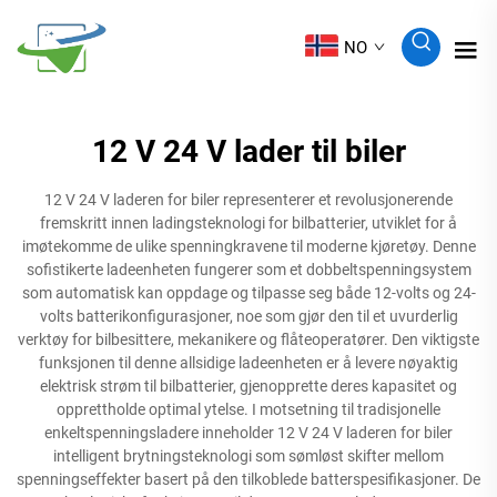
NO
12 V 24 V lader til biler
12 V 24 V laderen for biler representerer et revolusjonerende
fremskritt innen ladingsteknologi for bilbatterier, utviklet for å
imøtekomme de ulike spenningkravene til moderne kjøretøy. Denne
sofistikerte ladeenheten fungerer som et dobbeltspenningsystem
som automatisk kan oppdage og tilpasse seg både 12-volts og 24-
volts batterikonfigurasjoner, noe som gjør den til et uvurderlig
verktøy for bilbesittere, mekanikere og flåteoperatører. Den viktigste
funksjonen til denne allsidige ladeenheten er å levere nøyaktig
elektrisk strøm til bilbatterier, gjenopprette deres kapasitet og
opprettholde optimal ytelse. I motsetning til tradisjonelle
enkeltspenningsladere inneholder 12 V 24 V laderen for biler
intelligent brytningsteknologi som sømløst skifter mellom
spenningseffekter basert på den tilkoblede batterspesifikasjoner. De