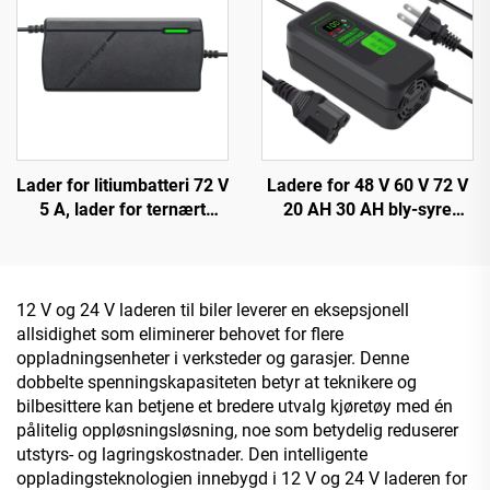
Lader for litiumbatteri 72 V
Ladere for 48 V 60 V 72 V
5 A, lader for ternært
20 AH 30 AH bly-syre
polymer, jernfosfat 84 V
batterier 120 W/180 W
88,2 V 87,6 V, lader for
utgangseffekt DC-port for
elektrisk sykkel
elektriske sykler og
tohjulstrekk
12 V og 24 V laderen til biler leverer en eksepsjonell
allsidighet som eliminerer behovet for flere
oppladningsenheter i verksteder og garasjer. Denne
dobbelte spenningskapasiteten betyr at teknikere og
bilbesittere kan betjene et bredere utvalg kjøretøy med én
pålitelig oppløsningsløsning, noe som betydelig reduserer
utstyrs- og lagringskostnader. Den intelligente
oppladingsteknologien innebygd i 12 V og 24 V laderen for