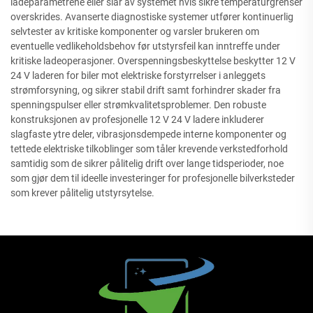
ladeparametrene eller slår av systemet hvis sikre temperaturgrenser
overskrides. Avanserte diagnostiske systemer utfører kontinuerlig
selvtester av kritiske komponenter og varsler brukeren om
eventuelle vedlikeholdsbehov før utstyrsfeil kan inntreffe under
kritiske ladeoperasjoner. Overspenningsbeskyttelse beskytter 12 V
24 V laderen for biler mot elektriske forstyrrelser i anleggets
strømforsyning, og sikrer stabil drift samt forhindrer skader fra
spenningspulser eller strømkvalitetsproblemer. Den robuste
konstruksjonen av profesjonelle 12 V 24 V ladere inkluderer
slagfaste ytre deler, vibrasjonsdempede interne komponenter og
tettede elektriske tilkoblinger som tåler krevende verkstedforhold
samtidig som de sikrer pålitelig drift over lange tidsperioder, noe
som gjør dem til ideelle investeringer for profesjonelle bilverksteder
som krever pålitelig utstyrsytelse.