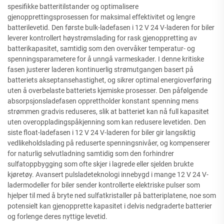
spesifikke batteritilstander og optimalisere
gjenopprettingsprosessen for maksimal effektivitet og lengre
batterilevetid. Den første bulk-ladefasen i 12 V 24 V-laderen for biler
leverer kontrollert høystrømslading for rask gjenoppretting av
batterikapasitet, samtidig som den overvåker temperatur- og
spenningsparametere for å unngå varmeskader. I denne kritiske
fasen justerer laderen kontinuerlig strømutgangen basert på
batteriets akseptansehastighet, og sikrer optimal energioverføring
uten å overbelaste batteriets kjemiske prosesser. Den påfølgende
absorpsjonsladefasen opprettholder konstant spenning mens
strømmen gradvis reduseres, slik at batteriet kan nå full kapasitet
uten overoppladingspåkjenning som kan redusere levetiden. Den
siste float-ladefasen i 12 V 24 V-laderen for biler gir langsiktig
vedlikeholdslading på reduserte spenningsnivåer, og kompenserer
for naturlig selvutladning samtidig som den forhindrer
sulfatoppbygging som ofte skjer i lagrede eller sjelden brukte
kjøretøy. Avansert pulsladeteknologi innebygd i mange 12 V 24 V-
ladermodeller for biler sender kontrollerte elektriske pulser som
hjelper til med å bryte ned sulfatkristaller på batteriplatene, noe som
potensielt kan gjenopprette kapasitet i delvis nedgraderte batterier
og forlenge deres nyttige levetid.