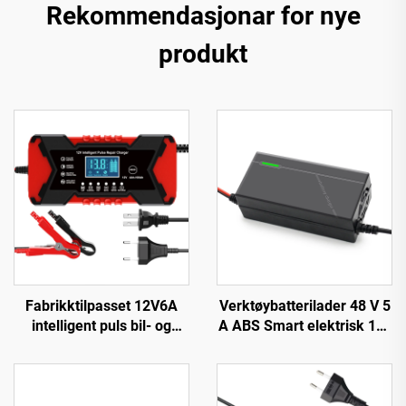
Rekommendasjonar for nye
produkt
Fabrikktilpasset 12V6A
Verktøybatterilader 48 V 5
intelligent puls bil- og
A ABS Smart elektrisk 14s
motorsykkelbatterilader
16s lader Lifepo4 El-
12V6A automatisk
sykkel-lader 54,6 V 58,8 V
strømforsyning med OVP-
58,4 V
beskyttelse Pd