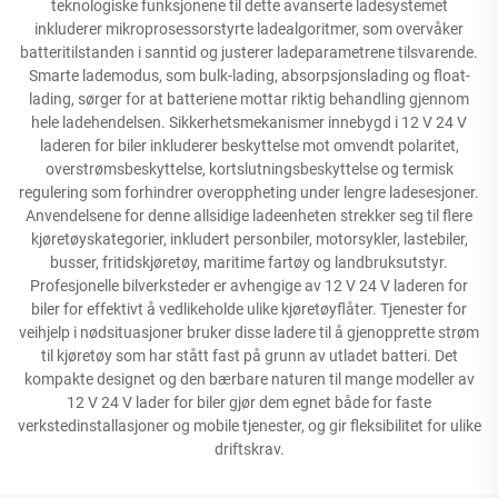
teknologiske funksjonene til dette avanserte ladesystemet
inkluderer mikroprosessorstyrte ladealgoritmer, som overvåker
batteritilstanden i sanntid og justerer ladeparametrene tilsvarende.
Smarte lademodus, som bulk-lading, absorpsjonslading og float-
lading, sørger for at batteriene mottar riktig behandling gjennom
hele ladehendelsen. Sikkerhetsmekanismer innebygd i 12 V 24 V
laderen for biler inkluderer beskyttelse mot omvendt polaritet,
overstrømsbeskyttelse, kortslutningsbeskyttelse og termisk
regulering som forhindrer overoppheting under lengre ladesesjoner.
Anvendelsene for denne allsidige ladeenheten strekker seg til flere
kjøretøyskategorier, inkludert personbiler, motorsykler, lastebiler,
busser, fritidskjøretøy, maritime fartøy og landbruksutstyr.
Profesjonelle bilverksteder er avhengige av 12 V 24 V laderen for
biler for effektivt å vedlikeholde ulike kjøretøyflåter. Tjenester for
veihjelp i nødsituasjoner bruker disse ladere til å gjenopprette strøm
til kjøretøy som har stått fast på grunn av utladet batteri. Det
kompakte designet og den bærbare naturen til mange modeller av
12 V 24 V lader for biler gjør dem egnet både for faste
verkstedinstallasjoner og mobile tjenester, og gir fleksibilitet for ulike
driftskrav.