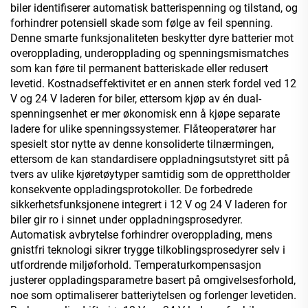
biler identifiserer automatisk batterispenning og tilstand, og
forhindrer potensiell skade som følge av feil spenning.
Denne smarte funksjonaliteten beskytter dyre batterier mot
overopplading, underopplading og spenningsmismatches
som kan føre til permanent batteriskade eller redusert
levetid. Kostnadseffektivitet er en annen sterk fordel ved 12
V og 24 V laderen for biler, ettersom kjøp av én dual-
spenningsenhet er mer økonomisk enn å kjøpe separate
ladere for ulike spenningssystemer. Flåteoperatører har
spesielt stor nytte av denne konsoliderte tilnærmingen,
ettersom de kan standardisere oppladningsutstyret sitt på
tvers av ulike kjøretøytyper samtidig som de opprettholder
konsekvente oppladingsprotokoller. De forbedrede
sikkerhetsfunksjonene integrert i 12 V og 24 V laderen for
biler gir ro i sinnet under oppladningsprosedyrer.
Automatisk avbrytelse forhindrer overopplading, mens
gnistfri teknologi sikrer trygge tilkoblingsprosedyrer selv i
utfordrende miljøforhold. Temperaturkompensasjon
justerer oppladingsparametre basert på omgivelsesforhold,
noe som optimaliserer batteriytelsen og forlenger levetiden.