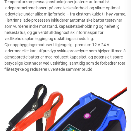
Temperaturkompensasjonsfunksjoner justerer automatisk
ladeparametrene basert på omgivelsesforhold, og sikrer optimal
ladeytelse under ulike miljøforhold – fra ekstrem kulde til høy varme.
Flertrinns lade-prosessen inkluderer automatiske batteritestevner
som vurderer indre motstand, kapasitetsbeholdning og helhetlig
helsestatus, og gir verdifull diagnostisk informasjon for
vedlikeholdsplanlegging og utskiftingsscheduling.
Gjenoppbyggingsmoduser tilgjengelig i premium 12 V 24 V-
ladermodeller kan utføre dyp syklusprosedyrer som hjelper til med å
gjenopprette batterier med redusert kapasitet, og potensielt spare
betydelige kostnader ved utskifting, samtidig som de forbedrer total
flåtestyrke og reduserer uventede sammenbrudd.