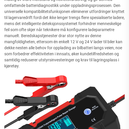
omfattende batteridiagnostikk under oppladningsprosessen. Den
universelle kompatibilitetsfunksjonen eliminerer utfordringer knyttet
til lagervaredrift fordi det ikke lenger trengs flere spesialiserte ladere,
mens det intelligente deteksjonssystemet forhindrer menneskelige
feil som ofte skjer når teknikere må konfigurere ladeparametre
manuelt. Beredskapstjenester drar stor nytte av denne
mangfoldigheten, ettersom én enkelt 12 V og 24 V lader til biler kan
dekke nesten alle behov for opplading av bilbatteri langs veien, noe
som forbedrer effektiviteten i innsats, øker kundetilfredsheten og
samtidig reduserer utstyrsinvesteringer og krav til lagringsplass i
kjøretøy.