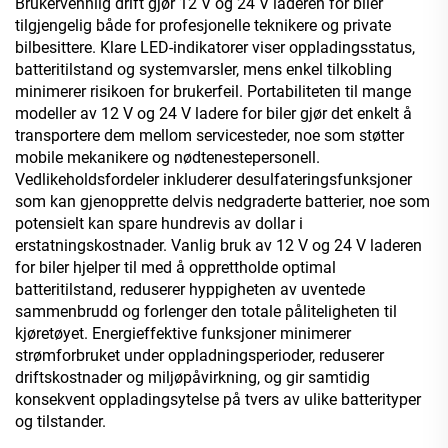
Brukervennlig drift gjør 12 V og 24 V laderen for biler
tilgjengelig både for profesjonelle teknikere og private
bilbesittere. Klare LED-indikatorer viser oppladingsstatus,
batteritilstand og systemvarsler, mens enkel tilkobling
minimerer risikoen for brukerfeil. Portabiliteten til mange
modeller av 12 V og 24 V ladere for biler gjør det enkelt å
transportere dem mellom servicesteder, noe som støtter
mobile mekanikere og nødtenestepersonell.
Vedlikeholdsfordeler inkluderer desulfateringsfunksjoner
som kan gjenopprette delvis nedgraderte batterier, noe som
potensielt kan spare hundrevis av dollar i
erstatningskostnader. Vanlig bruk av 12 V og 24 V laderen
for biler hjelper til med å opprettholde optimal
batteritilstand, reduserer hyppigheten av uventede
sammenbrudd og forlenger den totale påliteligheten til
kjøretøyet. Energieffektive funksjoner minimerer
strømforbruket under oppladningsperioder, reduserer
driftskostnader og miljøpåvirkning, og gir samtidig
konsekvent oppladingsytelse på tvers av ulike batterityper
og tilstander.