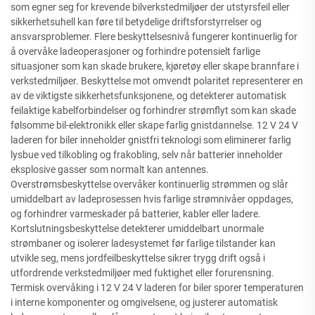
som egner seg for krevende bilverkstedmiljøer der utstyrsfeil eller
sikkerhetsuhell kan føre til betydelige driftsforstyrrelser og
ansvarsproblemer. Flere beskyttelsesnivå fungerer kontinuerlig for
å overvåke ladeoperasjoner og forhindre potensielt farlige
situasjoner som kan skade brukere, kjøretøy eller skape brannfare i
verkstedmiljøer. Beskyttelse mot omvendt polaritet representerer en
av de viktigste sikkerhetsfunksjonene, og detekterer automatisk
feilaktige kabelforbindelser og forhindrer strømflyt som kan skade
følsomme bil-elektronikk eller skape farlig gnistdannelse. 12 V 24 V
laderen for biler inneholder gnistfri teknologi som eliminerer farlig
lysbue ved tilkobling og frakobling, selv når batterier inneholder
eksplosive gasser som normalt kan antennes.
Overstrømsbeskyttelse overvåker kontinuerlig strømmen og slår
umiddelbart av ladeprosessen hvis farlige strømnivåer oppdages,
og forhindrer varmeskader på batterier, kabler eller ladere.
Kortslutningsbeskyttelse detekterer umiddelbart unormale
strømbaner og isolerer ladesystemet før farlige tilstander kan
utvikle seg, mens jordfeilbeskyttelse sikrer trygg drift også i
utfordrende verkstedmiljøer med fuktighet eller forurensning.
Termisk overvåking i 12 V 24 V laderen for biler sporer temperaturen
i interne komponenter og omgivelsene, og justerer automatisk