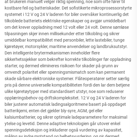
at brukeren manuelt velger riktig spenning, noe som ofte fører til
kostbare feil og batteriskader. Det sofistikerte mikroprosessorstyrte
systemet i 12 V og 24 V laderen for biler overvåker kontinuerlig det
tilkoblede batteriets elektriske egenskaper og avgjør umiddelbart
om det krever oppladning med 12 volt eller 24 volt. Denne sømløse
tilpasningen skjer innen millisekunder etter tilkobling og sikrer
umiddelbar kompatibilitet med personbiler, lette lastebiler, tunge
kjøretøyer, motorsykler, maritime anvendelser og landbruksutstyr.
Den intelligente brytermekanismen inneholder flere
sikkerhetssjekker som bekrefter korrekte tilkoblinger før oppladning
starter, og dermed elimineres risikoen for skader på grunn av
omvendt polaritet eller spenningsmismatch som kan permanent
skade sårbare elektroniske systemer. Flåteoperatører setter særlig
pris på denne universelle kompatibiliteten fordi den lar dem betjene
ulike kjøretøytyper med standardisert utstyr, noe som reduserer
opplæringsbehov og driftskompleksitet. 12 V og 24 V laderen for
biler justerer automatisk ladingsalgoritmene basert på oppdaget
batterikjemi, enten det gjelder bly-syre, AGM, gel eller
kalsiumbatterier, og sikrer optimale ladeparametere for maksimal
ytelse og levetid. Denne adaptive teknologien går utover enkel
spenningsdeteksjon og inkluderer også vurdering av kapasitet,
måling av indre motstand og helhetsvurdering, og gir dermed