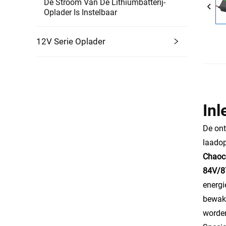
De Stroom Van De Lithiumbatterij-
Oplader Is Instelbaar
12V Serie Oplader
Inl
De ont
laadop
Chaoch
84V/8
energi
bewaki
worden