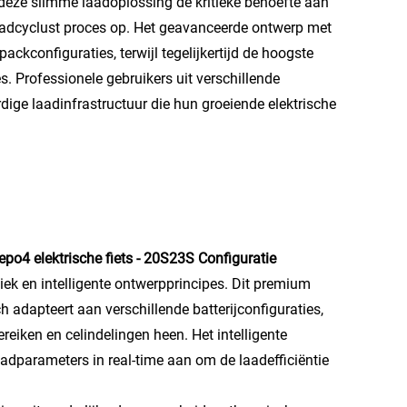
t deze slimme laadoplossing de kritieke behoefte aan
adcyclust proces op. Het geavanceerde ontwerp met
ackconfiguraties, terwijl tegelijkertijd de hoogste
 Professionele gebruikers uit verschillende
ige laadinfrastructuur die hun groeiende elektrische
po4 elektrische fiets - 20S23S Configuratie
iek en intelligente ontwerpprincipes. Dit premium
adapteert aan verschillende batterijconfiguraties,
eiken en celindelingen heen. Het intelligente
aadparameters in real-time aan om de laadefficiëntie