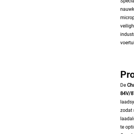
Specia
nauwke
microp
veilig
indust
voertu
Pr
De
Cha
84V/8
laadsy
zodat 
laadal
te opt