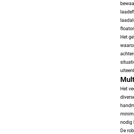
bewaak
laadef
laadal
floato
Het ge
waaron
achter
situat
uiteen
Mult
Het ve
divers
handma
minima
nodig 
De rob