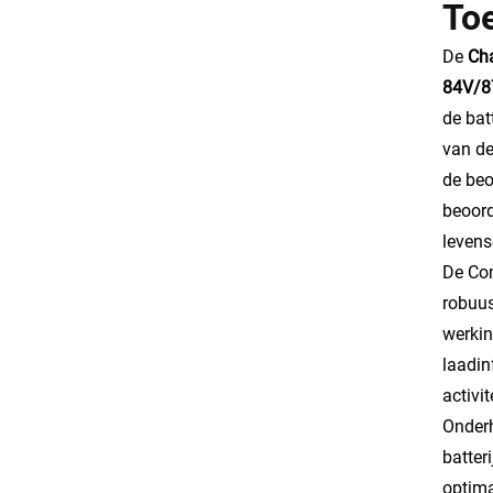
To
De
Cha
84V/8
de bat
van de
de beo
beoord
levens
De Com
robuus
werkin
laadin
activi
Onderh
batter
optima