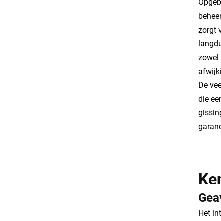
Opgebo
beheer
zorgt 
langdu
zowel 
afwijk
De vee
die ee
gissin
garand
Ke
Gea
Het in