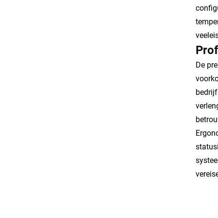
config
temper
veelei
Prof
De pre
voorko
bedrij
verlen
betrou
Ergono
status
systee
vereis