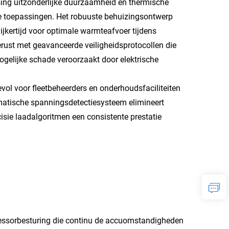
ng uitzonderlijke duurzaamheid en thermische
e toepassingen. Het robuuste behuizingsontwerp
jkertijd voor optimale warmteafvoer tijdens
erust met geavanceerde veiligheidsprotocollen die
gelijke schade veroorzaakt door elektrische
vol voor fleetbeheerders en onderhoudsfaciliteiten
omatische spanningsdetectiesysteem elimineert
ecisie laadalgoritmen een consistente prestatie
cessorbesturing die continu de accuomstandigheden