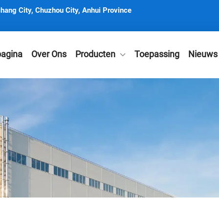
hang City, Chuzhou City, Anhui Province
pagina
Over Ons
Producten
Toepassing
Nieuws