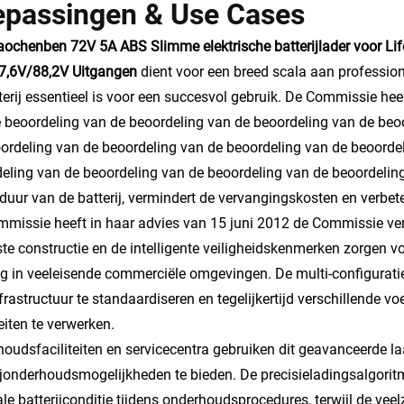
epassingen & Use Cases
ochenben 72V 5A ABS Slimme elektrische batterijlader voor Life
7,6V/88,2V Uitgangen
dient voor een breed scala aan professi
terij essentieel is voor een succesvol gebruik. De Commissie hee
 beoordeling van de beoordeling van de beoordeling van de beo
ordeling van de beoordeling van de beoordeling van de beoorde
eling van de beoordeling van de beoordeling van de beoordelin
duur van de batterij, vermindert de vervangingskosten en verb
missie heeft in haar advies van 15 juni 2012 de Commissie ve
te constructie en de intelligente veiligheidskenmerken zorgen v
g in veeleisende commerciële omgevingen. De multi-configuratiek
frastructuur te standaardiseren en tegelijkertijd verschillende vo
teiten te verwerken.
oudsfaciliteiten en servicecentra gebruiken dit geavanceerde 
ijonderhoudsmogelijkheden te bieden. De precisieladingsalgoritm
le batterijconditie tijdens onderhoudsprocedures, terwijl de veel