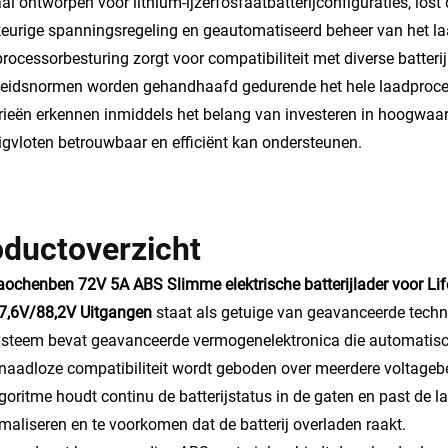
al ontworpen voor lithium-ijzerfosfaatbatterijconfiguraties, los
urige spanningsregeling en geautomatiseerd beheer van het la
rocessorbesturing zorgt voor compatibiliteit met diverse batterijp
heidsnormen worden gehandhaafd gedurende het hele laadproces.
rieën erkennen inmiddels het belang van investeren in hoogwaard
igvloten betrouwbaar en efficiënt kan ondersteunen.
oductoverzicht
ochenben 72V 5A ABS Slimme elektrische batterijlader voor Life
7,6V/88,2V Uitgangen
staat als getuige van geavanceerde techn
steem bevat geavanceerde vermogenelektronica die automatisch 
naadloze compatibiliteit wordt geboden over meerdere voltageber
goritme houdt continu de batterijstatus in de gaten en past de l
imaliseren en te voorkomen dat de batterij overladen raakt.