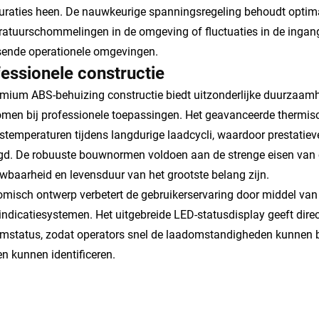
uraties heen. De nauwkeurige spanningsregeling behoudt opti
atuurschommelingen in de omgeving of fluctuaties in de ingang
sende operationele omgevingen.
essionele constructie
mium ABS-behuizing constructie biedt uitzonderlijke duurzaam
men bij professionele toepassingen. Het geavanceerde thermis
fstemperaturen tijdens langdurige laadcycli, waardoor prestatie
gd. De robuuste bouwnormen voldoen aan de strenge eisen van 
wbaarheid en levensduur van het grootste belang zijn.
misch ontwerp verbetert de gebruikerservaring door middel van i
indicatiesystemen. Het uitgebreide LED-statusdisplay geeft dir
mstatus, zodat operators snel de laadomstandigheden kunnen 
en kunnen identificeren.