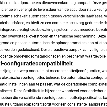
t en de laadparameters dienovereenkomstig aanpast. Deze gea
ficiëntie en verlengt de levensduur van de accu door nauwkeuri
goritme schakelt automatisch tussen verschillende laadfases, van
nderhoudsfase, en biedt zo een complete accuzorg gedurende de
ïntegreerde veiligheidsbewakingssysteem biedt meerdere beveil
der overvoltage, overstroom en thermische bescherming. Deze 
grond en passen automatisch de oplaadparameters aan of stopp
ies worden gedetecteerd. Deze proactieve aanpak van veiligheid
lopende omgevingsomstandigheden en beschermt waardevolle in
i-configuratiecompatibiliteit
elzijdige ontwerp ondersteunt meerdere batterijconfiguraties, wa
e elektrische voertuigflottes beheren. De automatische configura
tig instellingen aan te passen, wat de operationele complexiteit
liseert. Deze flexibiliteit is bijzonder waardevol voor onderhoud
hebben die verschillende voertuigtipes en batterijspecificaties 
uuste uitgangscapaciteit zorgt voor een consistente laadprestatie