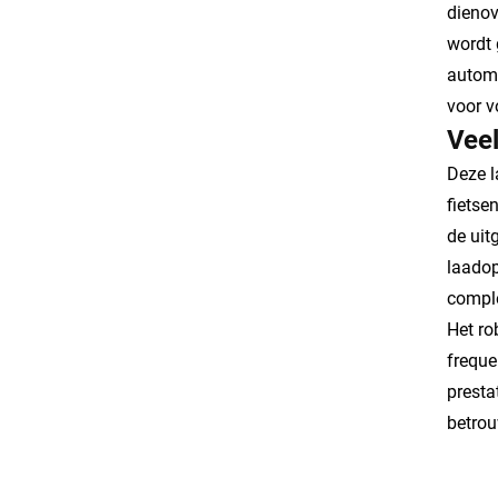
dienov
wordt 
automa
voor v
Veel
Deze l
fietse
de uit
laadop
comple
Het ro
freque
presta
betrou