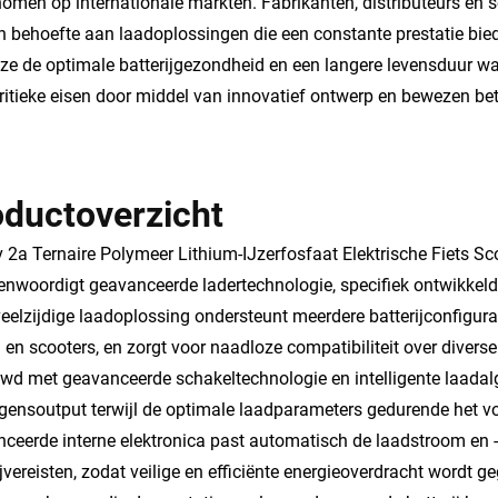
omen op internationale markten. Fabrikanten, distributeurs en se
 behoefte aan laadoplossingen die een constante prestatie bie
l ze de optimale batterijgezondheid en een langere levensduur 
ritieke eisen door middel van innovatief ontwerp en bewezen b
oductoverzicht
 2a Ternaire Polymeer Lithium-IJzerfosfaat Elektrische Fiets Sc
enwoordigt geavanceerde ladertechnologie, specifiek ontwikkeld 
eelzijdige laadoplossing ondersteunt meerdere batterijconfigura
n en scooters, en zorgt voor naadloze compatibiliteit over diver
d met geavanceerde schakeltechnologie en intelligente laadalgo
ensoutput terwijl de optimale laadparameters gedurende het v
ceerde interne elektronica past automatisch de laadstroom en 
ijvereisten, zodat veilige en efficiënte energieoverdracht wordt 