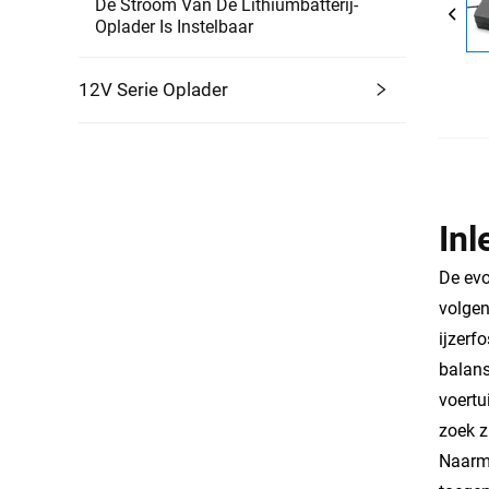
De Stroom Van De Lithiumbatterij-
Oplader Is Instelbaar
12V Serie Oplader
Inl
De evo
volgen
ijzerf
balans
voertu
zoek z
Naarma