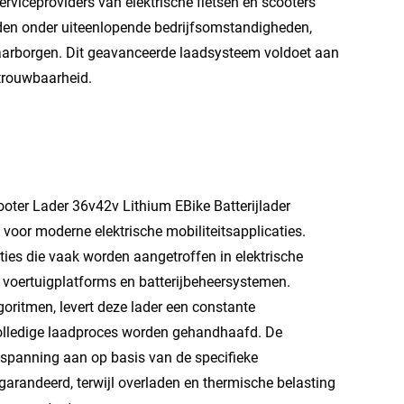
rviceproviders van elektrische fietsen en scooters
den onder uiteenlopende bedrijfsomstandigheden,
waarborgen. Dit geavanceerde laadsysteem voldoet aan
etrouwbaarheid.
ooter Lader 36v42v Lithium EBike Batterijlader
voor moderne elektrische mobiliteitsapplicaties.
ties die vaak worden aangetroffen in elektrische
se voertuigplatforms en batterijbeheersystemen.
ritmen, levert deze lader een constante
olledige laadproces worden gehandhaafd. De
-spanning aan op basis van de specifieke
gegarandeerd, terwijl overladen en thermische belasting