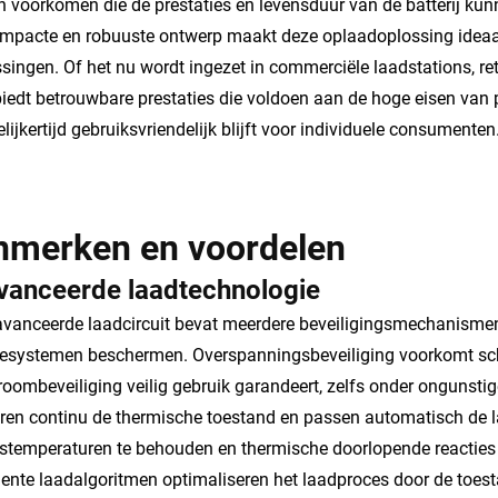
 voorkomen die de prestaties en levensduur van de batterij kun
mpacte en robuuste ontwerp maakt deze oplaadoplossing ideaal 
singen. Of het nu wordt ingezet in commerciële laadstations, r
biedt betrouwbare prestaties die voldoen aan de hoge eisen van p
gelijkertijd gebruiksvriendelijk blijft voor individuele consumenten
nmerken en voordelen
vanceerde laadtechnologie
vanceerde laadcircuit bevat meerdere beveiligingsmechanismen 
iesystemen beschermen. Overspanningsbeveiliging voorkomt sch
roombeveiliging veilig gebruik garandeert, zelfs onder ongun
ren continu de thermische toestand en passen automatisch de
fstemperaturen te behouden en thermische doorlopende reacties
igente laadalgoritmen optimaliseren het laadproces door de toe