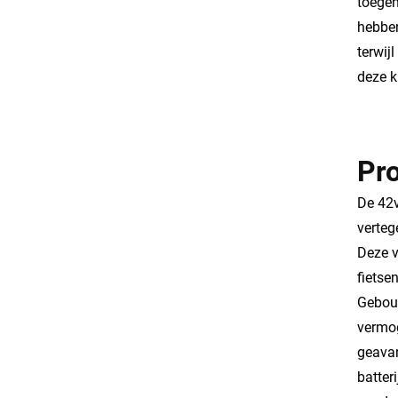
toegen
hebben
terwij
deze k
Pr
De 42v
verteg
Deze v
fietse
Gebouw
vermog
geavan
batter