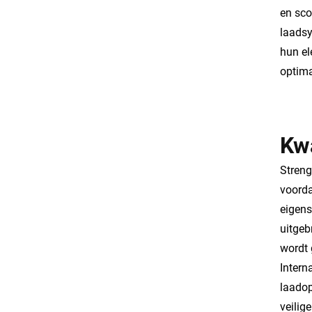
en sco
laadsy
hun el
optima
Kwa
Streng
voorda
eigens
uitgeb
wordt 
Intern
laadop
veilig