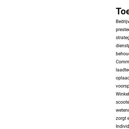
To
Bedrij
preste
strate
dienst
behoud
Commer
laadte
oplaad
voorsp
Winkel
scoote
wetend
zorgt 
Indivi