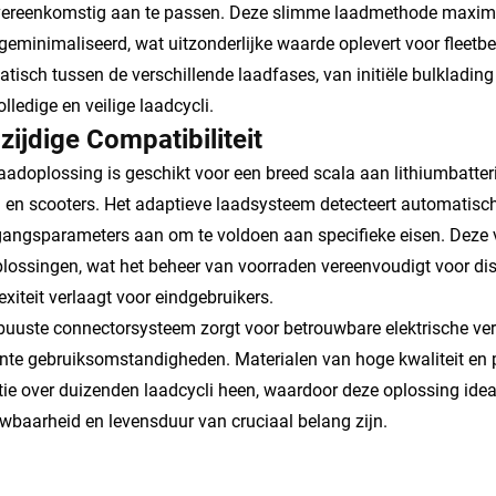
ereenkomstig aan te passen. Deze slimme laadmethode maximalis
geminimaliseerd, wat uitzonderlijke waarde oplevert voor fleetbe
tisch tussen de verschillende laadfases, van initiële bulklading
olledige en veilige laadcycli.
zijdige Compatibiliteit
aadoplossing is geschikt voor een breed scala aan lithiumbatterij
n en scooters. Het adaptieve laadsysteem detecteert automatisch
gangsparameters aan om te voldoen aan specifieke eisen. Deze 
lossingen, wat het beheer van voorraden vereenvoudigt voor dist
xiteit verlaagt voor eindgebruikers.
buuste connectorsysteem zorgt voor betrouwbare elektrische ve
nte gebruiksomstandigheden. Materialen van hoge kwaliteit en 
tie over duizenden laadcycli heen, waardoor deze oplossing ide
wbaarheid en levensduur van cruciaal belang zijn.