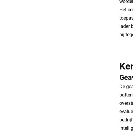
worden
Het co
toepas
lader 
hij te
Ke
Gea
De gea
batter
overst
evalue
bedrij
Intell