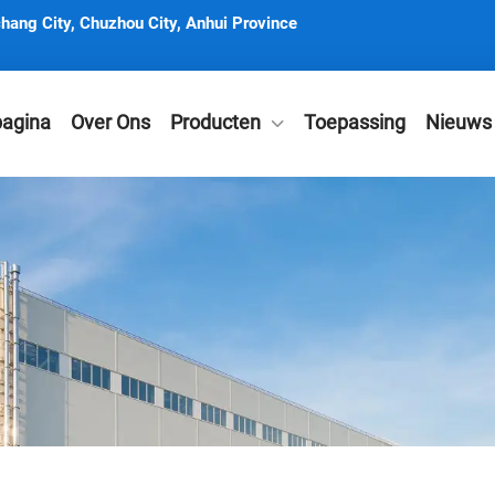
hang City, Chuzhou City, Anhui Province
pagina
Over Ons
Producten
Toepassing
Nieuws