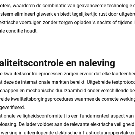
oters, waarderen de combinatie van geavanceerde technologie en 
steem elimineert giswerk en biedt tegelijkertijd rust door uitgeb
ektrische voertuigen zonder zorgen opladen 's nachts of tijdens l
le conditie houdt.
liteitscontrole en naleving
e kwaliteitscontroleprocessen zorgen ervoor dat elke laadeenheid
t deze de internationale markten bereikt. Uitgebreide testprotoco
chappen en mechanische duurzaamheid onder verschillende bed
reide kwaliteitsborgingsprocedures waarmee de correcte werkin
geverifieerd.
ationale veiligheidsconformiteit is een fundamenteel aspect va
lossing. De lader voldoet aan de relevante elektrische veiligh
e werking in uiteenlopende elektrische infrastructuuroppervlakke