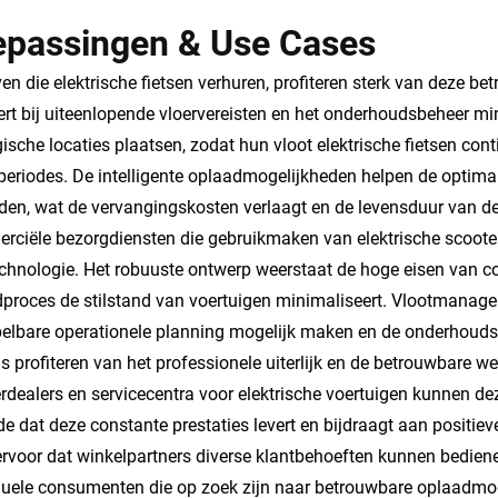
epassingen & Use Cases
ven die elektrische fietsen verhuren, profiteren sterk van deze 
ert bij uiteenlopende vloervereisten en het onderhoudsbeheer mi
gische locaties plaatsen, zodat hun vloot elektrische fietsen cont
periodes. De intelligente oplaadmogelijkheden helpen de optimal
en, wat de vervangingskosten verlaagt en de levensduur van de 
ciële bezorgdiensten die gebruikmaken van elektrische scooters
chnologie. Het robuuste ontwerp weerstaat de hoge eisen van comm
proces de stilstand van voertuigen minimaliseert. Vlootmanage
elbare operationele planning mogelijk maken en de onderhouds
s profiteren van het professionele uiterlijk en de betrouwbare w
rdealers en servicecentra voor elektrische voertuigen kunnen d
e dat deze constante prestaties levert en bijdraagt aan positieve 
ervoor dat winkelpartners diverse klantbehoeften kunnen bedien
duele consumenten die op zoek zijn naar betrouwbare oplaadmoge