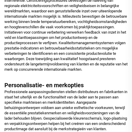
interferentie. Certificeringsprocedures bevestigen de naleving van
regionale elektriciteitsvoorschriften en veiligheidseisen in belangrijke
wereldmarkten, waardoor een geruststellende inzet over uiteenlopende
internationale markten mogelijk is. Milieutests bevestigen de betrouwbare
werking binnen brede temperatuurbereiken, vochtigheidsomstandigheden
en hoogteverschillen die vaak voorkomen bij praktijktoepassingen.
Initiatieven voor continue verbetering verwerken feedback van inzet in het
veld en klanttoepassingen om het productontwerp en de
productieprocessen te verfijnen. Kwaliteitsmanagementsystemen volgen
prestatie-indicatoren en betrouwbaarheidsstatistieken om mogelijke
verbeteringen te identificeren en een consistente productevolutie te
waarborgen. Deze toewijding aan kwalitatief hoogstaand presteren
ondersteunt de langetermijnvoldoening van klanten en de reputatie van het
merk op concurrerende internationale markten.
Personalisatie- en merkopties
Professionele aanpassingsdiensten stellen distributeurs en fabrikanten in
staat het uiterlijk en de functionaliteit van de lader aan te passen aan
specifieke markteisen en merkidentiteiten. Aangepaste
behuizingsontwerpen voldoen aan unieke esthetische voorkeuren, terwijl
de essentiële prestatiekenmerken en veiligheidsvoorzieningen van de
lader behouden blijven. Gespecialiseerde kleurenschema's, logo-plaatsing
en verpakkingsontwerpen helpen bij het creëren van een onderscheidend
productimage dat aansluit bij de merkstrategieën van klanten.