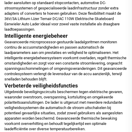
lader aansluiten op standaard stopcontacten, automotive DC-
stroomsystemen of gespecialiseerde laadinfrastructuur zonder extra
adapters of converters te hoeven gebruiken. Deze flexibiliteit maakt de
36V/3A Lithium IJzer Ternair DC/AC 110W Elektrische Skateboard
Eenwieler Auto Lader ideaal voor zowel vaste installatie als draagbare
laadtoepassingen.
Intelligente energiebeheer
Geavanceerde microprocessor-gestuurde laadalgoritmen monitoren
continu de accuomstandigheden en passen automatisch de
laadparameters aan om prestaties en veiligheid te optimaliseren. Het
intelligente energiebeheersysteem voorkomt overladen, regelt thermische
omstandigheden en zorgt voor een constante stroomlevering, ongeacht
spanningsschommelingen of omgevingsveranderingen. Dit geavanceerde
controlesysteem verlengt de levensduur van de accu aanzienlijk, terwijl
snelladen behouden blijft.
Verbeterde veiligheidsfuncties
Uitgebreide beveiligingscircuits beschermen tegen elektrische gevaren,
waaronder overstroom, overspanning, kortsluiting en omgekeerde
polariteitsaansluitingen. De lader is uitgerust met meerdere redundante
veiligheidssystemen die automatisch de stroom uitschakelen bij
potentieel gevaarlijke situaties, zodat zowel gebruikers als aangesloten
apparaten worden beschermd. Geavanceerde thermische bewaking
voorkomt oververhitting en behoudt tegelijkertijd een optimale
laadefficiëntie over diverse temperatuurbereiken.