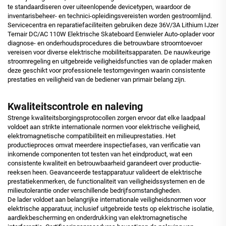
te standaardiseren over uiteenlopende devicetypen, waardoor de
inventarisbeheer- en technici-opleidingsvereisten worden gestroomlijnd.
Servicecentra en reparatiefaciliteiten gebruiken deze 36V/3A Lithium IJzer
Ternair DC/AC 110W Elektrische Skateboard Eenwieler Auto-oplader voor
diagnose- en onderhoudsprocedures die betrouwbare stroomtoevoer
vereisen voor diverse elektrische mobiliteitsapparaten. De nauwkeurige
stroomregeling en uitgebreide veiligheidsfuncties van de oplader maken
deze geschikt voor professionele testomgevingen waarin consistente
prestaties en veiligheid van de bediener van primair belang zijn.
Kwaliteitscontrole en naleving
Strenge kwaliteitsborgingsprotocollen zorgen ervoor dat elke laadpaal
voldoet aan strikte internationale normen voor elektrische veiligheid,
elektromagnetische compatibiliteit en milieuprestaties. Het
productieproces omvat meerdere inspectiefases, van verificatie van
inkomende componenten tot testen van het eindproduct, wat een
consistente kwaliteit en betrouwbaarheid garandeert over productie-
reeksen heen. Geavanceerde testapparatuur valideert de elektrische
prestatiekenmerken, de functionaliteit van veiligheidssystemen en de
milieutolerantie onder verschillende bedrijfsomstandigheden.
De lader voldoet aan belangrijke internationale veiligheidsnormen voor
elektrische apparatuur, inclusief uitgebreide tests op elektrische isolatie,
aardlekbescherming en onderdrukking van elektromagnetische