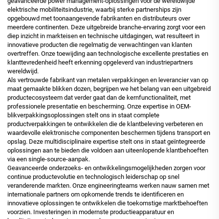
geavanceerde power management-oplossingen voor de wereldwijde
elektrische mobiliteitsindustrie, waarbij sterke partnerships zijn
opgebouwd met toonaangevende fabrikanten en distributeurs over
meerdere continenten. Deze uitgebreide branche-ervaring zorgt voor een
diep inzicht in markteisen en technische uitdagingen, wat resulteert in
innovatieve producten die regelmatig de verwachtingen van klanten
overtreffen. Onze toewijding aan technologische excellente prestaties en
klanttevredenheid heeft erkenning opgeleverd van industriepartners
wereldwijd.
Als vertrouwde fabrikant van metalen verpakkingen en leverancier van op
maat gemaakte blikken dozen, begrijpen we het belang van een uitgebreid
productecosysteem dat verder gaat dan de kernfunctionaliteit, met
professionele presentatie en bescherming. Onze expertise in OEM-
blikverpakkingsoplossingen stelt ons in staat complete
productverpakkingen te ontwikkelen die de klantbeleving verbeteren en
waardevolle elektronische componenten beschermen tijdens transport en
opslag. Deze multidisciplinaire expertise stelt ons in staat geïntegreerde
oplossingen aan te bieden die voldoen aan uiteenlopende klantbehoeften
via een single-source-aanpak.
Geavanceerde onderzoeks- en ontwikkelingsmogelijkheden zorgen voor
continue productevolutie en technologisch leiderschap op snel
veranderende markten. Onze engineeringteams werken nauw samen met
internationale partners om opkomende trends te identificeren en
innovatieve oplossingen te ontwikkelen die toekomstige marktbehoeften
voorzien. Investeringen in modernste productieapparatuur en