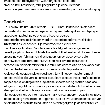
kwaliteitscontrolesystemen waarborgen een constante
productuitmuntendheid, terwijl tegelijkertijd concurrerende
prijsstrategieën worden ondersteund voor wereldwijde marktdoordringing.
Conclusie
De 36V/3A Lithium-IJzer Ternair DC/AC 110W Elektrische Skateboard
Eenwieler Auto-oplader vertegenwoordigt een belangrijke vooruitgang in
draagbare laadtechnologie, waarbij geavanceerde
stroombeheermogelijkheden worden gecombineerd met veelzijdige
inzetopties die essentieel zijn voor moderne elektrische
mobiliteitsapplicaties. De intelligente laadalgoritmen, uitgebreide
beveiligingsfuncties en dubbele invoerflexibiliteit maken dit tot een ideale
oplossing voor fabrikanten, distributeurs en serviceproviders die
betrouwbare laadinfrastructuur zoeken voor diverse elektrische
persoonlijke vervoersmiddelen. De robuuste constructie en geavanceerde
thermische beheersing zorgen voor een constante prestatie in
veeleisende operationele omgevingen, terwijl het compacte formaat
behouden blijft dat vereist is voor draagbare toepassingen. Professionele
aanpasopties en uitgebreide logistieke ondersteuning maken naadloze
integratie mogelijk in bestaande productlijnen en distributiekanalen, terwijl
strenge kwaliteitscontroleprocessen betrouwbare werking en
klanttevredenheid op internationale markten garanderen. Deze innovatieve
laadoplossing komt effectief tegemoet aan de evoluerende behoeften van
de elektrische mobiliteitsindustrie en biedt tegelijkertijd de flexibiliteit en