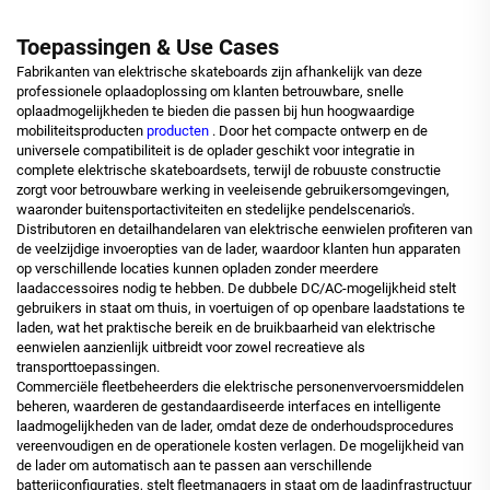
Toepassingen & Use Cases
Fabrikanten van elektrische skateboards zijn afhankelijk van deze
professionele oplaadoplossing om klanten betrouwbare, snelle
oplaadmogelijkheden te bieden die passen bij hun hoogwaardige
mobiliteitsproducten
producten
. Door het compacte ontwerp en de
universele compatibiliteit is de oplader geschikt voor integratie in
complete elektrische skateboardsets, terwijl de robuuste constructie
zorgt voor betrouwbare werking in veeleisende gebruikersomgevingen,
waaronder buitensportactiviteiten en stedelijke pendelscenario's.
Distributoren en detailhandelaren van elektrische eenwielen profiteren van
de veelzijdige invoeropties van de lader, waardoor klanten hun apparaten
op verschillende locaties kunnen opladen zonder meerdere
laadaccessoires nodig te hebben. De dubbele DC/AC-mogelijkheid stelt
gebruikers in staat om thuis, in voertuigen of op openbare laadstations te
laden, wat het praktische bereik en de bruikbaarheid van elektrische
eenwielen aanzienlijk uitbreidt voor zowel recreatieve als
transporttoepassingen.
Commerciële fleetbeheerders die elektrische personenvervoersmiddelen
beheren, waarderen de gestandaardiseerde interfaces en intelligente
laadmogelijkheden van de lader, omdat deze de onderhoudsprocedures
vereenvoudigen en de operationele kosten verlagen. De mogelijkheid van
de lader om automatisch aan te passen aan verschillende
batterijconfiguraties, stelt fleetmanagers in staat om de laadinfrastructuur