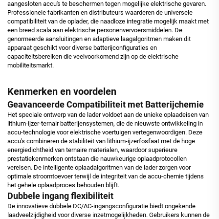
aangesloten accu's te beschermen tegen mogelijke elektrische gevaren.
Professionele fabrikanten en distributeurs waarderen de universele
compatibiliteit van de oplader, die naadloze integratie mogelijk maakt met
een breed scala aan elektrische personenvervoersmiddelen. De
genormeerde aansluitingen en adaptieve laagalgoritmen maken dit
apparaat geschikt voor diverse batterijconfiguraties en
capaciteitsbereiken die veelvoorkomend zijn op de elektrische
mobiliteitsmarkt.
Kenmerken en voordelen
Geavanceerde Compatibiliteit met Batterijchemie
Het speciale ontwerp van de lader voldoet aan de unieke oplaadeisen van
lithium-ijzer-ternair batterijensystemen, die de nieuwste ontwikkeling in
accu-technologie voor elektrische voertuigen vertegenwoordigen. Deze
accu's combineren de stabiliteit van lithium-ijzerfosfaat met de hoge
energiedichtheid van ternaire materialen, waardoor superieure
prestatiekenmerken ontstaan die nauwkeurige oplaadprotocollen
vereisen. De intelligente oplaadalgoritmen van de lader zorgen voor
optimale stroomtoevoer terwijl de integriteit van de accu-chemie tijdens
het gehele oplaadproces behouden blijft.
Dubbele ingang flexibiliteit
De innovatieve dubbele DC/AC-ingangsconfiguratie biedt ongekende
laadveelzijdigheid voor diverse inzetmogelijkheden. Gebruikers kunnen de