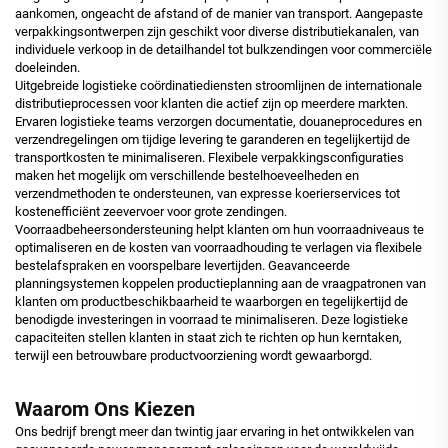
aankomen, ongeacht de afstand of de manier van transport. Aangepaste
verpakkingsontwerpen zijn geschikt voor diverse distributiekanalen, van
individuele verkoop in de detailhandel tot bulkzendingen voor commerciële
doeleinden.
Uitgebreide logistieke coördinatiediensten stroomlijnen de internationale
distributieprocessen voor klanten die actief zijn op meerdere markten.
Ervaren logistieke teams verzorgen documentatie, douaneprocedures en
verzendregelingen om tijdige levering te garanderen en tegelijkertijd de
transportkosten te minimaliseren. Flexibele verpakkingsconfiguraties
maken het mogelijk om verschillende bestelhoeveelheden en
verzendmethoden te ondersteunen, van expresse koerierservices tot
kostenefficiënt zeevervoer voor grote zendingen.
Voorraadbeheersondersteuning helpt klanten om hun voorraadniveaus te
optimaliseren en de kosten van voorraadhouding te verlagen via flexibele
bestelafspraken en voorspelbare levertijden. Geavanceerde
planningsystemen koppelen productieplanning aan de vraagpatronen van
klanten om productbeschikbaarheid te waarborgen en tegelijkertijd de
benodigde investeringen in voorraad te minimaliseren. Deze logistieke
capaciteiten stellen klanten in staat zich te richten op hun kerntaken,
terwijl een betrouwbare productvoorziening wordt gewaarborgd.
Waarom Ons Kiezen
Ons bedrijf brengt meer dan twintig jaar ervaring in het ontwikkelen van