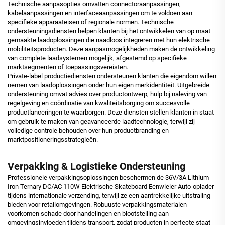
Technische aanpasopties omvatten connectoraanpassingen,
kabelaanpassingen en interfaceaanpassingen om te voldoen aan
specifieke apparaateisen of regionale normen. Technische
ondersteuningsdiensten helpen klanten bij het ontwikkelen van op maat
gemaakte laadoplossingen die naadloos integreren met hun elektrische
mobiliteitsproducten. Deze aanpasmogelijkheden maken de ontwikkeling
van complete laadsystemen mogelijk, afgestemd op specifieke
marktsegmenten of toepassingsvereisten.
Private-label productiediensten ondersteunen klanten die eigendom willen
nemen van laadoplossingen onder hun eigen merkidentiteit. Uitgebreide
ondersteuning omvat advies over productontwerp, hulp bij naleving van
regelgeving en coördinatie van kwaliteitsborging om succesvolle
productlanceringen te waarborgen. Deze diensten stellen klanten in staat
om gebruik te maken van geavanceerde laadtechnologie, terwijl zij
volledige controle behouden over hun productbranding en
marktpositioneringsstrategieën.
Verpakking & Logistieke Ondersteuning
Professionele verpakkingsoplossingen beschermen de 36V/3A Lithium
Iron Ternary DC/AC 110W Elektrische Skateboard Eenwieler Auto-oplader
tijdens internationale verzending, terwijl ze een aantrekkelijke uitstraling
bieden voor retailomgevingen. Robuuste verpakkingsmaterialen
voorkomen schade door handelingen en blootstelling aan
omgevingsinvloeden tijdens transport, zodat producten in perfecte staat