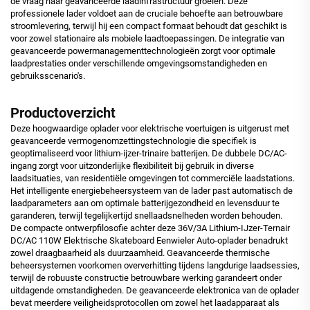
de vraag naar geavanceerde laadinfrastructuur groeien. Deze
professionele lader voldoet aan de cruciale behoefte aan betrouwbare
stroomlevering, terwijl hij een compact formaat behoudt dat geschikt is
voor zowel stationaire als mobiele laadtoepassingen. De integratie van
geavanceerde powermanagementtechnologieën zorgt voor optimale
laadprestaties onder verschillende omgevingsomstandigheden en
gebruiksscenario's.
Productoverzicht
Deze hoogwaardige oplader voor elektrische voertuigen is uitgerust met
geavanceerde vermogenomzettingstechnologie die specifiek is
geoptimaliseerd voor lithium-ijzer-trinaire batterijen. De dubbele DC/AC-
ingang zorgt voor uitzonderlijke flexibiliteit bij gebruik in diverse
laadsituaties, van residentiële omgevingen tot commerciële laadstations.
Het intelligente energiebeheersysteem van de lader past automatisch de
laadparameters aan om optimale batterijgezondheid en levensduur te
garanderen, terwijl tegelijkertijd snellaadsnelheden worden behouden.
De compacte ontwerpfilosofie achter deze 36V/3A Lithium-IJzer-Ternair
DC/AC 110W Elektrische Skateboard Eenwieler Auto-oplader benadrukt
zowel draagbaarheid als duurzaamheid. Geavanceerde thermische
beheersystemen voorkomen oververhitting tijdens langdurige laadsessies,
terwijl de robuuste constructie betrouwbare werking garandeert onder
uitdagende omstandigheden. De geavanceerde elektronica van de oplader
bevat meerdere veiligheidsprotocollen om zowel het laadapparaat als