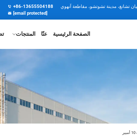
يان تشانغ، مدينة تشوتشو، مقاطعة آنهوي
+86-13655504188
[email protected]
الصفحة الرئيسية
عنّا
المنتجات
تط