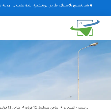
شيانغشينغ بلاستيك، طريق دونغشينغ، بلدة تشينلان، مدينة ت
>
>
الرئيسية>
المنتجات
شاحن متسلسل 12 فولت
شاحن 12 فولت 10 أمبير