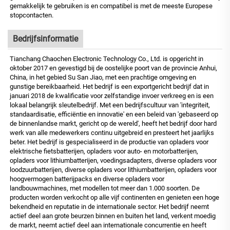
gemakkelijk te gebruiken is en compatibel is met de meeste Europese
stopcontacten.
Bedrijfsinformatie
Tianchang Chaochen Electronic Technology Co., Ltd. is opgericht in
oktober 2017 en gevestigd bij de oostelijke poort van de provincie Anhui,
China, in het gebied Su San Jiao, met een prachtige omgeving en
gunstige bereikbaarheid. Het bedrijf is een exportgericht bedrijf dat in
januari 2018 de kwalificatie voor zelfstandige invoer verkreeg en is een
lokaal belangrijk sleutelbedrijf. Met een bedrijfscultuur van 'integriteit,
standaardisatie, efficiëntie en innovatie' en een beleid van 'gebaseerd op
de binnenlandse markt, gericht op de wereld', heeft het bedrijf door hard
werk van alle medewerkers continu uitgebreid en presteert het jaarlijks
beter. Het bedrijf is gespecialiseerd in de productie van opladers voor
elektrische fietsbatterijen, opladers voor auto- en motorbatterijen,
opladers voor lithiumbatterijen, voedingsadapters, diverse opladers voor
loodzuurbatterijen, diverse opladers voor lithiumbatterijen, opladers voor
hoogvermogen batterijpacks en diverse opladers voor
landbouwmachines, met modellen tot meer dan 1.000 soorten. De
producten worden verkocht op alle vijf continenten en genieten een hoge
bekendheid en reputatie in de internationale sector. Het bedrijf neemt
actief deel aan grote beurzen binnen en buiten het land, verkent moedig
de markt, neemt actief deel aan internationale concurrentie en heeft