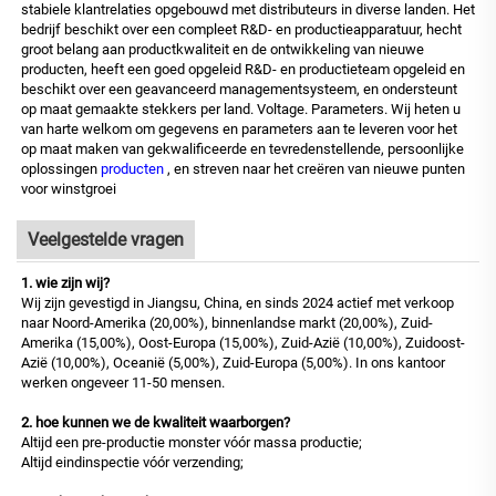
stabiele klantrelaties opgebouwd met distributeurs in diverse landen. Het
bedrijf beschikt over een compleet R&D- en productieapparatuur, hecht
groot belang aan productkwaliteit en de ontwikkeling van nieuwe
producten, heeft een goed opgeleid R&D- en productieteam opgeleid en
beschikt over een geavanceerd managementsysteem, en ondersteunt
op maat gemaakte stekkers per land. Voltage. Parameters. Wij heten u
van harte welkom om gegevens en parameters aan te leveren voor het
op maat maken van gekwalificeerde en tevredenstellende, persoonlijke
oplossingen
producten
, en streven naar het creëren van nieuwe punten
voor winstgroei
Veelgestelde vragen
1. wie zijn wij?
Wij zijn gevestigd in Jiangsu, China, en sinds 2024 actief met verkoop
naar Noord-Amerika (20,00%), binnenlandse markt (20,00%), Zuid-
Amerika (15,00%), Oost-Europa (15,00%), Zuid-Azië (10,00%), Zuidoost-
Azië (10,00%), Oceanië (5,00%), Zuid-Europa (5,00%). In ons kantoor
werken ongeveer 11-50 mensen.
2. hoe kunnen we de kwaliteit waarborgen?
Altijd een pre-productie monster vóór massa productie;
Altijd eindinspectie vóór verzending;