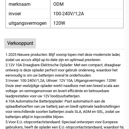
merknaam
ODM
invoer
100-240V/1,2A
uitgangsvermogen
120W
Verkooppunt
1.2025 Nieuwe producten: Blijf voorop lopen met deze modernste lader,
zodat uw accu's altijd up-to-date zijn en optimaal presteren.
2.12V 10A Draagbare Elektrische Oplader: Met een compact, draagbaar
ontwerp is deze oplader perfect voor gebruik onderweg, waardoor het
eenvoudig is om uw batterijen overal te onderhouden.
3.Invoer: 100-240V/1,2A, Uitvoer: 12V 10A, Uitgangsvermogen: 120W:
Deze zeer veelzijdige oplader werkt naadloos met een breed scala aan
voltage- en vermogensinvoer en levert efficiënte en betrouwbare
laadprestaties voor uw 12V loodzuurbatterijen.
4.10A Automatische Batterijoplader: Past automatisch aan de
oplaadbehoeften van uw batterij aan en biedt optimale laadinstellingen
voor verschillende soorten batterijen zoals SLA, AGM en GEL, zodat uw
batterijen altijd in topconditie blijven.
5.Voor E.U.-stopcontactstandaard: Speciaal ontworpen voor Europese
gebruikers, heeft de oplader een E.U.-stopcontactstandaard, waardoor hij