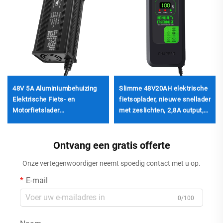
48V 5A Aluminiumbehuizing
Slimme 48V20AH elektrische
Elektrische Fiets- en
fietsoplader, nieuwe snellader
Motorfietslader
met zeslichten, 2,8A output,
Lithiumfosfaatbatterijlader
ABS e-bike batterijoplader
voor Driewielers
met UK/AU-stopcontact
Ontvang een gratis offerte
Onze vertegenwoordiger neemt spoedig contact met u op.
E-mail
0/100