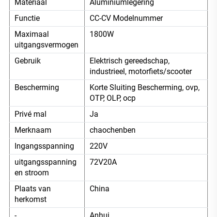
Materiaal
Aluminiumlegering
Functie
CC-CV Modelnummer
Maximaal
1800W
uitgangsvermogen
Gebruik
Elektrisch gereedschap,
industrieel, motorfiets/scooter
Bescherming
Korte Sluiting Bescherming, ovp,
OTP, OLP, ocp
Privé mal
Ja
Merknaam
chaochenben
Ingangsspanning
220V
uitgangsspanning
72V20A
en stroom
Plaats van
China
herkomst
-
Anhui