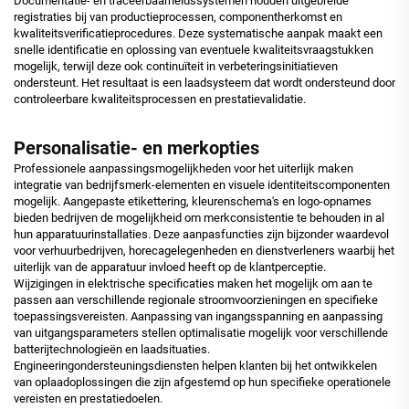
Documentatie- en traceerbaarheidssystemen houden uitgebreide
registraties bij van productieprocessen, componentherkomst en
kwaliteitsverificatieprocedures. Deze systematische aanpak maakt een
snelle identificatie en oplossing van eventuele kwaliteitsvraagstukken
mogelijk, terwijl deze ook continuïteit in verbeteringsinitiatieven
ondersteunt. Het resultaat is een laadsysteem dat wordt ondersteund door
controleerbare kwaliteitsprocessen en prestatievalidatie.
Personalisatie- en merkopties
Professionele aanpassingsmogelijkheden voor het uiterlijk maken
integratie van bedrijfsmerk-elementen en visuele identiteitscomponenten
mogelijk. Aangepaste etikettering, kleurenschema's en logo-opnames
bieden bedrijven de mogelijkheid om merkconsistentie te behouden in al
hun apparatuurinstallaties. Deze aanpasfuncties zijn bijzonder waardevol
voor verhuurbedrijven, horecagelegenheden en dienstverleners waarbij het
uiterlijk van de apparatuur invloed heeft op de klantperceptie.
Wijzigingen in elektrische specificaties maken het mogelijk om aan te
passen aan verschillende regionale stroomvoorzieningen en specifieke
toepassingsvereisten. Aanpassing van ingangsspanning en aanpassing
van uitgangsparameters stellen optimalisatie mogelijk voor verschillende
batterijtechnologieën en laadsituaties.
Engineeringondersteuningsdiensten helpen klanten bij het ontwikkelen
van oplaadoplossingen die zijn afgestemd op hun specifieke operationele
vereisten en prestatiedoelen.