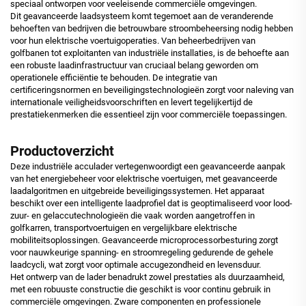
speciaal ontworpen voor veeleisende commerciële omgevingen.
Dit geavanceerde laadsysteem komt tegemoet aan de veranderende
behoeften van bedrijven die betrouwbare stroombeheersing nodig hebben
voor hun elektrische voertuigoperaties. Van beheerbedrijven van
golfbanen tot exploitanten van industriële installaties, is de behoefte aan
een robuste laadinfrastructuur van cruciaal belang geworden om
operationele efficiëntie te behouden. De integratie van
certificeringsnormen en beveiligingstechnologieën zorgt voor naleving van
internationale veiligheidsvoorschriften en levert tegelijkertijd de
prestatiekenmerken die essentieel zijn voor commerciële toepassingen.
Productoverzicht
Deze industriële acculader vertegenwoordigt een geavanceerde aanpak
van het energiebeheer voor elektrische voertuigen, met geavanceerde
laadalgoritmen en uitgebreide beveiligingssystemen. Het apparaat
beschikt over een intelligente laadprofiel dat is geoptimaliseerd voor lood-
zuur- en gelaccutechnologieën die vaak worden aangetroffen in
golfkarren, transportvoertuigen en vergelijkbare elektrische
mobiliteitsoplossingen. Geavanceerde microprocessorbesturing zorgt
voor nauwkeurige spanning- en stroomregeling gedurende de gehele
laadcycli, wat zorgt voor optimale accugezondheid en levensduur.
Het ontwerp van de lader benadrukt zowel prestaties als duurzaamheid,
met een robuuste constructie die geschikt is voor continu gebruik in
commerciële omgevingen. Zware componenten en professionele