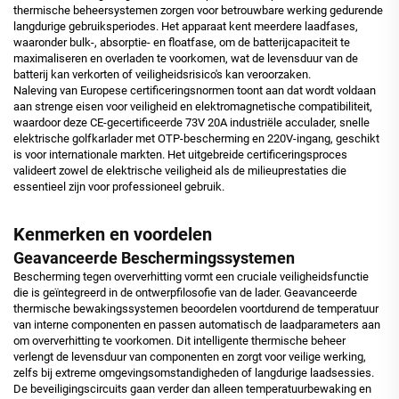
thermische beheersystemen zorgen voor betrouwbare werking gedurende
langdurige gebruiksperiodes. Het apparaat kent meerdere laadfases,
waaronder bulk-, absorptie- en floatfase, om de batterijcapaciteit te
maximaliseren en overladen te voorkomen, wat de levensduur van de
batterij kan verkorten of veiligheidsrisico's kan veroorzaken.
Naleving van Europese certificeringsnormen toont aan dat wordt voldaan
aan strenge eisen voor veiligheid en elektromagnetische compatibiliteit,
waardoor deze CE-gecertificeerde 73V 20A industriële acculader, snelle
elektrische golfkarlader met OTP-bescherming en 220V-ingang, geschikt
is voor internationale markten. Het uitgebreide certificeringsproces
valideert zowel de elektrische veiligheid als de milieuprestaties die
essentieel zijn voor professioneel gebruik.
Kenmerken en voordelen
Geavanceerde Beschermingssystemen
Bescherming tegen oververhitting vormt een cruciale veiligheidsfunctie
die is geïntegreerd in de ontwerpfilosofie van de lader. Geavanceerde
thermische bewakingssystemen beoordelen voortdurend de temperatuur
van interne componenten en passen automatisch de laadparameters aan
om oververhitting te voorkomen. Dit intelligente thermische beheer
verlengt de levensduur van componenten en zorgt voor veilige werking,
zelfs bij extreme omgevingsomstandigheden of langdurige laadsessies.
De beveiligingscircuits gaan verder dan alleen temperatuurbewaking en