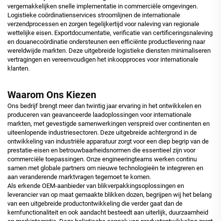
vergemakkelijken snelle implementatie in commerciële omgevingen.
Logistieke coördinatienservices stroomlijnen de internationale
verzendprocessen en zorgen tegelijkertijd voor naleving van regionale
wettelijke eisen. Exportdocumentatie, verificatie van certificeringsnaleving
en douanecoördinatie ondersteunen een efficiënte productlevering naar
wereldwijde markten. Deze uitgebreide logistieke diensten minimaliseren
vertragingen en vereenvoudigen het inkoopproces voor internationale
klanten.
Waarom Ons Kiezen
Ons bedrijf brengt meer dan twintig jaar ervaring in het ontwikkelen en
produceren van geavanceerde laadoplossingen voor internationale
markten, met gevestigde samenwerkingen verspreid over continenten en
uiteenlopende industriesectoren. Deze uitgebreide achtergrond in de
ontwikkeling van industriële apparatuur zorgt voor een diep begrip van de
prestatie-eisen en betrouwbaarheidsnormen die essentieel zijn voor
commerciële toepassingen. Onze engineeringteams werken continu
samen met globale partners om nieuwe technologieën te integreren en
aan veranderende marktvragen tegemoet te komen.
Als erkende OEM-aanbieder van blikverpakkingsoplossingen en
leverancier van op maat gemaakte blikken dozen, begrijpen wij het belang
van een uitgebreide productontwikkeling die verder gaat dan de
kernfunctionaliteit en ook aandacht besteedt aan uiterlijk, duurzaamheid