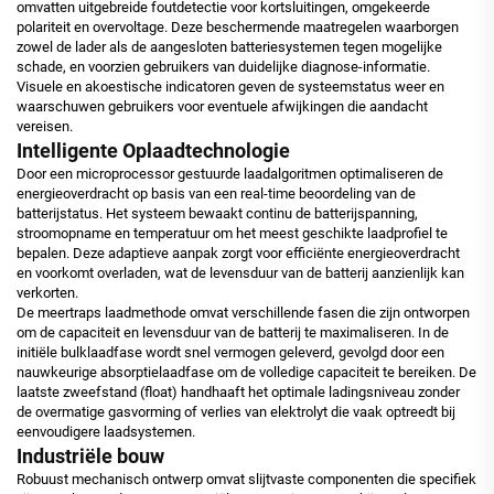
omvatten uitgebreide foutdetectie voor kortsluitingen, omgekeerde
polariteit en overvoltage. Deze beschermende maatregelen waarborgen
zowel de lader als de aangesloten batteriesystemen tegen mogelijke
schade, en voorzien gebruikers van duidelijke diagnose-informatie.
Visuele en akoestische indicatoren geven de systeemstatus weer en
waarschuwen gebruikers voor eventuele afwijkingen die aandacht
vereisen.
Intelligente Oplaadtechnologie
Door een microprocessor gestuurde laadalgoritmen optimaliseren de
energieoverdracht op basis van een real-time beoordeling van de
batterijstatus. Het systeem bewaakt continu de batterijspanning,
stroomopname en temperatuur om het meest geschikte laadprofiel te
bepalen. Deze adaptieve aanpak zorgt voor efficiënte energieoverdracht
en voorkomt overladen, wat de levensduur van de batterij aanzienlijk kan
verkorten.
De meertraps laadmethode omvat verschillende fasen die zijn ontworpen
om de capaciteit en levensduur van de batterij te maximaliseren. In de
initiële bulklaadfase wordt snel vermogen geleverd, gevolgd door een
nauwkeurige absorptielaadfase om de volledige capaciteit te bereiken. De
laatste zweefstand (float) handhaaft het optimale ladingsniveau zonder
de overmatige gasvorming of verlies van elektrolyt die vaak optreedt bij
eenvoudigere laadsystemen.
Industriële bouw
Robuust mechanisch ontwerp omvat slijtvaste componenten die specifiek