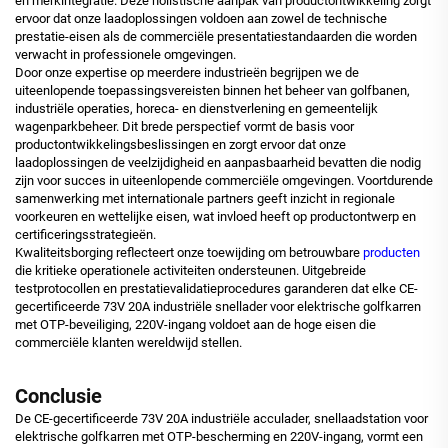
en merkintegratie. Deze holistische aanpak van productontwikkeling zorgt
ervoor dat onze laadoplossingen voldoen aan zowel de technische
prestatie-eisen als de commerciële presentatiestandaarden die worden
verwacht in professionele omgevingen.
Door onze expertise op meerdere industrieën begrijpen we de
uiteenlopende toepassingsvereisten binnen het beheer van golfbanen,
industriële operaties, horeca- en dienstverlening en gemeentelijk
wagenparkbeheer. Dit brede perspectief vormt de basis voor
productontwikkelingsbeslissingen en zorgt ervoor dat onze
laadoplossingen de veelzijdigheid en aanpasbaarheid bevatten die nodig
zijn voor succes in uiteenlopende commerciële omgevingen. Voortdurende
samenwerking met internationale partners geeft inzicht in regionale
voorkeuren en wettelijke eisen, wat invloed heeft op productontwerp en
certificeringsstrategieën.
Kwaliteitsborging reflecteert onze toewijding om betrouwbare
producten
die kritieke operationele activiteiten ondersteunen. Uitgebreide
testprotocollen en prestatievalidatieprocedures garanderen dat elke CE-
gecertificeerde 73V 20A industriële snellader voor elektrische golfkarren
met OTP-beveiliging, 220V-ingang voldoet aan de hoge eisen die
commerciële klanten wereldwijd stellen.
Conclusie
De CE-gecertificeerde 73V 20A industriële acculader, snellaadstation voor
elektrische golfkarren met OTP-bescherming en 220V-ingang, vormt een