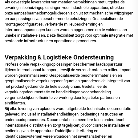
Als gevestigde leverancier van metalen verpakkingen met uitgebreide
ervaring in behuizingoplossingen voor industriële apparatuur, strekken
onze aanpasbaarheidsmogelijkheden zich uit tot mechanische wijzigingen
en aanpassingen van beschermende behuizingen. Gespecialiseerde
montageconfiguraties, verbeterde milieubescherming en
interfaceaanpassingen kunnen worden opgenomen om te voldoen aan
unieke installatie-eisen. Deze flexibiliteit zorgt voor optimale integratie met
bestaande infrastructuur en operationele procedures.
Verpakking & Logistieke Ondersteuning
Professionele verpakkingsoplossingen beschermen laadapparatuur
tijdens internationaal transport, terwijl de verzendkosten en milieu-impact
worden geminimaliseerd. Gespecialiseerde beschermmaterialen en
geoptimaliseerde verpakkingsconfiguraties garanderen de integriteit van
het product gedurende de hele supply chain. Gedetailleerde
verpakkingsdocumentatie en handleidingen voor behandeling
vergemakkelijken efficiënte verwerking door logistieke partners en
eindklanten.
Bij elke levering van opladers wordt uitgebreide technische documentatie
geleverd, inclusief installatiehandleidingen, bedieningsinstructies en
onderhoudsprocedures. Documentatie in meerdere talen ondersteunt
internationale distributie en zorgt tegelijkertijd voor correcte installatie en
bediening van de apparatuur. Duidelijke etikettering en
identificatiesystemen vereenvoudigen het inventarisbeheer en