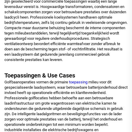
zijn geselecteerd voor commerciële toepassingen waarbij een lange
levensduur vereist is. Hoogwaardige transformatoren, condensatoren en
schakelcomponenten zorgen voor betrouwbare prestaties over duizenden
laadcycli heen. Professionele koelsystemen handhaven optimale
bedrijfstemperaturen, zelfs bij continu gebruik in veeleisende omgevingen.
Compacte maar duurzame behuizing beschermt de interne componenten
tegen milieubestanddelen, terwijl tegelijkertijd toegankelijkheid wordt
gewaarborgd voor reguliere onderhoudsprocedures. Strategisch
ventilatieontwerp bevordert efficiënte warmteafvoer zonder afbreuk te
doen aan de bescherming tegen stof- of vochtinfiltratie. Het resultaat is
een laadsysteem dat gedurende jarenlang commercieel gebruik
consistente prestaties kan leveren.
Toepassingen & Use Cases
Golfbaanoperaties vormen de primaire
toepassing
milieu voor dit
gespecialiseerde laadsysteem, waar betrouwbare batterijonderhoud direct
invloed heeft op operationele efficiëntie en klanttevredenheid.
Professionele golflocaties hebben behoefte aan een betrouwbare
laadinfrastructuur om grote wagentrossen van elektrische karren te
ondersteunen die gedurende uitgebreide dagelijkse schema's in gebruik
zijn. De intelligente laadalgoritmen en beveiligingsfuncties van de lader
zorgen voor optimale prestaties van de batterij, terwijl het onderhoud en
operationele onderbrekingen tot een minimum worden beperkt.
Industriële installaties die elektrische bedrijfswagens en