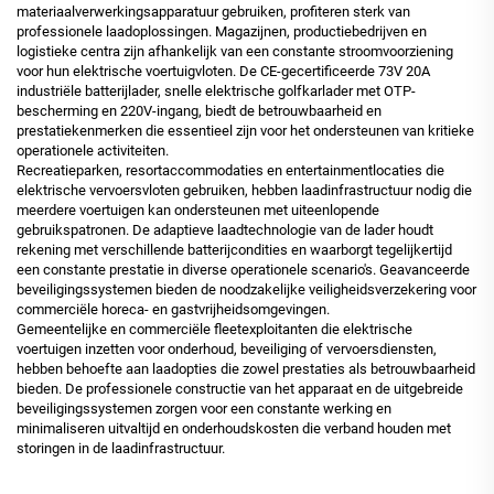
materiaalverwerkingsapparatuur gebruiken, profiteren sterk van
professionele laadoplossingen. Magazijnen, productiebedrijven en
logistieke centra zijn afhankelijk van een constante stroomvoorziening
voor hun elektrische voertuigvloten. De CE-gecertificeerde 73V 20A
industriële batterijlader, snelle elektrische golfkarlader met OTP-
bescherming en 220V-ingang, biedt de betrouwbaarheid en
prestatiekenmerken die essentieel zijn voor het ondersteunen van kritieke
operationele activiteiten.
Recreatieparken, resortaccommodaties en entertainmentlocaties die
elektrische vervoersvloten gebruiken, hebben laadinfrastructuur nodig die
meerdere voertuigen kan ondersteunen met uiteenlopende
gebruikspatronen. De adaptieve laadtechnologie van de lader houdt
rekening met verschillende batterijcondities en waarborgt tegelijkertijd
een constante prestatie in diverse operationele scenario's. Geavanceerde
beveiligingssystemen bieden de noodzakelijke veiligheidsverzekering voor
commerciële horeca- en gastvrijheidsomgevingen.
Gemeentelijke en commerciële fleetexploitanten die elektrische
voertuigen inzetten voor onderhoud, beveiliging of vervoersdiensten,
hebben behoefte aan laadopties die zowel prestaties als betrouwbaarheid
bieden. De professionele constructie van het apparaat en de uitgebreide
beveiligingssystemen zorgen voor een constante werking en
minimaliseren uitvaltijd en onderhoudskosten die verband houden met
storingen in de laadinfrastructuur.