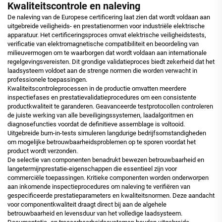
Kwaliteitscontrole en naleving
De naleving van de Europese certificering laat zien dat wordt voldaan aan
uitgebreide veiligheids- en prestatienormen voor industriële elektrische
apparatuur. Het certificeringsproces omvat elektrische veiligheidstests,
verificatie van elektromagnetische compatibiliteit en beoordeling van
milieuvermogen om te waarborgen dat wordt voldaan aan internationale
regelgevingsvereisten. Dit grondige validatieproces biedt zekerheid dat het
laadsysteem voldoet aan de strenge normen die worden verwacht in
professionele toepassingen.
Kwaliteitscontroleprocessen in de productie omvatten meerdere
inspectiefases en prestatievalidatieprocedures om een consistente
productkwaliteit te garanderen. Geavanceerde testprotocollen controleren
de juiste werking van alle beveiligingssystemen, laadalgoritmen en
diagnosefuncties voordat de definitieve assemblage is voltooid.
Uitgebreide burn-in-tests simuleren langdurige bedrijfsomstandigheden
om mogelijke betrouwbaarheidsproblemen op te sporen voordat het
product wordt verzonden.
De selectie van componenten benadrukt bewezen betrouwbaarheid en
langetermijnprestatie-eigenschappen die essentieel zijn voor
commerciële toepassingen. Kritieke componenten worden onderworpen
aan inkomende inspectieprocedures om naleving te verifiëren van
gespecificeerde prestatieparameters en kwaliteitsnormen. Deze aandacht
voor componentkwaliteit draagt direct bij aan de algehele
betrouwbaarheid en levensduur van het volledige laadsysteem.