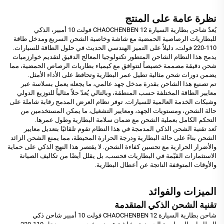
نظرة عامة على المنتج
يُعدّ شاحن بطارية السيارة CHAOCHENBEN 12 فولت 10 أمبير، الذكي
للبطاريات الرصاصية الحمضية مع شاشة وخاصية الشحن السريع ومدخل طاقة
110-220 فولت، دليلاً على التميز الهندسي الحديث في حلول الطاقة للسيارات.
يدمج هذا النظام الشاحن المتطور تكنولوجيا المعالج الدقيق لتقديم خوارزميات
شحن دقيقة مصممة خصيصاً لتتوافق مع كيمياء بطاريات الرصاص الحمضية، مما
يضمن دورات شحن مثالية تطيل عمر البطارية وتحافظ على الأداء الأمثل.
تم تصنيع هذا الشاحن بقدرة مدخل جهد عالمي، ما يجعله يعمل بسلاسة عبر
معايير الطاقة المختلفة حسب المنطقة، وبالتالي يُعدّ حلاً مثالياً للتوزيع الدولي
وشبكات الخدمة العالمية للسيارات. توفر نظام العرض المدمج رقابة شاملة على
حالة الشحن، ومستويات الجهد، ومعايير التشغيل، ما يمكن المستخدمين من
التحكم الكامل بعملية الشحن مع ضمان سلامة البطارية وطول عمرها.
تُعد تقنية الشحن الذكي المدمجة في هذا النظام تقوم تلقائيًا بتعديل معايير
الشحن بناءً على حالة البطارية ودرجة الحرارة المحيطة، مما يمنع الشحن الزائد
والأضرار الحرارية مع تحسين كفاءة الشحن. لا يقتصر هذا النهج الذكي على حماية
الاستثمارات القيّمة في البطاريات فحسب، بل يقلل أيضًا من تكاليف الصيانة
والأوقات المتوقفة الناتجة عن أعطال البطارية.
الميزات والفوائد
تقنية الشحن الذكي المتقدمة
شاحن بطارية السيارة CHAOCHENBEN 12 فولت 10 أمبير شاحن ذكي