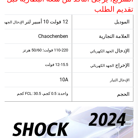
تقديم الطلب
الموديل
12 فولت 10 أمبير لتر
الإدخال
الجهد ال
العلامة التجارية
Chaochenben
الإدخال
110-220 فولت؛ 50/60 هرتز
الجهد الكهربائي
الإخراج
12-15.5 فولت
الجهد الكهربائي
10A
الإدخال
التيار
الحجم
واحدة: 0.5 كجم، FCL: 30.5 كجم