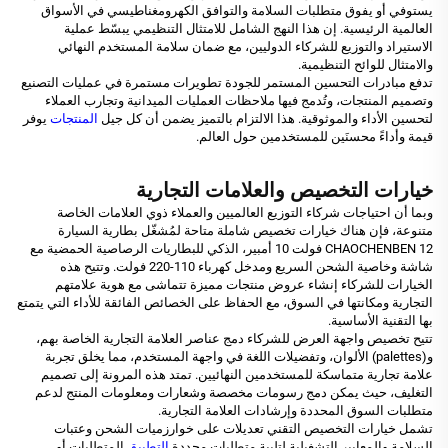
يستوفي أو يفوق متطلبات السلامة والتوافق الكهرومغناطيسي في الأسواق
العالمية الرئيسية. إن هذا النهج الشامل للامتثال التنظيمي يبسّط عملية
الاستيراد والتوزيع للشركاء الدوليين، مع ضمان سلامة المستخدم النهائي
والامتثال للوائح التنظيمية.
تدفع مبادرات التحسين المستمر للجودة تطويرات مستمرة في عمليات التصنيع
وتصميم المنتجات، وتُدمج فيها ملاحظات العمليات الميدانية وتجارب العملاء
لتحسين الأداء والموثوقية. هذا الالتزام بالتميز يضمن أن كل جيل
المنتجات
يوفر
قيمة وأداءً محسنَين للمستخدمين حول العالم.
خيارات التخصيص والعلامات التجارية
وبما أن احتياجات شركاء التوزيع العالميين والعملاء ذوي العلامات الخاصة
متنوعة، فإن هناك خيارات تخصيص شاملة متاحة لمُشغّل بطارية السيارة
CHAOCHENBEN 12 فولت 10 أمبير، الذكي للبطاريات الرصاصية الحمضية مع
شاشة وخاصية الشحن السريع ومدخل كهرباء 110-220 فولت. وتتيح هذه
الخيارات للشركاء إنشاء عروض منتجات مميزة تتماشى مع هوية علامتهم
التجارية ومكانتها في السوق، مع الحفاظ على الخصائص الفائقة للأداء التي يتمتع
بها التقنية الأساسية.
تتيح تخصيص واجهة العرض للشركاء دمج عناصر العلامة التجارية الخاصة بهم،
و(palettes) الألوان، وتفضيلات اللغة في واجهة المستخدم، مما يخلق تجربة
علامة تجارية متماسكة للمستخدمين النهائيين. تمتد هذه المرونة إلى تصميم
التغليف، حيث يمكن دمج رسومات مخصصة وشعارات ومعلومات المنتج لدعم
متطلبات السوق المحددة وإرشادات العلامة التجارية.
تشمل خيارات التخصيص التقني تعديلات على خوارزميات الشحن وعتبات
السلامة والمعايير التشغيلية لتلبية متطلبات محددة
التطبيق
المتطلبات أو