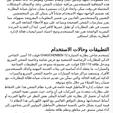
هذه الشفافية للمستخدمين مراقبة عمليات الشحن بدقة، واكتشاف المشكلات
المحتملة في وقت مبكر، واتخاذ قرارات مستنيرة بشأن جداول صيانة البطارية.
يُعد تصميم الواجهة سهلة الاستخدام ضماناً لأن يتمكن كل من المتخصصين
التقنيين والمستخدمين العاديين من تفسير المعلومات المعروضة بسهولة، مما
يعزز ممارسات الشحن الصحيحة ويساعد على منع الأخطاء الشائعة التي قد
تتسبب في تلف البطاريات أو تقليل عمرها الافتراضي. كما أن التغذية المرتدة
البصرية الواضحة تعزز ثقة المستخدم وتتيح اعتماد استراتيجيات فعالة لإدارة
البطارية بشكل استباقي.
التطبيقات وحالات الاستخدام
يُستخدم شاحن بطارية السيارة CHAOCHENBEN 12 فولت 10 أمبير، الشاحن
الذكي للبطاريات الرصاصية الحمضية مع عرض شاشة وخاصية الشحن السريع
ومدخل طاقة 110-220 فولت، في مجموعة متنوعة من التطبيقات الصناعية
والسيارات، ما يجعله أداة أساسية في بيئات الخدمة المهنية وكذلك للمستخدمين
الأفراد. ويستفيد مراكز صيانة السيارات من خاصية الشحن السريع والميزات
الذكية لمراقبة الحالة، والتي تمكّن من تقديم خدمات صيانة فعّالة للبطاريات، مع
ضمان رضا العملاء من خلال نتائج موثوقة.
تجد عمليات إدارة الأساطيل قيمة خاصة في قدرة نظام الشحن هذا على الحفاظ
على بطاريات متعددة من المركبات في آنٍ واحد، حيث تضمن تقنية الشحن
الذكية أن تحصل كل بطارية على العناية المثلى بغض النظر عن حالتها الفردية أو
أنماط استخدامها. ويجعل التوافق العالمي مع الجهد الكهربائي هذا النظام ذا
قيمة كبيرة بشكل خاص بالنسبة لمشغلي الأساطيل الدوليين الذين يحتاجون إلى
أداء شحن متسق عبر مناطق ونظم طاقة مختلفة.