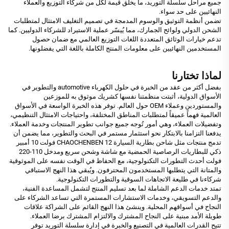
جميع مراحل سلسلة التوريد، ما يخلق قيمة لكل من شركاء التوزيع والعملاء
النهائيين على حد سواء.
تضمن أنظمة التوثيق والوسوم المدمجة في تصميم التغليف الامتثال لمتطلبات
الشحن الدولي ولوائح الجمارك، مما يُيسّر عملية الاستيراد للشركاء الدوليين. كما
تدعم خيارات الوثائق المتعددة اللغات التوزيع العالمي مع ضمان حصول
المستخدمين النهائيين على معلومات المنتج الكاملة باللغة التي يفضلونها.
لماذا تختارنا
بفضل أكثر من عقد من الخبرة في حلول الكهرباء automotive والتطوير في
الأسواق الدولية، أثبتت منظمتنا نفسها كشريك موثوق به للموزعين
والمستوردين وعملاء OEM حول العالم. توفر هذه الخبرة الواسعة في الأسواق
العالمية فهماً عميقاً لمتطلبات المناطق المختلفة، واحتياجات الامتثال التنظيمي،
وتفضيلات العملاء، وهي أمور تُوجه جميع جوانب تطوير المنتجات وخدمة العملاء.
يدفعنا التزامنا بالابتكار نحو استثمار مستمر في البحث والتطوير، مما يضمن أن
تدمج منتجات مثل شاحن بطارية السيارة CHAOCHENBEN 12 فولت 10 أمبير
ذكي للبطاريات الرصاصية الحمضية مع شاشة وشحن سريع ومدخل 110-220
فولت أحدث التطورات التكنولوجية، مع الحفاظ في الوقت نفسه على الموثوقية
والمتانة التي يتطلبها المستخدمون المحترفون. ويُبقي هذا النهج الاستباقي
شركاءنا في طليعة الاتجاهات السوقية والتطورات التكنولوجية.
تمتد خدمات الدعم الشاملة لما بعد تسليم المنتج لتشمل المساعدة الفنية،
والدعم التسويقي، وخدمات الاستشارات المستمرة التي تساعد الشركاء على
النجاح في أسواقهم المحلية. وينشئ هذا النهج القائم على الشراكة علاقات
طويلة الأمد مبنية على النجاح المشترك والالتزام المشترك برضا العملاء.
تتيح القدرات العالمية في التصنيع والخبرة في إدارة سلسلة التوريد توفر