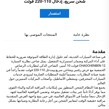
شحن سريع، إدخال 110-220 فولت
استفسار
نظرة عامة
المنتجات الموصى بها
مقدمة
في صناعة السيارات الحديثة، تُعد حلول إدارة الطاقة الموثوقة ضرورية للحفاظ
على أداء المركبة وضمان استمرارية التشغيل. يمثل شاحن بطارية السيارة
CHAOCHENBEN 12 فولت 10 أمبير، الشاحن الذكي لبطاريات الرصاص
الحمضية مع عرض رقمي وشاحن سريع ومدخل 110-220 فولت تقدماً رائداً في
تقنية صيانة البطاريات، مصمماً لتلبية المتطلبات الصارمة لمزودي خدمات
السيارات المحترفين، ومشغلي الأساطيل، وأصحاب المركبات المميزين حول
العالم.
يجمع هذا النظام الشحن المتطور بين إمكانيات المراقبة الذكية والبناء القوي،
مما يوفر أداءً ثابتاً عبر بيئات تشغيل متنوعة. وتضمن التوافقية العالمية لجهد
الإدخال دمجاً سلساً في الأسواق العالمية، في حين يتيح واجهة العرض المتقدمة
مراقبة حقيقية الوقت لمعايير الشحن من أجل رعاية البطارية وصيانتها بشكل
مثالي.