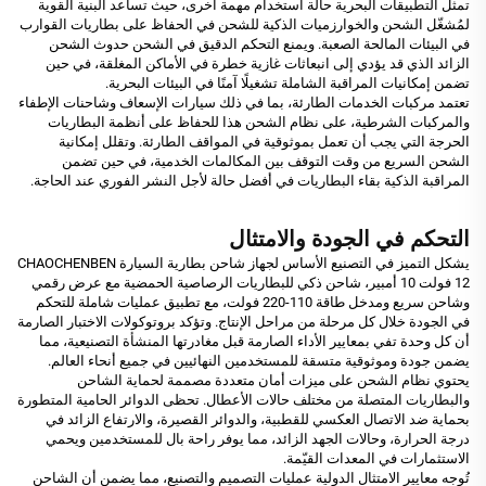
تمثل التطبيقات البحرية حالة استخدام مهمة أخرى، حيث تساعد البنية القوية
لمُشغّل الشحن والخوارزميات الذكية للشحن في الحفاظ على بطاريات القوارب
في البيئات المالحة الصعبة. ويمنع التحكم الدقيق في الشحن حدوث الشحن
الزائد الذي قد يؤدي إلى انبعاثات غازية خطرة في الأماكن المغلقة، في حين
تضمن إمكانيات المراقبة الشاملة تشغيلًا آمنًا في البيئات البحرية.
تعتمد مركبات الخدمات الطارئة، بما في ذلك سيارات الإسعاف وشاحنات الإطفاء
والمركبات الشرطية، على نظام الشحن هذا للحفاظ على أنظمة البطاريات
الحرجة التي يجب أن تعمل بموثوقية في المواقف الطارئة. وتقلل إمكانية
الشحن السريع من وقت التوقف بين المكالمات الخدمية، في حين تضمن
المراقبة الذكية بقاء البطاريات في أفضل حالة لأجل النشر الفوري عند الحاجة.
التحكم في الجودة والامتثال
يشكل التميز في التصنيع الأساس لجهاز شاحن بطارية السيارة CHAOCHENBEN
12 فولت 10 أمبير، شاحن ذكي للبطاريات الرصاصية الحمضية مع عرض رقمي
وشاحن سريع ومدخل طاقة 110-220 فولت، مع تطبيق عمليات شاملة للتحكم
في الجودة خلال كل مرحلة من مراحل الإنتاج. وتؤكد بروتوكولات الاختبار الصارمة
أن كل وحدة تفي بمعايير الأداء الصارمة قبل مغادرتها المنشأة التصنيعية، مما
يضمن جودة وموثوقية متسقة للمستخدمين النهائيين في جميع أنحاء العالم.
يحتوي نظام الشحن على ميزات أمان متعددة مصممة لحماية الشاحن
والبطاريات المتصلة من مختلف حالات الأعطال. تحظى الدوائر الحامية المتطورة
بحماية ضد الاتصال العكسي للقطبية، والدوائر القصيرة، والارتفاع الزائد في
درجة الحرارة، وحالات الجهد الزائد، مما يوفر راحة بال للمستخدمين ويحمي
الاستثمارات في المعدات القيّمة.
تُوجه معايير الامتثال الدولية عمليات التصميم والتصنيع، مما يضمن أن الشاحن