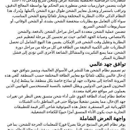
للبطاريات الرصاصية الحمضية بشاشة عرض وشحن سريع ومدخل 110-220
فولت يتضمن خوارزميات شحن متطورة يتم التحكم بها بواسطة المعالج الدقيق،
وتراقب باستمرار وتعديل معايير الشحن طوال دورة الشحن بأكملها. ويُدرك هذا
النظام الذكي حالات البطارية المختلفة ويختار تلقائيًا وضع الشحن المناسب،
سواء كان التعامل مع بطاريات منخفضة الشحن بشدة، أو الشحن الوقائي، أو
سيناريوهات الشحن السريع.
تتضمن عملية الشحن متعددة المراحل مراحل الشحن بالدفعة، والشحن
بالامتصاص، وصيانة الجهد العائم، حيث تم تحسين كل مرحلة لتعظيم عمر
البطارية وتقليل وقت الشحن قدر الإمكان. يضمن هذا النهج الشامل أن تحصل
البطاريات على الكمية الدقيقة من الطاقة في كل مرحلة من مراحل دورة
الشحن، مما يمنع التكبريت والمشاكل الشائعة الأخرى التي تؤدي إلى فشل
البطارية المبكر.
توافق جهد عالمي
تم تصميم نظام الشحن هذا للنشر في الأسواق العالمية، ويتميز بتوافق جهد
إدخال عالمي يتكيّف تلقائيًا مع معايير الطاقة المختلفة حسب المنطقة. تُلغي هذه
المرونة الحاجة إلى محولات جهد أو نماذج خاصة بكل منطقة، ما يبسّط إدارة
المخزون للموزعين الدوليين ويقلل التعقيد بالنسبة للمستخدمين النهائيين الذين
يعملون عبر مواقع جغرافية متعددة.
تحافظ نظام إمداد الطاقة القوي على أداء شحن متسق بغض النظر عن تغيرات
جهد الإدخال، مما يضمن تشغيلًا موثوقًا حتى في المناطق ذات الشبكات
الكهربائية غير المستقرة. تجعل هذه الموثوقية شاحن أكثر قيمة للتطبيقات
التجارية حيث يكون الأداء المتسق أمرًا حيويًا للكفاءة التشغيلية.
واجهة العرض الشاملة
يوفر نظام العرض المدمج عرضًا بصريًا فوريًا للمعلمات الحرجة للشحن، بما في
ذلك مستويات الجهد، وتدفق التيار، وتقدم الشحن، ومؤشرات حالة النظام. تتيح