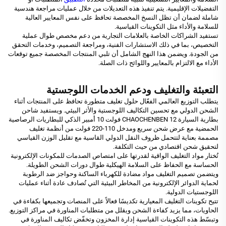
التفضيلات الإقليمية. يتم تنفيذ هذه التعديلات من خلال عمليات مراجعة هندسية
شاملة لضمان أن تظل النسخ المخصصة تحافظ على نفس المعايير العالية
للسلامة والأداء مثل التكوينات القياسية.
تستفيد الشراكات الخاصة بالعلامات التجارية من دعم مخصص طوال عملية
التخصيص، بما في ذلك الاستشارات الفنية، ومراجعة التصميم، وخدمات التحقق
من الجودة. ويضمن هذا النهج الشامل أن تلبي المنتجات المخصصة جميع توقعات
الأداء مع الالتزام بالمعايير واللوائح ذات الصلة.
التعبئة والتغليف ودعم الخدمات اللوجستية
يتطلب التوزيع العالمي الفعّال حلول تغليف متطورة تحافظ على المنتجات أثناء
الشحن الدولي مع تحسين التكاليف اللوجستية والأثر البيئي. ويستفيد شاحن
بطارية السيارة CHAOCHENBEN 12 فولت 10 أمبير الذكي للبطاريات الرصاصية
الحمضية مع عرض شحن سريع ومدخل 110-220 فولت من أنظمة تغليف
مصممة بعناية لتتحمل ظروف النقل الدولي القاسية مع تقليل الوزن القياسي
لتحقيق شحن اقتصادي من حيث التكلفة.
تُختار مواد التغليف الواقية لقدرتها على امتصاص الصدمات للمكونات الإلكترونية
الحساسة مع الحفاظ على السلامة الهيكلية طوال دورات الشحن الطويلة.
ويتضمن تصميم التغليف مواد مضادة للكهرباء الساكنة وحواجز ضد الرطوبة
لحماية الدوائر الإلكترونية من المخاطر البيئية التي تُصادف عادة أثناء عمليات
اللوجستيات الدولية.
تتيح تكوينات التغليف المعيارية تكديسًا فعالاً على المنصات وتجميعها بكفاءة في
الحاويات، مما يزيد كفاءة الشحن ويقلل من متطلبات المناورة في مراكز التوزيع.
وتبسّط هذه التكوينات القياسية إدارة المخزون وتخفّض تكاليف المناورة في