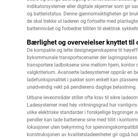
indikatorsystemer eller digitale skjermer som gir s
og batteristatus. Denne gjennomsiktigheten gir bruk
de skal trekke ut laderen og fortsette med planlagte 
batterinivået og forbedrer tilliten til elektrisk sykkel
Bærlighet og overveielser knyttet ti
De kompakte og lette designegenskapene til høyeffek
bykommunale transportscenarier der lagringsplass o
transportere ladboksene sine mellom hjem, kontor og
valgkriterium. Avanserte ladesystemer oppnår en be
ladefunksjonalitet i pakker som enkelt kan plasseres 
unødvendig vekt på pendlerens daglige belastning.
Urbane leveområder stiller ofte krav til sikre ladeomr
Ladesystemer med høy virkningsgrad har vanligvis
ulike elektriske standarder i forskjellige bygninger
pendler kan lade batteriene sine med tillit i kontormi
lokasjoner uten bekymring for spenningskompatibilit
konstruksjonen av kvalitetsladeenheter gir også ho