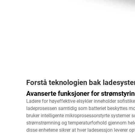
Forstå teknologien bak ladesyst
Avanserte funksjoner for strømstyri
Ladere for høyeffektive elsykler inneholder sofisti
ladeprosessen samtidig som batteriet beskyttes mo
bruker intelligente mikroprosessorstyrte systemer 
strømstrømning og temperaturforhold gjennom hele
disse enhetene sikrer at hver ladesessjon leverer o