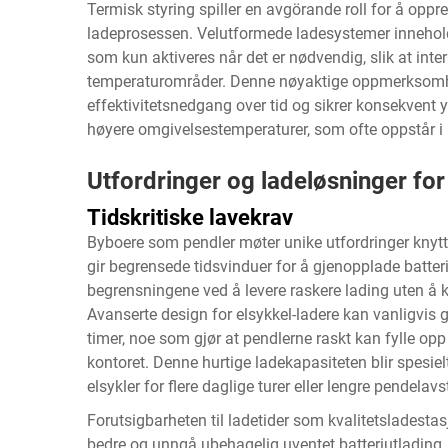
Termisk styring spiller en avgörande roll for å oppr
ladeprosessen. Velutformede ladesystemer inneholde
som kun aktiveres når det er nødvendig, slik at int
temperaturområder. Denne nøyaktige oppmerksomhe
effektivitetsnedgang over tid og sikrer konsekvent y
høyere omgivelsestemperaturer, som ofte oppstår i 
Utfordringer og ladeløsninger f
Tidskritiske lavekrav
Byboere som pendler møter unike utfordringer knyttet 
gir begrensede tidsvinduer for å gjenopplade batter
begrensningene ved å levere raskere lading uten å k
Avanserte design for elsykkel-ladere kan vanligvis g
timer, noe som gjør at pendlerne raskt kan fylle opp
kontoret. Denne hurtige ladekapasiteten blir spesiel
elsykler for flere daglige turer eller lengre pendelav
Forutsigbarheten til ladetider som kvalitetsladestasj
bedre og unngå ubehagelig uventet batteriutlading.