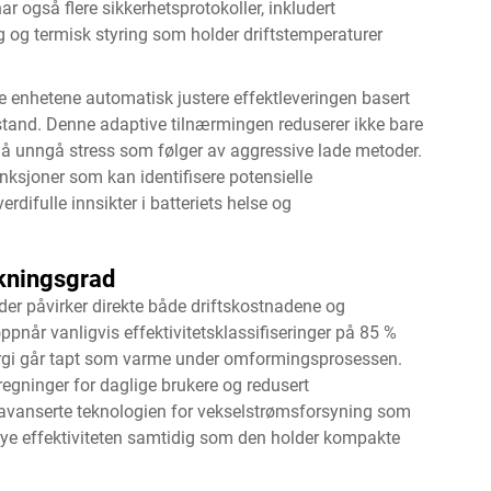
 også flere sikkerhetsprotokoller, inkludert
 og termisk styring som holder driftstemperaturer
se enhetene automatisk justere effektleveringen basert
lstand. Denne adaptive tilnærmingen reduserer ikke bare
d å unngå stress som følger av aggressive lade metoder.
unksjoner som kan identifisere potensielle
verdifulle innsikter i batteriets helse og
kningsgrad
-lader påvirker direkte både driftskostnadene og
pnår vanligvis effektivitetsklassifiseringer på 85 %
ergi går tapt som varme under omformingsprosessen.
mregninger for daglige brukere og redusert
 avanserte teknologien for vekselstrømsforsyning som
ye effektiviteten samtidig som den holder kompakte