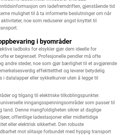
anntidsinformasjon om ladefremdriften, gjenstående tid
erne mulighet til å ta informerte beslutninger om når
aktiviteter, noe som reduserer angst knyttet til
transport.
l oppbevaring i byområder
tive ladboks for elsykler gjør dem ideelle for
fte er begrenset. Profesjonelle pendler må ofte
 andre steder, noe som gjør bærlighet til et avgjørende
merkelsesverdig effekttetthet og leverer betydelig
i datalapper eller sykkelkurver uten å legge til
åder og tilgang til elektriske tilkoblingspunkter.
 universelle inngangsspenningsområder som passer til
 og land. Denne mangfoldigheten sikrer at daglige
ljøer, offentlige ladestasjoner eller midlertidige
et eller elektrisk sikkerhet. Den robuste
ldbarhet mot slitasje forbundet med hyppig transport