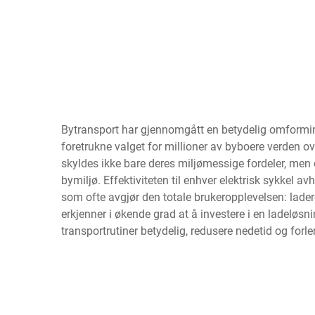
Bytransport har gjennomgått en betydelig omforming d
foretrukne valget for millioner av byboere verden ov
skyldes ikke bare deres miljømessige fordeler, men o
bymiljø. Effektiviteten til enhver elektrisk sykkel a
som ofte avgjør den totale brukeropplevelsen: lade
erkjenner i økende grad at å investere i en ladeløs
transportrutiner betydelig, redusere nedetid og forle