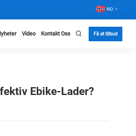
NO
yheter
Video
Kontakt Oss
Få et tilbud
ektiv Ebike-Lader?