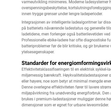
varmeutvikling minimeres. Moderne ladesystemer har
overspenningsbeskyttelse, kortslutningsforebygging
innen trygge grenser under lengre ladeperioder.
Integrasjonen av intelligente ladealgoritmer lar dis
på batteriets nåværende ladestatus og generelle ti
ladetidene, men forlenger også batterilevetiden ve
Professionelle ebike-ladere har ofte diagnostiske f
batteriproblemer før de blir kritiske, og gir brukerne 
ytelsesegenskaper.
Standarder for energiomformingsvir
Effektivitetsklassifiseringen til en elektrisk sykkel
miljømessig bærekraft. Høykvalitetsladestasjoner op
eller høyere, noe som betyr at minimal mengde en
Denne overlegne effektiviteten fører til lavere strø
miljøpåvirkning fra unødvendig energiforbruk. Den
brukes i premium-ladestasjoner muliggjør denne hø
dimensjoner som er egnet for urbane leveområder.