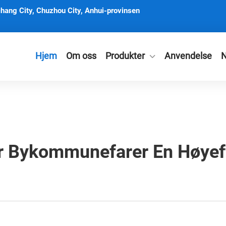
hang City, Chuzhou City, Anhui-provinsen
Hjem
Om oss
Produkter
Anvendelse
N
er Bykommunefarer En Høyeff