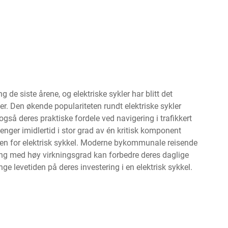
e siste årene, og elektriske sykler har blitt det
er. Den økende populariteten rundt elektriske sykler
gså deres praktiske fordele ved navigering i trafikkert
vhenger imidlertid i stor grad av én kritisk komponent
ren for elektrisk sykkel. Moderne bykommunale reisende
ning med høy virkningsgrad kan forbedre deres daglige
nge levetiden på deres investering i en elektrisk sykkel.