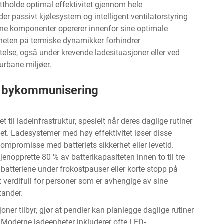
ettholde optimal effektivitet gjennom hele
r passivt kjølesystem og intelligent ventilatorstyring
erne komponenter opererer innenfor sine optimale
ten på termiske dynamikker forhindrer
telse, også under krevende ladesituasjoner eller ved
urbane miljøer.
or bykommunisering
til ladeinfrastruktur, spesielt når deres daglige rutiner
iet. Ladesystemer med høy effektivitet løser disse
ompromisse med batteriets sikkerhet eller levetid.
jenopprette 80 % av batterikapasiteten innen to til tre
 batteriene under frokostpauser eller korte stopp på
t verdifull for personer som er avhengige av sine
stander.
oner tilbyr, gjør at pendler kan planlegge daglige rutiner
 Moderne ladeenheter inkluderer ofte LED-