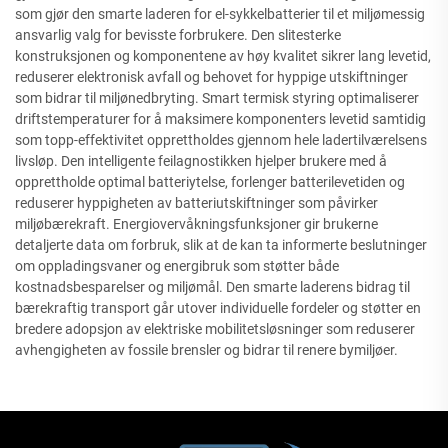
som gjør den smarte laderen for el-sykkelbatterier til et miljømessig
ansvarlig valg for bevisste forbrukere. Den slitesterke
konstruksjonen og komponentene av høy kvalitet sikrer lang levetid,
reduserer elektronisk avfall og behovet for hyppige utskiftninger
som bidrar til miljønedbryting. Smart termisk styring optimaliserer
driftstemperaturer for å maksimere komponenters levetid samtidig
som topp-effektivitet opprettholdes gjennom hele ladertilværelsens
livsløp. Den intelligente feilagnostikken hjelper brukere med å
opprettholde optimal batteriytelse, forlenger batterilevetiden og
reduserer hyppigheten av batteriutskiftninger som påvirker
miljøbærekraft. Energiovervåkningsfunksjoner gir brukerne
detaljerte data om forbruk, slik at de kan ta informerte beslutninger
om oppladingsvaner og energibruk som støtter både
kostnadsbesparelser og miljømål. Den smarte laderens bidrag til
bærekraftig transport går utover individuelle fordeler og støtter en
bredere adopsjon av elektriske mobilitetsløsninger som reduserer
avhengigheten av fossile brensler og bidrar til renere bymiljøer.