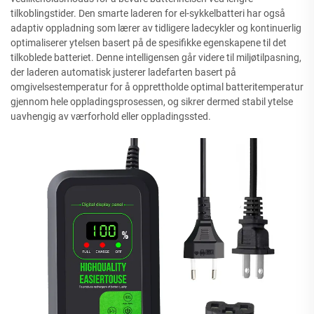
tilkoblingstider. Den smarte laderen for el-sykkelbatteri har også
adaptiv oppladning som lærer av tidligere ladecykler og kontinuerlig
optimaliserer ytelsen basert på de spesifikke egenskapene til det
tilkoblede batteriet. Denne intelligensen går videre til miljøtilpasning,
der laderen automatisk justerer ladefarten basert på
omgivelsestemperatur for å opprettholde optimal batteritemperatur
gjennom hele oppladingsprosessen, og sikrer dermed stabil ytelse
uavhengig av værforhold eller oppladingssted.