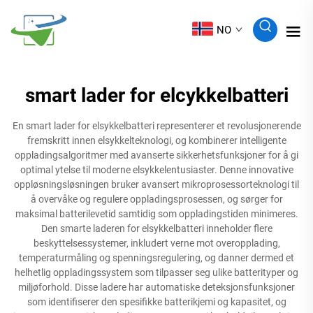
NO
smart lader for elcykkelbatteri
En smart lader for elsykkelbatteri representerer et revolusjonerende
fremskritt innen elsykkelteknologi, og kombinerer intelligente
oppladingsalgoritmer med avanserte sikkerhetsfunksjoner for å gi
optimal ytelse til moderne elsykkelentusiaster. Denne innovative
oppløsningsløsningen bruker avansert mikroprosessorteknologi til
å overvåke og regulere oppladingsprosessen, og sørger for
maksimal batterilevetid samtidig som oppladingstiden minimeres.
Den smarte laderen for elsykkelbatteri inneholder flere
beskyttelsessystemer, inkludert verne mot overopplading,
temperaturmåling og spenningsregulering, og danner dermed et
helhetlig oppladingssystem som tilpasser seg ulike batterityper og
miljøforhold. Disse ladere har automatiske deteksjonsfunksjoner
som identifiserer den spesifikke batterikjemi og kapasitet, og