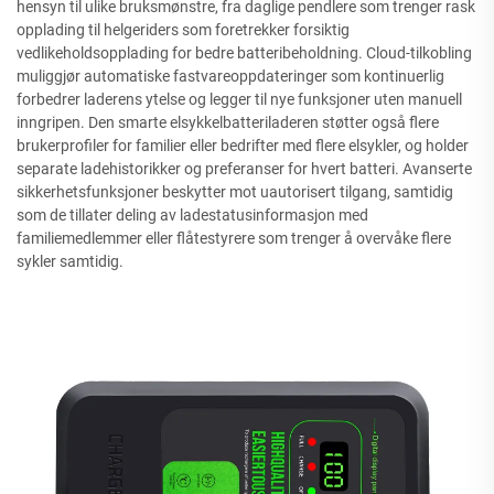
hensyn til ulike bruksmønstre, fra daglige pendlere som trenger rask
opplading til helgeriders som foretrekker forsiktig
vedlikeholdsopplading for bedre batteribeholdning. Cloud-tilkobling
muliggjør automatiske fastvareoppdateringer som kontinuerlig
forbedrer laderens ytelse og legger til nye funksjoner uten manuell
inngripen. Den smarte elsykkelbatteriladeren støtter også flere
brukerprofiler for familier eller bedrifter med flere elsykler, og holder
separate ladehistorikker og preferanser for hvert batteri. Avanserte
sikkerhetsfunksjoner beskytter mot uautorisert tilgang, samtidig
som de tillater deling av ladestatusinformasjon med
familiemedlemmer eller flåtestyrere som trenger å overvåke flere
sykler samtidig.