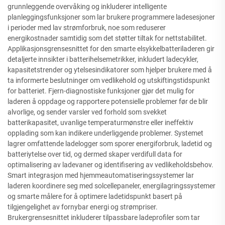
grunnleggende overvåking og inkluderer intelligente
planleggingsfunksjoner som lar brukere programmere ladesesjoner
i perioder med lav strømforbruk, noe som reduserer
energikostnader samtidig som det støtter tiltak for nettstabilitet.
Applikasjonsgrensesnittet for den smarte elsykkelbatteriladeren gir
detaljerte innsikter i batterihelsemetrikker, inkludert ladecykler,
kapasitetstrender og ytelsesindikatorer som hjelper brukere med å
ta informerte beslutninger om vedlikehold og utskiftingstidspunkt
for batteriet. Fjern-diagnostiske funksjoner gjør det mulig for
laderen å oppdage og rapportere potensielle problemer før de blir
alvorlige, og sender varsler ved forhold som svekket
batterikapasitet, uvanlige temperaturmønstre eller ineffektiv
opplading som kan indikere underliggende problemer. Systemet
lagrer omfattende ladelogger som sporer energiforbruk, ladetid og
batteriytelse over tid, og dermed skaper verdifull data for
optimalisering av ladevaner og identifisering av vedlikeholdsbehov.
Smart integrasjon med hjemmeautomatiseringssystemer lar
laderen koordinere seg med solcellepaneler, energilagringssystemer
og smarte målere for å optimere ladetidspunkt basert på
tilgjengelighet av fornybar energi og strømpriser.
Brukergrensesnittet inkluderer tilpassbare ladeprofiler som tar