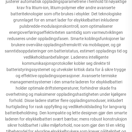
justerer automatisk oppladingsparametrene i henhold til nøyaktige
krav fra litium-ion, litium-polymer eller andre avanserte
batteriteknologier som ofte brukes i elsykler. Det teknologiske
grunnlaget for en smart lader for elsykkelbatteri inkluderer
pulsbredde-modulasjonskontroll, som optimaliserer
energioverføringseffektiviteten samtidig som varmeutviklingen
reduseres under oppladingsfasen. Smarte koblingsfunksjoner lar
brukere overvåke oppladingsfremskritt via mobilapper, og gir
sanntidsoppdateringer om batteristatus, estimert oppladings tid og
vedlikeholdsanbefalinger. Laderens intelligente
kommunikasjonsprotokoller kobler seg direkte til
batteristyringssystemet og utveksler kritisk data for å sikre trygge
og effektive oppladingsoperasjoner. Avanserte termiske
managementsystemer i den smarte laderen for elsykkelbatteri
holder optimale driftstemperaturer, forhindrer skade fra
overhetning og maksimerer oppladingshastigheten under kjøligere
forhold. Disse ladere støtter flere oppladingsmoduser, inkludert
hurtiglading for rask oppfylling og vedlikeholdslading for langvarig
batteribeholdning. Den kompakte og lette designen gjør den smarte
laderen for elsykkelbatteri svært bærbar, mens robust konstruksjon
sikrer holdbarhet i ulike miljøforhold, noe som gjør den til en viktig
tilbehørsdel for alvorlige elsykkelbrukere som krever pålitelighet og