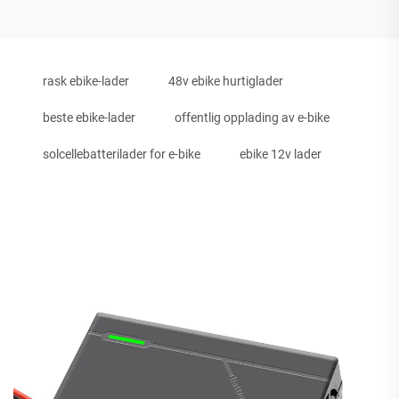
rask ebike-lader
48v ebike hurtiglader
beste ebike-lader
offentlig opplading av e-bike
solcellebatterilader for e-bike
ebike 12v lader