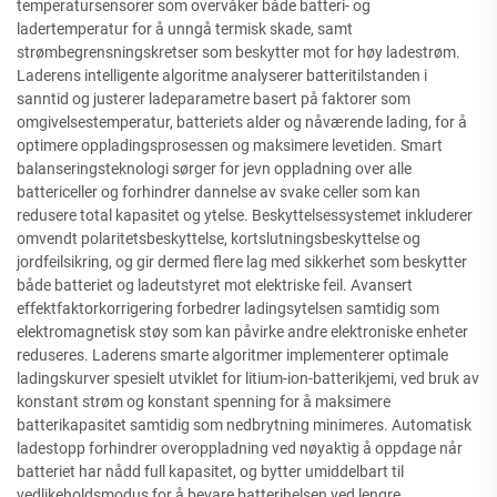
temperatursensorer som overvåker både batteri- og
ladertemperatur for å unngå termisk skade, samt
strømbegrensningskretser som beskytter mot for høy ladestrøm.
Laderens intelligente algoritme analyserer batteritilstanden i
sanntid og justerer ladeparametre basert på faktorer som
omgivelsestemperatur, batteriets alder og nåværende lading, for å
optimere oppladingsprosessen og maksimere levetiden. Smart
balanseringsteknologi sørger for jevn oppladning over alle
battericeller og forhindrer dannelse av svake celler som kan
redusere total kapasitet og ytelse. Beskyttelsessystemet inkluderer
omvendt polaritetsbeskyttelse, kortslutningsbeskyttelse og
jordfeilsikring, og gir dermed flere lag med sikkerhet som beskytter
både batteriet og ladeutstyret mot elektriske feil. Avansert
effektfaktorkorrigering forbedrer ladingsytelsen samtidig som
elektromagnetisk støy som kan påvirke andre elektroniske enheter
reduseres. Laderens smarte algoritmer implementerer optimale
ladingskurver spesielt utviklet for litium-ion-batterikjemi, ved bruk av
konstant strøm og konstant spenning for å maksimere
batterikapasitet samtidig som nedbrytning minimeres. Automatisk
ladestopp forhindrer overoppladning ved nøyaktig å oppdage når
batteriet har nådd full kapasitet, og bytter umiddelbart til
vedlikeholdsmodus for å bevare batterihelsen ved lengre