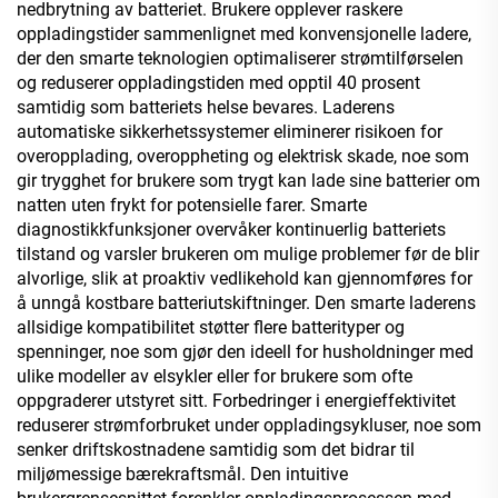
nedbrytning av batteriet. Brukere opplever raskere
oppladingstider sammenlignet med konvensjonelle ladere,
der den smarte teknologien optimaliserer strømtilførselen
og reduserer oppladingstiden med opptil 40 prosent
samtidig som batteriets helse bevares. Laderens
automatiske sikkerhetssystemer eliminerer risikoen for
overopplading, overoppheting og elektrisk skade, noe som
gir trygghet for brukere som trygt kan lade sine batterier om
natten uten frykt for potensielle farer. Smarte
diagnostikkfunksjoner overvåker kontinuerlig batteriets
tilstand og varsler brukeren om mulige problemer før de blir
alvorlige, slik at proaktiv vedlikehold kan gjennomføres for
å unngå kostbare batteriutskiftninger. Den smarte laderens
allsidige kompatibilitet støtter flere batterityper og
spenninger, noe som gjør den ideell for husholdninger med
ulike modeller av elsykler eller for brukere som ofte
oppgraderer utstyret sitt. Forbedringer i energieffektivitet
reduserer strømforbruket under oppladingsykluser, noe som
senker driftskostnadene samtidig som det bidrar til
miljømessige bærekraftsmål. Den intuitive