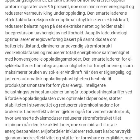
oppladingsalgoritmer. Effektive strømomformerkretser oppnår
omformingsrater over 95 prosent, noe som minimerer energispill og
reduserer varmeutvikling under opplading. Den smarte laderens
effektfaktorkorreksjon sikrer optimal utnyttelse av elektrisk kraft,
reduserer belastningen på det elektriske nettet og holder stabil
ladeprestasjon uavhengig av nettforhold. Adaptiv ladeteknologi
optimaliserer energioverføring basert på sanntidsdata om
batteriets tilstand, eliminerer unødvendig strømforbruk i
vedlikeholdsfasen og reduserer totalt energibehov sammenlignet
med konvensjonelle oppladingsmetoder. Den smarte laderen for el-
sykkelbatterier har integrasjonsmuligheter for fornybar energi som
maksimerer bruken av sol- eller vindkraft når den er tilgjengelig, og
justerer automatisk oppladingshastigheten i henhold til
produksjonsmønstre for fornybar energi. Intelligente
belastningsstyringsfunksjoner unngår toppbelastningstariffer ved
å fordele oppladingslasten over optimale tidsperioder, støtter
stabiliteten i strømnettet og reduserer strømkostnadene for
brukerne. Ladereffektiviteten gjelder også for ventestrømforbruk,
hvor avanserte dvalemoduser reduserer strømforbruket til et
minimum når den ikke aktivt lader, noe som bidrar til totale
energibesparelser. Miljøfordeler inkluderer redusert karbonavtrykk
gjennom bedre effektivitet og støtte for fornybare energikilder, noe