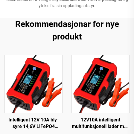
ytelse fra sin oppladingsutstyr.
Rekommendasjonar for nye
produkt
Intelligent 12V 10A bly-
12V10A intelligent
syre 14,6V LiFePO4
multifunksjonell lader med
batterilader med
integrert lampe for