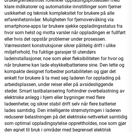
brukergrensesnittet forenkler oppladingsprosessen med
klare indikatorer og automatiske innstillinger som fjerner
usikkerhet og teknisk kompleksitet for brukere på alle
erfarenhetsnivåer. Muligheten for fjernovervåking via
smartphone-apps lar brukere sjekke oppladingsstatus fra
hvor som helst og motta varsler når oppladingen er fullført
eller hvis det oppstår problemer under prosessen.
Værresistent konstruksjoner sikrer pålitelig drift i ulike
miljøforhold, fra fuktige garasjer til utendørs
ladeinstallasjoner, noe som øker fleksibiliteten for hvor og
når brukerne kan lade elsykkelbatteriene sine. Den lette og
kompakte designet forbedrer portabiliteten og gjør det
enkelt for brukere å ta med seg laderen for opplading på
arbeidsplassen, under reiser eller på avsidesliggende
steder. Smart lastbalansering forhindrer overbelastning av
elektriske anlegg i hjem eller bygninger med flere
ladeenheter, og sikrer stabil drift selv når flere batterier
lades samtidig. Den intelligente strømstyringen i laderen
reduserer belastningen på det elektriske nettverket samtidig
som optimal oppladingsytelse opprettholdes, noe som gjør
den egnet til bruk i områder med begrenset elektrisk