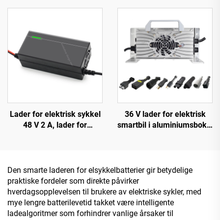
pulsreparasjon for 12 volt
pulsreparasjon av bly-
bilbatteri, CE og ROHS
syrebatteri
sertifisert elektrisk type
Lader for elektrisk sykkel
36 V lader for elektrisk
48 V 2 A, lader for
smartbil i aluminiumsboks,
litiumion-, LiFePO4- og
ny rask ladeteknologi for
bly-syre-batteri, 48 V
litiumbatteri
automatisk 2 A 54,6 V 58,8
V med 150 W DC-
Den smarte laderen for elsykkelbatterier gir betydelige
utgangsport
praktiske fordeler som direkte påvirker
hverdagsopplevelsen til brukere av elektriske sykler, med
mye lengre batterilevetid takket være intelligente
ladealgoritmer som forhindrer vanlige årsaker til