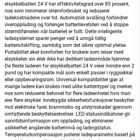
elsykkelbatteri 24 V har effektivitetsgrad over 85 prosent,
noe som minimerer strømforbruket og reduserer
ladekostnadene over tid. Automatisk avslåing forhindrer
overopplading og forlenger batterilevetiden ved å stoppe
strømtilførselen når batteriet er fullt. Dette intelligente
ladesystemet sparer penger ved å unngå tidlig
batteriutskifting, samtidig som det sikrer optimal ytelse.
Portabilitet øker komforten for brukere som reiser med
elsykkelen sin eller ikke har dedikert ladeområde hjemme.
De fleste laderen for elsykkelbatteri 24 V veier mindre enn 2
pund og har kompakte mål som enkelt passer i ryggsekker
eller oppbevaringsrom. Universal kompatibilitet gjør at
mange ladere kan brukes med ulike batterityper og merker,
noe som reduserer behovet for flere ladeenheter hvis man
eier flere elsykler. Innebygde sikkerhetsfunksjoner beskytter
mot elektriske farer, brannrisiko og utstyrsskader gjennom
omfattende beskyttelseskretser. LED-statusindikatorer gir
sanntidsinformasjon om opplading, og eliminerer
usikkerhet angående batterinivå og ladingstatus.
Temperaturkompensasjon justerer ladeparametre basert på