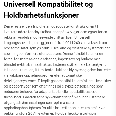
Universell Kompatibilitet og
Holdbarhetsfunksjoner
Den enestående allsidigheten og robuste konstruksjonen til
kvalitetsladere for elsykkelbatterier på 24 V gjør dem egnet for en
rekke anvendelser og krevende driftsmiljøer. Universell
inngangsspenning muliggjør drift fra 100 til 240 volt vekselstrøm,
noe som tillater sømløs bruk i ulike land og elektriske systemer uten
spenningsomformere eller adaptere. Denne fleksibiliteten er en
fordel for internasjonale reisende, importører og brukere med
blandet elektrisk infrastruktur. Laderen støtter flere batterikjemi,
inkludert litium-ion, litium-fosfat, lukkede bly-syre og gelcellbatterier,
via valgbare oppladingsprofiler eller automatiske
deteksjonssystemer. Tilkoplingskompatibilitet omfatter ulike stikker-
og ladeporttyper som ofte finnes på elsykkelbatterier, noe som
reduserer behovet for adapterkabler eller spesialtilpassede
tilkoblinger. Laderen for elsykkelbatterier på 24 V har justerbare
utgangsstrøminnstillinger som optimaliserer
oppladingshastigheten for ulike batterikapasiteter, fra små 5 Ah-
pakker til store 20 Ah-systemer. Holdbarhetskonstruksjon