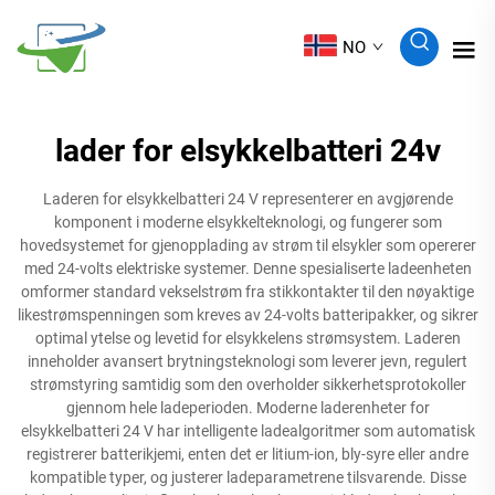
NO
lader for elsykkelbatteri 24v
Laderen for elsykkelbatteri 24 V representerer en avgjørende
komponent i moderne elsykkelteknologi, og fungerer som
hovedsystemet for gjenopplading av strøm til elsykler som opererer
med 24-volts elektriske systemer. Denne spesialiserte ladeenheten
omformer standard vekselstrøm fra stikkontakter til den nøyaktige
likestrømspenningen som kreves av 24-volts batteripakker, og sikrer
optimal ytelse og levetid for elsykkelens strømsystem. Laderen
inneholder avansert brytningsteknologi som leverer jevn, regulert
strømstyring samtidig som den overholder sikkerhetsprotokoller
gjennom hele ladeperioden. Moderne laderenheter for
elsykkelbatteri 24 V har intelligente ladealgoritmer som automatisk
registrerer batterikjemi, enten det er litium-ion, bly-syre eller andre
kompatible typer, og justerer ladeparametrene tilsvarende. Disse