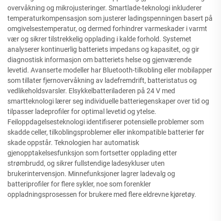
overvåkning og mikrojusteringer. Smartlade-teknologi inkluderer
temperaturkompensasjon som justerer ladingspenningen basert på
omgivelsestemperatur, og dermed forhindrer varmeskader i varmt
vær og sikrer tilstrekkelig opplading i kalde forhold. Systemet
analyserer kontinuerlig batteriets impedans og kapasitet, og gir
diagnostisk informasjon om batteriets helse og gjenværende
levetid. Avanserte modeller har Bluetooth-tilkobling eller mobilapper
som tillater fjernovervåkning av ladefremdrift, batteristatus og
vedlikeholdsvarsler. Elsykkelbatteriladeren på 24 V med
smartteknologi lærer seg individuelle batteriegenskaper over tid og
tilpasser ladeprofiler for optimal levetid og ytelse.
Feiloppdagelsesteknologi identifiserer potensielle problemer som
skadde celler, tilkoblingsproblemer eller inkompatible batterier før
skade oppstår. Teknologien har automatisk
gjenopptakelsesfunksjon som fortsetter opplading etter
strømbrudd, og sikrer fullstendige ladesykluser uten
brukerintervensjon. Minnefunksjoner lagrer ladevalg og
batteriprofiler for flere sykler, noe som forenkler
oppladningsprosessen for brukere med flere eldrevne kjøretøy.