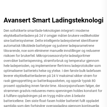
Avansert Smart Ladingsteknologi
Den sofistikerte smartlade-teknologien integrert i moderne
elsykkelbatteriladere på 24 V omgjør måten brukere vedlikeholder
sine batterisystemer. Dette intelligente ladesystemet identifiserer
automatisk tilkoblede battetyper og justerer ladeparametrene
tilsvarende, noe som eliminerer manuelle innstillinger og reduserer
risikoen for brukerfeil. Mikroprosessorstyrte ladealgoritmer
overvåker batterispenning, strømforbruk og temperatur gjennom
hele ladeperioden, og implementerer flertrinns ladeprotokoller som
optimaliserer batteriets helse og ytelse. I den første bulk-ladefasen
leverer elsykkelbatteriladeren på 24 V maksimal sikker strøm for
rask gjenoppretting av batterikapasiteten, og oppnår typisk 80
prosent opplading innen første time. Absorpsjonsfasen følger, der
strømmen gradvis reduseres mens spenningen holdes konstant for
å fullføre oppladningen på en trygg måte uten å belaste
battericellene. Den siste float-fasen holder batteriet fullt oppladet
samtidig som den forhindrer overopplading gjennom kontinuerlig