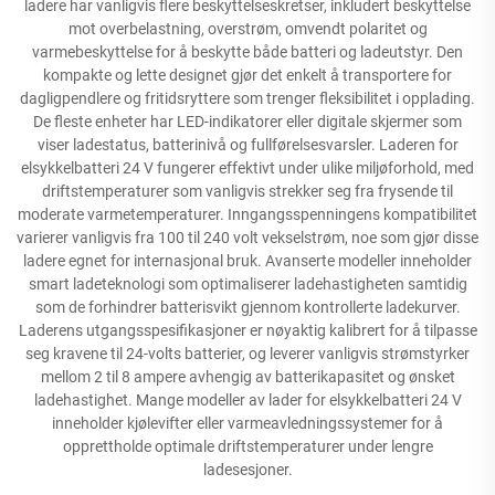
ladere har vanligvis flere beskyttelseskretser, inkludert beskyttelse
mot overbelastning, overstrøm, omvendt polaritet og
varmebeskyttelse for å beskytte både batteri og ladeutstyr. Den
kompakte og lette designet gjør det enkelt å transportere for
dagligpendlere og fritidsryttere som trenger fleksibilitet i opplading.
De fleste enheter har LED-indikatorer eller digitale skjermer som
viser ladestatus, batterinivå og fullførelsesvarsler. Laderen for
elsykkelbatteri 24 V fungerer effektivt under ulike miljøforhold, med
driftstemperaturer som vanligvis strekker seg fra frysende til
moderate varmetemperaturer. Inngangsspenningens kompatibilitet
varierer vanligvis fra 100 til 240 volt vekselstrøm, noe som gjør disse
ladere egnet for internasjonal bruk. Avanserte modeller inneholder
smart ladeteknologi som optimaliserer ladehastigheten samtidig
som de forhindrer batterisvikt gjennom kontrollerte ladekurver.
Laderens utgangsspesifikasjoner er nøyaktig kalibrert for å tilpasse
seg kravene til 24-volts batterier, og leverer vanligvis strømstyrker
mellom 2 til 8 ampere avhengig av batterikapasitet og ønsket
ladehastighet. Mange modeller av lader for elsykkelbatteri 24 V
inneholder kjølevifter eller varmeavledningssystemer for å
opprettholde optimale driftstemperaturer under lengre
ladesesjoner.