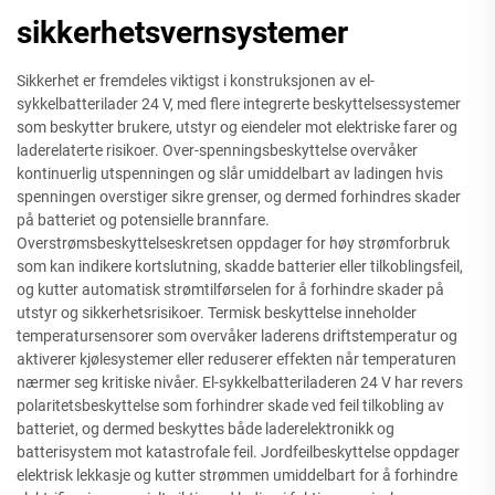
sikkerhetsvernsystemer
Sikkerhet er fremdeles viktigst i konstruksjonen av el-
sykkelbatterilader 24 V, med flere integrerte beskyttelsessystemer
som beskytter brukere, utstyr og eiendeler mot elektriske farer og
laderelaterte risikoer. Over-spenningsbeskyttelse overvåker
kontinuerlig utspenningen og slår umiddelbart av ladingen hvis
spenningen overstiger sikre grenser, og dermed forhindres skader
på batteriet og potensielle brannfare.
Overstrømsbeskyttelseskretsen oppdager for høy strømforbruk
som kan indikere kortslutning, skadde batterier eller tilkoblingsfeil,
og kutter automatisk strømtilførselen for å forhindre skader på
utstyr og sikkerhetsrisikoer. Termisk beskyttelse inneholder
temperatursensorer som overvåker laderens driftstemperatur og
aktiverer kjølesystemer eller reduserer effekten når temperaturen
nærmer seg kritiske nivåer. El-sykkelbatteriladeren 24 V har revers
polaritetsbeskyttelse som forhindrer skade ved feil tilkobling av
batteriet, og dermed beskyttes både laderelektronikk og
batterisystem mot katastrofale feil. Jordfeilbeskyttelse oppdager
elektrisk lekkasje og kutter strømmen umiddelbart for å forhindre