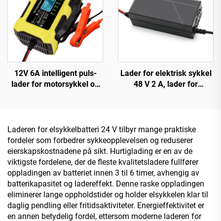
12V 6A intelligent puls-
Lader for elektrisk sykkel
lader for motorsykkel og
48 V 2 A, lader for
scooter, PC-materiale,
litiumion-, LiFePO4- og
LED-skjerm, EU/US/UK
bly-syre-batteri, 48 V
tilpassbar utgang, Lifepo4
automatisk 2 A 54,6 V 58,8
bilreparasjon
V med 150 W DC-
Laderen for elsykkelbatteri 24 V tilbyr mange praktiske
utgangsport
fordeler som forbedrer sykkeopplevelsen og reduserer
eierskapskostnadene på sikt. Hurtiglading er en av de
viktigste fordelene, der de fleste kvalitetsladere fullfører
oppladingen av batteriet innen 3 til 6 timer, avhengig av
batterikapasitet og ladereffekt. Denne raske oppladingen
eliminerer lange oppholdstider og holder elsykkelen klar til
daglig pendling eller fritidsaktiviteter. Energieffektivitet er
en annen betydelig fordel, ettersom moderne laderen for