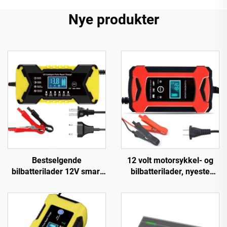
Nye produkter
Bestselgende
12 volt motorsykkel- og
bilbatterilader 12V smart
bilbatterilader, nyeste
bly-syre
populære produkter, 12V
reparasjonsbatterilader,
batterilader 6A automatisk
intelligent pulsreparasjon
smart dropshipping-
12V batterilader
produkter