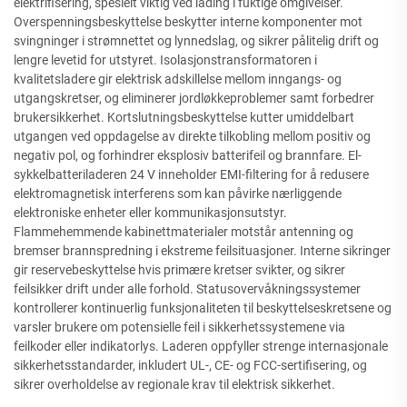
elektrifisering, spesielt viktig ved lading i fuktige omgivelser.
Overspenningsbeskyttelse beskytter interne komponenter mot
svingninger i strømnettet og lynnedslag, og sikrer pålitelig drift og
lengre levetid for utstyret. Isolasjonstransformatoren i
kvalitetsladere gir elektrisk adskillelse mellom inngangs- og
utgangskretser, og eliminerer jordløkkeproblemer samt forbedrer
brukersikkerhet. Kortslutningsbeskyttelse kutter umiddelbart
utgangen ved oppdagelse av direkte tilkobling mellom positiv og
negativ pol, og forhindrer eksplosiv batterifeil og brannfare. El-
sykkelbatteriladeren 24 V inneholder EMI-filtering for å redusere
elektromagnetisk interferens som kan påvirke nærliggende
elektroniske enheter eller kommunikasjonsutstyr.
Flammehemmende kabinettmaterialer motstår antenning og
bremser brannspredning i ekstreme feilsituasjoner. Interne sikringer
gir reservebeskyttelse hvis primære kretser svikter, og sikrer
feilsikker drift under alle forhold. Statusovervåkningssystemer
kontrollerer kontinuerlig funksjonaliteten til beskyttelseskretsene og
varsler brukere om potensielle feil i sikkerhetssystemene via
feilkoder eller indikatorlys. Laderen oppfyller strenge internasjonale
sikkerhetsstandarder, inkludert UL-, CE- og FCC-sertifisering, og
sikrer overholdelse av regionale krav til elektrisk sikkerhet.