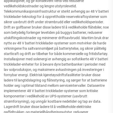
applikasjoner, og gir konsekvent verdi ved reduserte
vedlikeholdskostnader og lengre utstyrslevetid.
Telekommunikasjonsinfrastruktur er sterkt avhengig av 48 V batteri
tricklelader-teknologi for å opprettholde reservekraftsystemer som
sikrer uavbrutt drift under strømbrudd eller vedlikeholdsperioder.
Drift av golfbaner bruker disse ladere til å vedlikeholde flåtebiler, noe
som betydelig forlenger levetiden på buggys batterier, reduserer
utskiftingskostnader og minimerer driftsavbrudd. Maritim bruk drar
nytte av 48 V batteri tricklelader-systemer som motvirker de harde
virkningene fra saltvannsmiljøet på batteriytelse, og sikrer pålitelig
startkraft og drift av tilbehør for både kommersielle og fritidsfartøy.
Installasjoner med solenergi er avhengig av sofistikerte 48 V batteri
tricklelader-enheter for å bevare dyre batteribanker i perioder med
lav solproduksjon, og maksimere avkastningen på investeringer i
fornybar energi. Elektrisk kjøretøysdriftsfasiliteter bruker disse
ladere til langtidslagring og flåtestyring, og sørger for at batteriene
holder seg i optimal tilstand mellom serviceintervaller. Datasentre
implementerer 48 V batteri tricklelader-systemer som kritiske
komponenter i vedlikehold av UPS-systemer (uavbrutt
strømforsyning), og unngår kostbare nedetider og tap av data.
Lagerdrift bruker disse ladere til å vedlikeholde elektriske
gaffeltrukker- og materiellhåndteringsutstyr, reduserer