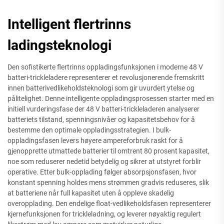
Intelligent flertrinns
ladingsteknologi
Den sofistikerte flertrinns oppladingsfunksjonen i moderne 48 V
batteri-trickleladere representerer et revolusjonerende fremskritt
innen batterivedlikeholdsteknologi som gir uvurdert ytelse og
pålitelighet. Denne intelligente oppladingsprosessen starter med en
initiell vurderingsfase der 48 V batteri-trickleladeren analyserer
batteriets tilstand, spenningsnivåer og kapasitetsbehov for å
bestemme den optimale oppladingsstrategien. I bulk-
oppladingsfasen levers høyere ampereforbruk raskt for å
gjenopprette utmattede batterier til omtrent 80 prosent kapasitet,
noe som reduserer nedetid betydelig og sikrer at utstyret forblir
operative. Etter bulk-opplading følger absorpsjonsfasen, hvor
konstant spenning holdes mens strømmen gradvis reduseres, slik
at batteriene når full kapasitet uten å oppleve skadelig
overopplading. Den endelige float-vedlikeholdsfasen representerer
kjernefunksjonen for trickleladning, og leverer nøyaktig regulert