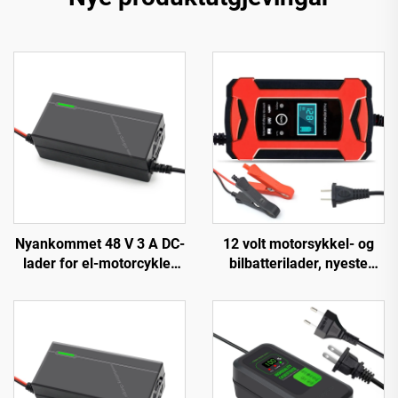
Nyankommet 48 V 3 A DC-
12 volt motorsykkel- og
lader for el-motorcykler
bilbatterilader, nyeste
150 W utgangseffekt EV-
populære produkter, 12V
sykkel 54,6 V 58,4 V
batterilader 6A automatisk
batteri for 48 V
smart dropshipping-
litiumbatteri
produkter