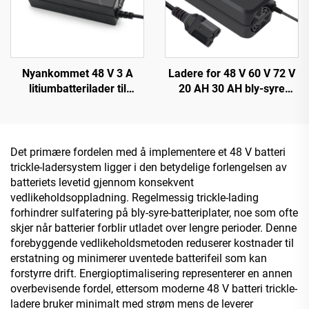
Nyankommet 48 V 3 A
Ladere for 48 V 60 V 72 V
litiumbatterilader til
20 AH 30 AH bly-syre
Forebike-lader med 48 V
batterier 120 W/180 W
54,6 V 58,8 V 54,75 V 58,4
utgangseffekt DC-port for
V utgang for EV-sykkel
elektriske sykler og
150 W DC
tohjulstrekk
Det primære fordelen med å implementere et 48 V batteri
trickle-ladersystem ligger i den betydelige forlengelsen av
batteriets levetid gjennom konsekvent
vedlikeholdsoppladning. Regelmessig trickle-lading
forhindrer sulfatering på bly-syre-batteriplater, noe som ofte
skjer når batterier forblir utladet over lengre perioder. Denne
forebyggende vedlikeholdsmetoden reduserer kostnader til
erstatning og minimerer uventede batterifeil som kan
forstyrre drift. Energioptimalisering representerer en annen
overbevisende fordel, ettersom moderne 48 V batteri trickle-
ladere bruker minimalt med strøm mens de leverer