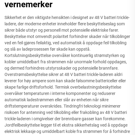
vernemerker
Sikkerhet er den viktigste hensikten i designet av 48 V batteri trickle-
ladere, der moderne enheter inneholder flere beskyttelseslag som
sikrer både utstyr og personell mot potensielle elektriske farer.
Beskyttelse mot omvendt polaritet forhindrer skader når tilkoblinger
ved en feil gjøres feilaktig, ved automatisk å oppdage feil tilkobling
og slå av ladeprosessen før skade kan oppstå.
Kortslutningsbeskyttelse overvåker kontinuerlig strømstyrken og
kobler umiddelbart fra strømmen når unormale forhold oppdages,
og dermed forhindres utstyrsskader og potensielle brannfare.
Overstrømsbeskyttelse sikrer at 48 V batteri trickle-laderen aldri
leverer for høy ampere som kan skade følsomme battericeller eller
skape farlige driftsforhold. Termisk overbelastningsbeskyttelse
overvåker temperaturen i interne komponenter og reduserer
automatisk ladestrømmen eller slår av enheten når sikre
driftstemperaturer overskrides. Tindringfri teknologi minimerer
risikoen for antenning ved tilkobling eller frakobling av 48 V batteri
trickle-laderen i omgivelser der brennbare gasser kan forekomme.
Jordfeilbeskyttelse legger til et ekstra sikkerhetslag ved å oppdage
elektrisk lekkasje og umiddelbart koble fra strømmen for å forhindre