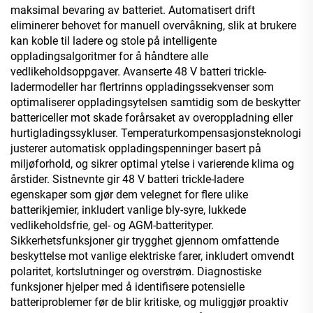
maksimal bevaring av batteriet. Automatisert drift
eliminerer behovet for manuell overvåkning, slik at brukere
kan koble til ladere og stole på intelligente
oppladingsalgoritmer for å håndtere alle
vedlikeholdsoppgaver. Avanserte 48 V batteri trickle-
ladermodeller har flertrinns oppladingssekvenser som
optimaliserer oppladingsytelsen samtidig som de beskytter
battericeller mot skade forårsaket av overoppladning eller
hurtigladingssykluser. Temperaturkompensasjonsteknologi
justerer automatisk oppladingspenninger basert på
miljøforhold, og sikrer optimal ytelse i varierende klima og
årstider. Sistnevnte gir 48 V batteri trickle-ladere
egenskaper som gjør dem velegnet for flere ulike
batterikjemier, inkludert vanlige bly-syre, lukkede
vedlikeholdsfrie, gel- og AGM-batterityper.
Sikkerhetsfunksjoner gir trygghet gjennom omfattende
beskyttelse mot vanlige elektriske farer, inkludert omvendt
polaritet, kortslutninger og overstrøm. Diagnostiske
funksjoner hjelper med å identifisere potensielle
batteriproblemer før de blir kritiske, og muliggjør proaktiv