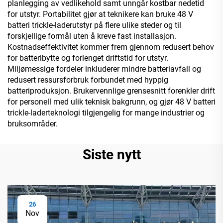
planlegging av vedlikehold samt unngår kostbar nedetid
for utstyr. Portabilitet gjør at teknikere kan bruke 48 V
batteri trickle-laderutstyr på flere ulike steder og til
forskjellige formål uten å kreve fast installasjon.
Kostnadseffektivitet kommer frem gjennom redusert behov
for batteribytte og forlenget driftstid for utstyr.
Miljømessige fordeler inkluderer mindre batteriavfall og
redusert ressursforbruk forbundet med hyppig
batteriproduksjon. Brukervennlige grensesnitt forenkler drift
for personell med ulik teknisk bakgrunn, og gjør 48 V batteri
trickle-laderteknologi tilgjengelig for mange industrier og
bruksområder.
Siste nytt
26
Nov