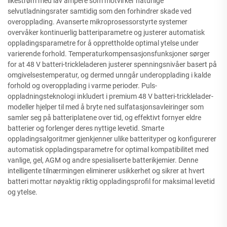
likestrøm med lav ampere som motvirker naturlige
selvutladningsrater samtidig som den forhindrer skade ved
overopplading. Avanserte mikroprosessorstyrte systemer
overvåker kontinuerlig batteriparametre og justerer automatisk
oppladingsparametre for å opprettholde optimal ytelse under
varierende forhold. Temperaturkompensasjonsfunksjoner sørger
for at 48 V batteri-trickleladeren justerer spenningsnivåer basert på
omgivelsestemperatur, og dermed unngår underopplading i kalde
forhold og overopplading i varme perioder. Puls-
oppladningsteknologi inkludert i premium 48 V batteri-tricklelader-
modeller hjelper til med å bryte ned sulfatasjonsavleiringer som
samler seg på batteriplatene over tid, og effektivt fornyer eldre
batterier og forlenger deres nyttige levetid. Smarte
oppladingsalgoritmer gjenkjenner ulike batterityper og konfigurerer
automatisk oppladingsparametre for optimal kompatibilitet med
vanlige, gel, AGM og andre spesialiserte batterikjemier. Denne
intelligente tilnærmingen eliminerer usikkerhet og sikrer at hvert
batteri mottar nøyaktig riktig oppladingsprofil for maksimal levetid
og ytelse.