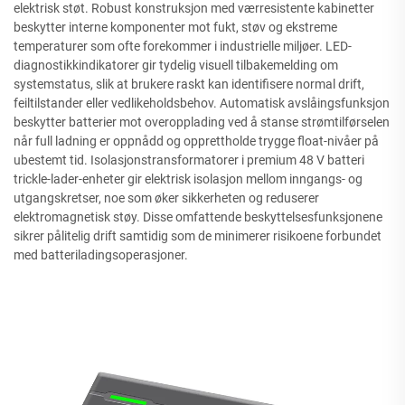
elektrisk støt. Robust konstruksjon med værresistente kabinetter
beskytter interne komponenter mot fukt, støv og ekstreme
temperaturer som ofte forekommer i industrielle miljøer. LED-
diagnostikkindikatorer gir tydelig visuell tilbakemelding om
systemstatus, slik at brukere raskt kan identifisere normal drift,
feiltilstander eller vedlikeholdsbehov. Automatisk avslåingsfunksjon
beskytter batterier mot overopplading ved å stanse strømtilførselen
når full ladning er oppnådd og opprettholde trygge float-nivåer på
ubestemt tid. Isolasjonstransformatorer i premium 48 V batteri
trickle-lader-enheter gir elektrisk isolasjon mellom inngangs- og
utgangskretser, noe som øker sikkerheten og reduserer
elektromagnetisk støy. Disse omfattende beskyttelsesfunksjonene
sikrer pålitelig drift samtidig som de minimerer risikoene forbundet
med batteriladingsoperasjoner.