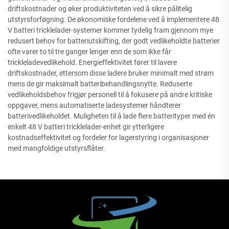
driftskostnader og øker produktiviteten ved å sikre pålitelig
utstyrsforføgning. De økonomiske fordelene ved å implementere 48
V batteri tricklelader-systemer kommer tydelig fram gjennom mye
redusert behov for batteriutskifting, der godt vedlikeholdte batterier
ofte varer to til tre ganger lenger enn de som ikke får
trickleladevedlikehold. Energieffektivitet fører til lavere
driftskostnader, ettersom disse ladere bruker minimalt med strøm
mens de gir maksimalt batteribehandlingsnytte. Reduserte
vedlikeholdsbehov frigjør personell til å fokusere på andre kritiske
oppgaver, mens automatiserte ladesystemer håndterer
batterivedlikeholdet. Muligheten til å lade flere batterityper med én
enkelt 48 V batteri tricklelader-enhet gir ytterligere
kostnadseffektivitet og fordeler for lagerstyring i organisasjoner
med mangfoldige utstyrsflåter.