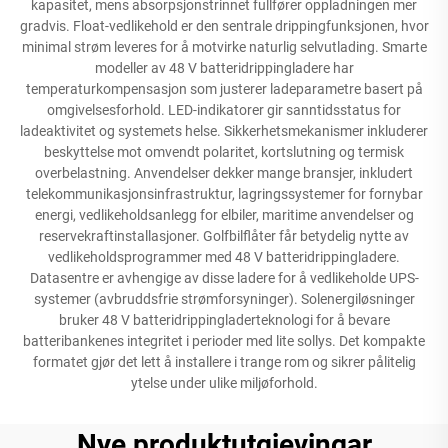
kapasitet, mens absorpsjonstrinnet fullfører oppladningen mer
gradvis. Float-vedlikehold er den sentrale drippingfunksjonen, hvor
minimal strøm leveres for å motvirke naturlig selvutlading. Smarte
modeller av 48 V batteridrippingladere har
temperaturkompensasjon som justerer ladeparametre basert på
omgivelsesforhold. LED-indikatorer gir sanntidsstatus for
ladeaktivitet og systemets helse. Sikkerhetsmekanismer inkluderer
beskyttelse mot omvendt polaritet, kortslutning og termisk
overbelastning. Anvendelser dekker mange bransjer, inkludert
telekommunikasjonsinfrastruktur, lagringssystemer for fornybar
energi, vedlikeholdsanlegg for elbiler, maritime anvendelser og
reservekraftinstallasjoner. Golfbilflåter får betydelig nytte av
vedlikeholdsprogrammer med 48 V batteridrippingladere.
Datasentre er avhengige av disse ladere for å vedlikeholde UPS-
systemer (avbruddsfrie strømforsyninger). Solenergiløsninger
bruker 48 V batteridrippingladerteknologi for å bevare
batteribankenes integritet i perioder med lite sollys. Det kompakte
formatet gjør det lett å installere i trange rom og sikrer pålitelig
ytelse under ulike miljøforhold.
Nye produktutgjevingar