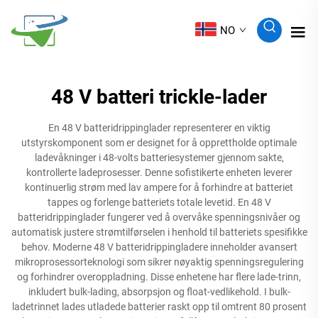
NO
48 V batteri trickle-lader
En 48 V batteridrippinglader representerer en viktig
utstyrskomponent som er designet for å opprettholde optimale
ladevåkninger i 48-volts batteriesystemer gjennom sakte,
kontrollerte ladeprosesser. Denne sofistikerte enheten leverer
kontinuerlig strøm med lav ampere for å forhindre at batteriet
tappes og forlenge batteriets totale levetid. En 48 V
batteridrippinglader fungerer ved å overvåke spenningsnivåer og
automatisk justere strømtilførselen i henhold til batteriets spesifikke
behov. Moderne 48 V batteridrippingladere inneholder avansert
mikroprosessorteknologi som sikrer nøyaktig spenningsregulering
og forhindrer overoppladning. Disse enhetene har flere lade-trinn,
inkludert bulk-lading, absorpsjon og float-vedlikehold. I bulk-
ladetrinnet lades utladede batterier raskt opp til omtrent 80 prosent