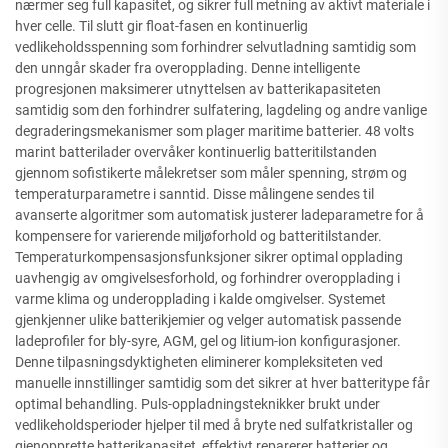
nærmer seg full kapasitet, og sikrer full metning av aktivt materiale i
hver celle. Til slutt gir float-fasen en kontinuerlig
vedlikeholdsspenning som forhindrer selvutladning samtidig som
den unngår skader fra overopplading. Denne intelligente
progresjonen maksimerer utnyttelsen av batterikapasiteten
samtidig som den forhindrer sulfatering, lagdeling og andre vanlige
degraderingsmekanismer som plager maritime batterier. 48 volts
marint batterilader overvåker kontinuerlig batteritilstanden
gjennom sofistikerte målekretser som måler spenning, strøm og
temperaturparametre i sanntid. Disse målingene sendes til
avanserte algoritmer som automatisk justerer ladeparametre for å
kompensere for varierende miljøforhold og batteritilstander.
Temperaturkompensasjonsfunksjoner sikrer optimal opplading
uavhengig av omgivelsesforhold, og forhindrer overopplading i
varme klima og underopplading i kalde omgivelser. Systemet
gjenkjenner ulike batterikjemier og velger automatisk passende
ladeprofiler for bly-syre, AGM, gel og litium-ion konfigurasjoner.
Denne tilpasningsdyktigheten eliminerer kompleksiteten ved
manuelle innstillinger samtidig som det sikrer at hver batteritype får
optimal behandling. Puls-oppladningsteknikker brukt under
vedlikeholdsperioder hjelper til med å bryte ned sulfatkristaller og
gjenopprette batterikapasitet, effektivt reparerer batterier og