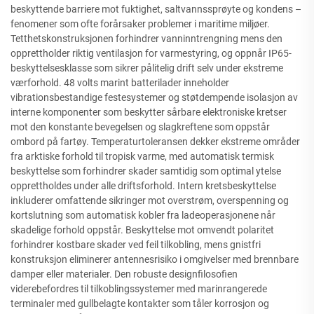
beskyttende barriere mot fuktighet, saltvannssprøyte og kondens –
fenomener som ofte forårsaker problemer i maritime miljøer.
Tetthetskonstruksjonen forhindrer vanninntrengning mens den
opprettholder riktig ventilasjon for varmestyring, og oppnår IP65-
beskyttelsesklasse som sikrer pålitelig drift selv under ekstreme
værforhold. 48 volts marint batterilader inneholder
vibrationsbestandige festesystemer og støtdempende isolasjon av
interne komponenter som beskytter sårbare elektroniske kretser
mot den konstante bevegelsen og slagkreftene som oppstår
ombord på fartøy. Temperaturtoleransen dekker ekstreme områder
fra arktiske forhold til tropisk varme, med automatisk termisk
beskyttelse som forhindrer skader samtidig som optimal ytelse
opprettholdes under alle driftsforhold. Intern kretsbeskyttelse
inkluderer omfattende sikringer mot overstrøm, overspenning og
kortslutning som automatisk kobler fra ladeoperasjonene når
skadelige forhold oppstår. Beskyttelse mot omvendt polaritet
forhindrer kostbare skader ved feil tilkobling, mens gnistfri
konstruksjon eliminerer antennesrisiko i omgivelser med brennbare
damper eller materialer. Den robuste designfilosofien
viderebefordres til tilkoblingssystemer med marinrangerede
terminaler med gullbelagte kontakter som tåler korrosjon og