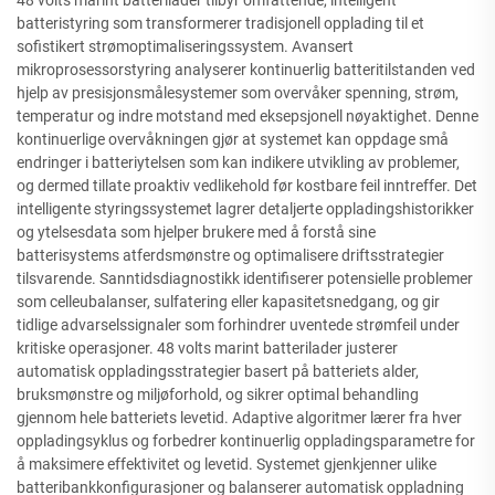
48 volts marint batterilader tilbyr omfattende, intelligent
batteristyring som transformerer tradisjonell opplading til et
sofistikert strømoptimaliseringssystem. Avansert
mikroprosessorstyring analyserer kontinuerlig batteritilstanden ved
hjelp av presisjonsmålesystemer som overvåker spenning, strøm,
temperatur og indre motstand med eksepsjonell nøyaktighet. Denne
kontinuerlige overvåkningen gjør at systemet kan oppdage små
endringer i batteriytelsen som kan indikere utvikling av problemer,
og dermed tillate proaktiv vedlikehold før kostbare feil inntreffer. Det
intelligente styringssystemet lagrer detaljerte oppladingshistorikker
og ytelsesdata som hjelper brukere med å forstå sine
batterisystems atferdsmønstre og optimalisere driftsstrategier
tilsvarende. Sanntidsdiagnostikk identifiserer potensielle problemer
som celleubalanser, sulfatering eller kapasitetsnedgang, og gir
tidlige advarselssignaler som forhindrer uventede strømfeil under
kritiske operasjoner. 48 volts marint batterilader justerer
automatisk oppladingsstrategier basert på batteriets alder,
bruksmønstre og miljøforhold, og sikrer optimal behandling
gjennom hele batteriets levetid. Adaptive algoritmer lærer fra hver
oppladingsyklus og forbedrer kontinuerlig oppladingsparametre for
å maksimere effektivitet og levetid. Systemet gjenkjenner ulike
batteribankkonfigurasjoner og balanserer automatisk oppladning