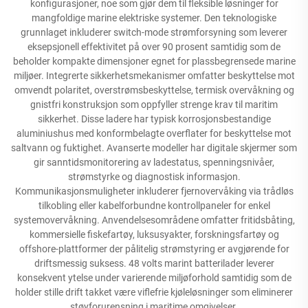
konfigurasjoner, noe som gjør dem til fleksible løsninger for
mangfoldige marine elektriske systemer. Den teknologiske
grunnlaget inkluderer switch-mode strømforsyning som leverer
eksepsjonell effektivitet på over 90 prosent samtidig som de
beholder kompakte dimensjoner egnet for plassbegrensede marine
miljøer. Integrerte sikkerhetsmekanismer omfatter beskyttelse mot
omvendt polaritet, overstrømsbeskyttelse, termisk overvåkning og
gnistfri konstruksjon som oppfyller strenge krav til maritim
sikkerhet. Disse ladere har typisk korrosjonsbestandige
aluminiushus med konformbelagte overflater for beskyttelse mot
saltvann og fuktighet. Avanserte modeller har digitale skjermer som
gir sanntidsmonitorering av ladestatus, spenningsnivåer,
strømstyrke og diagnostisk informasjon.
Kommunikasjonsmuligheter inkluderer fjernovervåking via trådløs
tilkobling eller kabelforbundne kontrollpaneler for enkel
systemovervåkning. Anvendelsesområdene omfatter fritidsbåting,
kommersielle fiskefartøy, luksusyakter, forskningsfartøy og
offshore-plattformer der pålitelig strømstyring er avgjørende for
driftsmessig suksess. 48 volts marint batterilader leverer
konsekvent ytelse under varierende miljøforhold samtidig som de
holder stille drift takket være viflefrie kjøleløsninger som eliminerer
støyforurensning i maritime omgivelser.