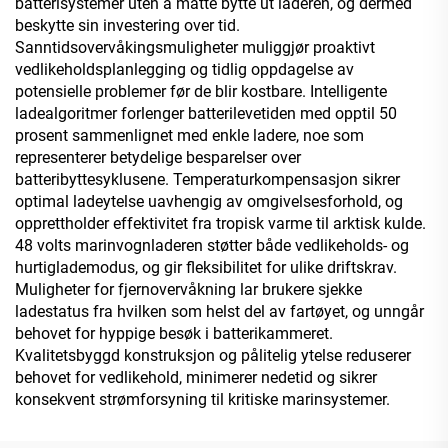
batterisystemer uten å måtte bytte ut laderen, og dermed
beskytte sin investering over tid.
Sanntidsovervåkingsmuligheter muliggjør proaktivt
vedlikeholdsplanlegging og tidlig oppdagelse av
potensielle problemer før de blir kostbare. Intelligente
ladealgoritmer forlenger batterilevetiden med opptil 50
prosent sammenlignet med enkle ladere, noe som
representerer betydelige besparelser over
batteribyttesyklusene. Temperaturkompensasjon sikrer
optimal ladeytelse uavhengig av omgivelsesforhold, og
opprettholder effektivitet fra tropisk varme til arktisk kulde.
48 volts marinvognladeren støtter både vedlikeholds- og
hurtiglademodus, og gir fleksibilitet for ulike driftskrav.
Muligheter for fjernovervåkning lar brukere sjekke
ladestatus fra hvilken som helst del av fartøyet, og unngår
behovet for hyppige besøk i batterikammeret.
Kvalitetsbyggd konstruksjon og pålitelig ytelse reduserer
behovet for vedlikehold, minimerer nedetid og sikrer
konsekvent strømforsyning til kritiske marinsystemer.