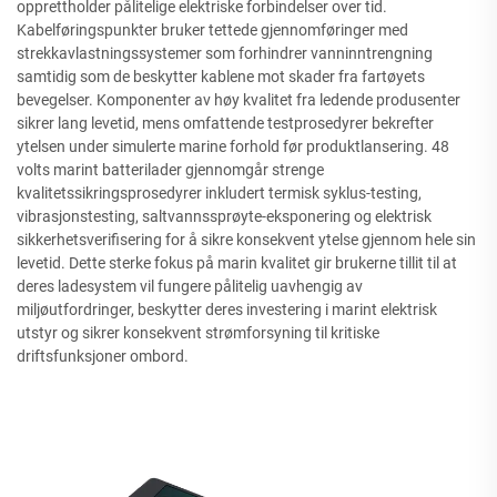
opprettholder pålitelige elektriske forbindelser over tid.
Kabelføringspunkter bruker tettede gjennomføringer med
strekkavlastningssystemer som forhindrer vanninntrengning
samtidig som de beskytter kablene mot skader fra fartøyets
bevegelser. Komponenter av høy kvalitet fra ledende produsenter
sikrer lang levetid, mens omfattende testprosedyrer bekrefter
ytelsen under simulerte marine forhold før produktlansering. 48
volts marint batterilader gjennomgår strenge
kvalitetssikringsprosedyrer inkludert termisk syklus-testing,
vibrasjonstesting, saltvannssprøyte-eksponering og elektrisk
sikkerhetsverifisering for å sikre konsekvent ytelse gjennom hele sin
levetid. Dette sterke fokus på marin kvalitet gir brukerne tillit til at
deres ladesystem vil fungere pålitelig uavhengig av
miljøutfordringer, beskytter deres investering i marint elektrisk
utstyr og sikrer konsekvent strømforsyning til kritiske
driftsfunksjoner ombord.