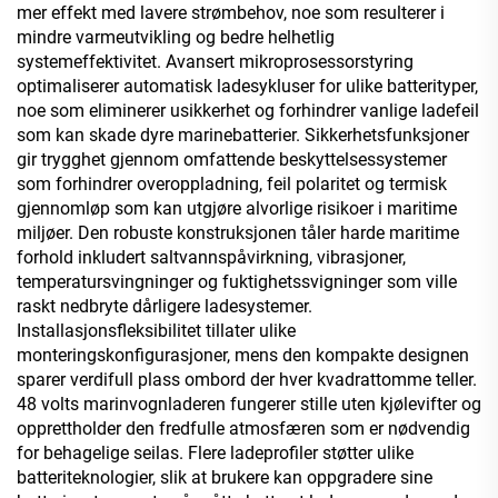
mer effekt med lavere strømbehov, noe som resulterer i
mindre varmeutvikling og bedre helhetlig
systemeffektivitet. Avansert mikroprosessorstyring
optimaliserer automatisk ladesykluser for ulike batterityper,
noe som eliminerer usikkerhet og forhindrer vanlige ladefeil
som kan skade dyre marinebatterier. Sikkerhetsfunksjoner
gir trygghet gjennom omfattende beskyttelsessystemer
som forhindrer overoppladning, feil polaritet og termisk
gjennomløp som kan utgjøre alvorlige risikoer i maritime
miljøer. Den robuste konstruksjonen tåler harde maritime
forhold inkludert saltvannspåvirkning, vibrasjoner,
temperatursvingninger og fuktighetssvigninger som ville
raskt nedbryte dårligere ladesystemer.
Installasjonsfleksibilitet tillater ulike
monteringskonfigurasjoner, mens den kompakte designen
sparer verdifull plass ombord der hver kvadrattomme teller.
48 volts marinvognladeren fungerer stille uten kjølevifter og
opprettholder den fredfulle atmosfæren som er nødvendig
for behagelige seilas. Flere ladeprofiler støtter ulike
batteriteknologier, slik at brukere kan oppgradere sine