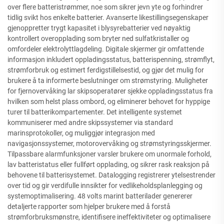
over flere batteristrømmer, noe som sikrer jevn yte og forhindrer
tidlig svikt hos enkelte batterier. Avanserte likestillingsegenskaper
gjenoppretter trygt kapasitet i blysyrebatterier ved nøyaktig
kontrollert overopplading som bryter ned sulfatkristaller og
omfordeler elektrolyttlagdeling. Digitale skjermer gir omfattende
informasjon inkludert oppladingsstatus, batterispenning, strømflyt,
strømforbruk og estimert ferdigstillelsestid, og gjør det mulig for
brukere å ta informerte beslutninger om strømstyring. Muligheter
for fjernovervåking lar skipsoperatører sjekke oppladingsstatus fra
hvilken som helst plass ombord, og eliminerer behovet for hyppige
turer til batterikompartementer. Det intelligente systemet
kommuniserer med andre skipssystemer via standard
marinsprotokoller, og muliggjør integrasjon med
navigasjonssystemer, motorovervåking og strømstyringsskjermer.
Tilpassbare alarmfunksjoner varsler brukere om unormale forhold,
lav batteristatus eller fullført opplading, og sikrer rask reaksjon på
behovene til batterisystemet. Datalogging registrerer ytelsestrender
over tid og gir verdifulle innsikter for vedlikeholdsplanlegging og
systemoptimalisering. 48 volts marint batterilader genererer
detaljerte rapporter som hjelper brukere med å forstå
strømforbruksmønstre, identifisere ineffektiviteter og optimalisere