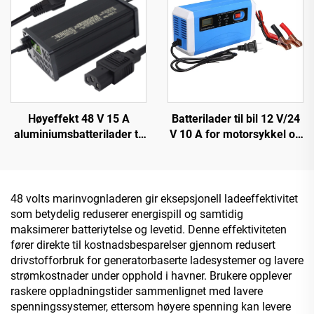
Høyeffekt 48 V 15 A
Batterilader til bil 12 V/24
aluminiumsbatterilader til
V 10 A for motorsykkel og
elektrisk bil, ny intelligent
bil OTP/OVP beskyttet bly-
innstillelig lader for
syre batteri SCP-funksjon
litiumbatteri med 220 V inn
elektrisk brannsikker
design
48 volts marinvognladeren gir eksepsjonell ladeeffektivitet
som betydelig reduserer energispill og samtidig
maksimerer batteriytelse og levetid. Denne effektiviteten
fører direkte til kostnadsbesparelser gjennom redusert
drivstofforbruk for generatorbaserte ladesystemer og lavere
strømkostnader under opphold i havner. Brukere opplever
raskere oppladningstider sammenlignet med lavere
spenningssystemer, ettersom høyere spenning kan levere