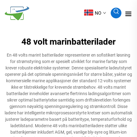
NO
48 volt marinbatterilader
En 48 volts marint batterilader representerer en sofistikert løsning
for strømstyring som er spesielt utviklet for marine fartøy som
krever robuste elektriske systemer. Denne spesialiserte ladeutstyret
opererer på det optimale spenningsnivået for større båter, yakter og
kommersielle marine applikasjoner der standard 12-volts systemer
ikke er tilstrekkelige for krevende strømbehov. 48 volts marint
batterilader inneholder avanserte flertrinns ladingsalgoritmer som
sikrer optimal batteriytelse samtidig som driftslevetiden forlenges
gjennom nøyaktig spenningsregulering og strømkontroll. Disse
ladere har intelligente mikroprosessorstyrte kretser som automatisk
justerer ladeparametre basert på batteritype, temperaturforhold og
ladetilstand. Moderne 48 volts marinbatteriladere støtter ulike
batterikjemier inkludert AGM, gel, vanlige bly-syre og litium-ion