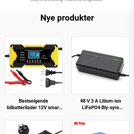
Nye produkter
Bestselgende
48 V 3 A Litium-ion
bilbatterilader 12V smart
LiFePO4 Bly-syre
bly-syre
batterilader Automatisk 3
reparasjonsbatterilader,
A 54,6 V 58,8 V med 150 W
intelligent pulsreparasjon
DC-utgangsport Lifepo4-
12V batterilader
batterilader