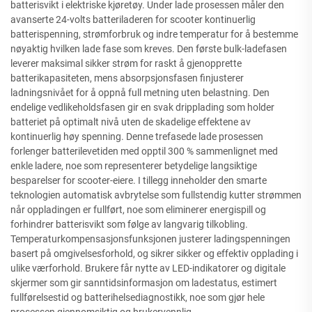
batterisvikt i elektriske kjøretøy. Under lade prosessen måler den
avanserte 24-volts batteriladeren for scooter kontinuerlig
batterispenning, strømforbruk og indre temperatur for å bestemme
nøyaktig hvilken lade fase som kreves. Den første bulk-ladefasen
leverer maksimal sikker strøm for raskt å gjenopprette
batterikapasiteten, mens absorpsjonsfasen finjusterer
ladningsnivået for å oppnå full metning uten belastning. Den
endelige vedlikeholdsfasen gir en svak dripplading som holder
batteriet på optimalt nivå uten de skadelige effektene av
kontinuerlig høy spenning. Denne trefasede lade prosessen
forlenger batterilevetiden med opptil 300 % sammenlignet med
enkle ladere, noe som representerer betydelige langsiktige
besparelser for scooter-eiere. I tillegg inneholder den smarte
teknologien automatisk avbrytelse som fullstendig kutter strømmen
når oppladingen er fullført, noe som eliminerer energispill og
forhindrer batterisvikt som følge av langvarig tilkobling.
Temperaturkompensasjonsfunksjonen justerer ladingspenningen
basert på omgivelsesforhold, og sikrer sikker og effektiv opplading i
ulike værforhold. Brukere får nytte av LED-indikatorer og digitale
skjermer som gir sanntidsinformasjon om ladestatus, estimert
fullførelsestid og batterihelsediagnostikk, noe som gjør hele