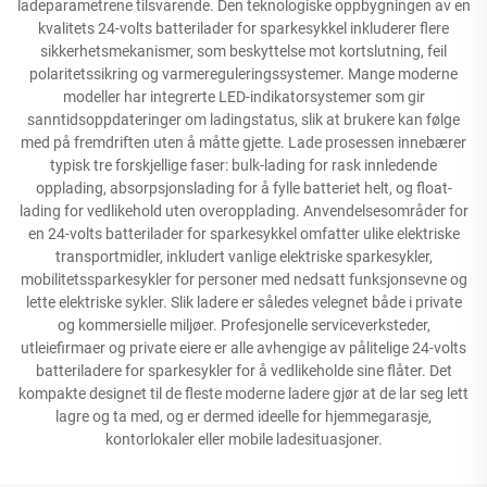
ladeparametrene tilsvarende. Den teknologiske oppbygningen av en
kvalitets 24-volts batterilader for sparkesykkel inkluderer flere
sikkerhetsmekanismer, som beskyttelse mot kortslutning, feil
polaritetssikring og varmereguleringssystemer. Mange moderne
modeller har integrerte LED-indikatorsystemer som gir
sanntidsoppdateringer om ladingstatus, slik at brukere kan følge
med på fremdriften uten å måtte gjette. Lade prosessen innebærer
typisk tre forskjellige faser: bulk-lading for rask innledende
opplading, absorpsjonslading for å fylle batteriet helt, og float-
lading for vedlikehold uten overopplading. Anvendelsesområder for
en 24-volts batterilader for sparkesykkel omfatter ulike elektriske
transportmidler, inkludert vanlige elektriske sparkesykler,
mobilitetssparkesykler for personer med nedsatt funksjonsevne og
lette elektriske sykler. Slik ladere er således velegnet både i private
og kommersielle miljøer. Profesjonelle serviceverksteder,
utleiefirmaer og private eiere er alle avhengige av pålitelige 24-volts
batteriladere for sparkesykler for å vedlikeholde sine flåter. Det
kompakte designet til de fleste moderne ladere gjør at de lar seg lett
lagre og ta med, og er dermed ideelle for hjemmegarasje,
kontorlokaler eller mobile ladesituasjoner.