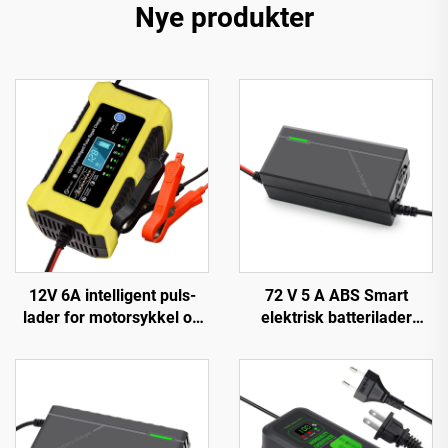
Nye produkter
12V 6A intelligent puls-
72 V 5 A ABS Smart
lader for motorsykkel og
elektrisk batterilader
scooter, PC-materiale,
Litium 20S23S for Lifepo4
LED-skjerm, EU/US/UK
El-sykkel-lader 84 V 87,6 V
tilpassbar utgang, Lifepo4
88,2 V 72 V
bilreparasjon