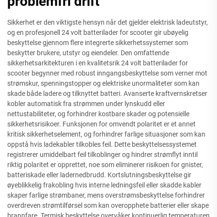
problemfri drift
Sikkerhet er den viktigste hensyn når det gjelder elektrisk ladeutstyr,
og en profesjonell 24 volt batterilader for scooter gir ubøyelig
beskyttelse gjennom flere integrerte sikkerhetssystemer som
beskytter brukere, utstyr og eiendeler. Den omfattende
sikkerhetsarkitekturen i en kvalitetsrik 24 volt batterilader for
scooter begynner med robust inngangsbeskyttelse som verner mot
strømskur, spenningstopper og elektriske unormaliteter som kan
skade både ladere og tilknyttet batteri. Avanserte kraftvernskretser
kobler automatisk fra strømmen under lynskudd eller
nettustabiliteter, og forhindrer kostbare skader og potensielle
sikkerhetsrisikoer. Funksjonen for omvendt polaritet er et annet
kritisk sikkerhetselement, og forhindrer farlige situasjoner som kan
oppstå hvis ladekabler tilkobles feil. Dette beskyttelsessystemet
registrerer umiddelbart feil tilkoblinger og hindrer strømflyt inntil
riktig polaritet er opprettet, noe som eliminerer risikoen for gnister,
batteriskade eller ladernedbrudd. Kortslutningsbeskyttelse gir
øyeblikkelig frakobling hvis interne ledningsfeil eller skadde kabler
skaper farlige strømbaner, mens overstrømsbeskyttelse forhindrer
overdreven strømtilførsel som kan overopphete batterier eller skape
brannfare. Termisk beskyttelse overvåker kontinuerlig temperaturen