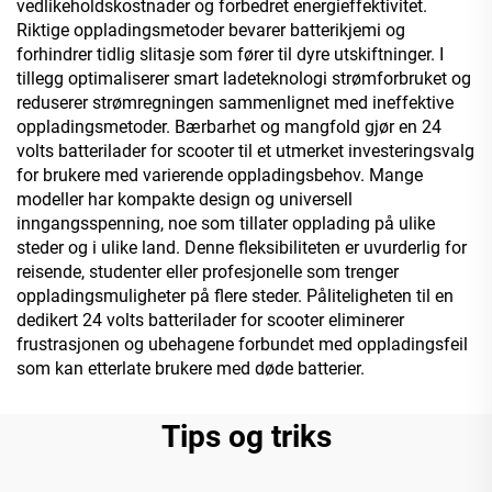
vedlikeholdskostnader og forbedret energieffektivitet.
Riktige oppladingsmetoder bevarer batterikjemi og
forhindrer tidlig slitasje som fører til dyre utskiftninger. I
tillegg optimaliserer smart ladeteknologi strømforbruket og
reduserer strømregningen sammenlignet med ineffektive
oppladingsmetoder. Bærbarhet og mangfold gjør en 24
volts batterilader for scooter til et utmerket investeringsvalg
for brukere med varierende oppladingsbehov. Mange
modeller har kompakte design og universell
inngangsspenning, noe som tillater opplading på ulike
steder og i ulike land. Denne fleksibiliteten er uvurderlig for
reisende, studenter eller profesjonelle som trenger
oppladingsmuligheter på flere steder. Påliteligheten til en
dedikert 24 volts batterilader for scooter eliminerer
frustrasjonen og ubehagene forbundet med oppladingsfeil
som kan etterlate brukere med døde batterier.
Tips og triks