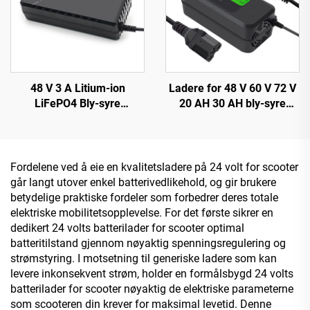
48 V 3 A Litium-ion
Ladere for 48 V 60 V 72 V
LiFePO4 Bly-syre
20 AH 30 AH bly-syre
batterilader Automatisk 3
batterier 120 W/180 W
A 54,6 V 58,8 V med 150 W
utgangseffekt DC-port for
DC-utgangsport Lifepo4-
elektriske sykler og
batterilader
tohjulstrekk
Fordelene ved å eie en kvalitetsladere på 24 volt for scooter
går langt utover enkel batterivedlikehold, og gir brukere
betydelige praktiske fordeler som forbedrer deres totale
elektriske mobilitetsopplevelse. For det første sikrer en
dedikert 24 volts batterilader for scooter optimal
batteritilstand gjennom nøyaktig spenningsregulering og
strømstyring. I motsetning til generiske ladere som kan
levere inkonsekvent strøm, holder en formålsbygd 24 volts
batterilader for scooter nøyaktig de elektriske parameterne
som scooteren din krever for maksimal levetid. Denne