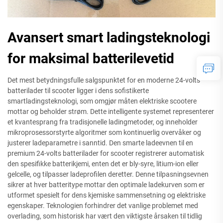
Avansert smart ladingsteknologi
for maksimal batterilevetid
Det mest betydningsfulle salgspunktet for en moderne 24-volts
batterilader til scooter ligger i dens sofistikerte
smartladingsteknologi, som omgjør måten elektriske scootere
mottar og beholder strøm. Dette intelligente systemet representerer
et kvantesprang fra tradisjonelle ladingmetoder, og inneholder
mikroprosessorstyrte algoritmer som kontinuerlig overvåker og
justerer ladeparametre i sanntid. Den smarte ladeevnen til en
premium 24-volts batterilader for scooter registrerer automatisk
den spesifikke batterikjemi, enten det er bly-syre, litium-ion eller
gelcelle, og tilpasser ladeprofilen deretter. Denne tilpasningsevnen
sikrer at hver batteritype mottar den optimale ladekurven som er
utformet spesielt for dens kjemiske sammensetning og elektriske
egenskaper. Teknologien forhindrer det vanlige problemet med
overlading, som historisk har vært den viktigste årsaken til tidlig