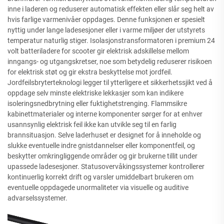
inne i laderen og reduserer automatisk effekten eller slår seg helt av
hvis farlige varmenivåer oppdages. Denne funksjonen er spesielt
nyttig under lange ladesesjoner eller i varme miljøer der utstyrets
temperatur naturlig stiger. Isolasjonstransformatoren i premium 24
volt batteriladere for scooter gir elektrisk adskillelse mellom
inngangs- og utgangskretser, noe som betydelig reduserer risikoen
for elektrisk støt og gir ekstra beskyttelse mot jordfeil.
Jordfeilsbryterteknologi legger til ytterligere et sikkerhetssjikt ved å
oppdage selv minste elektriske lekkasjer som kan indikere
isoleringsnedbrytning eller fuktighetstrenging. Flammsikre
kabinettmaterialer og interne komponenter sørger for at enhver
usannsynlig elektrisk feil ikke kan utvikle seg til en farlig
brannsituasjon. Selve laderhuset er designet for å inneholde og
slukke eventuelle indre gnistdannelser eller komponentfeil, og
beskytter omkringliggende områder og gir brukerne tillit under
upassede ladesesjoner. Statusovervåkingssystemer kontrollerer
kontinuerlig korrekt drift og varsler umiddelbart brukeren om
eventuelle oppdagede unormaliteter via visuelle og auditive
advarselssystemer.