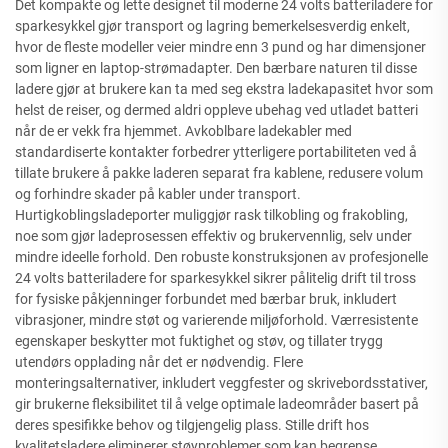
Det kompakte og lette designet til moderne 24 volts batteriladere for
sparkesykkel gjør transport og lagring bemerkelsesverdig enkelt,
hvor de fleste modeller veier mindre enn 3 pund og har dimensjoner
som ligner en laptop-strømadapter. Den bærbare naturen til disse
ladere gjør at brukere kan ta med seg ekstra ladekapasitet hvor som
helst de reiser, og dermed aldri oppleve ubehag ved utladet batteri
når de er vekk fra hjemmet. Avkoblbare ladekabler med
standardiserte kontakter forbedrer ytterligere portabiliteten ved å
tillate brukere å pakke laderen separat fra kablene, redusere volum
og forhindre skader på kabler under transport.
Hurtigkoblingsladeporter muliggjør rask tilkobling og frakobling,
noe som gjør ladeprosessen effektiv og brukervennlig, selv under
mindre ideelle forhold. Den robuste konstruksjonen av profesjonelle
24 volts batteriladere for sparkesykkel sikrer pålitelig drift til tross
for fysiske påkjenninger forbundet med bærbar bruk, inkludert
vibrasjoner, mindre støt og varierende miljøforhold. Værresistente
egenskaper beskytter mot fuktighet og støv, og tillater trygg
utendørs opplading når det er nødvendig. Flere
monteringsalternativer, inkludert veggfester og skrivebordsstativer,
gir brukerne fleksibilitet til å velge optimale ladeområder basert på
deres spesifikke behov og tilgjengelig plass. Stille drift hos
kvalitetsladere eliminerer støyproblemer som kan begrense