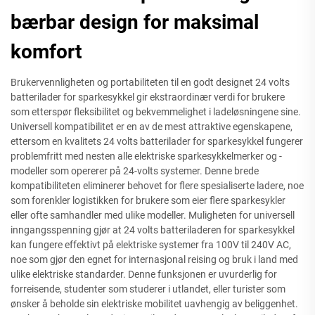
bærbar design for maksimal
komfort
Brukervennligheten og portabiliteten til en godt designet 24 volts
batterilader for sparkesykkel gir ekstraordinær verdi for brukere
som etterspør fleksibilitet og bekvemmelighet i ladeløsningene sine.
Universell kompatibilitet er en av de mest attraktive egenskapene,
ettersom en kvalitets 24 volts batterilader for sparkesykkel fungerer
problemfritt med nesten alle elektriske sparkesykkelmerker og -
modeller som opererer på 24-volts systemer. Denne brede
kompatibiliteten eliminerer behovet for flere spesialiserte ladere, noe
som forenkler logistikken for brukere som eier flere sparkesykler
eller ofte samhandler med ulike modeller. Muligheten for universell
inngangsspenning gjør at 24 volts batteriladeren for sparkesykkel
kan fungere effektivt på elektriske systemer fra 100V til 240V AC,
noe som gjør den egnet for internasjonal reising og bruk i land med
ulike elektriske standarder. Denne funksjonen er uvurderlig for
forreisende, studenter som studerer i utlandet, eller turister som
ønsker å beholde sin elektriske mobilitet uavhengig av beliggenhet.