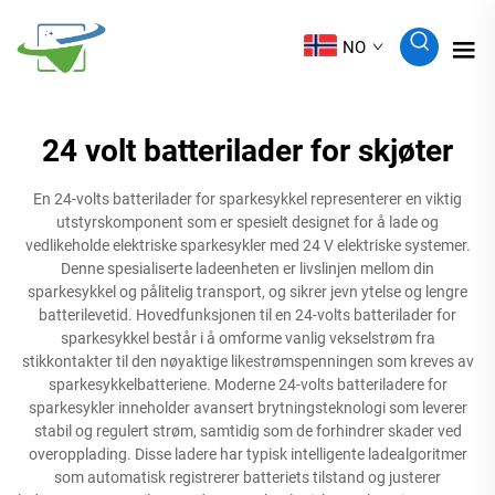
NO
24 volt batterilader for skjøter
En 24-volts batterilader for sparkesykkel representerer en viktig
utstyrskomponent som er spesielt designet for å lade og
vedlikeholde elektriske sparkesykler med 24 V elektriske systemer.
Denne spesialiserte ladeenheten er livslinjen mellom din
sparkesykkel og pålitelig transport, og sikrer jevn ytelse og lengre
batterilevetid. Hovedfunksjonen til en 24-volts batterilader for
sparkesykkel består i å omforme vanlig vekselstrøm fra
stikkontakter til den nøyaktige likestrømspenningen som kreves av
sparkesykkelbatteriene. Moderne 24-volts batteriladere for
sparkesykler inneholder avansert brytningsteknologi som leverer
stabil og regulert strøm, samtidig som de forhindrer skader ved
overopplading. Disse ladere har typisk intelligente ladealgoritmer
som automatisk registrerer batteriets tilstand og justerer