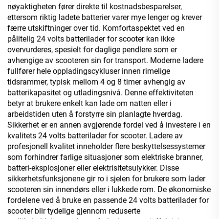
nøyaktigheten fører direkte til kostnadsbesparelser,
ettersom riktig ladete batterier varer mye lenger og krever
færre utskiftninger over tid. Komfortaspektet ved en
pålitelig 24 volts batterilader for scooter kan ikke
overvurderes, spesielt for daglige pendlere som er
avhengige av scooteren sin for transport. Moderne ladere
fullfører hele oppladingscykluser innen rimelige
tidsrammer, typisk mellom 4 og 8 timer avhengig av
batterikapasitet og utladingsnivå. Denne effektiviteten
betyr at brukere enkelt kan lade om natten eller i
arbeidstiden uten å forstyrre sin planlagte hverdag.
Sikkerhet er en annen avgjørende fordel ved å investere i en
kvalitets 24 volts batterilader for scooter. Ladere av
profesjonell kvalitet inneholder flere beskyttelsessystemer
som forhindrer farlige situasjoner som elektriske branner,
batteri-eksplosjoner eller elektrisitetsulykker. Disse
sikkerhetsfunksjonene gir ro i sjelen for brukere som lader
scooteren sin innendørs eller i lukkede rom. De økonomiske
fordelene ved å bruke en passende 24 volts batterilader for
scooter blir tydelige gjennom reduserte