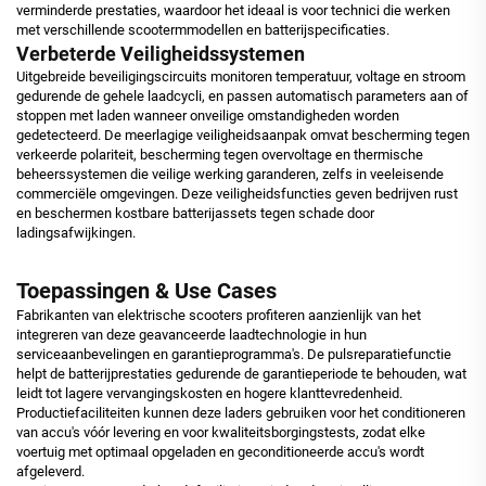
verminderde prestaties, waardoor het ideaal is voor technici die werken
met verschillende scootermmodellen en batterijspecificaties.
Verbeterde Veiligheidssystemen
Uitgebreide beveiligingscircuits monitoren temperatuur, voltage en stroom
gedurende de gehele laadcycli, en passen automatisch parameters aan of
stoppen met laden wanneer onveilige omstandigheden worden
gedetecteerd. De meerlagige veiligheidsaanpak omvat bescherming tegen
verkeerde polariteit, bescherming tegen overvoltage en thermische
beheerssystemen die veilige werking garanderen, zelfs in veeleisende
commerciële omgevingen. Deze veiligheidsfuncties geven bedrijven rust
en beschermen kostbare batterijassets tegen schade door
ladingsafwijkingen.
Toepassingen & Use Cases
Fabrikanten van elektrische scooters profiteren aanzienlijk van het
integreren van deze geavanceerde laadtechnologie in hun
serviceaanbevelingen en garantieprogramma's. De pulsreparatiefunctie
helpt de batterijprestaties gedurende de garantieperiode te behouden, wat
leidt tot lagere vervangingskosten en hogere klanttevredenheid.
Productiefaciliteiten kunnen deze laders gebruiken voor het conditioneren
van accu's vóór levering en voor kwaliteitsborgingstests, zodat elke
voertuig met optimaal opgeladen en geconditioneerde accu's wordt
afgeleverd.