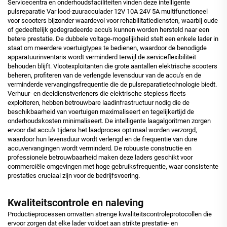
Servicecentra en onderhoudsfaciliteiten vinden deze intelligente
pulsreparatie Var lood-zuuracculader 12V 10A 24V 5A multifunctioneel
voor scooters bijzonder waardevol voor rehabilitatiediensten, waarbij oude
of gedeeltelijk gedegradeerde accu's kunnen worden hersteld naar een
betere prestatie. De dubbele voltage-mogelijkheid stelt een enkele lader in
staat om meerdere voertuigtypes te bedienen, waardoor de benodigde
apparatuurinventaris wordt verminderd terwijl de serviceflexibiliteit
behouden blijft. Vlootexploitanten die grote aantallen elektrische scooters
beheren, profiteren van de verlengde levensduur van de accu's en de
verminderde vervangingsfrequentie die de pulsreparatietechnologie biedt.
Verhuur- en deeldienstverleners die elektrische stepless fleets
exploiteren, hebben betrouwbare laadinfrastructuur nodig die de
beschikbaarheid van voertuigen maximaliseert en tegelijkertijd de
onderhoudskosten minimaliseert. De intelligente laagalgoritmen zorgen
ervoor dat accu's tijdens het laadproces optimaal worden verzorgd,
waardoor hun levensduur wordt verlengd en de frequentie van dure
accuvervangingen wordt verminderd. De robuuste constructie en
professionele betrouwbaarheid maken deze laders geschikt voor
commerciële omgevingen met hoge gebruiksfrequentie, waar consistente
prestaties cruciaal zijn voor de bedrijfsvoering.
Kwaliteitscontrole en naleving
Productieprocessen omvatten strenge kwaliteitscontroleprotocollen die
ervoor zorgen dat elke lader voldoet aan strikte prestatie- en