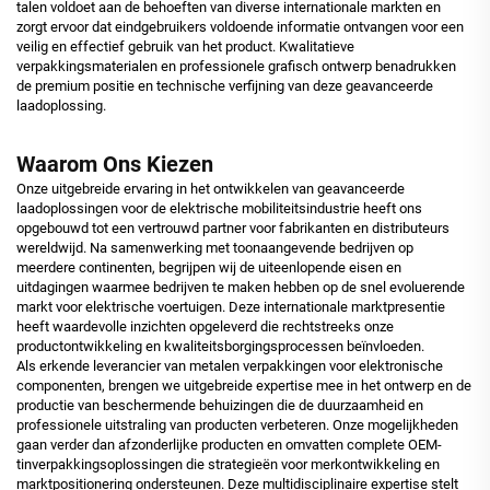
talen voldoet aan de behoeften van diverse internationale markten en
zorgt ervoor dat eindgebruikers voldoende informatie ontvangen voor een
veilig en effectief gebruik van het product. Kwalitatieve
verpakkingsmaterialen en professionele grafisch ontwerp benadrukken
de premium positie en technische verfijning van deze geavanceerde
laadoplossing.
Waarom Ons Kiezen
Onze uitgebreide ervaring in het ontwikkelen van geavanceerde
laadoplossingen voor de elektrische mobiliteitsindustrie heeft ons
opgebouwd tot een vertrouwd partner voor fabrikanten en distributeurs
wereldwijd. Na samenwerking met toonaangevende bedrijven op
meerdere continenten, begrijpen wij de uiteenlopende eisen en
uitdagingen waarmee bedrijven te maken hebben op de snel evoluerende
markt voor elektrische voertuigen. Deze internationale marktpresentie
heeft waardevolle inzichten opgeleverd die rechtstreeks onze
productontwikkeling en kwaliteitsborgingsprocessen beïnvloeden.
Als erkende leverancier van metalen verpakkingen voor elektronische
componenten, brengen we uitgebreide expertise mee in het ontwerp en de
productie van beschermende behuizingen die de duurzaamheid en
professionele uitstraling van producten verbeteren. Onze mogelijkheden
gaan verder dan afzonderlijke producten en omvatten complete OEM-
tinverpakkingsoplossingen die strategieën voor merkontwikkeling en
marktpositionering ondersteunen. Deze multidisciplinaire expertise stelt