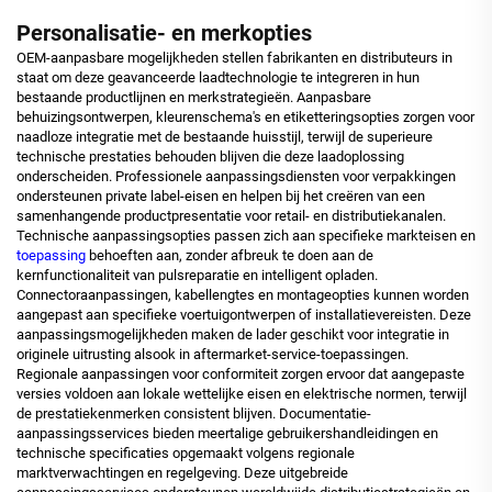
Personalisatie- en merkopties
OEM-aanpasbare mogelijkheden stellen fabrikanten en distributeurs in
staat om deze geavanceerde laadtechnologie te integreren in hun
bestaande productlijnen en merkstrategieën. Aanpasbare
behuizingsontwerpen, kleurenschema's en etiketteringsopties zorgen voor
naadloze integratie met de bestaande huisstijl, terwijl de superieure
technische prestaties behouden blijven die deze laadoplossing
onderscheiden. Professionele aanpassingsdiensten voor verpakkingen
ondersteunen private label-eisen en helpen bij het creëren van een
samenhangende productpresentatie voor retail- en distributiekanalen.
Technische aanpassingsopties passen zich aan specifieke markteisen en
toepassing
behoeften aan, zonder afbreuk te doen aan de
kernfunctionaliteit van pulsreparatie en intelligent opladen.
Connectoraanpassingen, kabellengtes en montageopties kunnen worden
aangepast aan specifieke voertuigontwerpen of installatievereisten. Deze
aanpassingsmogelijkheden maken de lader geschikt voor integratie in
originele uitrusting alsook in aftermarket-service-toepassingen.
Regionale aanpassingen voor conformiteit zorgen ervoor dat aangepaste
versies voldoen aan lokale wettelijke eisen en elektrische normen, terwijl
de prestatiekenmerken consistent blijven. Documentatie-
aanpassingsservices bieden meertalige gebruikershandleidingen en
technische specificaties opgemaakt volgens regionale
marktverwachtingen en regelgeving. Deze uitgebreide