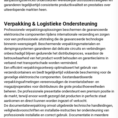
aanpassingsservices ondersteunen wereldwijde distributiestrategieën en
garanderen tegelijkertijd consistente productkwaliteit en prestaties over
uiteenlopende markten heen.
Verpakking & Logistieke Ondersteuning
Professionele verpakkingsoplossingen beschermen de geavanceerde
elektronische componenten tijdens internationale verzending en zorgen
voor een professionele uitstraling die de geavanceerde technologie
binnenin weerspiegelt. Beschermende verpakkingsmaterialen en
dempingssystemen garanderen dat delicate circuits en verbindingen
onbeschadigd blijven gedurende het distributieproces, waardoor de
betrouwbaarheid van het product wordt behouden en garantieclaims in
verband met transportschade worden verminderd.
Een efficiënt verpakkingsontwerp optimaliseert het gebruik van
verzendcontainers en biedt tegelijkertijd voldoende bescherming voor de
gevoelige elektronische componenten. Gestandaardiseerde
verpakkingsafmetingen vereenvoudigen de inventarisbeheer- en
magazijnoperaties voor distributeurs die grote producthoeveelheden
beheren. De professionele presentatie ondersteunt een premium positie in
de markt, terwijl ervoor wordt gezorgd dat producten in perfecte staat
aankomen en direct kunnen worden ingezet of verkocht.
De documentatieverpakking omvat uitgebreide technische handleidingen,
veiligheidsvoorschriften en installatie-instructies ter ondersteuning van
professionele installatie en correct gebruik. Documentatie in meerdere