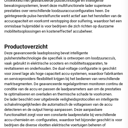
Ontwikkeld met geavanceerde pulstechnologie en intelligente
bewakingssystemen, levert deze multifunctionele lader superieure
prestaties over verschillende loodzuuraccuconfiguraties heen. De
geïntegreerde pulse-herstelfunctie werkt actief aan het herstellen van de
accucapaciteit en voorkomt verstopping door sulfering, waardoor het een
onmisbaar hulpmiddel is voor bedrijven die zich richten op duurzame
mobiliteitsoplossingen en kosteneffectief accubeheer.
Productoverzicht
Deze geavanceerde laadoplossing bevat intelligente
pulshersteltechnologie die specifiek is ontworpen om loodzuuraccu's,
vaak gebruikt in elektrische scooters en mobiliteitsapparaten, te
revitaliseren en onderhouden. De dual-voltage configuratie is geschikt
voor zowel lage als hoge capaciteit accu-systemen, waardoor fabrikanten
en serviceproviders flexibiliteit krijgen bij het bedienen van verschillende
marktsegmenten. De geavanceerde regelalgoritmen monitoren continu de
conditie van de accu en passen de laadparameters aan om de prestaties
te optimaliseren en overladen en thermische schade te voorkomen.
De lader beschikt over uitgebreide veiligheidsprotocollen en intelligente
schakelmogelijkheden die automatisch de voltageisen van de accu
detecteren en de output hierop aanpassen. Deze aanpasbare
functionaliteit zorgt voor een constante laadprestatie bij verschillende
accu-chemieën en -configuraties, waardoor het bijzonder geschikt is voor
bedrijven die diverse vlootten elektrische voertuigen beheren of