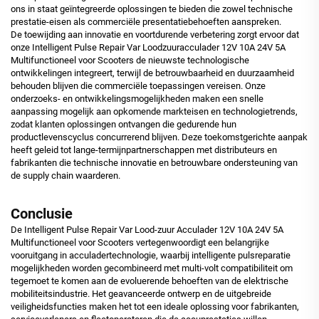
ons in staat geïntegreerde oplossingen te bieden die zowel technische
prestatie-eisen als commerciële presentatiebehoeften aanspreken.
De toewijding aan innovatie en voortdurende verbetering zorgt ervoor dat
onze Intelligent Pulse Repair Var Loodzuuracculader 12V 10A 24V 5A
Multifunctioneel voor Scooters de nieuwste technologische
ontwikkelingen integreert, terwijl de betrouwbaarheid en duurzaamheid
behouden blijven die commerciële toepassingen vereisen. Onze
onderzoeks- en ontwikkelingsmogelijkheden maken een snelle
aanpassing mogelijk aan opkomende markteisen en technologietrends,
zodat klanten oplossingen ontvangen die gedurende hun
productlevenscyclus concurrerend blijven. Deze toekomstgerichte aanpak
heeft geleid tot lange-termijnpartnerschappen met distributeurs en
fabrikanten die technische innovatie en betrouwbare ondersteuning van
de supply chain waarderen.
Conclusie
De Intelligent Pulse Repair Var Lood-zuur Acculader 12V 10A 24V 5A
Multifunctioneel voor Scooters vertegenwoordigt een belangrijke
vooruitgang in acculadertechnologie, waarbij intelligente pulsreparatie
mogelijkheden worden gecombineerd met multi-volt compatibiliteit om
tegemoet te komen aan de evoluerende behoeften van de elektrische
mobiliteitsindustrie. Het geavanceerde ontwerp en de uitgebreide
veiligheidsfuncties maken het tot een ideale oplossing voor fabrikanten,