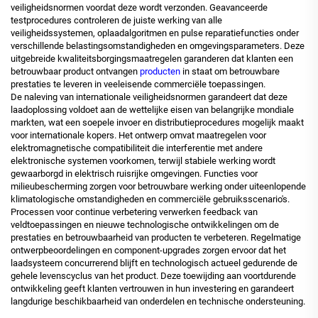
veiligheidsnormen voordat deze wordt verzonden. Geavanceerde
testprocedures controleren de juiste werking van alle
veiligheidssystemen, oplaadalgoritmen en pulse reparatiefuncties onder
verschillende belastingsomstandigheden en omgevingsparameters. Deze
uitgebreide kwaliteitsborgingsmaatregelen garanderen dat klanten een
betrouwbaar product ontvangen
producten
in staat om betrouwbare
prestaties te leveren in veeleisende commerciële toepassingen.
De naleving van internationale veiligheidsnormen garandeert dat deze
laadoplossing voldoet aan de wettelijke eisen van belangrijke mondiale
markten, wat een soepele invoer en distributieprocedures mogelijk maakt
voor internationale kopers. Het ontwerp omvat maatregelen voor
elektromagnetische compatibiliteit die interferentie met andere
elektronische systemen voorkomen, terwijl stabiele werking wordt
gewaarborgd in elektrisch ruisrijke omgevingen. Functies voor
milieubescherming zorgen voor betrouwbare werking onder uiteenlopende
klimatologische omstandigheden en commerciële gebruiksscenario's.
Processen voor continue verbetering verwerken feedback van
veldtoepassingen en nieuwe technologische ontwikkelingen om de
prestaties en betrouwbaarheid van producten te verbeteren. Regelmatige
ontwerpbeoordelingen en component-upgrades zorgen ervoor dat het
laadsysteem concurrerend blijft en technologisch actueel gedurende de
gehele levenscyclus van het product. Deze toewijding aan voortdurende
ontwikkeling geeft klanten vertrouwen in hun investering en garandeert
langdurige beschikbaarheid van onderdelen en technische ondersteuning.