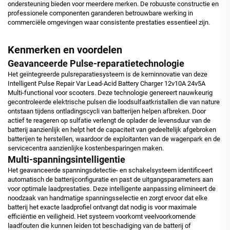
ondersteuning bieden voor meerdere merken. De robuuste constructie en
professionele componenten garanderen betrouwbare werking in
commerciële omgevingen waar consistente prestaties essentieel zijn.
Kenmerken en voordelen
Geavanceerde Pulse-reparatietechnologie
Het geïntegreerde pulsreparatiesysteem is de kerninnovatie van deze
Intelligent Pulse Repair Var Lead-Acid Battery Charger 12v10A 24v5A
Multi-functional voor scooters. Deze technologie genereert nauwkeurig
gecontroleerde elektrische pulsen die loodsulfaatkristallen die van nature
ontstaan tijdens ontladingscycli van batterijen helpen afbreken. Door
actief te reageren op sulfatie verlengt de oplader de levensduur van de
batterij aanzienlijk en helpt het de capaciteit van gedeeltelijk afgebroken
batterijen te herstellen, waardoor de exploitanten van de wagenpark en de
servicecentra aanzienlijke kostenbesparingen maken.
Multi-spanningsintelligentie
Het geavanceerde spanningsdetectie- en schakelsysteem identificeert
automatisch de batterijconfiguratie en past de uitgangsparameters aan
voor optimale laadprestaties. Deze intelligente aanpassing elimineert de
noodzaak van handmatige spanningsselectie en zorgt ervoor dat elke
batterij het exacte laadprofiel ontvangt dat nodig is voor maximale
efficiëntie en veiligheid. Het systeem voorkomt veelvoorkomende
laadfouten die kunnen leiden tot beschadiging van de batterij of