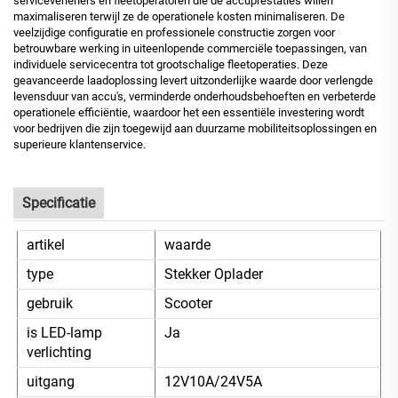
serviceverleners en fleetoperatoren die de accuprestaties willen
maximaliseren terwijl ze de operationele kosten minimaliseren. De
veelzijdige configuratie en professionele constructie zorgen voor
betrouwbare werking in uiteenlopende commerciële toepassingen, van
individuele servicecentra tot grootschalige fleetoperaties. Deze
geavanceerde laadoplossing levert uitzonderlijke waarde door verlengde
levensduur van accu's, verminderde onderhoudsbehoeften en verbeterde
operationele efficiëntie, waardoor het een essentiële investering wordt
voor bedrijven die zijn toegewijd aan duurzame mobiliteitsoplossingen en
superieure klantenservice.
Specificatie
artikel
waarde
type
Stekker Oplader
gebruik
Scooter
is LED-lamp
Ja
verlichting
uitgang
12V10A/24V5A