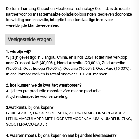
Kortom, Tiantang Chaochen Electronic Technology Co., Ltd. is de ideale
partner voor op maat gemaakte opladeroplossingen, gedreven door onze
toewijding aan innovatie, integriteit en standvastige inzet voor
wereldwijde klanttevredenheid.
Veelgestelde vragen
1. wie zijn wij?
Wij zijn gevestigd in Jiangsu, China, en sinds 2024 actief met verkoop
naar Zuidoost-Azië (40,00%), Noord-Amerika (20,00%), Zuid-Amerika
(10,00%), Oost-Europa (10,00%), Oceanië (10,00%), Oost-Azië (10,00%).
In ons kantoor werken in totaal ongeveer 101-200 mensen.
2. hoe kunnen we de kwaliteit waarborgen?
Altijd een pre-productie monster vóór massa productie;
Altijd eindinspectie vóór verzending;
3.wat kunt u bij ons kopen?
E-BIKE-LADER, LI-ION ACCULADER, AUTO- EN MOTORACCU-LADER,
LITHIUMACCULADER MET HOGE VERMOGENSALUMINIUMBEHUIZING,
SCOOTERACCU-LADER
4. waarom moet u bij ons kopen en niet bij andere leveranciers?