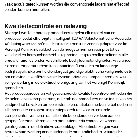
vaak accu's gered kunnen worden die conventionele laders niet effectief
zouden kunnen herstellen.
Kwaliteitscontrole en naleving
Strenge kwaliteitsborgingsprocedures regelen elk aspect van de
productie, zodat elke Digital Intelligent 12V 6A Volautomatische Acculader
Afsluiting Auto Motorfiets Elektrische Loodzuur Voedingadapter voor het
Verenigd Koninkrijk voldoet aan de hoogste normen voor prestaties,
veiligheid en betrouwbaarheid. Uitgebreide testprotocollen valideren alle
cruciale functies onder verschillende bedrijfsomstandigheden, waaronder
extreme temperatuurbereiken, spanningsfluctuaties en langdurige
bedrijfscycli. Elke eenheid ondergaat grondige elektrische veiligheidstests
om naleving te verifiëren van relevante Britse en Europese normen, wat
veilige werking in de elektrische omgeving van het Verenigd Koninkrijk
garandeert.
Het productieproces omvat geavanceerde kwaliteitscontrolemethoden die
de selectie van componenten, assemblageprocedures en validatie van het
eindproduct bewaken om consistente prestatiekenmerken te behouden in
alle productie-omlopen. Inspectieprocedures voor inkomende
componenten verifiëren dat alle kritieke onderdelen voldoen aan de
gespecificeerde toleranties en prestatiecriteria voordat ze worden
geïntegreerd in de definitieve assemblage. Milieutests zorgen voor
betrouwbare werking onder uitdagende omstandigheden, waaronder