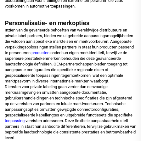
blootstelling aan vocht, trillingen en extreme temperaturen die vaak
voorkomen in automotive toepassingen.
Personalisatie- en merkopties
Inzien van de gevarieerde behoeften van wereldwijde distributeurs en
private label-partners, bieden we uitgebreide aanpassingsmogelijkheden
die voldoen aan specifieke markteisen en merkvoorkeuren. Aangepaste
verpakkingsoplossingen stellen partners in staat hun producten passend
te presenteren
producten
onder hun eigen merkidentiteit, terwijl ze de
superieure prestatiekenmerken behouden die deze geavanceerde
laadtechnologie definiëren. OEM-partnerschappen bieden toegang tot
aangepaste configuraties die specifieke regionale eisen of
gespecialiseerde toepassingen tegemoetkomen, wat een optimale
marktpasvorm in diverse internationale markten waarborgt.
Diensten voor private labeling gaan verder dan eenvoudige
merknaamgeving en omvatten aangepaste documentatie,
gebruikershandleidingen en technische specificaties die zijn afgestemd
op de vereisten van partners en lokale marktvoorkeuren. Technische
aanpassingsopties omvatten gewijzigde connectorconfiguraties,
gespecialiseerde kabellengtes en uitgebreide functiesets die specifieke
toepassing
vereisten adresseren. Deze flexibele aanpasbaarheid stelt
partners in staat hun aanbod te differentiëren, terwijl ze gebruikmaken van
beproefde laadtechnologie die consistente prestaties en betrouwbaarheid
levert.