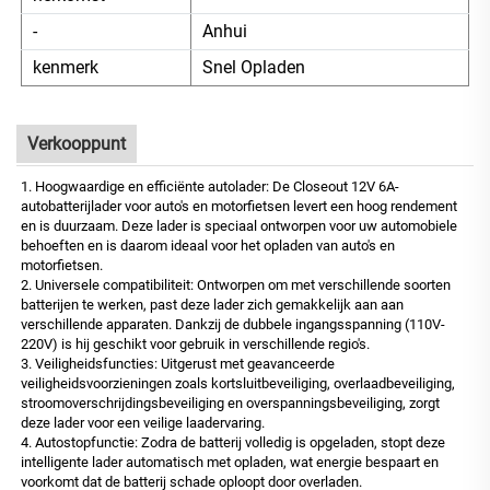
-
Anhui
kenmerk
Snel Opladen
Verkooppunt
1. Hoogwaardige en efficiënte autolader: De Closeout 12V 6A-
autobatterijlader voor auto's en motorfietsen levert een hoog rendement
en is duurzaam. Deze lader is speciaal ontworpen voor uw automobiele
behoeften en is daarom ideaal voor het opladen van auto's en
motorfietsen.
2. Universele compatibiliteit: Ontworpen om met verschillende soorten
batterijen te werken, past deze lader zich gemakkelijk aan aan
verschillende apparaten. Dankzij de dubbele ingangsspanning (110V-
220V) is hij geschikt voor gebruik in verschillende regio's.
3. Veiligheidsfuncties: Uitgerust met geavanceerde
veiligheidsvoorzieningen zoals kortsluitbeveiliging, overlaadbeveiliging,
stroomoverschrijdingsbeveiliging en overspanningsbeveiliging, zorgt
deze lader voor een veilige laadervaring.
4. Autostopfunctie: Zodra de batterij volledig is opgeladen, stopt deze
intelligente lader automatisch met opladen, wat energie bespaart en
voorkomt dat de batterij schade oploopt door overladen.