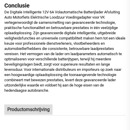
Conclusie
De Digitale Intelligente 12V 6A Volautomatische Batterijlader Afsluiting
Auto Motorfiets Elektrische Loodzuur Voedingadapter voor VK
vertegenwoordigt de samensmelting van geavanceerde technologie,
praktische functionaliteit en betrouwbare prestaties in één veelzijdige
oplaadoplossing. Zijn geavanceerde digitale intelligentie, uitgebreide
veiligheidsfuncties en universele compatibiliteit maken hem tot een ideale
keuze voor professionele dienstverleners, vlootbeheerders en
automobielliefhebbers die consistente, betrouwbare laadprestaties
vereisen. Het vermogen van de lader om laadparameters automatisch te
optimaliseren voor verschillende batterijtypen, terwijl hij meerdere
beveiligingslagen biedt, zorgt voor superieure resultaten en lange
levensduur. Voor internationale distributeurs en importeurs op zoek naar
een hoogwaardige oplaadoplossing die toonaangevende technologie
combineert met bewezen prestaties, levert deze geavanceerde lader
uitzonderlijke waarde en voldoet hij aan de hoge eisen van de
hedendaagse autobranche.
Productomschrijving