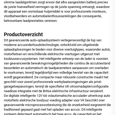
slimme laadalgoritmen zorgt ervoor dat elke aangesloten batterij precies
de juiste hoeveelheid vermogen op de juiste spanning ontvangt, waardoor
dit apparaat een onmisbaar hulpmiddel is voor professionele monteurs,
vlootbeheerders en automobielenthousiastelingen die consequente,
betrouwbare laadprestaties vereisen.
Productoverzicht
Dit geavanceerde auto-oplaadsysteem vertegenwoordigt de top van
moderne accuonderhoudstechnologie, ontwikkeld om uitgebreide
oplaadoplossingen te bieden voor diverse voertuigtypes, waaronder auto's,
motorfietsen en verschillende elektrische voertuigen uitgerust met
loodzuuraccusystemen. Het intelligente ontwerp van de lader is voorzien
van geavanceerde bewakingsmogelijkheden die continu de accutoestand
beoordelen en automatisch de laadparameters aanpassen om overladen
te voorkomen, terwijl tegelijkertijd een volledige herstel van de capaciteit
wordt gegarandeerd. De compacte maar robuuste constructie maakt het
geschikt voor zowel professionele werkplaatsomgevingen als privé-
garagetoepassingen, terwijl de specifieke UK-stroomadapterconfiguratie
naadloze integratie met de Britse elektrische infrastructuur verzekert.
De digitale intelligente 12V 6A volautomatische acculader uitverkoop auto
motorfiets elektrische loodzuur voeding adapter voor VK beschikt over
geavanceerde microprocessorbesturing die de onzekerheid wegneemt die
traditioneel gepaard gaat met het opladen van accu's. Dit intelligente
systeem detecteert automatisch het type accu, de capaciteit en het