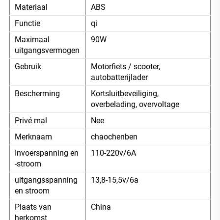
Materiaal
ABS
Functie
qi
Maximaal
90W
uitgangsvermogen
Gebruik
Motorfiets / scooter,
autobatterijlader
Bescherming
Kortsluitbeveiliging,
overbelading, overvoltage
Privé mal
Nee
Merknaam
chaochenben
Invoerspanning en
110-220v/6A
-stroom
uitgangsspanning
13,8-15,5v/6a
en stroom
Plaats van
China
herkomst