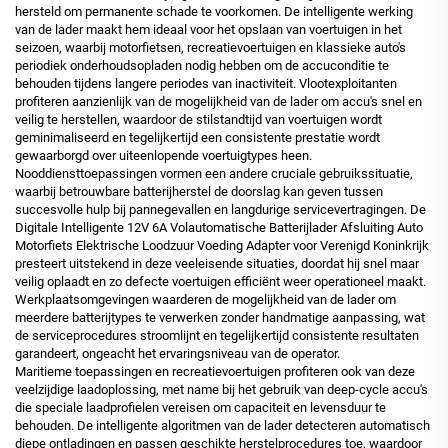
hersteld om permanente schade te voorkomen. De intelligente werking
van de lader maakt hem ideaal voor het opslaan van voertuigen in het
seizoen, waarbij motorfietsen, recreatievoertuigen en klassieke auto's
periodiek onderhoudsopladen nodig hebben om de accuconditie te
behouden tijdens langere periodes van inactiviteit. Vlootexploitanten
profiteren aanzienlijk van de mogelijkheid van de lader om accu's snel en
veilig te herstellen, waardoor de stilstandtijd van voertuigen wordt
geminimaliseerd en tegelijkertijd een consistente prestatie wordt
gewaarborgd over uiteenlopende voertuigtypes heen.
Nooddiensttoepassingen vormen een andere cruciale gebruikssituatie,
waarbij betrouwbare batterijherstel de doorslag kan geven tussen
succesvolle hulp bij pannegevallen en langdurige servicevertragingen. De
Digitale Intelligente 12V 6A Volautomatische Batterijlader Afsluiting Auto
Motorfiets Elektrische Loodzuur Voeding Adapter voor Verenigd Koninkrijk
presteert uitstekend in deze veeleisende situaties, doordat hij snel maar
veilig oplaadt en zo defecte voertuigen efficiënt weer operationeel maakt.
Werkplaatsomgevingen waarderen de mogelijkheid van de lader om
meerdere batterijtypes te verwerken zonder handmatige aanpassing, wat
de serviceprocedures stroomlijnt en tegelijkertijd consistente resultaten
garandeert, ongeacht het ervaringsniveau van de operator.
Maritieme toepassingen en recreatievoertuigen profiteren ook van deze
veelzijdige laadoplossing, met name bij het gebruik van deep-cycle accu's
die speciale laadprofielen vereisen om capaciteit en levensduur te
behouden. De intelligente algoritmen van de lader detecteren automatisch
diepe ontladingen en passen geschikte herstelprocedures toe, waardoor