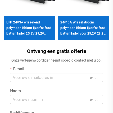
LFP 24V3A wisselend
24v10A Wisselstroom
polymeer lithium-ijzerfosfaat
polymeer lithium-ijzerfosfaat
batterijlader 25,2V 29,2V
batterijlader voor 25,2V 29,2V
29,4V elektrische fietslader
29,4V elektrische fietsen
hoge efficiëntie LFP
Ontvang een gratis offerte
Onze vertegenwoordiger neemt spoedig contact met u op.
E-mail
0/100
Naam
0/100
Bedrijfsnaam