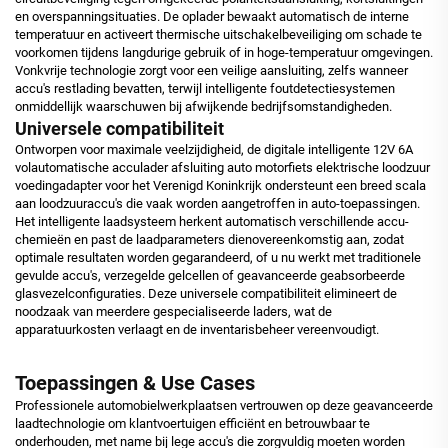
en overspanningsituaties. De oplader bewaakt automatisch de interne
temperatuur en activeert thermische uitschakelbeveiliging om schade te
voorkomen tijdens langdurige gebruik of in hoge-temperatuur omgevingen.
Vonkvrije technologie zorgt voor een veilige aansluiting, zelfs wanneer
accu's restlading bevatten, terwijl intelligente foutdetectiesystemen
onmiddellijk waarschuwen bij afwijkende bedrijfsomstandigheden.
Universele compatibiliteit
Ontworpen voor maximale veelzijdigheid, de digitale intelligente 12V 6A
volautomatische acculader afsluiting auto motorfiets elektrische loodzuur
voedingadapter voor het Verenigd Koninkrijk ondersteunt een breed scala
aan loodzuuraccu's die vaak worden aangetroffen in auto-toepassingen.
Het intelligente laadsysteem herkent automatisch verschillende accu-
chemieën en past de laadparameters dienovereenkomstig aan, zodat
optimale resultaten worden gegarandeerd, of u nu werkt met traditionele
gevulde accu's, verzegelde gelcellen of geavanceerde geabsorbeerde
glasvezelconfiguraties. Deze universele compatibiliteit elimineert de
noodzaak van meerdere gespecialiseerde laders, wat de
apparatuurkosten verlaagt en de inventarisbeheer vereenvoudigt.
Toepassingen & Use Cases
Professionele automobielwerkplaatsen vertrouwen op deze geavanceerde
laadtechnologie om klantvoertuigen efficiënt en betrouwbaar te
onderhouden, met name bij lege accu's die zorgvuldig moeten worden