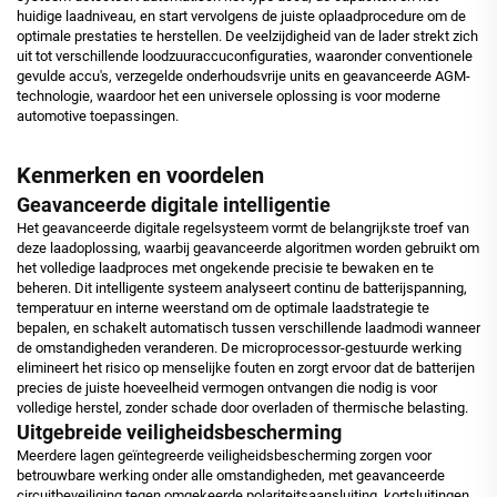
huidige laadniveau, en start vervolgens de juiste oplaadprocedure om de
optimale prestaties te herstellen. De veelzijdigheid van de lader strekt zich
uit tot verschillende loodzuuraccuconfiguraties, waaronder conventionele
gevulde accu's, verzegelde onderhoudsvrije units en geavanceerde AGM-
technologie, waardoor het een universele oplossing is voor moderne
automotive toepassingen.
Kenmerken en voordelen
Geavanceerde digitale intelligentie
Het geavanceerde digitale regelsysteem vormt de belangrijkste troef van
deze laadoplossing, waarbij geavanceerde algoritmen worden gebruikt om
het volledige laadproces met ongekende precisie te bewaken en te
beheren. Dit intelligente systeem analyseert continu de batterijspanning,
temperatuur en interne weerstand om de optimale laadstrategie te
bepalen, en schakelt automatisch tussen verschillende laadmodi wanneer
de omstandigheden veranderen. De microprocessor-gestuurde werking
elimineert het risico op menselijke fouten en zorgt ervoor dat de batterijen
precies de juiste hoeveelheid vermogen ontvangen die nodig is voor
volledige herstel, zonder schade door overladen of thermische belasting.
Uitgebreide veiligheidsbescherming
Meerdere lagen geïntegreerde veiligheidsbescherming zorgen voor
betrouwbare werking onder alle omstandigheden, met geavanceerde
circuitbeveiliging tegen omgekeerde polariteitsaansluiting, kortsluitingen