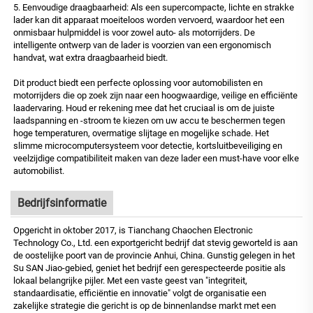
5. Eenvoudige draagbaarheid: Als een supercompacte, lichte en strakke
lader kan dit apparaat moeiteloos worden vervoerd, waardoor het een
onmisbaar hulpmiddel is voor zowel auto- als motorrijders. De
intelligente ontwerp van de lader is voorzien van een ergonomisch
handvat, wat extra draagbaarheid biedt.
Dit product biedt een perfecte oplossing voor automobilisten en
motorrijders die op zoek zijn naar een hoogwaardige, veilige en efficiënte
laadervaring. Houd er rekening mee dat het cruciaal is om de juiste
laadspanning en -stroom te kiezen om uw accu te beschermen tegen
hoge temperaturen, overmatige slijtage en mogelijke schade. Het
slimme microcomputersysteem voor detectie, kortsluitbeveiliging en
veelzijdige compatibiliteit maken van deze lader een must-have voor elke
automobilist.
Bedrijfsinformatie
Opgericht in oktober 2017, is Tianchang Chaochen Electronic
Technology Co., Ltd. een exportgericht bedrijf dat stevig geworteld is aan
de oostelijke poort van de provincie Anhui, China. Gunstig gelegen in het
Su SAN Jiao-gebied, geniet het bedrijf een gerespecteerde positie als
lokaal belangrijke pijler. Met een vaste geest van "integriteit,
standaardisatie, efficiëntie en innovatie" volgt de organisatie een
zakelijke strategie die gericht is op de binnenlandse markt met een