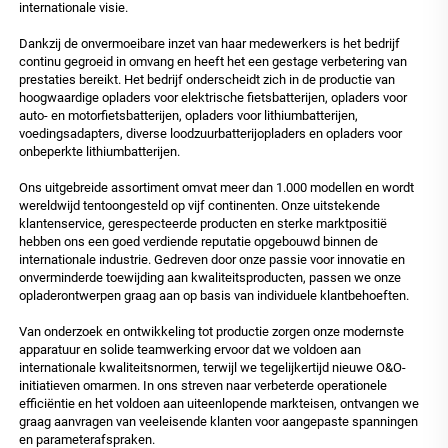
internationale visie.
Dankzij de onvermoeibare inzet van haar medewerkers is het bedrijf
continu gegroeid in omvang en heeft het een gestage verbetering van
prestaties bereikt. Het bedrijf onderscheidt zich in de productie van
hoogwaardige opladers voor elektrische fietsbatterijen, opladers voor
auto- en motorfietsbatterijen, opladers voor lithiumbatterijen,
voedingsadapters, diverse loodzuurbatterijopladers en opladers voor
onbeperkte lithiumbatterijen.
Ons uitgebreide assortiment omvat meer dan 1.000 modellen en wordt
wereldwijd tentoongesteld op vijf continenten. Onze uitstekende
klantenservice, gerespecteerde producten en sterke marktpositië
hebben ons een goed verdiende reputatie opgebouwd binnen de
internationale industrie. Gedreven door onze passie voor innovatie en
onverminderde toewijding aan kwaliteitsproducten, passen we onze
opladerontwerpen graag aan op basis van individuele klantbehoeften.
Van onderzoek en ontwikkeling tot productie zorgen onze modernste
apparatuur en solide teamwerking ervoor dat we voldoen aan
internationale kwaliteitsnormen, terwijl we tegelijkertijd nieuwe O&O-
initiatieven omarmen. In ons streven naar verbeterde operationele
efficiëntie en het voldoen aan uiteenlopende markteisen, ontvangen we
graag aanvragen van veeleisende klanten voor aangepaste spanningen
en parameterafspraken.