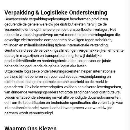
Verpakking & Logistieke Ondersteuning
Geavanceerde verpakkingsoplossingen beschermen producten
gedurende de gehele wereldwijde distributieketen, terwijl ze de
verzendefficiëntie optimaliseren en de transportkosten verlagen. Het
robuuste verpakkingsontwerp omvat meerdere beschermingslagen die
gevoelige elektronische componenten beveiligen tegen schokken,
trillingen en milieublootstelling tijdens internationale verzending.
Gestandaardiseerde verpakkingsafmetingen vergemakkelijken efficiënte
opslag in magazijnen en transportplanning, terwijl duidelijke
productidentificatie en hanteringsinstructies zorgen voor de juiste
behandeling gedurende de gehele logistieke keten.
Uitgebreide logistieke ondersteuningsdiensten helpen internationale
partners bij het beheren van voorraadniveaus, verzendplanning en
distributieplanning om optimale beschikbaarheid op de markt te
garanderen. Flexibele verzendopties voldoen aan diverse leveringseisen,
van dringende vervangingsorders tot grote zendingen voor distributeurs.
Documentatieondersteuning omvat alle benodigde douanedocumenten,
conformiteitscertificaten en technische specificaties die vereist zijn voor
internationale handel, waardoor het invoerproces voor wereldwijde
partners wordt vereenvoudigd.
Waarom Ons Kiezen