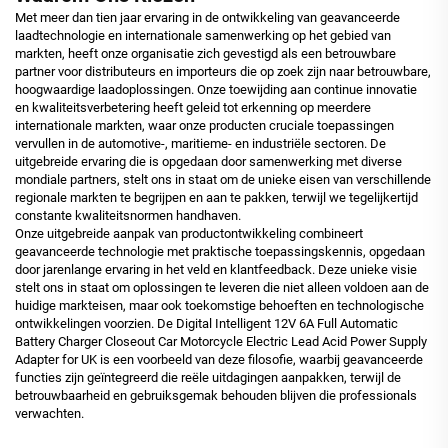
Met meer dan tien jaar ervaring in de ontwikkeling van geavanceerde
laadtechnologie en internationale samenwerking op het gebied van
markten, heeft onze organisatie zich gevestigd als een betrouwbare
partner voor distributeurs en importeurs die op zoek zijn naar betrouwbare,
hoogwaardige laadoplossingen. Onze toewijding aan continue innovatie
en kwaliteitsverbetering heeft geleid tot erkenning op meerdere
internationale markten, waar onze producten cruciale toepassingen
vervullen in de automotive-, maritieme- en industriële sectoren. De
uitgebreide ervaring die is opgedaan door samenwerking met diverse
mondiale partners, stelt ons in staat om de unieke eisen van verschillende
regionale markten te begrijpen en aan te pakken, terwijl we tegelijkertijd
constante kwaliteitsnormen handhaven.
Onze uitgebreide aanpak van productontwikkeling combineert
geavanceerde technologie met praktische toepassingskennis, opgedaan
door jarenlange ervaring in het veld en klantfeedback. Deze unieke visie
stelt ons in staat om oplossingen te leveren die niet alleen voldoen aan de
huidige markteisen, maar ook toekomstige behoeften en technologische
ontwikkelingen voorzien. De Digital Intelligent 12V 6A Full Automatic
Battery Charger Closeout Car Motorcycle Electric Lead Acid Power Supply
Adapter for UK is een voorbeeld van deze filosofie, waarbij geavanceerde
functies zijn geïntegreerd die reële uitdagingen aanpakken, terwijl de
betrouwbaarheid en gebruiksgemak behouden blijven die professionals
verwachten.