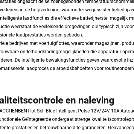
restaties ongeacht de seizoensgebonden temperatuurschommel
verleners in de hulpverlening, waaronder wegassistentiebedrijv
intelligente laadfuncties die effectieve batterijherstel mogeli
uctie weerstaat de veeleisende omgevingen die typisch zijn voor mo
sionele laadprestaties worden geboden.
riële bedrijven met voertuigflottes, waaronder magazijnen, product
rouwbare onderhoudsladingmogelijkheden die apparatuur opera
deren. De intelligente bewakingsfuncties geven waardevolle inzic
matiseerde laadproces de arbeidsbehoeften voor routineonderh
liteitscontrole en naleving
AOCHENBEN Hot Sell Blue Intelligent Pulse 12V/24V 10A Auto
unctionele Geïntegreerde ondergaat strenge kwaliteitscontrolep
tente prestaties en betrouwbaarheid te garanderen. Geavanceerde 