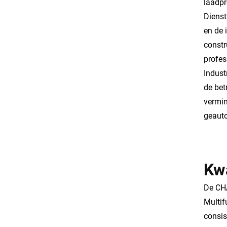
laadp
Dienst
en de 
constr
profes
Indust
de bet
vermin
geauto
Kwa
De CH
Multif
consis