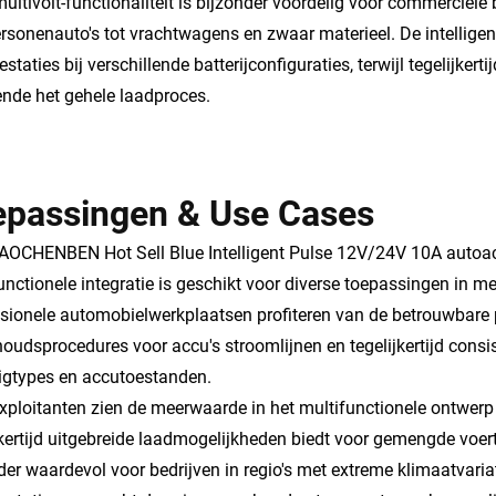
ultivolt-functionaliteit is bijzonder voordelig voor commerciële 
rsonenauto's tot vrachtwagens en zwaar materieel. De intellige
estaties bij verschillende batterijconfiguraties, terwijl tegelij
nde het gehele laadproces.
epassingen & Use Cases
AOCHENBEN Hot Sell Blue Intelligent Pulse 12V/24V 10A autoa
unctionele integratie is geschikt voor diverse toepassingen in 
sionele automobielwerkplaatsen profiteren van de betrouwbare pr
oudsprocedures voor accu's stroomlijnen en tegelijkertijd consis
igtypes en accutoestanden.
xploitanten zien de meerwaarde in het multifunctionele ontwerp 
jkertijd uitgebreide laadmogelijkheden biedt voor gemengde voe
der waardevol voor bedrijven in regio's met extreme klimaatvari