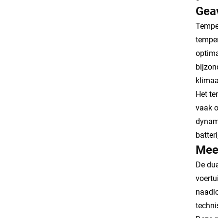
Gea
Temper
tempe
optima
bijzon
klimaa
Het te
vaak o
dynami
batter
Meer
De dua
voertu
naadlo
techni