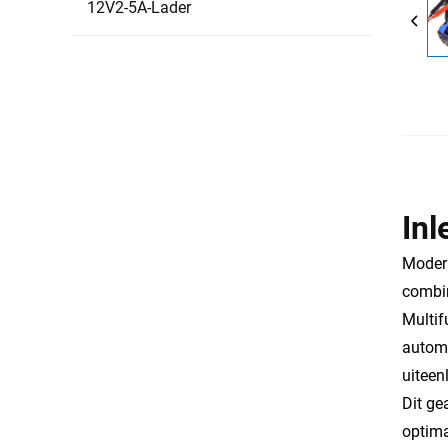
12V2-5A-Lader
Inl
Modern
combi
Multif
automo
uiteen
Dit ge
optima