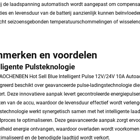
j de laadspanning automatisch wordt aangepast om compensat
ties en levensduur van de batterij aanzienlijk kunnen beïnvloeden
cht seizoensgebonden temperatuurschommelingen of wisselen
nmerken en voordelen
lligente Pulsteknologie
OCHENBEN Hot Sell Blue Intelligent Pulse 12V/24V 10A Autoa
greerd beschikt over geavanceerde pulse-ladingstechnologie die
ert. Deze innovatieve aanpak levert gecontroleerde energiepulse
ten van de accu, waardoor de levensduur effectief wordt verleng
stechnologie werkt synergetisch samen met het intelligente laad
proces te optimaliseren. Deze geavanceerde aanpak zorgt ervoor
lheid energie ontvangen, waardoor overladen wordt voorkomen 
maliseerd en de benodigde laadtijd wordt verkort.