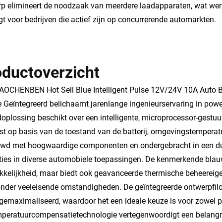
p elimineert de noodzaak van meerdere laadapparaten, wat wer
gt voor bedrijven die actief zijn op concurrerende automarkten.
oductoverzicht
OCHENBEN Hot Sell Blue Intelligent Pulse 12V/24V 10A Auto B
e Geïntegreerd belichaamt jarenlange ingenieurservaring in p
oplossing beschikt over een intelligente, microprocessor-gest
t op basis van de toestand van de batterij, omgevingstemperatu
d met hoogwaardige componenten en ondergebracht in een duurz
ties in diverse automobiele toepassingen. De kenmerkende blauw
kkelijkheid, maar biedt ook geavanceerde thermische beheerei
onder veeleisende omstandigheden. De geïntegreerde ontwerpfilosof
gemaximaliseerd, waardoor het een ideale keuze is voor zowel 
peratuurcompensatietechnologie vertegenwoordigt een belangrij