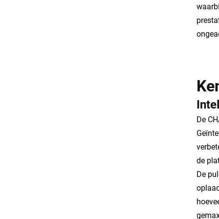
waarbi
presta
ongea
Ke
Inte
De CHA
Geïnte
verbet
de pla
De pul
oplaad
hoevee
gemaxi