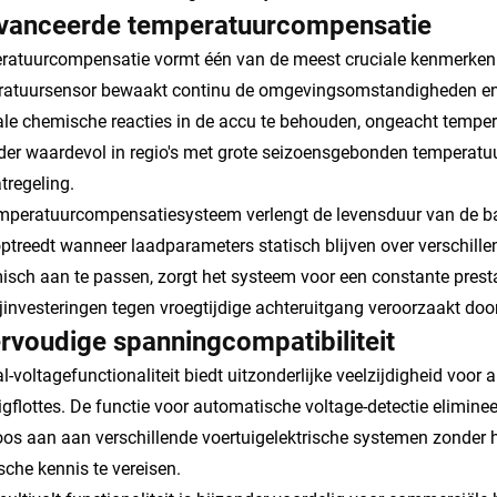
vanceerde temperatuurcompensatie
atuurcompensatie vormt één van de meest cruciale kenmerken
ratuursensor bewaakt continu de omgevingsomstandigheden en
le chemische reacties in de accu te behouden, ongeacht tempe
der waardevol in regio's met grote seizoensgebonden temperat
tregeling.
mperatuurcompensatiesysteem verlengt de levensduur van de bat
ptreedt wanneer laadparameters statisch blijven over verschil
sch aan te passen, zorgt het systeem voor een constante prest
ijinvesteringen tegen vroegtijdige achteruitgang veroorzaakt door
voudige spanningcompatibiliteit
l-voltagefunctionaliteit biedt uitzonderlijke veelzijdigheid voor
igflottes. De functie voor automatische voltage-detectie elimine
os aan aan verschillende voertuigelektrische systemen zonder 
sche kennis te vereisen.