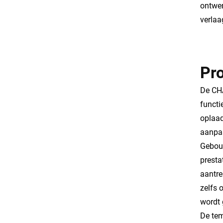
ontwer
verlaa
Pr
De CHA
functi
oplaad
aanpas
Gebouw
presta
aantre
zelfs 
wordt 
De tem