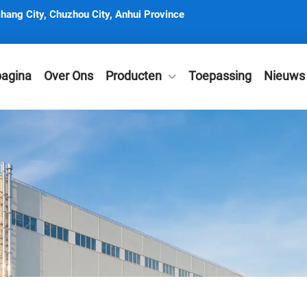
hang City, Chuzhou City, Anhui Province
pagina
Over Ons
Producten
Toepassing
Nieuws