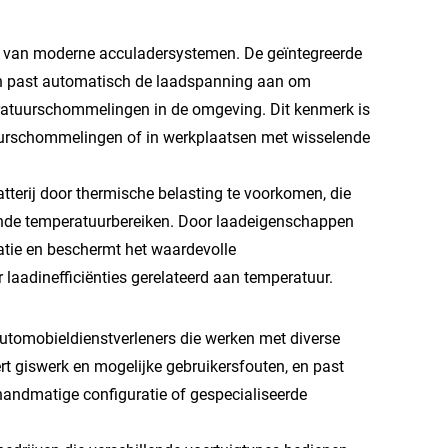
 van moderne acculadersystemen. De geïntegreerde
 past automatisch de laadspanning aan om
ratuurschommelingen in de omgeving. Dit kenmerk is
uurschommelingen of in werkplaatsen met wisselende
terij door thermische belasting te voorkomen, die
lende temperatuurbereiken. Door laadeigenschappen
atie en beschermt het waardevolle
 laadinefficiënties gerelateerd aan temperatuur.
 automobieldienstverleners die werken met diverse
ert giswerk en mogelijke gebruikersfouten, en past
handmatige configuratie of gespecialiseerde