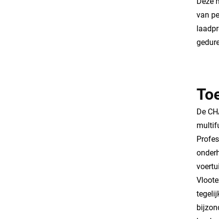
Deze m
van pe
laadpr
gedure
To
De CH
multif
Profes
onderh
voertu
Vloote
tegeli
bijzon