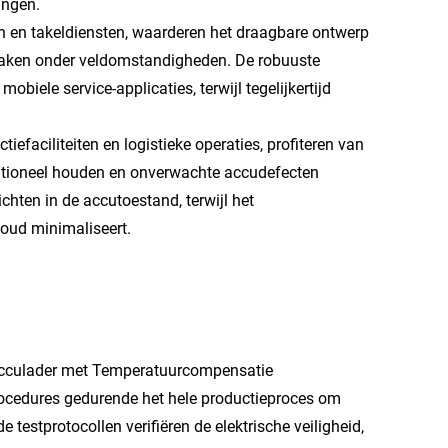
ingen.
en en takeldiensten, waarderen het draagbare ontwerp
jk maken onder veldomstandigheden. De robuuste
biele service-applicaties, terwijl tegelijkertijd
iefaciliteiten en logistieke operaties, profiteren van
tioneel houden en onverwachte accudefecten
hten in de accutoestand, terwijl het
oud minimaliseert.
acculader met Temperatuurcompensatie
rocedures gedurende het hele productieproces om
testprotocollen verifiëren de elektrische veiligheid,