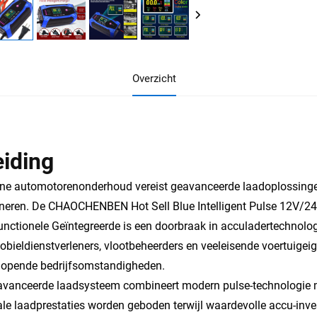
Overzicht
eiding
e automotorenonderhoud vereist geavanceerde laadoplossingen d
neren. De CHAOCHENBEN Hot Sell Blue Intelligent Pulse 12V/
unctionele Geïntegreerde is een doorbraak in acculadertechnolo
bieldienstverleners, vlootbeheerders en veeleisende voertuigei
lopende bedrijfsomstandigheden.
avanceerde laadsysteem combineert modern pulse-technologie m
le laadprestaties worden geboden terwijl waardevolle accu-inv