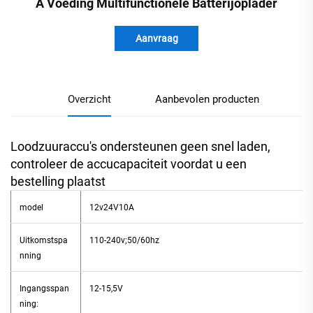
A Voeding Multifunctionele Batterijoplader
Aanvraag
Overzicht
Aanbevolen producten
Loodzuuraccu's ondersteunen geen snel laden,
controleer de accucapaciteit voordat u een
bestelling plaatst
model
12v24V10A
Uitkomstspa
110-240v;50/60hz
nning
Ingangsspan
12-15,5V
ning: