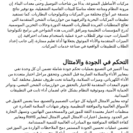
مركبات الأساطيل المتنوعة، بدءًا من شاحنات التوصيل وحتى معدات البناء. إن
مرونة النظام ومتانته تجعله مناسبًا للبيئات القاسية التشغيلية، مع توفير نتائج
متسقة عبر أنواع مختلفة من المركبات وتكنولوجيات البطاريات. كما تستفيد
تطبيقات المركبات البحرية والترفيهية من خوارزميات الشحن المتقدمة التي
تعالج المتطلبات الفريدة للبطاريات العميقة الدورة وحالات التخزين الموسمية.
تُدرج المؤسسات التعليمية ومرافق التدريب هذه الشواحن في برامج تكنولوجيا
السيارات، حيث توفر للطلاب خبرة عملية باستخدام معدات احترافية. إن
الميزات المتقدمة والأداء الموثوق يجعلانها أداة تعليم ممتازة، إلى جانب إعداد
الطلاب للتطبيقات الواقعية في صناعة خدمات المركبات.
التحكم في الجودة والامتثال
يبدأ التميز في التصنيع بعمليات تحكم جودة شاملة تضمن أن كل وحدة تفي
بمعايير الأداء والسلامة الصارمة قبل الشحن. وتتحقق مراحل اختبار متعددة من
الأداء الكهربائي، وميزات السلامة، والمتانة تحت ظروف تشغيل مختلفة. كما
تقوم المعدات المتقدمة للاختبار بالتحقق من خوارزميات الشحن النبضي، ودوائر
الحماية الأمنية، وموثوقية النظام بشكل عام، لضمان أداء ثابت في التطبيقات
الميدانية.
تُوجه معايير الامتثال الدولية كل جوانب التصميم والتصنيع، مما يضمن القبول في
الأسواق العالمية والموافقة التنظيمية. وتوفر شهادات السلامة الصادرة عن
منظمات اختبار معتمدة الثقة للموزعين والمستخدمين النهائيين، وتسهل التجارة
عبر الحدود. وتشمل اعتبارات الامتثال البيئي الامتثال لمعايير RoHS ومعايير
كفاءة الطاقة المتوافقة مع المبادرات العالمية للتنمية المستدامة.
تتضمن عمليات تحسين الجودة المستمر دمج الملاحظات الواردة من الموزعين
الدوليين والمستخدمين النهائيين لتحسين أداء المنتج وموثوقيته. وتضمن