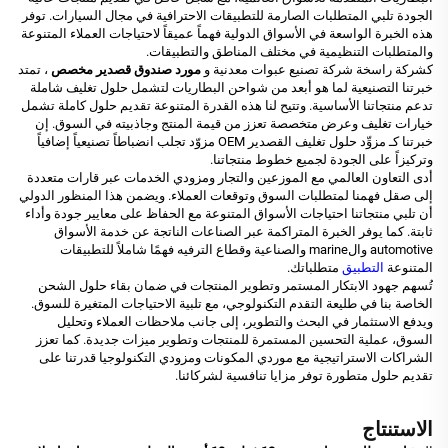
الجودة تلبي المتطلبات الصارمة للتطبيقات الاحترافية في مجال السيارات. توفر
هذه الخبرة الواسعة في الأسواق الدولية فهماً عميقاً لاحتياجات العملاء المتنوعة
والمتطلبات التنظيمية في مختلف المناطق والتطبيقات.
كشركة راسخة
شركة تصنيع عبوات معدنية
و
مورد صندوق قصدير مخصص
، تمتد
خبرتنا التصنيعية لما هو أبعد من شواحن البطاريات لتشمل حلول تغليف شاملة
تدعم منتجاتنا الأساسية. وتتيح لنا هذه القدرة المتنوعة تقديم حلول كاملة تشمل
خيارات تغليف وعرض متخصصة تعزز من قيمة المنتج وجاذبيته في السوق. إن
خبرتنا كـ
مزوِّد حلول تغليف القصدير OEM
مزوّد تجلب انضباطاً تصنيعياً إضافياً
وتركيزاً على الجودة لجميع خطوط منتجاتنا.
أدى التعاون العالمي مع الموزعين والتجار ومزودي الخدمات عبر قارات متعددة
إلى صقل فهمنا لمتطلبات السوق وتوقعات العملاء. ويضمن هذا المنظور الدولي
أن تلبي منتجاتنا احتياجات الأسواق المتنوعة مع الحفاظ على معايير جودة وأداء
ثابتة. كما يوفر الخبرة المتراكمة عبر الصناعات الناتجة عن خدمة الأسواق
automotive والmarine والصناعية وقطاع الترفيه فهمًا شاملاً للتطبيقات
المتنوعة
التطبيق
متطلباتك.
تُسهم جهود الابتكار المستمر وتطوير المنتجات في ضمان بقاء حلول الشحن
الخاصة بنا في طليعة التقدم التكنولوجي، مع تلبية الاحتياجات المتغيرة للسوق.
ويدفع الاستثمار في البحث والتطوير، إلى جانب ملاحظات العملاء وتحليل
السوق، عملية التحسين المستمرة للمنتجات وتطوير ميزات جديدة. كما تعزز
الشراكات الاستراتيجية مع موردي المكونات ومزودي التكنولوجيا قدرتنا على
تقديم حلول متطورة توفر مزايا تنافسية لشركائنا.
الاستنتاج