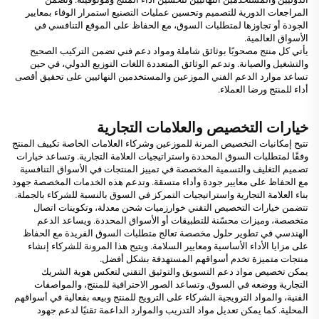
المراجعات الدورية للتصميم وتحسين عمليات التصنيع استمرار الوفاء بمعايير
الجودة أو تجاوزها لمتطلبات السوق، مع الحفاظ على الموقع التنافسي في
الأسواق العالمية.
يأتي كل منتج مصحوبًا بوثائق شاملة ومواد دعم فني تضمن التركيب الصحيح
والتشغيل والصيانة. وتدعم الوثائق المتعددة اللغات التوزيع الدولي، في حين
تساعد موارد الدعم الفني الموزعين والمستخدمين النهائيين على تحقيق أقصى
أداء للمنتج ورضا العملاء.
خيارات التخصيص والعلامات التجارية
تتيح إمكانيات التخصيص المرنة للموزعين وشركاء العلامات الخاصة تكييف المنتج
وفقًا لمتطلبات السوق المحددة واستراتيجيات العلامة التجارية. وتساعد خيارات
تصميم التغليف والتسمية المخصصة في تمييز المنتجات في الأسواق التنافسية
مع الحفاظ على معايير جودة وأداء متسقة. وتدعم هذه الخدمات المخصصة جهود
بناء العلامة التجارية واستراتيجيات التمركز في السوق بالنسبة للشركاء بالجملة.
تتضمن خيارات التخصيص التقني خوارزميات شحن معدلة، وتكوينات اتصال
متخصصة، وميزات محسّنة للتطبيقات أو الأسواق المحددة. ويساعد الدعم
الهندسي في تطوير حلول مخصصة تعالج متطلبات السوق الفريدة مع الحفاظ
على مزايا الأداء الأساسية ومعايير السلامة. ويتيح هذا المرونة للشركاء إنشاء
منتجات متميزة تخدم أسواقهم المستهدفة بشكل أفضل.
يمكن تخصيص مواد دعم التسويق والتوثيق التقني لتعكس هوية الشريك
التجارية ووضعه في السوق. وتساعد الصور الاحترافية للمنتج، والمواصفات
الفنية، والمواد الترويجية الشركاء على الترويج للمنتج وبيعه بفعالية في أسواقهم
المحلية. كما يمكن تعديل مواد التدريب والموارد الداعمة تقنيًا لدعم جهود