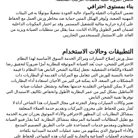
بناء بمستوى احترافي
تضمن المكونات الثقيلة والمواد عالية الجودة تشغيلًا موثوقًا به في البيئات
المهنية الصعبة. ويُوفر الهيكل المتين حماية ضد مخاطر ورش العمل مع الحفاظ
على إدارة حرارية مثالية للتشغيل المستمر. وقد تم اختيار المكونات الداخلية
لضمان العمر الطويل والأداء الثابت، مما يقلل من متطلبات الصيانة ويزيد من
العائد على الاستثمار للمستخدمين التجاريين.
التطبيقات وحالات الاستخدام
تمثل ورش إصلاح السيارات ومراكز الخدمة السوق الأساسية لهذا النظام
الاحترافي للشحن، حيث يُعد الصيانة الموثوقة للبطارية أمرًا ضروريًا لتحقيق رضا
العملاء والكفاءة التشغيلية. تجعل إمكانية الشحن النابض هذا النظام ذا قيمة
خاصة بالنسبة للورش التي تتعامل مع المركبات القديمة أو البطاريات ذات
المشكلات في السعة، لأنه يمكنه في كثير من الأحيان استعادة أداء البطاريات
التي لا يمكن للشواحن التقليدية خدمتها بفعالية. وتشتغل عمليات صيانة
الأساطيل بشكل كبير من عمر البطارية الأطول وانخفاض تكاليف الاستبدال التي
توفرها تقنية الشحن النابض.
تعتبر وكالات السيارات وتجار التجزئة في مجال السيارات هذا الشاحن أداة لا
تُقدّر بثمن للحفاظ على مخزون المركبات وتقديم خدمة العملاء المتعلقة
بمشاكل البطاريات. إن المظهر الاحترافي والأداء الموثوق يعززان تجربة الخدمة
مع تقليل المطالبات الضمانية المرتبطة بمشاكل البطارية. كما يقدّر فنيو الصيانة
المتنقلون ومقدمو خدمات المساعدة على جانب الطريق التصميم المدمج
والأداء الموثوق الذي يمكنهم من تنفيذ عمليات الخدمة الميدانية بكفاءة.
تستخدم العمليات الصناعية والتجارية للمركبات هذه الشواحن للحفاظ على