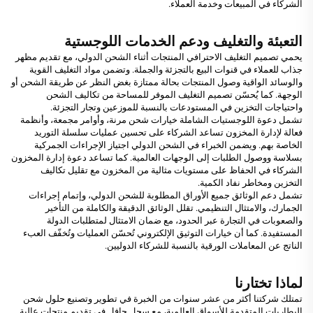
الشركاء في المبيعات وخدمة العملاء.
التعبئة والتغليف ودعم الخدمات اللوجستية
يحمي تصميم التغليف الاحترافي المنتجات أثناء الشحن الدولي، مع تقديم مظهر
جذاب للعملاء في قنوات البيع بالتجزئة والجملة. وتضمن مواد التغليف القوية
والوسائد الواقية وصول المنتجات بحالة ممتازة بغض النظر عن طريقة الشحن أو
الوجهة. كما يُحسّن تصميم التغليف الموفر للمساحة من تكاليف الشحن
واحتياجات التخزين في المستودعات بالنسبة للموزعين وتجار التجزئة.
تشمل دعوة اللوجستيات الشاملة خيارات شحن مرنة، وأوامر مجمعة، وأنظمة
فعالة لإدارة المخزون تساعد الشركاء على تحسين عمليات سلسلة التوريد
الخاصة بهم. ويضمن الخبراء في الشحن الدولي اجتياز الإجراءات الجمركية
بسلاسة ووصول الطلبات إلى الوجهات العالمية. كما تساعد دعوة إدارة المخزون
الشركاء في الحفاظ على مستويات مثالية من المخزون مع تقليل تكاليف
التخزين ومخاطر نفاد الكمية.
تشمل دعم الوثائق جميع الأوراق المطلوبة للشحن الدولي، وإتمام إجراءات
الجمارك، والامتثال التنظيمي. تقلل الوثائق الدقيقة والكاملة من التأخير
والصعوبات في التجارة عبر الحدود، مع ضمان الامتثال لمتطلبات الدولة
المستفيدة. كما أن خيارات التوثيق الإلكتروني تُحسّن العمليات وتُخفّف العبء
الناتج عن المعاملات الورقية بالنسبة للشركاء الدوليين.
لماذا تختارنا
تمتلك شركتنا أكثر من عشر سنوات من الخبرة في تطوير وتصنيع حلول شحن
البطاريات المتقدمة للأسواق العالمية، مع سجل حافل في تقديم منتجات عالية