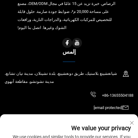
الرصاص. خبرة تزيد عن 15 عامًا في مجال OEM/ODM، مصنع
على مساحة 20,000 م²، ضوابط جودة صارمة. حلول قابلة
للتخصيص للمركبات الكهربائية، والدراجات النارية، ورافعات
الشوك وغيرها. اتصل بنا اليوم!
إلمس
شيانغشينغ بلاستيك، طريق دونغشينغ، بلدة تشينلان، مدينة تيان تشانغ،
مدينة تشوتشو، مقاطعة آنهوي
+86-13655504188
[email protected]
We value your privacy
حقوق الطبع والنشر © 2026 شركة Tianchang Chaochen للتكنولوجيا الإلكترونية
We use cookies and similar tools to provide our services. If you