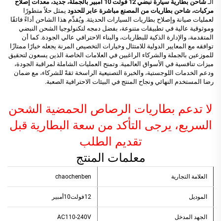
الـ
شاحن بطارية سيارة نبضي 12 فولت 10 أمبير بالجملة، جديد، معدات إصلاح
مركبات، شاحن بطاريات من المصنع مباشرة عابر للحدود
يمثل حلاً متطورًا
لعمليات صيانة وإصلاح بطاريات السيارات الحديثة. ويُقدِّم هذا الشاحن أداءً فائقًا
وموثوقية عالية في تطبيقات متنوعة، بفضل دمجه لتكنولوجيا الشحن النبضي
المتقدمة، والإدارة الذكية للبطاريات، والبناء الاحترافي عالي الجودة. كما أن
توافقه مع المعايير الدولية للامتثال وخيارات التخصيص المرنة يجعله خيارًا ممتازًا
للموزعين بالجملة والشركاء الراغبين في العلامات الخاصة الذين يسعون لتحقيق
ميزات تنافسية في الأسواق العالمية. وتمنح العمليات الشاملة لمراقبة الجودة،
ودعم الخدمات اللوجستية، والخبرة التصنيعية الراسخة ثقةً للشركاء، مع ضمان
رضا المستخدم النهائي ونجاح المنتج في البيئات الاحترافية الصعبة.
لا تدعم بطاريات الرصاص الحمضية الشحن
السريع، يرجى التأكد من سعة البطارية قبل
تقديم الطلب
معلمات المنتج
العلامة التجارية
chaochenben
الموديل
12فولت10أمبير
الجهد المدخل
AC110-240V