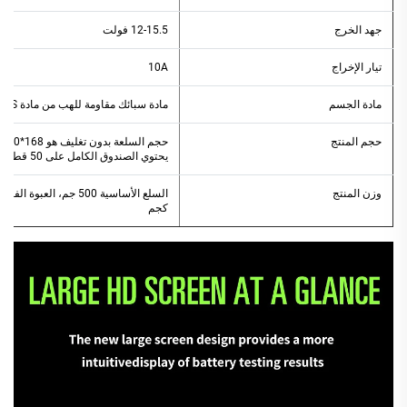
جهد الخرج
12-15.5 فولت
تيار الإخراج
10A
مادة الجسم
مادة سبائك مقاومة للهب من مادة ABS
حجم المنتج
يحتوي الصندوق الكامل على 50 قطعة بأبعاد 625*485*355 مم
وزن المنتج
كجم