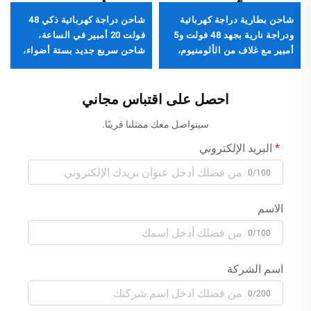
شاحن بطارية دراجة كهربائية
شاحن دراجة كهربائية ذكي 48
ودراجة نارية بجهد 48 فولت و5
فولت 20 أمبير في الساعة،
أمبير مع غلاف من الألومنيوم،
شاحن سريع جديد بستة أضواء،
شاحن بطارية ليثيوم فوسفات
بتيار خرج 2.8 أمبير، شاحن
للثلاثيات
بطارية دراجة كهربائية من مادة
احصل على اقتباس مجاني
ABS مع مقبس المملكة
المتحدة/أستراليا
سيتواصل معك ممثلنا قريبًا.
البريد الإلكتروني
0/100
الاسم
0/100
اسم الشركة
0/200