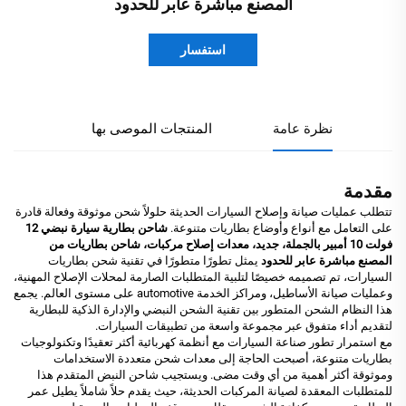
المصنع مباشرة عابر للحدود
استفسار
نظرة عامة
المنتجات الموصى بها
مقدمة
تتطلب عمليات صيانة وإصلاح السيارات الحديثة حلولاً شحن موثوقة وفعالة قادرة
على التعامل مع أنواع وأوضاع بطاريات متنوعة.
شاحن بطارية سيارة نبضي 12
فولت 10 أمبير بالجملة، جديد، معدات إصلاح مركبات، شاحن بطاريات من
المصنع مباشرة عابر للحدود
يمثل تطورًا متطورًا في تقنية شحن بطاريات
السيارات، تم تصميمه خصيصًا لتلبية المتطلبات الصارمة لمحلات الإصلاح المهنية،
وعمليات صيانة الأساطيل، ومراكز الخدمة automotive على مستوى العالم. يجمع
هذا النظام الشحن المتطور بين تقنية الشحن النبضي والإدارة الذكية للبطارية
لتقديم أداء متفوق عبر مجموعة واسعة من تطبيقات السيارات.
مع استمرار تطور صناعة السيارات مع أنظمة كهربائية أكثر تعقيدًا وتكنولوجيات
بطاريات متنوعة، أصبحت الحاجة إلى معدات شحن متعددة الاستخدامات
وموثوقة أكثر أهمية من أي وقت مضى. ويستجيب شاحن النبض المتقدم هذا
للمتطلبات المعقدة لصيانة المركبات الحديثة، حيث يقدم حلاً شاملاً يطيل عمر