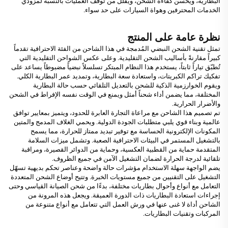
البطارية، ويحسن كفاءة الشحن، ويقلل من توقف العمليات بالنسبة لمزودي
الخدمات المحترفين وهواة السيارات على حد سواء.
نظرة عامة على المنتج
تمثل تقنية الشحن النبضي المُدمجة في هذا الشاحن من الفئة الاحترافية تقدماً
كبيراً مقارنةً بأساليب الشحن التقليدية. وعلى عكس الشواحن التقليدية التي
تُطبّق تياراً ثابتاً، يستخدم هذا النظام المبتكر تسلسلاً نبضياً مضبوطاً يساعد على
تفكيك تراكم الكبريتات، واستعادة سعة البطارية، وتمديد عمر البطارية الكلي.
ويقوم الخوارزمية الذكية للشحن بالتعديل التلقائي حسب حالة البطارية
المختلفة، مما يضمن أداء شحناً أمثل ويمنع في الوقت نفسه الإفراط في الشحن
والأضرار الحرارية.
تم تصميم هذا الشاحن مع مراعاة التجارة العابرة للحدود، ويتميز بمعايير توافق
عالمية وبناء قوي يلبي متطلبات الجودة الدولية. ويحمي الغلاف المدمج والمتين
المكونات الإلكترونية الحساسة مع توفير تبديد ممتاز للحرارة، مما يسمح
بالتشغيل المستمر في البيئات الاحترافية الصعبة. وتشمل ميزات السلامة
المتقدمة حماية من القطبية العكسية، وحماية من الدوائر القصيرة، ومراقبة
تلقائية لدرجة الحرارة لضمان التشغيل الآمن في جميع الظروف.
يضم الواجهة سهلة الاستخدام مؤشرات حالة واضحة وعناصر تحكم بديهية تسهّل
التشغيل على التقنيين من جميع مستويات الخبرة. وتتيح أوضاع الشحن المتعددة
التعامل مع أنواع وأحوال بطاريات مختلفة، بدءًا من شحن الصيانة القياسي وحتى
إجراءات استعادة البطاريات ذات الدورة العميقة. ويجعل هذه المرونة من
الشاحن أداة لا غنى عنها في ورش العمل التي تتعامل مع أنواع متنوعة من
المركبات وتقنيات البطاريات.