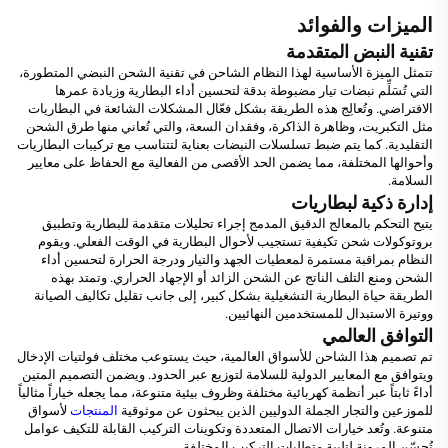
الميزات والفوائد
تقنية النبض المتقدمة
تتمثل الميزة الأساسية لهذا النظام الشاحن في تقنية الشحن النبضي المتطورة،
التي تُسَلِّم نبضات تيار مضبوطة بدقة لتحسين أداء البطارية وزيادة عمرها
الافتراضي. وتُعالِج هذه الطريقة بشكل فعّال المشكلات الشائعة في البطاريات
مثل التكبريت، وظاهرة الذاكرة، وفقدان السعة، والتي تُعاني منها طرق الشحن
التقليدية. كما يتم ضبط تسلسلات النبضات بعناية لتتناسب مع تركيبات البطاريات
وأحوالها المختلفة، مما يضمن الحد الأقصى من الفعالية مع الحفاظ على معايير
السلامة.
إدارة ذكية لبطاريات
يتيح التحكم بالمعالج الدقيق المدمج إجراء تحليلات متقدمة للبطارية وتطبيق
بروتوكولات شحن تكيفية تستجيب لأحوال البطارية في الوقت الفعلي. ويقوم
النظام بمراقبة مستمرة لمعطيات الجهد والتيار ودرجة الحرارة لتحسين أداء
الشحن ومنع التلف الناتج عن الشحن الزائد أو الإجهاد الحراري. وتمتد بهذه
الطريقة حياة البطارية التشغيلية بشكل كبير، إلى جانب تقليل تكاليف الصيانة
ووتيرة الاستبدال للمستخدمين النهائيين.
التوافق العالمي
تم تصميم هذا الشاحن للأسواق العالمية، حيث يستوعب مختلف فولتيات الإدخال
ويتوافق مع المعايير الدولية للسلامة لتوزيع عبر الحدود. ويضمن التصميم المتين
أداءً ثابتاً عبر أنظمة كهربائية مختلفة وظروف بيئية متنوعة، مما يجعله خياراً مثالياً
للموزعين والتجار الجملة الدوليين الذين يبحثون عن موثوقية
المنتجات
لأسواق
متنوعة. وتُعد خيارات الاتصال المتعددة وتكوينات التركيب القابلة للتكيف عوامل
تُحسّن المرونة لتلبية متطلبات التركيب المختلفة.