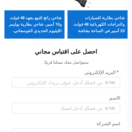
شاحن بطارية للسيارات
شاحن رائج للبيع بجهد 48 فولت
والدراجات الكهربائية 48 فولت
و10 أمبير، شاحن بطارية بوليمر
20 أمبير في الساعة بشاشة
الليثيوم الحديدي الفوسفاتي،
عرض رقمية، من مادة ABS،
شاحن دراجة كهربائية 48 فولت
بقدرة خرج 3 أمبير/2 أمبير تيار
مع خيارات 54.6 فولت، 58.8
مستمر/متردد، للمقابس الخاصة
فولت، 58.4 فولت
احصل على اقتباس مجاني
بالدراجات البخارية في المملكة
سيتواصل معك ممثلنا قريبًا.
المتحدة
البريد الإلكتروني
0/100
الاسم
0/100
اسم الشركة