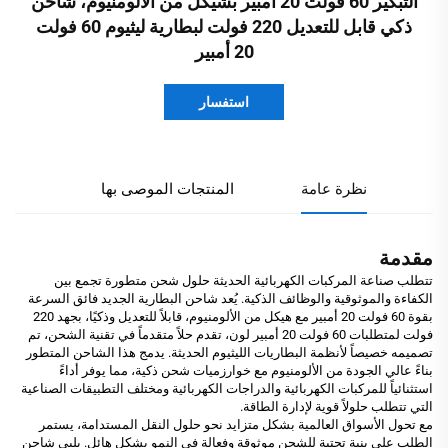
التبكير 60 فولت 20 أمبير بشيكل من الألومنيوم، شاحن
ذكي قابل للتعديل 220 فولت لبطارية ليثيوم 60 فولت
20 أمبير
استفسار
نظرة عامة
المنتجات الموصى بها
مقدمة
تتطلب صناعة المركبات الكهربائية الحديثة حلول شحن متطورة تجمع بين
الكفاءة والموثوقية والوظائف الذكية. يُعد شاحن البطارية الجديد فائق السرعة
بقوة 60 فولت 20 أمبير مع هيكل من الألومنيوم، قابلاً للتعديل وذكيًا، بجهد 220
فولت لمتطلبات 60 فولت 20 أمبير لون، تقدم حلاً متقدماً في تقنية الشحن، تم
تصميمه خصيصاً لأنظمة البطاريات الليثيوم الحديثة. يدمج هذا الشاحن المتطور
بناءً عالي الجودة من الألومنيوم مع خوارزميات شحن ذكية، مما يوفر أداءً
استثنائياً للمركبات الكهربائية والدراجات الكهربائية ومختلف التطبيقات الصناعية
التي تتطلب حلولاً قوية لإدارة الطاقة.
مع تحول الأسواق العالمية بشكل متزايد نحو حلول النقل المستدامة، يستمر
الطلب على بنية تحتية للشحن موثوقة وفعالة في النمو بشكل هائل. يلبي شاحن