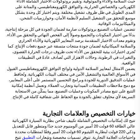
حيث السلامة والأداء والموثوقية. وتقيم بروتوكولات الاختبار الشاملة الأداء
الكهربائي، والخصائص الحرارية، والتوافق الكهرومغناطيسي، والمتانة على
المدى الطويل في ظل ظروف تشغيل مختلفة. ويتم اختبار كل وحدة بشكل
موسع للتحقق من التشغيل السليم لأنظمة الأمان، وخوارزميات الشحن،
والميكانيزمات الوقائية.
تتضمن عمليات التصنيع بروتوكولات صارمة لضمان الجودة في كل مرحلة إنتاجية،
بدءًا من اختيار المكونات والتجميع وصولاً إلى الفحص النهائي والتحقق من الأداء.
وتقوم معدات الاختبار المتقدمة برصد المعايير الكهربائية والأداء الحراري
والسلامة الميكانيكية لضمان جودة منتجات متسقة عبر جميع دفعات الإنتاج. كما
تُجرى اختبارات بيئية للتحقق من الأداء تحت ظروف درجات الحرارة القصوى،
والتغيرات في الرطوبة، وحالات الاهتزاز التي تُصادف عادةً في التطبيقات
الواقعية.
يضمن الامتثال لمعايير السلامة الدولية ولوائح التوافق الكهرومغناطيسي القبول
في الأسواق العالمية والتشغيل الآمن في مختلف البيئات الكهربائية. وتُحافظ
عمليات التدقيق الدورية للجودة وبرامج التحسين المستمر على أعلى المعايير،
مع دمج ملاحظات التطبيقات الميدانية وتجارب العملاء. وتعمل أنظمة إمكانية
التتبع على تتبع مصادر المكونات وعمليات التصنيع، مما يمكّن من الاستجابة
السريعة لأي مخاوف تتعلق بالجودة مع الحفاظ على شفافية كاملة في الإنتاج.
خيارات التخصيص والعلامات التجارية
تتيح لك إمكانيات التخصيص الشاملة تكييف شاحن بطارية السيارة الكهربائية
عالي الطاقة 60 فولت 20 أمبير من ألومنيوم جديد جدًا ومتطور قابل للتعديل
وذكي 220 فولت لبطارية الليثيوم 60 فولت 20 أمبير وفقًا لمتطلبات محددة
واحتياجات العلامة التجارية. تتوفر تسميات مخصصة وشِعارات
التطبيق
تتيح