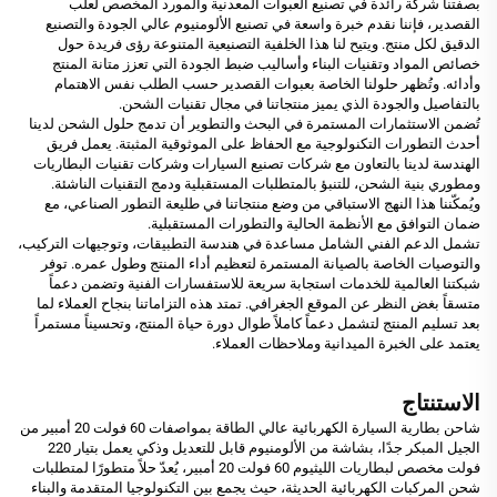
بصفتنا شركة رائدة في تصنيع العبوات المعدنية والمورد المخصص لعلب
القصدير، فإننا نقدم خبرة واسعة في تصنيع الألومنيوم عالي الجودة والتصنيع
الدقيق لكل منتج. ويتيح لنا هذا الخلفية التصنيعية المتنوعة رؤى فريدة حول
خصائص المواد وتقنيات البناء وأساليب ضبط الجودة التي تعزز متانة المنتج
وأدائه. وتُظهر حلولنا الخاصة بعبوات القصدير حسب الطلب نفس الاهتمام
بالتفاصيل والجودة الذي يميز منتجاتنا في مجال تقنيات الشحن.
تُضمن الاستثمارات المستمرة في البحث والتطوير أن تدمج حلول الشحن لدينا
أحدث التطورات التكنولوجية مع الحفاظ على الموثوقية المثبتة. يعمل فريق
الهندسة لدينا بالتعاون مع شركات تصنيع السيارات وشركات تقنيات البطاريات
ومطوري بنية الشحن، للتنبؤ بالمتطلبات المستقبلية ودمج التقنيات الناشئة.
ويُمكّننا هذا النهج الاستباقي من وضع منتجاتنا في طليعة التطور الصناعي، مع
ضمان التوافق مع الأنظمة الحالية والتطورات المستقبلية.
تشمل الدعم الفني الشامل مساعدة في هندسة التطبيقات، وتوجيهات التركيب،
والتوصيات الخاصة بالصيانة المستمرة لتعظيم أداء المنتج وطول عمره. توفر
شبكتنا العالمية للخدمات استجابة سريعة للاستفسارات الفنية وتضمن دعماً
متسقاً بغض النظر عن الموقع الجغرافي. تمتد هذه التزاماتنا بنجاح العملاء لما
بعد تسليم المنتج لتشمل دعماً كاملاً طوال دورة حياة المنتج، وتحسيناً مستمراً
يعتمد على الخبرة الميدانية وملاحظات العملاء.
الاستنتاج
شاحن بطارية السيارة الكهربائية عالي الطاقة بمواصفات 60 فولت 20 أمبير من
الجيل المبكر جدًا، بشاشة من الألومنيوم قابل للتعديل وذكي يعمل بتيار 220
فولت مخصص لبطاريات الليثيوم 60 فولت 20 أمبير، يُعدّ حلاً متطورًا لمتطلبات
شحن المركبات الكهربائية الحديثة، حيث يجمع بين التكنولوجيا المتقدمة والبناء