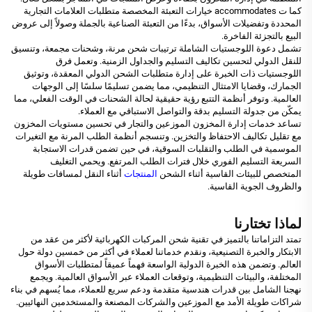
كما ت accommodates خيارات التعبئة المخصصة متطلبات العلامات التجارية
المحددة وتفضيلات الأسواق، بدءًا من التعبئة الصناعية بالجملة وصولاً إلى عروض
البيع بالتجزئة الفاخرة.
تشمل دعوة اللوجستيات الشاملة ترتيبات شحن مرنة، وشحنات مجمعة، وتنسيق
للنقل الدولي لتحسين تكاليف التسليم والجداول الزمنية. وتعمل فرق
اللوجستيات ذات الخبرة على إدارة متطلبات الشحن الدولي المعقدة، وتوثيق
الجمارك، وقضايا الامتثال التنظيمي، مما يضمن تسليمًا سلسًا إلى الوجهات
العالمية. وتوفر أنظمة التتبع رؤية حقيقية لحالة الشحنات في الوقت الفعلي، مما
يمكّن من جدولة التسليم بدقة والتواصل الاستباقي مع العملاء.
تساعد خدمات إدارة المخزون الموزعين والتجار في تحسين مستويات المخزون
مع تقليل تكاليف الاحتفاظ والتخزين. وتنسجم أنظمة الطلب المرنة مع التغيرات
الموسمية في الطلب والتقلبات السوقية، في حين تضمن قدرات الاستجابة
السريعة التسليم الفوري خلال فترات الطلب المرتفع. ويحمي التغليف
المتخصص للبيئات القاسية أثناء الشحن
المنتجات
أثناء النقل لمسافات طويلة
والظروف الجوية القاسية.
لماذا تختارنا
تمتد التزاماتنا بالتميز في تقنية شحن المركبات الكهربائية لأكثر من عقد من
الابتكار والخبرة التصنيعية، ونقدم خدماتنا لعملاء في أكثر من خمسين دولة حول
العالم. وتضمن هذه الخبرة الدولية الواسعة فهماً عميقاً لمتطلبات الأسواق
المختلفة، والبيئات التنظيمية، وتوقعات العملاء عبر الأسواق العالمية. ويجمع
نهجنا الشامل بين قدرات هندسية متقدمة ودعم سريع للعملاء، مما يُسهم في بناء
شراكات طويلة الأمد مع الموزعين والشركات المصنعة والمستخدمين النهائيين.