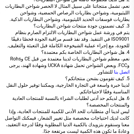
نعم، تشمل منتجاتنا على سبيل المثال لا الحصر شواحن البطاريات
الليثيومية، وشواحن بطاريات الرصاص الحمضية، وشواحن
بطاريات فوسفات الحديد الليثيومية، وشواحن البطاريات الذكية.
3. كيف تضمنون جودة منتجات شواحن البطاريات؟
يتم في ورشة عمل شواحن البطاريات الالتزام الصارم بنظام
ISO9001 في التنفيذ. وقد نفذ قسم مراقبة الجودة فحصًا دقيقًا
للجودة، مع إجراء عملية الشيخوخة الكاملة قبل التعبئة والتغليف.
4. هل شواحن البطاريات الخاصة بكم معتمدة؟
نعم، معظم شواحن البطاريات لدينا معتمدة من قبل CE وRohs
وFCC. وبعض الشواحن تحمل شهادة UCKA وشهادة الهند، يرجى
اتصل بنا
للتشاور
5. كيف تقومون بشحن منتجاتكم؟
لدينا خبرة واسعة في التجارة الخارجية، ويمكننا توفير حلول النقل
المناسبة وفقًا لاحتياجاتكم.
6. هل لديكم حد أدنى لطلبات الشراء بالنسبة للمنتجات العادية
والمنتجات المخصصة؟
ليس لدينا أي متطلبات للحد الأدنى للكمية للمنتجات العادية، وإذا
كانت لديك احتياجات مخصصة مثل تغيير الشعار، فيمكنك التواصل
معنا وسنقوم بتزويدك بالكمية الدنيا المطلوبة وفقًا لدرجة التعقيد،
وعادةً ما تكون هذه الكمية ليست مرتفعة جدًا.