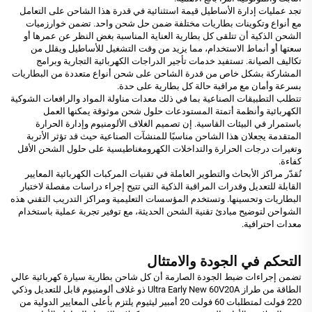
تجد عمليات إدارة الأساطيل قيمة استثنائية في قدرة هذا الشاحن على التعامل
مع أنواع وتكوينات بطاريات مختلفة ضمن حل شحن واحد. تضمن خوارزميات
الشحن الذكية أن تتلقى كل بطارية العناية المناسبة بغض النظر عن عمرها أو
سعتها أو أنماط الاستخدام، مما يزيد من وقت التشغيل للأساطيل ويقلل من
تكاليف الصيانة. تستفيد خدمات تأجير الدراجات الكهربائية التجارية وبرامج
المشاركة بشكل خاص من قدرة الشاحن على شحن أنواع متعددة من البطاريات
بسرعة وأمان مع مراقبة حالة كل بطارية على حدة.
تتطلب التطبيقات الصناعية بما في ذلك معدات مناولة المواد والرافعات الشوكية
الكهربائية وأنظمة أتمتة المستودعات حلول شحن موثوقة يمكنها العمل
باستمرار في البيئات القاسية. إن تصميم الغلاف الألومنيوم وإدارة الحرارة
المتقدمة يجعلان هذا الشاحن مناسبًا للمنشآت الصناعية حيث قد تؤثر الأتربة
وتغيرات درجات الحرارة والتداخلات الكهرومغناطيسية على حلول الشحن الأقل
كفاءة.
تُقدّر مراكز الأبحاث والتطوير العاملة في تقنيات المركبات الكهربائية المعايير
القابلة للتعديل وقدرات المراقبة الذكية التي تتيح إجراء دراسات مفصلة لاختبار
البطاريات وتحسينها. وتستخدم المؤسسات التعليمية ومراكز التدريب التقني هذه
الشواحن لتوضيح مبادئ تقنية الشحن الحديثة، مع توفير تجربة عملية باستخدام
معدات احترافية.
التحكم في الجودة والامتثال
تضمن إجراءات ضبط الجودة الصارمة أن كل شاحن بطارية سيارة كهربائية عالي
الطاقة من طراز Ultra Early New 60V20A ذو غلاف ألومنيوم قابل للتعديل وذكي
220 فولت لمتطلبات 60 فولت 20 أمبير ليثيوم يلتزم بأعلى المعايير الدولية من