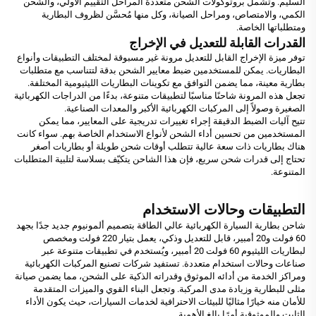
السليم. وتشمل بروتوكولات الشحن متعددة المراحل التقييم الأولي، والشحن
الكمي، والامتصاص، ومراحل الصيانة، وكل منها مُحسَّن لظروف البطارية
ومتطلباتها الخاصة.
القدرات القابلة للتعديل في الإخراج
توفر ميزة الإخراج القابل للتعديل مرونة غير مسبوقة لمختلف التطبيقات وأنواع
البطاريات. يمكن للمستخدمين ضبط معايير الشحن بدقة لتتناسب مع متطلبات
بطارية معينة، مما يضمن التوافق مع تكوينات البطاريات الليثيومية المختلفة.
تجعل هذه المرونة شاحنًا مناسبًا لتطبيقات متنوعة، بدءًا من الدراجات الكهربائية
الصغيرة وصولاً إلى المركبات الكهربائية الأكبر والمعدات الصناعية.
تتيح آليات الضبط الدقيقة إجراء تغييرات تدريجية على المعايير، مما يمكن
المستخدمين من تحسين أداء الشحن لأنواع الاستخدام الخاصة بهم. سواء كانت
هناك بطاريات ذات سعة عالية تتطلب أوقات شحن طويلة أو بطاريات أصغر
تحتاج إلى قدرات شحن سريع، فإن هذا الشاحن يتكيّف بسلاسة لتلبية المتطلبات
المتنوعة.
التطبيقات وحالات الاستخدام
شاحن بطارية السيارة الكهربائية عالي الطاقة بتصميم ألمونيوم جديد جدًا بجهد
60 فولت و20 أمبير، قابل للتعديل وذكي، يعمل بتيار 220 فولت ومخصص
لبطاريات الليثيوم 60 فولت 20 أمبير، ويُستخدم في تطبيقات متنوعة عبر
صناعات وحالات استخدام متعددة. تستفيد شركات تصنيع المركبات الكهربائية
ومراكز الخدمة من أدائه الموثوق وقدراته الذكية على الشحن، مما يضمن صيانة
مثلى للبطارية وزيادة مدى المركبة. وتجعل البناء القوي والميزات المتقدمة
للأمان منه خيارًا مثاليًا للبيئات الاحترافية لخدمات السيارات، حيث يكون الأداء
الثابت والموثوقية أمرًا بالغ الأهمية.