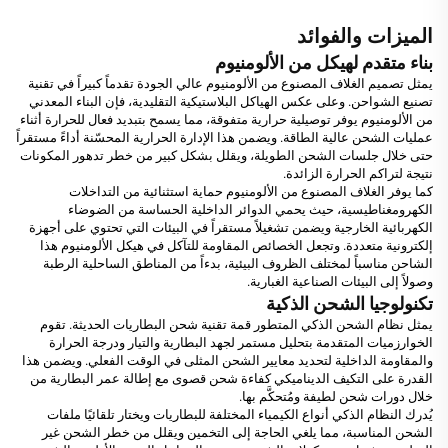
الميزات والفوائد
بناء متقدم لهيكل من الألومنيوم
يمثل تصميم الغلاف المصنوع من الألومنيوم عالي الجودة تقدماً كبيراً في تقنية
تصنيع الشواحن. وعلى عكس الهياكل البلاستيكية التقليدية، فإن البناء المعدني
من الألومنيوم يوفر توصيلية حرارية متفوقة، مما يسمح بتبديد فعال للحرارة أثناء
عمليات الشحن عالية الطاقة. ويضمن هذا الإدارة الحرارية المحسّنة أداءً مستقراً
حتى خلال جلسات الشحن الطويلة، ويقلل بشكل كبير من خطر تدهور المكونات
نتيجة لتراكم الحرارة الزائدة.
كما يوفر الغلاف المصنوع من الألومنيوم حماية استثنائية من التداخلات
الكهرومغناطيسية، حيث يحمي الدوائر الداخلية الحساسة من الضوضاء
الكهربائية الخارجية ويضمن تشغيلاً مستقراً في البيئات التي تحتوي على أجهزة
إلكترونية متعددة. وتجعل الخصائص المقاومة للتآكل في هيكل الألومنيوم هذا
الشاحن مناسباً لمختلف الظروف البيئية، بدءاً من المناطق الساحلية الرطبة
وصولاً إلى البيئات الصناعية الغبارية.
تكنولوجيا الشحن الذكية
يمثل نظام الشحن الذكي المتطور قمة تقنية شحن البطاريات الحديثة. تقوم
الخوارزميات المتقدمة بتحليل مستمر لجهد البطارية والتيار ودرجة الحرارة
والمقاومة الداخلية لتحديد معايير الشحن المثلى في الوقت الفعلي. ويضمن هذا
القدرة على التكيف الديناميكي كفاءة شحن قصوى مع إطالة عمر البطارية من
خلال دورات شحن لطيفة ومُتحكَّم بها.
يُدرك النظام الذكي أنواع الكيمياء المختلفة للبطاريات ويختار تلقائيًا ملفات
الشحن المناسبة، مما يلغي الحاجة إلى التخمين ويقلل من خطر الشحن غير