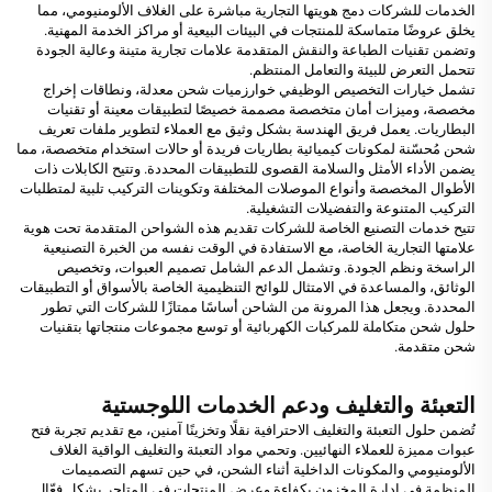
الخدمات للشركات دمج هويتها التجارية مباشرة على الغلاف الألومنيومي، مما
يخلق عروضًا متماسكة للمنتجات في البيئات البيعية أو مراكز الخدمة المهنية.
وتضمن تقنيات الطباعة والنقش المتقدمة علامات تجارية متينة وعالية الجودة
تتحمل التعرض للبيئة والتعامل المنتظم.
تشمل خيارات التخصيص الوظيفي خوارزميات شحن معدلة، ونطاقات إخراج
مخصصة، وميزات أمان متخصصة مصممة خصيصًا لتطبيقات معينة أو تقنيات
البطاريات. يعمل فريق الهندسة بشكل وثيق مع العملاء لتطوير ملفات تعريف
شحن مُحسّنة لمكونات كيميائية بطاريات فريدة أو حالات استخدام متخصصة، مما
يضمن الأداء الأمثل والسلامة القصوى للتطبيقات المحددة. وتتيح الكابلات ذات
الأطوال المخصصة وأنواع الموصلات المختلفة وتكوينات التركيب تلبية لمتطلبات
التركيب المتنوعة والتفضيلات التشغيلية.
تتيح خدمات التصنيع الخاصة للشركات تقديم هذه الشواحن المتقدمة تحت هوية
علامتها التجارية الخاصة، مع الاستفادة في الوقت نفسه من الخبرة التصنيعية
الراسخة ونظم الجودة. وتشمل الدعم الشامل تصميم العبوات، وتخصيص
الوثائق، والمساعدة في الامتثال للوائح التنظيمية الخاصة بالأسواق أو التطبيقات
المحددة. ويجعل هذا المرونة من الشاحن أساسًا ممتازًا للشركات التي تطور
حلول شحن متكاملة للمركبات الكهربائية أو توسع مجموعات منتجاتها بتقنيات
شحن متقدمة.
التعبئة والتغليف ودعم الخدمات اللوجستية
تُضمن حلول التعبئة والتغليف الاحترافية نقلًا وتخزينًا آمنين، مع تقديم تجربة فتح
عبوات مميزة للعملاء النهائيين. وتحمي مواد التعبئة والتغليف الواقية الغلاف
الألومنيومي والمكونات الداخلية أثناء الشحن، في حين تسهم التصميمات
المنظمة في إدارة المخزون بكفاءة وعرض المنتجات في المتاجر بشكل فعّال.