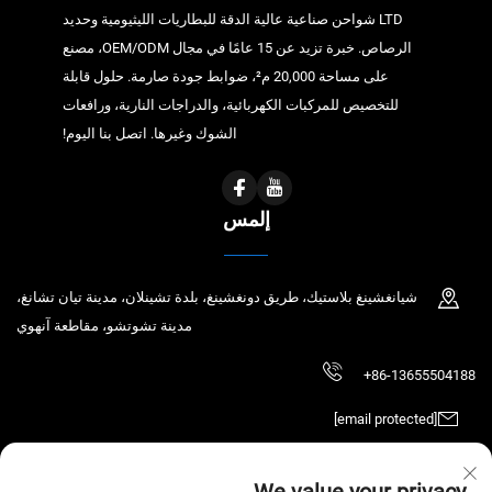
LTD شواحن صناعية عالية الدقة للبطاريات الليثيومية وحديد
الرصاص. خبرة تزيد عن 15 عامًا في مجال OEM/ODM، مصنع
على مساحة 20,000 م²، ضوابط جودة صارمة. حلول قابلة
للتخصيص للمركبات الكهربائية، والدراجات النارية، ورافعات
الشوك وغيرها. اتصل بنا اليوم!
إلمس
شيانغشينغ بلاستيك، طريق دونغشينغ، بلدة تشينلان، مدينة تيان تشانغ،
مدينة تشوتشو، مقاطعة آنهوي
+86-13655504188
[email protected]