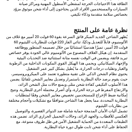
الطاقة هذا الاحتياجات الحرجة لمشغلي الأسطول المهنية ومراكز صيانة
السيارات والمستخدمين الأفراد الذين يحتاجون إلى أداء شحن موثوق مزوّد
بخصائص سلامة متقدمة وذكاء تكيفي.
نظرة عامة على المنتج
يُظهر الشاحن الجديد المبكر فائق السرعة بقوة 60 فولت 20 أمبير مع غلاف من
الألومنيوم، قابلاً للتعديل وذكيًا، ثنائي الفاز 220 فولت للبطاريات الليثيوم 60
فولت 20 أمبير، تميزًا هندسيًا استثنائيًا من خلال تصميمه المتطور ووظائفه
المتقدمة. إن هيكل الغلاف المصنوع من الألومنيوم عالي الجودة يوفر خصائص
تبريد فائقة، ويضمن في الوقت نفسه متانة استثنائية ضد التحديات البيئية
والإجهاد الميكانيكي. ويحمي هذا الهيكل القوي المكونات الداخلية من الرطوبة
والغبار وتقلبات درجات الحرارة، ما يُطيل بشكل كبير عمر التشغيل.
يحتوي نظام الشحن الذكي على تقنية متطورة تعتمد على الميكروبروسيسر،
حيث يقوم برصد حالة البطارية باستمرار وتعديل معايير الشحن تلقائيًا. يضمن
هذا الأسلوب التكيفي كفاءة شحن مثلى ويمنع حالات مثل الشحن الزائد،
والارتفاع المفرط في درجة الحرارة، وأي أضرار محتملة أخرى للبطارية. وتتيح
إمكانية ضبط الإخراج للمستخدمين تخصيص معايير الشحن وفقًا لمتطلبات
البطارية المحددة، مما يجعل هذا الشاحن متوافقًا مع تشكيلات وأحجام مختلفة
من بطاريات الليثيوم.
تشمل آليات الأمان المدمجة حماية شاملة ضد الدوائر القصيرة، والتوصيل
العكسي للأقطاب، والجهد الزائد، وحالات التحميل الحراري الزائد. تضمن هذه
الطبقات المتعددة من الحماية التشغيل الآمن في ظل ظروف متنوعة، مع
الحفاظ على أداء شحن ثابت طوال دورة حياة البطارية.