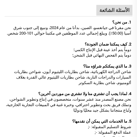
الأسئلة الشائعة
1. من نحن؟
نحن مقرنا في جيانغسو، الصين، بدأنا من عام 2024، ونبيع إلى جنوب شرق
آسيا (50.00٪). ويبلغ إجمالي عدد الموظفين في مكتبنا حوالي 101-200 شخص.
2. كيف يمكننا ضمان الجودة؟
دوماً يتم أخذ عينة قبل الإنتاج الكمي؛
دوماً يتم الفحص النهائي قبل الشحن؛
3. ما الذي يمكنكم شراؤه منا؟
شاحن الدراجة الكهربائية، شاحن بطاريات الليثيوم أيون، شواحن بطاريات
السيارات والدراجات النارية، شاحن بطاريات الليثيوم عالي القدرة بغلاف
ألومنيوم، شاحن بطارية السكوتر
4. لماذا يجب أن تشتري منا ولا تشتري من موردين آخرين؟
نحن مصنع المصدر منذ عشر سنوات، متخصصون في إنتاج وتطوير الشواحن،
وتملك فريق بحث وتطوير احترافي، وخبرة غنية في المبيعات التجارية الخارجية،
وتُباع منتجاتنا بشكل جيد محليًا ودوليًا
5. ما الخدمات التي يمكن أن نقدمها؟
شروط التسليم المقبولة: -;
عملة الدفع المقبولة: -;