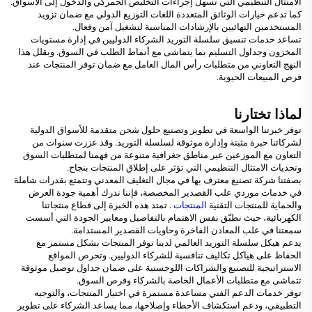
الامتثال التنظيمي التي تسهل إجراءات التخليص الجمركي والدخول إلى الأسواق.
كما تدعم خيارات الوثائق المتعددة اللغات التوزيع الدولي مع ضمان تزويد
المستخدمين النهائيين بالإرشادات المناسبة لتشغيل آمن وفعال.
تساعد خدمات تنسيق سلسلة التوريد الشركاء الدوليين في إدارة مستويات
المخزون وجداول التسليم بما يتماشى مع أنماط الطلب في السوق. ويقلل هذا
النهج التعاوني من متطلبات رأس المال العامل مع ضمان توفر المنتجات عند
فرص المبيعات الحيوية.
لماذا تختارنا
توفر خبرتنا الواسعة في تطوير وتصنيع حلول شحن متقدمة للأسواق الدولية
لشركائنا خبرة مثبتة وإدارة موثوقة لسلسلة التوريد. وقد عززت سنوات من
التعاون مع الموزعين عبر مناطق جغرافية متنوعة من فهمنا لمتطلبات السوق
وتحديات الامتثال التنظيمي التي تؤثر على إطلاق المنتجات بنجاح.
بصفتنا شركة تصنيع معترف بها في مجال التغليف المعدني وتتمتع بقدرات شاملة
في خدمات موردي علب القصدير المخصصة، فإننا ندرك أهمية جودة العرض
والحماية للمنتجات التقنية
المنتجات
. تمتد هذه الخبرة إلى قطاع منتجاتنا
الكهربائية، حيث نطبّق نفس الاهتمام بالتفاصيل ومعايير الجودة التي أسست
سمعتنا في علب المعادن الفاخرة وحاويات القصدير المستدامة.
يدعم هيكل سلسلة التوريد العالمي لدينا توفر المنتجات بشكل مستمر مع
الحفاظ على هياكل تكاليف تنافسية للشركاء الدوليين. وتحرص المواقع
الاستراتيجية للتصنيع والشراكات اللوجستية على ضمان جداول توصيل موثوقة
تتماشى مع متطلبات الأعمال الخاصة بالشركاء وفرص السوق.
توفر خدمات الدعم الفني مساعدة مستمرة في اختيار المنتجات، والتوجيه
التطبيقي، ودعم استكشاف الأخطاء وإصلاحها، مما يساعد الشركاء على تطوير