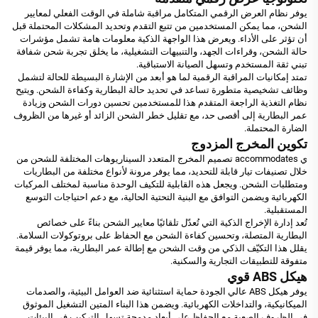
يوفر نظام العرض الرقمي المتكامل مراقبة شاملة في الوقت الفعلي لمعايير
الشحن، مما يمكن المستخدمين من تتبع التقدم وتحديد المشكلات المحتملة قبل
أن تؤثر على الأداء. ويعرض هذا الواجهة الذكية معلومات هامة تشمل مؤشرات
حالة الشحن، وقراءات الجهد، والتنبيهات التشغيلية، ما يخلق تجربة شحن شفافة
تبني ثقة المستخدم وتسهل الصيانة الاستباقية.
تمتد إمكانيات المراقبة الرقمية لما هو أبعد من الإشارة البسيطة للحالة لتشمل
وظائف تشخيصية متطورة تساعد في تحديد حالة البطارية وكفاءة الشحن. ويتيح
نظام التغذية الراجعة المتقدم هذا للمستخدمين تحسين دورات الشحن وزيادة
عمر البطارية إلى أقصى حد، مع تقليل خطر الشحن الزائد أو غيرها من الظروف
الضارة المحتملة.
تكوين المخرج المزدوج
ي accommodates تصميم المخرج المتعدد السيناريوهات المختلفة للشحن من
خلال تصنيفات تيار قابلة للتحديد، مما يوفر مرونة لأنواع مختلفة من البطاريات
ومتطلبات الشحن. ويجعل هذه القابلية للتكيف الوحدة مناسبة لمختلف المركبات
الكهربائية ويضمن التوافق مع البنية التحتية الحالية، مع دعم احتياجات التوسع
المستقبلية.
تُعد إدارة الإخراج الذكية التي تُعدّل تلقائيًا معايير الشحن بناءً على خصائص
البطارية المتصلة، وتحسين كفاءة الشحن مع الحفاظ على بروتوكولات السلامة.
يقلل هذا التكيّف الذكي من وقت الشحن مع إطالة عمر البطارية، مما يوفر قيمة
متفوقة للتطبيقات التجارية والسكنية.
هيكل ABS قوي
يوفر هيكل ABS عالي الجودة حماية استثنائية ضد العوامل البيئية، والصدمات
الميكانيكية، والتداخلات الكهربائية. ويضمن هذا البناء المتين التشغيل الموثوق
في الظروف الصعبة مع الحفاظ على أبعاد مدمجة تسهل التركيب في البيئات