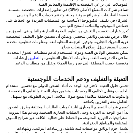
الموصلات التي تراعي التفضيلات الإقليمية والمعايير الفنية.
تساهم شراكات المصنّع الأصلي (OEM) في تطوير إصدارات متخصصة مصممة
خصيصًا لتطبيقات أو شرائح سوقية معينة. وتدعم خدمات الدعم الهندسي
الشركاء في تكييف التكنولوجيا الأساسية مع المتطلبات الفريدة مع الحفاظ على
خصائص الموثوقية والسلامة للمنتج القياسي.
تُعزز خيارات تخصيص التغليف من تطوير العلامة التجارية والتباين في السوق من
خلال عرض تقديمي وثائقي شخصي. ويمكن أن تتضمن حلول التغليف المخصصة
هوية الشريك التجارية، وتوفير الترجمة المحلية للغة، ومعلومات تنظيمية محددة
حسب السوق تسهّل إطلاق المنتجات بنجاح.
يمكن تخصيص الوثائق الفنية ومواد المستخدم لدعم متطلبات السوق المحددة،
بما في ذلك ترجمة اللغة، ومعلومات الامتثال التنظيمي، و
التطبيق
إرشادات
مخصصة حسب المنطقة التي تعزز رضا العملاء وتقلل من متطلبات الدعم.
التعبئة والتغليف ودعم الخدمات اللوجستية
تحمي حلول التعبئة الاحترافية الوحدات أثناء الشحن الدولي مع تحسين استخدام
الحاويات وتقليل تكاليف اللوجستيات. وتضمن مواد التعبئة والتغليف المتخصصة
والتكوينات المختلفة سلامة المنتج طوال سلاسل التوريد الطويلة، مع تسهيل
التعامل معه والتخزين بكفاءة.
تُصمم عبوات التصميم المعياري لتلبية كميات الطلبات المختلفة وطرق الشحن،
بدءًا من الوحدات الفردية وحتى الطلبات التجارية الضخمة. ويدعم هذا المرونة
استراتيجيات التوزيع المتنوعة مع الحفاظ على فعالية التكلفة عبر شرائح السوق
المختلفة والمناطق الجغرافية.
تشمل حزم الوثائق مواصفات فنية شاملة، وإرشادات التركيب، وشهادات