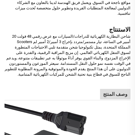
مواقع ناجحة في السوق. ويعمل فريق الهندسة لدينا بالتعاون مع الشركاء
الدوليين لمعالجة المتطلبات الفريدة وتطوير حلول متخصصة تُحدث ميزات
تنافسية.
الاستنتاج
شاحن البطارية الكهربائية للدراجات/السيارات مع عرض رقمي 48 فولت 20
أمبير في الساعة، تيار مستمر/متردد بإخراج 3 أمبير/2 أمبير لم Scooters
المملكة المتحدة، يمثل تكنولوجيا شحن متقدمة تلبي الاحتياجات المتطورة
لسوق التنقل الكهربائي العالمي. إن مزيج المراقبة الرقمية، والقدرة على
الإخراج المزدوج، والبناء القوي يوفر أداءً موثوقًا به عبر تطبيقات متنوعة، ويدعم
في الوقت نفسه نمو حلول النقل المستدامة. سيعثر الموزعون والمستوردون
الدوليون على أن هذا المنتج يقدم الجودة والموثوقية والمرونة المطلوبة للتطوير
الناجح للسوق في قطاع بنية تحتية الشحن للمركبات الكهربائية المتنامية.
وصف المنتج