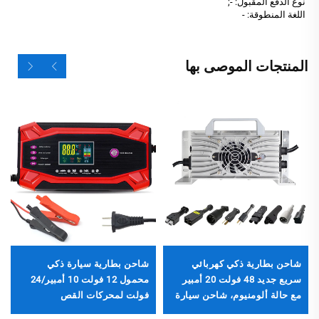
نوع الدفع المقبول: -;
اللغة المنطوقة: -
المنتجات الموصى بها
شاحن بطارية ذكي كهربائي
شاحن بطارية سيارة ذكي
سريع جديد 48 فولت 20 أمبير
محمول 12 فولت 10 أمبير/24
مع حالة ألومنيوم، شاحن سيارة
فولت لمحركات القص
والدراجات البخارية، شاحن