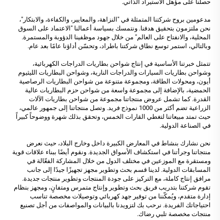
حصلنا على مؤهل الاستيراد الذاتي.
مدعومين بروح شركتنا المتمثلة في "النزاهة، والمعايير، والكفاءة، والابتكار"،
نحن ملتزمون بتحقيق هدفنا. ونتمسك بسياسة أعمالنا "الاعتماد على السوق
المحلية، والانفتاح على العالم" من خلال جهود موظفينا الدؤوبة والمستمرة.
وبالتالي، استمر توسع نطاق شركتنا باطراد، وتحسّن أداؤنا عامًا بعد عام.
تتمثل خبرتنا الأساسية في إنتاج شواحن بطاريات الدراجات الكهربائية،
وشواحن بطاريات السيارات والدراجات النارية، وشواحن البطاريات الليثيوم
أيون، ومحولات الطاقة، ومجموعة متنوعة من شواحن البطاريات الرصاصية
الحمضية، بالإضافة إلى مجموعة واسعة من شواحن حزم البطاريات عالية
القدرة. كما تشمل عروض منتجاتنا مجموعة من شواحن بطاريات الآلات
الزراعية تضم أكثر من 1000 نموذج فريد. وتصل منتجاتنا إلى جمهور عالمي،
حيث تمتد مبيعاتنا لتغطي القارات الخمس، وتحقق بذلك شهرة ووضوحاً كبيراً
في الصناعة الدولية.
نحن نشارك بنشاط في المعارض الكبيرة داخل وخارج البلاد، حيث نعرض
منتجاتنا وجرأتنا في استكشاف الأسواق الجديدة. ونقوم أيضًا ببناء علاقات قوية
ومستقرة مع الموزعين في مختلف الدول من خلال المشاركة الفعّالة في
المسابقات الدولية. لدينا قسم بحث وتطوير مجهز تجهيزًا جيدًا إلى جانب
مرافق إنتاج كاملة، مع التركيز على جودة المنتجات وتطوير منتجات جديدة.
تقوم شركتنا بتدريب فريق بحث وتطوير وإنتاج متمرس ومتفانٍ، ومجهز بنظام
إدارة متقدم، ويُمكّننا من توفير جهد كهربائي وتوصيلات مخصصة تناسب
احتياجاتك الفريدة. نرحب بك لتزويدنا بالبيانات والمواصفات من أجل تصنيع
منتجات مخصصة تلبي رضاك.