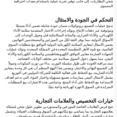
شحن البطاريات، إلى جانب توفير تجربة عملية باستخدام معدات احترافية
المستوى.
التحكم في الجودة والامتثال
تدمج عمليات التصنيع بروتوكولات ضمان جودة شاملة تضمن أداءً متسقًا
وموثوقية عبر دفعات الإنتاج. وتؤكد إجراءات الاختبار المتقدمة سلامة الأداء
الكهربائي، والأداء الحراري، والمتانة الميكانيكية قبل وصول الوحدات إلى
الأسواق الدولية، مما يوفر الثقة لكل من الموزعين والمستخدمين النهائيين.
يضمن الامتثال لمعايير السلامة الكهربائية الدولية التوافق مع متطلبات السوق
العالمية، مع تلبية الأطر التنظيمية المحددة في المملكة المتحدة. وتؤكد عمليات
الشهادة الصارمة معايير التوافق الكهرومغناطيسي والسلامة الكهربائية والأداء
البيئي، مما يسهل دخول السوق بسلاسة عبر مختلف الولايات القضائية.
تمتد مراقبة الجودة على طول سلسلة التوريد، بدءًا من توريد المكونات وصولاً
إلى التجميع النهائي والاختبار. ويضمن هذا النهج المنظم أن تفي كل وحدة بمعايير
الأداء الصارمة، مع الحفاظ على فعالية التكلفة للشركاء الدوليين في التوزيع.
يشمل الامتثال البيئي ممارسات تصنيع مسؤولة واختيار المواد التي تدعم أهداف
الاستدامة مع الحفاظ على أداء المنتج. وتتماشى هذه الاعتبارات مع المتطلبات
المتزايدة في السوق لأجهزة كهربائية واعية بيئيًا.
خيارات التخصيص والعلامات التجارية
تتيح فرص العلامات الخاصة للموزعين والمستوردين تطوير حلول شحن مُسَمّاة
بعلامتهم التجارية بما يتماشى مع مكانتهم في السوق ومتطلبات العملاء. وتشمل
خيارات التخصيص ألوان الغلاف، وتكوينات الشاشة الرقمية، ومواصفات