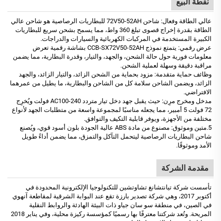
نقطة البيع
عالي الطاقة وفعال: شاحن 72V50-52AH للبطاريات الرصاصية هو شاحن عالي
الطاقة بقدرة إخراج قصوى تبلغ 360 واط، مما يسمح بشحن سريع للبطاريات
الكبيرة المستخدمة في المركبات الكهربائية والسيارات والدراجات.
عرض رقمي: يتمتع نموذج CCB-SX72V50-52AH بشاشة رقمية تعرض
معلومات فورية حول حالة الشحن، والجهد، والتيار، وقدرة البطارية، مما يضمن
مراقبة دقيقة وسهلة لعملية الشحن.
وظائف حماية متقدمة: مزود بحماية من الشحن الزائد، والتيار الزائد، والجهد
الزائد، ويضمن الشاحن سلامة كل من الشاحن والبطارية، ما يطيل من عمرهما
الافتراضي.
مدخل ومخرج مرِن: حيث يقبل جهد دخل تيار متردد AC100-240 فولت ويُخرِج
72 فولت 5 أمبير، مما يجعله مناسبًا لمجموعة واسعة من متطلبات الجهد لأنواع
مختلفة من الأجهزة، ويوفر قابلية التكيف والتوافق.
5.متين وموثوق: مصنوع من مادة ABS عالية الجودة بلون أسود قوي، ويُصنع
شاحن البطاريات الرصاصية ليتحمل التآكل والتمزق، مما يضمن أداءً طويل
الأمد وموثوقًا.
مقدمة الشركة
تأسست شركة تيانتشانغ تشاوتشين للتكنولوجيا الإلكترونية المحدودة في
أكتوبر 2017، وهي شركة تصدير بارزة تقع عند البوابة الشرقية لمقاطعة آنهوي
في الصين، في منطقة سو سان جياو ذات البيئة الهادئة والروابط النقلية
المريحة. وتُعد شركتنا معترفًا بها رسميًا كمؤسسة ركيزة محلية، وفي يناير 2018