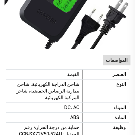
المواصفات
العنصر
القيمة
النوع
شاحن الدراجة الكهربائية، شاحن
بطارية الرصاص الحمضية، شاحن
المركبة الكهربائية
الميناء
DC، AC
المادة
ABS
وظيفة
حماية من درجة الحرارة رقم
الموديل: CCB-SX72V50-52AH