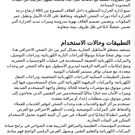
المحدودة المساحة.
تمنع إدارة الحرارة المتطورة داخل الغلاف المصنوع من ABS ارتفاع درجة
الحرارة أثناء دورات الشحن الطويلة، وتحافظ على الأداء الأمثل وتطيل عمر
المكونات. ويتضمن تصميم الغلاف تهوية مدروسة وميزات تبديد الحرارة التي
تضمن تشغيلًا ثابتًا في ظل ظروف بيئية متفاوتة.
التطبيقات وحالات الاستخدام
يستفيد مشغلو الأساطيل التجارية بشكل كبير من حل الشحن الاحترافي هذا،
حيث يوفر شحنًا صيانةً موثوقًا للدراجات النارية الكهربائية، ودراجات التوصيل،
والمركبات الكهربائية الخفيفة المستخدمة في عمليات اللوجستيات الحضرية.
وتتيح إمكانيات المراقبة الرقمية لمديري الأسطول تتبع حالة الشحن عبر وحدات
متعددة، مع ضمان توافر مستمر للعمليات اليومية.
تشمل التطبيقات السكنية الدراجات الكهربائية الشخصية، ودراجات التنقل
الكهربائية، والمركبات الترفيهية الكهربائية التي يحتاج المستخدمون فيها إلى
شحن موثوق مع مؤشرات واضحة للحالة. وتجعل واجهة المستخدم الصديقة
وميزات الأمان منه خيارًا مثاليًا للمستخدمين غير التقنيين الذين يحتاجون إلى
شحن موثوق دون متطلبات إعداد أو مراقبة معقدة.
تستخدم مراكز البيع والخدمات هذه وحدات الشحن لتوفير الخدمات للعملاء
والحفاظ على المركبات التوضيحية. ويُحدث المظهر الاحترافي مع العرض
الرقمي انطباعًا إيجابيًا لدى العملاء، في حين أن البنية القوية تتحمل الاستخدام
المتكرر في البيئات التجارية.
تستخدم المؤسسات التعليمية والمرافق التدريبية هذه الشواحن في برامج صيانة
المركبات الكهربائية والتعليم التقني. ويسهل العرض الرقمي الواضح فهم مبادئ