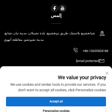
إلمس
شيانغشينغ بلاستيك، طريق دونغشينغ، بلدة تشينلان، مدينة تيان تشانغ،
مدينة تشوتشو، مقاطعة آنهوي
+86-13655504188
[email protected]
We value your privacy
حقوق الطبع والنشر © 2026 شركة Tianchang Chaochen للتكنولوجيا الإلكترونية
We use cookies and similar tools to provide our services. If you
المحدودة. جميع الحقوق محفوظة.
سياسة الخصوصية
don't want to accept all cookies, click Personalize cookies.
Accept all
Personalize cookies