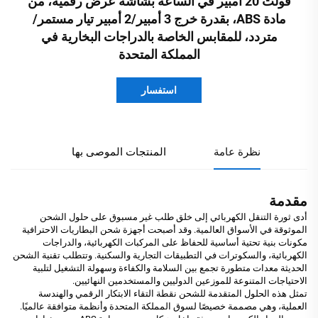
فولت 20 أمبير في الساعة بشاشة عرض رقمية، من
مادة ABS، بقدرة خرج 3 أمبير/2 أمبير تيار مستمر/
متردد، للمقابس الخاصة بالدراجات البخارية في
المملكة المتحدة
استفسار
نظرة عامة
المنتجات الموصى بها
مقدمة
أدى ثورة التنقل الكهربائي إلى خلق طلب غير مسبوق على حلول الشحن
الموثوقة في الأسواق العالمية. وقد أصبحت أجهزة شحن البطاريات الاحترافية
مكونات بنية تحتية أساسية للحفاظ على المركبات الكهربائية، والدراجات
الكهربائية، والسكوترات في التطبيقات التجارية والسكنية. وتتطلب تقنية الشحن
الحديثة معدات متطورة تجمع بين السلامة والكفاءة وسهولة التشغيل لتلبية
الاحتياجات المتنوعة للموزعين الدوليين والمستخدمين النهائيين.
تمثل هذه الحلول المتقدمة للشحن نقطة التقاء الابتكار الرقمي والهندسة
العملية، وهي مصممة خصيصًا لسوق المملكة المتحدة وأنظمة متوافقة عالميًا.