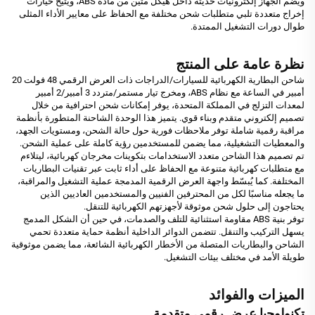
ويضم الجهاز إلكترونيات حديثة داخل هيكل متين من مادة ABS، ويتيح خيارات
إخراج متعددة تلبي متطلبات شحن مختلفة مع الحفاظ على معايير الأداء المثلى
طوال دورات التشغيل الممتدة.
نظرة عامة على المنتج
شاحن البطارية الكهربائية للسيارات/الدراجات ذات العرض الرقمي 48 فولت 20
أمبير في الساعة مع نظام ABS، ومخرج تيار مستمر/متردد 3 أمبير/2 أمبير
لمعدات التزلج في المملكة المتحدة، يوفر إمكانات شحن احترافية من خلال
تصميم إلكتروني متقدم وبناء قوي. يتميز هذا الوحدة الشاحنة المتطورة بأنظمة
مراقبة رقمية شاملة توفر ملاحظات فورية حول حالة الشحن، ومستويات الجهد،
والمعطيات التشغيلية، مما يضمن للمستخدمين رؤية كاملة على عملية الشحن.
تم تصميم هذا الشاحن متعدد الاستخدامات بتكوينات مخرجان كهربائية، ليتلاءم
مع متطلبات كهربائية متنوعة مع الحفاظ على أداء ثابت عبر تقنيات البطاريات
المختلفة. كما يُبسّط واجهة العرض الرقمية المدمجة عملية التشغيل والمراقبة،
ما يجعله مناسبًا لكل من المحترفين الفنيين والمستخدمين العاديين الذين
يحتاجون إلى حلول شحن موثوقة لأجهزتهم الكهربائية للتنقل.
توفر بنية ABS مقاومة استثنائية للتلف والصدمات، في حين أن الشكل المدمج
يسهل التركيب والتنقل. تتضمن الدوائر الداخلية أنظمة حماية متعددة تحمي
الشاحن والبطاريات المتصلة من الأخطار الكهربائية الشائعة، مما يضمن موثوقية
طويلة الأمد في مختلف بيئات التشغيل.
الميزات والفوائد
تكنولوجيا عرض رقمي متقدمة