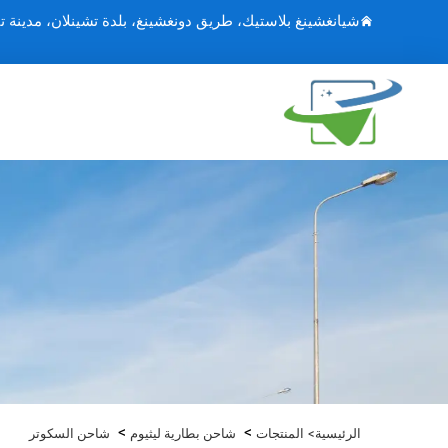
شيانغشينغ بلاستيك، طريق دونغشينغ، بلدة تشينلان، مدينة ت
>
>
الرئيسية>
المنتجات
شاحن بطارية ليثيوم
شاحن السكوتر