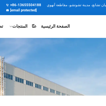
يان تشانغ، مدينة تشوتشو، مقاطعة آنهوي
+86-13655504188
[email protected]
الصفحة الرئيسية
عنّا
المنتجات
تط