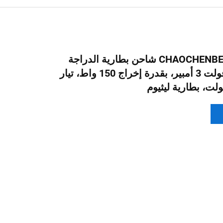
وصول جديد CHAOCHENBEN شاحن بطارية الدراجة
الكهربائية 48 فولت 3 أمبير، بقدرة إخراج 150 واط، تيار