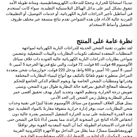
تبديدًا استثنائيًا للحرارة، وحجبًا للتدخلات الكهرومغناطيسية، ومتانة طويلة الأمد
تتفوق بشكل كبير على بدائل الهياكل البلاستيكية التقليدية. سواء كانت تُستخدم
في أساطيل تأجير الدراجات النارية الكهربائية، أو خدمات التوصيل، أو التطبيقات
الفردية عالية الأداء، فإن هذه الشواحن تقدم نتائج متسقة عبر مختلف ظروف
التشغيل وأنماط الاستخدام.
نظرة عامة على المنتج
لقد تطورت تقنية الشحن الحديثة للدراجات النارية الكهربائية لمواجهة
المتطلبات المعقدة لمختلف تكوينات البطاريات والبيئات التشغيلية. وتتضمن
شواحن بطاريات الدراجات النارية الكهربائية عالية الجودة ذات غلاف سبائك
الألومنيوم 48 فولت، 60 فولت، 72 فولت، والتي تبلغ قدرتها الخرجية 5 أمبير، 6
أمبير، 8 أمبير، 10 أمبير، و 600 واط، ودخل 220 فولت، خوارزميات شحن متعددة
المراحل متطورة تقوم تلقائيًا بالتكيف مع أنواع كيمياء البطاريات المختلفة
وقدراتها ومتطلبات الشحن الخاصة بها. ويقوم النظام الذكي الخاضع للتحكم
بواسطة المعالج الدقيق بمراقبة حالة البطارية طوال دورة الشحن، ويتبنى
تعويض درجة الحرارة، وتنظيم الجهد، وتحديد التيار بهدف تحقيق أقصى عمر
ممكن للبطارية وتقليل زمن الشحن إلى الحد الأدنى.
يمثل هيكل الغلاف المصنوع من سبائك الألومنيوم تقدمًا كبيرًا في تقنية وحدات
شحن البطاريات، حيث يوفر إدارة حرارية متفوقة مقارنةً بالمواد التقليدية. تتيح
هذه القدرة المحسّنة على تبديد الحرارة التشغيل المستمر بقدرة عالية دون
انخفاض الأداء الناتج عن السخونة الزائدة، مما يضمن أداءً ثابتًا في الشحن حتى
أثناء فترات الاستخدام الطويلة. كما أن البنية المعدنية القوية توفر توافقًا
كهرومغناطيسيًا ممتازًا، مما يقلل من التداخل مع الأجهزة الإلكترونية القريبة
ويحمي المكونات الداخلية من الاضطرابات الكهرومغناطيسية الخارجية.