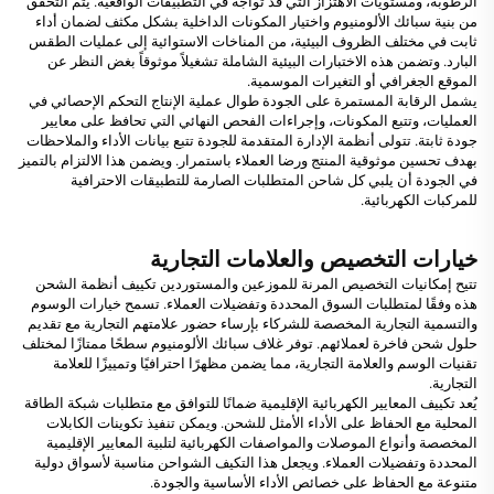
الرطوبة، ومستويات الاهتزاز التي قد تُواجه في التطبيقات الواقعية. يتم التحقق
من بنية سبائك الألومنيوم واختيار المكونات الداخلية بشكل مكثف لضمان أداء
ثابت في مختلف الظروف البيئية، من المناخات الاستوائية إلى عمليات الطقس
البارد. وتضمن هذه الاختبارات البيئية الشاملة تشغيلاً موثوقاً بغض النظر عن
الموقع الجغرافي أو التغيرات الموسمية.
يشمل الرقابة المستمرة على الجودة طوال عملية الإنتاج التحكم الإحصائي في
العمليات، وتتبع المكونات، وإجراءات الفحص النهائي التي تحافظ على معايير
جودة ثابتة. تتولى أنظمة الإدارة المتقدمة للجودة تتبع بيانات الأداء والملاحظات
بهدف تحسين موثوقية المنتج ورضا العملاء باستمرار. ويضمن هذا الالتزام بالتميز
في الجودة أن يلبي كل شاحن المتطلبات الصارمة للتطبيقات الاحترافية
للمركبات الكهربائية.
خيارات التخصيص والعلامات التجارية
تتيح إمكانيات التخصيص المرنة للموزعين والمستوردين تكييف أنظمة الشحن
هذه وفقًا لمتطلبات السوق المحددة وتفضيلات العملاء. تسمح خيارات الوسوم
والتسمية التجارية المخصصة للشركاء بإرساء حضور علامتهم التجارية مع تقديم
حلول شحن فاخرة لعملائهم. توفر غلاف سبائك الألومنيوم سطحًا ممتازًا لمختلف
تقنيات الوسم والعلامة التجارية، مما يضمن مظهرًا احترافيًا وتمييزًا للعلامة
التجارية.
يُعد تكييف المعايير الكهربائية الإقليمية ضمانًا للتوافق مع متطلبات شبكة الطاقة
المحلية مع الحفاظ على الأداء الأمثل للشحن. ويمكن تنفيذ تكوينات الكابلات
المخصصة وأنواع الموصلات والمواصفات الكهربائية لتلبية المعايير الإقليمية
المحددة وتفضيلات العملاء. ويجعل هذا التكيف الشواحن مناسبة لأسواق دولية
متنوعة مع الحفاظ على خصائص الأداء الأساسية والجودة.