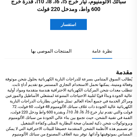
سبائك الألومنيوم، تيار خرج 5أ، 6أ، 8أ، 10أ، قدرة خرج
600 واط، ومدخل 220 فولت
استفسار
نظرة عامة
المنتجات الموصى بها
مقدمة
يُطالب السوق المتنامي بسرعة للدراجات النارية الكهربائية بحلول شحن موثوقة
وفعالة ومتينة، يمكنها تحمل الاستخدام التجاري المستمر مع تقديم أداءٍ ثابت.
تتطلب معدات شحن المركبات الكهربائية الاحترافية هندسة متقدمة ومواد أولية
عالية الجودة وبناءً قويًا لتلبية الاحتياجات المتنوعة لمشغلي الأساطيل والموزعين
ومراكز الخدمة في جميع أنحاء العالم. تمثل شواحن بطاريات الدراجات النارية
الكهربائية عالية الجودة ذات غلاف سبائك الألومنيوم 48 فولت، 60 فولت، 72
فولت والتي تقدم تيار خرج 5أ، 6أ، 8أ، 10أ، وبقدرة 600 واط ودخل 220 فولت،
القمة في تقنية الشحن، حيث تجمع بين بناء عالي الجودة من سبائك الألومنيوم
وبروتوكولات شحن ذكية لضمان صحة البطارية المثلى وكفاءة التشغيل.
تم تصميم هذه الأنظمة الشحن المتقدمة خصيصًا للبيئات الاحترافية التي لا يمكن
المساس بموثوقيتها وأدائها. توفر بنية الغلاف المصنوع من سبائك الألومنيوم