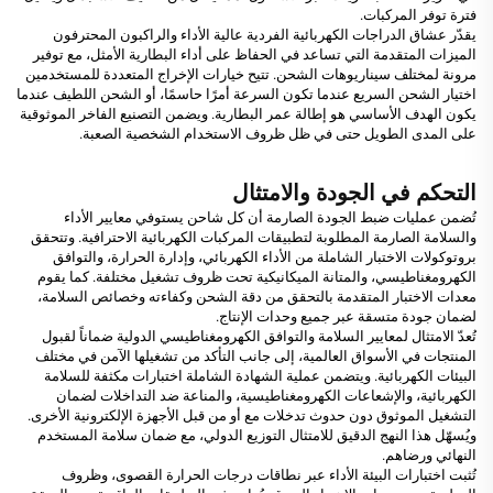
فترة توفر المركبات.
يقدّر عشاق الدراجات الكهربائية الفردية عالية الأداء والراكبون المحترفون
الميزات المتقدمة التي تساعد في الحفاظ على أداء البطارية الأمثل، مع توفير
مرونة لمختلف سيناريوهات الشحن. تتيح خيارات الإخراج المتعددة للمستخدمين
اختيار الشحن السريع عندما تكون السرعة أمرًا حاسمًا، أو الشحن اللطيف عندما
يكون الهدف الأساسي هو إطالة عمر البطارية. ويضمن التصنيع الفاخر الموثوقية
على المدى الطويل حتى في ظل ظروف الاستخدام الشخصية الصعبة.
التحكم في الجودة والامتثال
تُضمن عمليات ضبط الجودة الصارمة أن كل شاحن يستوفي معايير الأداء
والسلامة الصارمة المطلوبة لتطبيقات المركبات الكهربائية الاحترافية. وتتحقق
بروتوكولات الاختبار الشاملة من الأداء الكهربائي، وإدارة الحرارة، والتوافق
الكهرومغناطيسي، والمتانة الميكانيكية تحت ظروف تشغيل مختلفة. كما يقوم
معدات الاختبار المتقدمة بالتحقق من دقة الشحن وكفاءته وخصائص السلامة،
لضمان جودة متسقة عبر جميع وحدات الإنتاج.
تُعدّ الامتثال لمعايير السلامة والتوافق الكهرومغناطيسي الدولية ضماناً لقبول
المنتجات في الأسواق العالمية، إلى جانب التأكد من تشغيلها الآمن في مختلف
البيئات الكهربائية. ويتضمن عملية الشهادة الشاملة اختبارات مكثفة للسلامة
الكهربائية، والإشعاعات الكهرومغناطيسية، والمناعة ضد التداخلات لضمان
التشغيل الموثوق دون حدوث تدخلات مع أو من قبل الأجهزة الإلكترونية الأخرى.
ويُسهّل هذا النهج الدقيق للامتثال التوزيع الدولي، مع ضمان سلامة المستخدم
النهائي ورضاهم.
تُثبت اختبارات البيئة الأداء عبر نطاقات درجات الحرارة القصوى، وظروف