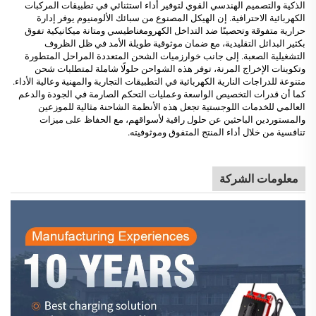
الذكية والتصميم الهندسي القوي لتوفير أداء استثنائي في تطبيقات المركبات
الكهربائية الاحترافية. إن الهيكل المصنوع من سبائك الألومنيوم يوفر إدارة
حرارية متفوقة وتحصينًا ضد التداخل الكهرومغناطيسي ومتانة ميكانيكية تفوق
بكثير البدائل التقليدية، مع ضمان موثوقية طويلة الأمد في ظل الظروف
التشغيلية الصعبة. إلى جانب خوارزميات الشحن المتعددة المراحل المتطورة
وتكوينات الإخراج المرنة، توفر هذه الشواحن حلولًا شاملة لمتطلبات شحن
متنوعة للدراجات النارية الكهربائية في التطبيقات التجارية والمهنية وعالية الأداء.
كما أن قدرات التخصيص الواسعة وعمليات التحكم الصارمة في الجودة والدعم
العالمي للخدمات اللوجستية تجعل هذه الأنظمة الشاحنة مثالية للموزعين
والمستوردين الباحثين عن حلول راقية لأسواقهم، مع الحفاظ على ميزات
تنافسية من خلال أداء المنتج المتفوق وموثوفيته.
معلومات الشركة