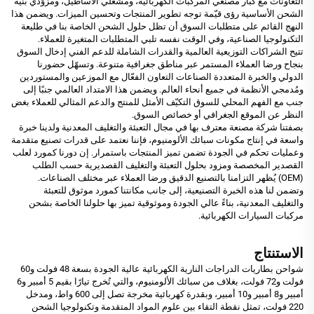
التعاونات مع كبار مصنعي المركبات الكهربائية، ومشغلي الأساطيل، ومزوّدي بنية
الشحن الأساسية رؤى قيّمة توجه تطوير المنتجات وتحسين الميزات. ويضمن هذا
النهج القائم على متطلبات السوق أن تظل حلول الشحن الخاصة بنا في طليعة
التكنولوجيا الصناعية، وفي الوقت نفسه تلبي المتطلبات المتغيرة للعملاء.
تتيح الشراكات التوزيعية العالمية والقدرات الشاملة للدعم الفني إدخال السوق
بنجاح ورضا العملاء المستمر عبر مناطق جغرافية متنوعة. وتسهّل حضورنا
الدولي والخبرة المتعددة الصناعات التعاون الفعّال مع الموزعين والمستوردين
ومُدمجي الأنظمة في جميع أنحاء العالم. ويضمن هذا الامتداد العالمي جنبًا إلى
جنب مع الفهم المحلي للسوق التكيّف الأمثل للمنتج والدعم المثالي للعملاء بغض
النظر عن الموقع الجغرافي أو خصائص السوق.
بصفتنا شركة مصنعة معترف بها في مجال التعبئة والتغليف المعدنية ولدينا خبرة
واسعة في إنتاج مكونات سبائك الألومنيوم، فإننا نعتمد على قدرات تصنيع متقدمة
وعمليات تحكم في الجودة تضمن تميز المنتجات باستمرار. إن دورنا كمورد لعلب
القصدير المخصصة ومزود بحلول التعبئة والتغليف القصديرية حسب الطلب
(OEM) يُظهر التزامنا بالتصنيع الدقيق ورضا العملاء عبر مختلف الصناعات.
وتضمن لنا هذه الخبرة التصنيعية، إلى جانب مكانتنا كمورد موثوق للتعبئة
والتغليف المعدنية، بناءً عالي الجودة وموثوقية تميز بها حلولنا الخاصة بشحن
مركبات السيارات الكهربائية.
الاستنتاج
شواحن بطاريات الدراجات النارية الكهربائية عالية الجودة بسعة 48 فولت و60
فولت و72 فولت، بغلاف من سبائك الألومنيوم، والتي تُخرج تيارًا بقيم 5 أمبير و6
أمبير و8 أمبير و10 أمبير، وبقدرة كهربائية مخرجة تصل إلى 600 واط، ومدخل
220 فولت، تمثل نقطة التقاء بين علوم المواد المتقدمة وتكنولوجيا الشحن