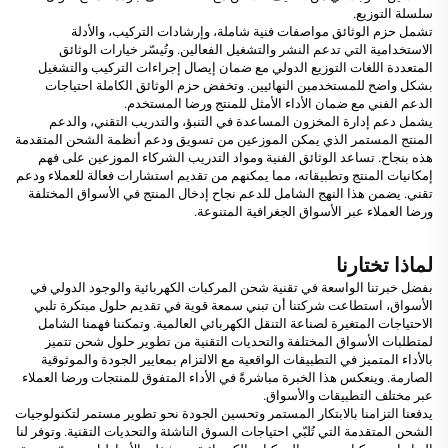
سلسلة التوزيع.
تشمل حزم الوثائق مواصفات فنية شاملة، وإرشادات التركيب، والأدلة
الاستخدامية التي تدعم النشر والتشغيل الفعالين. وتُيسّر خيارات الوثائق
المتعددة اللغات التوزيع الدولي مع ضمان إيصال إجراءات التركيب والتشغيل
بشكل واضح للمستخدمين النهائيين. وتخفض حزم الوثائق الكاملة احتياجات
الدعم الفني مع ضمان الأداء الأمثل للمنتج ورضا المستخدم.
يشمل دعم إدارة المخزون المساعدة في التنبؤ، والتدريب التقني، والدعم
المنتج المستمر الذي يمكن الموزعين من تسويق ودعم أنظمة الشحن المتقدمة
هذه بنجاح. تساعد الوثائق الفنية ومواد التدريب الشركاء الموزعين على فهم
إمكانيات المنتج وتطبيقاته، مما يمكنهم من تقديم استشارات فعالة للعملاء ودعم
تقني. يضمن هذا النهج الشامل للدعم نجاح إدخال المنتج في الأسواق المختلفة
ورضا العملاء عبر الأسواق الجغرافية المتنوعة.
لماذا تختارنا
بفضل خبرتنا الواسعة في تقنية شحن المركبات الكهربائية والوجود الدولي في
الأسواق، استطاعت شركتنا أن تبني سمعة قوية في تقديم حلول مبتكرة تلبي
الاحتياجات المتغيرة لصناعة التنقل الكهربائي العالمية. وتمكننا فهمنا الشامل
لمتطلبات الأسواق المختلفة والتحديات التقنية من تطوير حلول شحن تتميز
بالأداء المتميز في التطبيقات الواقعية مع الالتزام بمعايير الجودة والموثوقية
الصارمة. وينعكس هذا الخبرة مباشرةً في الأداء المتفوق للمنتجات ورضا العملاء
عبر مختلف التطبيقات والأسواق.
يدفعنا التزامنا بالابتكار المستمر وتحسين الجودة نحو تطوير مستمر لتكنولوجيات
الشحن المتقدمة التي تُلبّي احتياجات السوق الناشئة والتحديات التقنية. وتوفر لنا