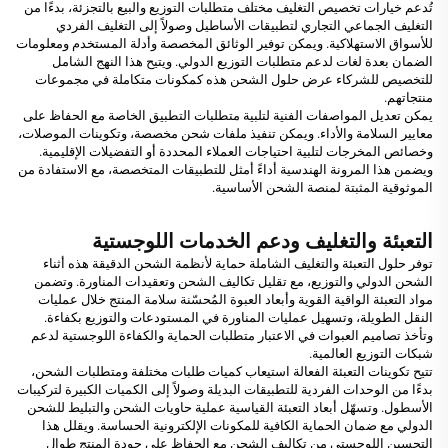
تُدعم خيارات تخصيص التغليف مختلف متطلبات التوزيع والبيع بالتجزئة، بدءًا من
التغليف الجماعي التجاري لتطبيقات الأساطيل وصولاً إلى التغليف الفردي
للأسواق الاستهلاكية. ويمكن توفير الوثائق المخصصة وأدلة المستخدم ومعلومات
الضمان بعدة لغات لدعم متطلبات التوزيع الدولي. ويتيح هذا النهج الشامل
للتخصيص للشركاء عرض حلول الشحن هذه كمكونات متكاملة في مجموعات
منتجاتهم.
يمكن تعديل المواصفات الفنية لتلبية متطلبات التطبيق الخاصة مع الحفاظ على
معايير السلامة والأداء. ويمكن تنفيذ ملفات شحن مخصصة، وتكوينات الموصلات،
وخصائص المخرجات لتلبية احتياجات العملاء المحددة أو التفضيلات الإقليمية.
ويضمن هذا المرونة الهندسية أداءً أمثل للتطبيقات المتخصصة، مع الاستفادة من
الموثوقية المثبتة لمنصة الشحن الأساسية.
التعبئة والتغليف ودعم الخدمات اللوجستية
توفر حلول التعبئة والتغليف الشاملة حماية لأنظمة الشحن الدقيقة هذه أثناء
الشحن الدولي والتوزيع، مع تقليل تكاليف الشحن وتعقيدات المناورة. وتضمن
مواد التعبئة الواقية القوية وأبعاد العبوة المُحسّنة سلامة المنتج خلال عمليات
النقل الطويلة، وتسهيل عمليات المناورة في المستودعات والتوزيع بكفاءة.
وتأخذ تصاميم العبوات في الاعتبار متطلبات الحماية والكفاءة اللوجستية لدعم
شبكات التوزيع العالمية.
تتيح تكوينات التعبئة الفعالة استيعاب كميات طلبات مختلفة ومتطلبات الشحن،
بدءًا من الوحدات الفردية للتطبيقات البديلة وصولاً إلى الكميات الكبيرة لتركيبات
الأسطول. وتسهّل أبعاد التعبئة القياسية عملية حاويات الشحن والتبليط للشحن
الدولي مع ضمان الحماية الكافية للمكونات الإلكترونية الحساسة. ويقلل هذا
التحسين اللوجستي من تكاليف الشحن مع الحفاظ على جودة المنتج طوال