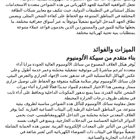
تجعل التوافقية العالمية للجهد الكهربائي من هذه الشواحن متعددة الاستخدامات
بشكل استثنائي في التطبيقات الدولية، حيث تتكيف مع معايير شبكات الطاقة
المختلفة في المناطق المتنوعة مع الحفاظ على كفاءة الشحن المثلى. ويضمن
نطاق الجهد المدخل الواسع تشغيلاً موثوقاً به عبر أسواق جغرافية مختلفة، ما
يجعلها مثالية للموزعين والمستوردين الذين يخدمون قواعد عملاء متنوعة
بمتطلبات بنية تحتية كهربائية مختلفة.
الميزات والفوائد
بناء متقدم من سبيكة الألومنيوم
يُوفر هيكل الغلاف المصنوع من سبائك الألومنيوم العالية الجودة مزايا أداء
متعددة تُترجم مباشرةً إلى موثوقية تشغيلية محسّنة وعمر خدمة أطول. وعلى
عكس الهياكل البلاستيكية التي قد تتدهور تحت الإجهاد الحراري والتعرض البيئي،
فإن سبائك الألومنيوم توفر سلامة هيكلية متفوقة مع الحفاظ على توصيل حراري
ممتاز. ويضمن هذا الاختيار المتقدم للمواد تبديدًا فعالًا للحرارة أثناء دورات
الشحن عالية القدرة، مما يمنع تدهور المكونات الداخلية ويحافظ على أداء ثابت
في مختلف ظروف درجات الحرارة المحيطة.
تجعل مقاومة سبائك الألومنيوم للتآكل هذه الشواحن مناسبة لظروف بيئية
متنوعة، من المناطق الساحلية الرطبة إلى البيئات الصناعية الغبارية. كما يوفر
الغلاف المعدني حماية محسّنة من التداخل الكهرومغناطيسي، حيث يحمي
الدوائر الداخلية الحساسة من التدخلات الخارجية، ويمنع في الوقت نفسه
الشاحن من التأثير على المعدات الإلكترونية القريبة. تضمن هذه الحماية الشاملة
تشغيلًا موثوقًا في البيئات ذات الضوضاء الكهربائية التي تُعتبر شائعة في
الإعدادات التجارية والصناعية.