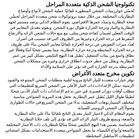
تكنولوجيا الشحن الذكية متعددة المراحل
تُحسّن خوارزميات الشحن المتطورة تلقائيًا عملية الشحن لأنواع وأوضاع
البطاريات المختلفة، من خلال تنفيذ بروتوكولات شحن متعددة المراحل تُحسِّن
صحة البطارية وتمدّد عمرها الافتراضي. يقوم النظام الذكي برصد مستمر لجهد
البطارية والتيار ودرجة الحرارة طوال دورة الشحن، ويقوم بتعديل المعايير في
الوقت الفعلي لضمان كفاءة شحن مثلى، مع منع حالات الشحن الزائد والارتفاع
المفرط في درجة الحرارة وغيرها من الظروف التي قد تتسبب في أضرار.
تُعدّد ميزات التعويض عن درجة الحرارة تلقائيًا معايير الشحن بناءً على ظروف
درجة الحرارة المحيطة ودرجة حرارة البطارية، مما يضمن شحنًا آمنًا وفعالًا عبر
نطاق واسع من بيئات التشغيل. يُطيل هذا النهج التكيفي بشكل كبير من عمر
البطارية، ويقلل من خطر حدوث انطلاق حراري وغيره من مشكلات الشحن
المرتبطة بدرجة الحرارة التي قد تؤثر على السلامة والأداء.
تكوين مخرج متعدد الأغراض
توفر خيارات متعددة للتيار الناتج مرونة لتلبية متطلبات الشحن المتنوعة والقيود
الزمنية. تمكن الإعدادات ذات التيار الأعلى من الشحن السريع للتطبيقات التي
تتطلب أوقات دوران قصيرة، في حين تدعم الإعدادات ذات التيار الأدنى شحنًا
لطيفًا طوال الليل يُطيل عمر البطارية. تجعل هذه المرونة الشواحن مناسبة
لمختلف السيناريوهات التشغيلية، بدءًا من الشحن السريع في حالات الطوارئ
وصولاً إلى الشحن الروتيني للصيانة.
يقوم النظام الذكي لاختيار التيار بتعديل الناتج تلقائيًا بناءً على حالة البطارية
والسعة، ويمنع ظروف التيار الزائد التي قد تؤدي إلى تلف خلايا البطارية
الحساسة. يضمن هذا النهج التكيفي شحنًا مثاليًا للبطاريات ذات الأعمار المختلفة
والسعة وأنواع الكيمياء، ما يجعل الشواحن متعددة الاستخدامات بشكل استثنائي
لتطبيقات الأساطيل المختلطة.