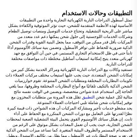
التطبيقات وحالات الاستخدام
تمثل أسطول الدراجات النارية الكهربائية التجارية واحدة من التطبيقات
الأساسية لهذه الأنظمة المتقدمة للشحن، حيث تؤثر الموثوقية والكفاءة بشكل
مباشر على الربحية التشغيلية. وتحتاج خدمات التوصيل ومنصات توصيل الطعام
وشركات الخدمات اللوجستية إلى حلول شحن يمكنها دعم عدد متعدد من
المركبات بأقل قدر ممكن من التوقف، مما يجعل البنية القوية وقدرات الشحن
الذكية ضرورية للحفاظ على توافر الأسطول. وتضمن بنية سبائك الألومنيوم أداءً
ثابتاً حتى في ظل الاستخدام التجاري المستمر، في حين أن التوافق مع جهد
كهربائي متعدد يتيح إمكانية استيعاب أساطيل مختلطة ذات مواصفات مختلفة
للدراجات النارية.
تستفيد وكالات بيع الدراجات النارية الكهربائية ومراكز الخدمة بشكل كبير من
إمكانات الشحن المتعددة، حيث يجب عليها استيعاب مختلف مركبات العملاء ذات
تكوينات البطاريات المختلفة ومتطلبات الشحن المتنوعة. تقوم خوارزميات
الشحن الذكية بالتكيف تلقائيًا مع أنواع البطاريات المختلفة وظروفها، مما يلغي
الحاجة إلى استخدام عدة شواحن متخصصة، ويضمن في الوقت نفسه نتائج
مثالية لكل عملية شحن
التطبيق
تقلل هذه المرونة من متطلبات المخزون مع
توفير إمكانيات شحن شاملة تلبي احتياجات العملاء المتنوعة.
يجد مشغلو خدمات تأجير ومشاركة المركبات أن هذه الشواحن ذات قيمة كبيرة
نظرًا لقدرتها على التعامل مع دورات الشحن المتكررة مع الحفاظ على أداء
ثابت. إن هيكل سبائك الألومنيوم القوي يتحمل البيئة التشغيلية الصعبة لمحطات
الشحن التجارية، حيث يجب أن تعمل المعدات بشكل موثوق على الرغم من
الاستخدام المستمر والظروف البيئية المتغيرة. كما تساعد ميزات الشحن الذكية
في تعزيز صحة البطاريات عبر الأسطول، مما يقلل من تكاليف الاستبدال ويطيل