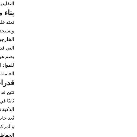
التقليد
بناء 
تمتد فل
وتستخدم
الخارجية
التي قد
يضم هيك
للمواد 
العاملة 
قدرات
تتيح قد
ثابتًا 
الذكية ت
تُعد خا
والمركب
الحفاظ 