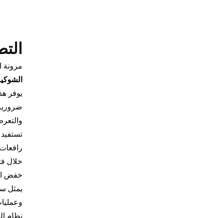
التط
مرونة ا
الشوكية
يوفر هذ
ضرورية 
والتعرض
تستفيد 
رافعات 
خلال فت
خفض الت
يمثل سو
وعمليات
نظام ال