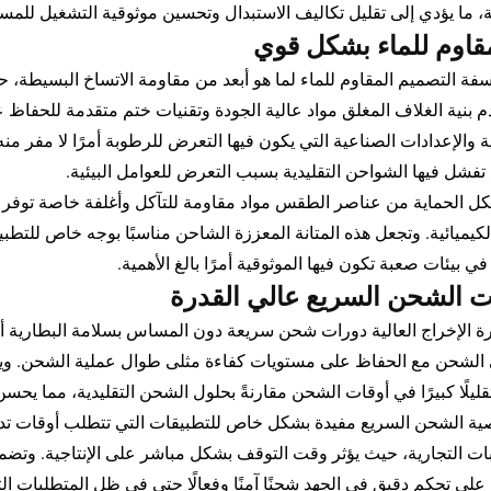
ية، ما يؤدي إلى تقليل تكاليف الاستبدال وتحسين موثوقية التشغيل للمست
مقاوم للماء بشكل قوي
سفة التصميم المقاوم للماء لما هو أبعد من مقاومة الاتساخ البسيطة، 
 بنية الغلاف المغلق مواد عالية الجودة وتقنيات ختم متقدمة للحفاظ عل
 والإعدادات الصناعية التي يكون فيها التعرض للرطوبة أمرًا لا مفر منه.
 تفشل فيها الشواحن التقليدية بسبب التعرض للعوامل البيئية.
ل الحماية من عناصر الطقس مواد مقاومة للتآكل وأغلفة خاصة توفر حم
الكيميائية. وتجعل هذه المتانة المعززة الشاحن مناسبًا بوجه خاص للتطب
في بيئات صعبة تكون فيها الموثوقية أمرًا بالغ الأهمية.
 الشحن السريع عالي القدرة
رة الإخراج العالية دورات شحن سريعة دون المساس بسلامة البطارية أو 
في الشحن مع الحفاظ على مستويات كفاءة مثلى طوال عملية الشحن. وينت
قليلًا كبيرًا في أوقات الشحن مقارنةً بحلول الشحن التقليدية، مما يحسن
صية الشحن السريع مفيدة بشكل خاص للتطبيقات التي تتطلب أوقات تد
ات التجارية، حيث يؤثر وقت التوقف بشكل مباشر على الإنتاجية. وت
على تحكم دقيق في الجهد شحنًا آمنًا وفعالًا حتى في ظل المتطلبات الت