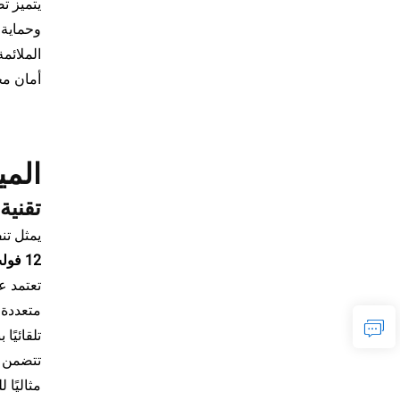
يتميز ت
وحماية 
الملائم
أمان مح
المي
تقنية
يمثل تن
12 فولت 24 فولت 10-15 أمبير للشحن السريع لمركبات RV والرافعات الشوكية والسيارات والسكوتر
تعتمد ع
متعددة 
تلقائيًا
تتضمن خ
مثاليًا