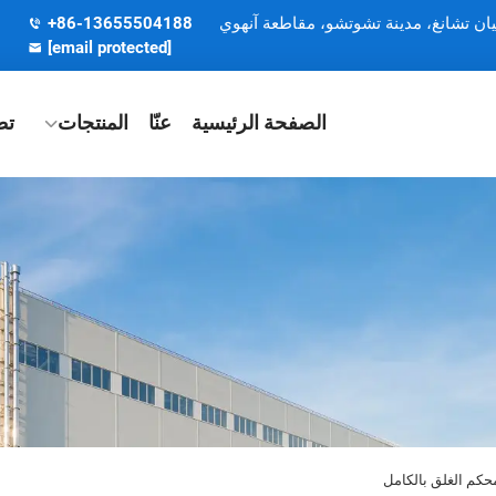
يان تشانغ، مدينة تشوتشو، مقاطعة آنهوي
+86-13655504188
[email protected]
الصفحة الرئيسية
عنّا
المنتجات
تط
حكم الغلق بالكامل