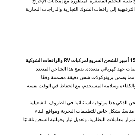
 تقنية التحكم المصغرة المتطورة مع إمكانات الإخراج
 الترفيهية إلى رافعات الشوك التجارية والدراجات البخارية
شاحن بطارية ليثيوم ذكي عالي القوة ومقاوم للماء 12 فولت 24 فولت 10-15 أمبير للشحن السريع لمركبات RV والرافعات الشوكية
 منصات جهد كهربائي متعددة. يدمج هذا الشاحن المتعدد
، مما يضمن بروتوكولات شحن دقيقة مصممة وفقًا
نة والكفاءة وسلامة المستخدم، مع الحفاظ في الوقت نفسه
حن الذكي هذا موثوقية استثنائية في الظروف التشغيلية
له مناسبًا بشكل خاص للتطبيقات البحرية ومواقع البناء
ر معاملات البطارية، وتعديل تيار وفولتية الشحن تلقائيًا