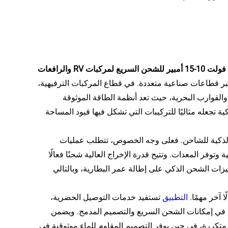
شاحن بطارية ليثيوم ذكي عالي القوة ومقاوم للماء 12 فولت 24 فولت 10-15 أمبير للشحن السريع لمركبات RV والرافعات
بر قطاعات صناعية متعددة. في قطاع المركبات الترفيهية،
لقوارب البحرية، حيث تعد أنظمة الطاقة الموثوقة
ة تجعله مثاليًا للتركيبات التي تشكل فيها قيود المساحة
 الذكية للشاحن. فعلى وجه الخصوص، تتطلب عمليات
وفر المعدات. وتتيح قدرة الإخراج العالية شحنًا فعالًا
زات الشحن الذكي على إطالة عمر البطارية، وبالتالي
 آخر مهمًا.
التطبيق
تستفيد خدمات التوصيل الحضرية،
 في إمكانات الشحن السريع والتصميم المدمج. ويضمن
تكررة، في حين يوفر التصميم المقاوم للماء موثوقية في