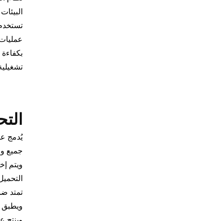
البيئات 
تستخدم 
عمليات 
بكفاءة 
تشغيلية
التح
يُدمج ع
جميع وح
ويتم إخ
التحميل 
تمتد ضم
ويطبق م
وينتج ع