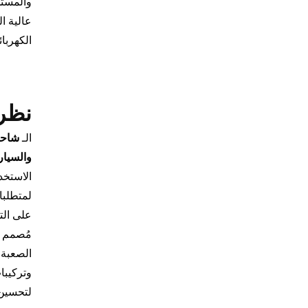
والمستخ
عالية ا
الكهربائ
نظرة
الـ
والسيار
الاستخد
لمتطلبا
على الت
مُصمم ب
الصعبة. 
وتركيبا
لتحسين