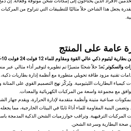
دمين الأفراد الذين يحتاجون إلى إمكانات شحن موثوقة وفعالة. إن دمج
لقدرة يجعل هذا الشاحن حلاً مثاليًا للتطبيقات التي تتراوح من المركبات
ية.
 عامة على المنتج
ات والسكوتر
يُعدّ حلاً شحنًا متميزًا تم تطويره لتوفير أداء مثالي عبر
امات تقنية مزود طاقة تحويلي متطورة مع أنظمة إدارة بطاريات ذكية
ت كيمياء البطاريات الليثيومية. ويُركّز نهج التصميم القوي على المتا
وافق مع مجموعة واسعة من المركبات الكهربائية والمعدات.
مكونات صناعية متينة وأنظمة متقدمة لإدارة الحرارة، ويقدم جهاز الش
وتضمن البنية المقاومة للماء أداءً ثابتًا في البيئات الخارجية، مما يجع
ت المركبات الترفيهية. وتراقب خوارزميات الشحن الذكية المدمجة باستمرا
 صحة البطارية وسرعة الشحن.