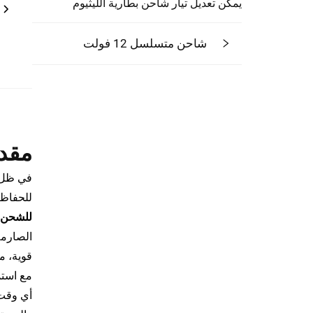
يمكن تعديل تيار شاحن بطارية الليثيوم
شاحن متسلسل 12 فولت
مقد
في ظل ا
للحفاظ 
للشحن السريع لمركب
الصارمة
قوية، م
مع استم
أي وقت