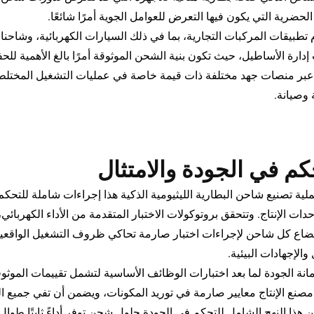
الحضرية التي يكون فيها التعرض للعوامل الجوية أمرًا شائعًا.
تطبيقات المركبات التجارية، بما في ذلك السيارات الكهربائية، وشاحن
إدارة الأساطيل، حيث تكون بنية الشحن الموثوقة أمرًا بالغ الأهمية ل
عبر منصات جهد مختلفة ذات قيمة خاصة في عمليات التشغيل المختلطة
 وصيانة.
كم في الجودة والامتثال
ملية تصنيع شاحن البطارية الليثيومية الذكية هذا إجراءات شاملة للت
دات الإنتاج. وتتحقق بروتوكولات الاختبار المتقدمة من الأداء الكهربائي
ضاع كل شاحن لإجراءات اختبار صارمة تحاكي ظروف التشغيل الواقع
والإجهادات البيئية.
انة الجودة لما بعد اختبارات الوظائف الأساسية لتشمل تقييمات الموث
صنع الإنتاج معايير صارمة في توريد المكونات، ويضمن أن تفي جميع المكون
ن هذا النهج الشامل للتحكم في الجودة حلول شحن توفر أداءً ثابتًا طوا