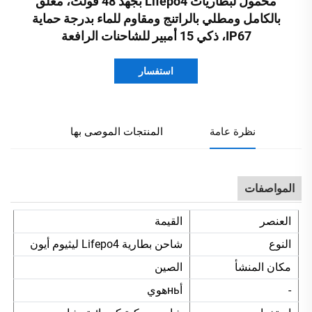
محمول لبطاريات Lifepo4 بجهد 48 فولت، مغلق
بالكامل ومطلي بالراتنج ومقاوم للماء بدرجة حماية
IP67، ذكي 15 أمبير للشاحنات الرافعة
استفسار
نظرة عامة
المنتجات الموصى بها
المواصفات
العنصر
القيمة
النوع
شاحن بطارية Lifepo4 ليثيوم أيون
مكان المنشأ
الصين
-
أньهوي