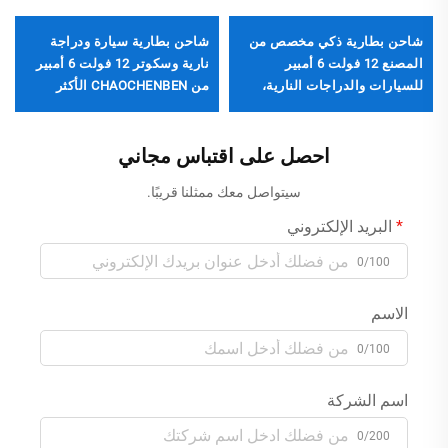
شاحن بطارية ذكي مخصص من
شاحن بطارية سيارة ودراجة
المصنع 12 فولت 6 أمبير
نارية وسكوتر 12 فولت 6 أمبير
للسيارات والدراجات النارية،
من CHAOCHENBEN الأكثر
مصدر طاقة تلقائي 12 فولت 6
مبيعًا، بطارية حمض الرصاص
أمبير، حماية من زيادة الجهد
العالمية الذكية الأوتوماتيكية
(OVP)، PD
احصل على اقتباس مجاني
سيتواصل معك ممثلنا قريبًا.
البريد الإلكتروني
0/100
الاسم
0/100
اسم الشركة
0/200