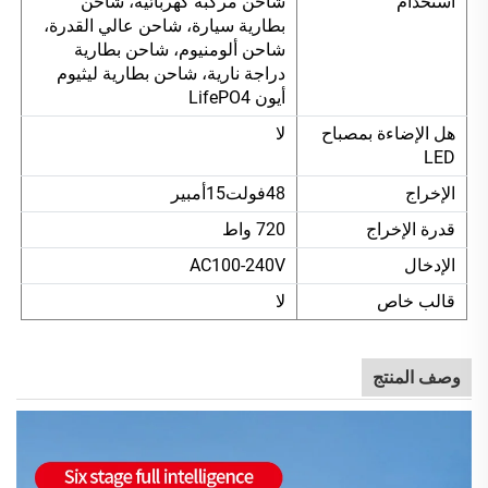
استخدام
شاحن مركبة كهربائية، شاحن
بطارية سيارة، شاحن عالي القدرة،
شاحن ألومنيوم، شاحن بطارية
دراجة نارية، شاحن بطارية ليثيوم
أيون LifePO4
هل الإضاءة بمصباح
لا
LED
الإخراج
48فولت15أمبير
قدرة الإخراج
720 واط
الإدخال
AC100-240V
قالب خاص
لا
وصف المنتج