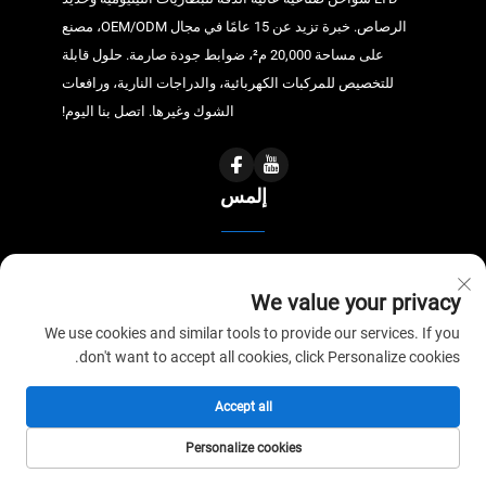
الرصاص. خبرة تزيد عن 15 عامًا في مجال OEM/ODM، مصنع
على مساحة 20,000 م²، ضوابط جودة صارمة. حلول قابلة
للتخصيص للمركبات الكهربائية، والدراجات النارية، ورافعات
الشوك وغيرها. اتصل بنا اليوم!
إلمس
شيانغشينغ بلاستيك، طريق دونغشينغ، بلدة تشينلان، مدينة تيان تشانغ،
We value your privacy
مدينة تشوتشو، مقاطعة آنهوي
We use cookies and similar tools to provide our services. If you
+86-13655504188
don't want to accept all cookies, click Personalize cookies.
[email protected]
Accept all
Personalize cookies
الصفحة الرئيسية
المنتجات
البريد الإلكتروني
الهاتف