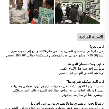
الأسئلة الشائعة
1. من نحن؟
نحن مقرنا في جيانغسو، الصين، بدأنا من عام 2024، ونبيع إلى جنوب شرق
آسيا (50.00٪). ويبلغ إجمالي عدد الموظفين في مكتبنا حوالي 101-200 شخص.
2. كيف يمكننا ضمان الجودة؟
دوماً يتم أخذ عينة قبل الإنتاج الكمي؛
دوماً يتم الفحص النهائي قبل الشحن؛
3. ما الذي يمكنكم شراؤه منا؟
شاحن الدراجة الكهربائية، شاحن بطاريات الليثيوم أيون، شواحن بطاريات
السيارات والدراجات النارية، شاحن بطاريات الليثيوم عالي القدرة بغلاف
ألومنيوم، شاحن بطارية السكوتر
4. لماذا يجب أن تشتري منا ولا تشتري من موردين آخرين؟
نحن المصنع المصدر منذ عشر سنوات، متخصصون في إنتاج وتطوير الشواحن،