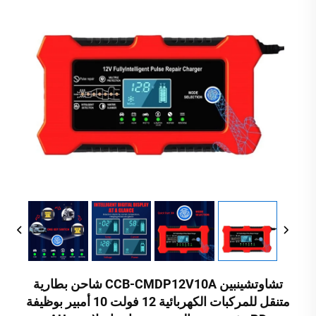
تشاوتشينبين CCB-CMDP12V10A شاحن بطارية
متنقل للمركبات الكهربائية 12 فولت 10 أمبير بوظيفة