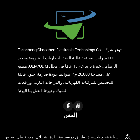
توفر شركة Tianchang Chaochen Electronic Technology Co.,
LTD شواحن صناعية عالية الدقة للبطاريات الليثيومية وحديد
الرصاص. خبرة تزيد عن 15 عامًا في مجال OEM/ODM، مصنع
على مساحة 20,000 م²، ضوابط جودة صارمة. حلول قابلة
للتخصيص للمركبات الكهربائية، والدراجات النارية، ورافعات
الشوك وغيرها. اتصل بنا اليوم!
إلمس
شيانغشينغ بلاستيك، طريق دونغشينغ، بلدة تشينلان، مدينة تيان تشانغ،