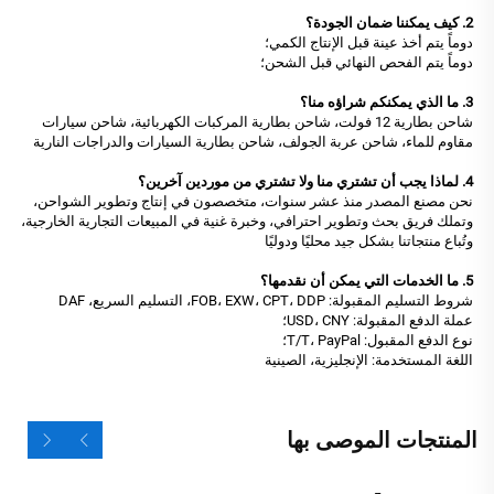
2. كيف يمكننا ضمان الجودة؟
دوماً يتم أخذ عينة قبل الإنتاج الكمي؛
دوماً يتم الفحص النهائي قبل الشحن؛
3. ما الذي يمكنكم شراؤه منا؟
شاحن بطارية 12 فولت، شاحن بطارية المركبات الكهربائية، شاحن سيارات
مقاوم للماء، شاحن عربة الجولف، شاحن بطارية السيارات والدراجات النارية
4. لماذا يجب أن تشتري منا ولا تشتري من موردين آخرين؟
نحن مصنع المصدر منذ عشر سنوات، متخصصون في إنتاج وتطوير الشواحن،
وتملك فريق بحث وتطوير احترافي، وخبرة غنية في المبيعات التجارية الخارجية،
وتُباع منتجاتنا بشكل جيد محليًا ودوليًا
5. ما الخدمات التي يمكن أن نقدمها؟
شروط التسليم المقبولة: FOB، EXW، CPT، DDP، التسليم السريع، DAF
عملة الدفع المقبولة: USD، CNY؛
نوع الدفع المقبول: T/T، PayPal؛
اللغة المستخدمة: الإنجليزية، الصينية
المنتجات الموصى بها