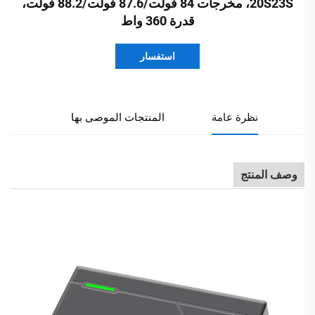
20S23S، مخرجات 84 فولت/87.6 فولت/88.2 فولت،
قدرة 360 واط
استفسار
نظرة عامة
المنتجات الموصى بها
وصف المنتج