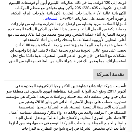
فولت إلى 120 فولت، بما في ذلك بطاريات الليثيوم أيون أو فوسفات الليثيوم
الحديدي بتكوينات 20S+23S، 40S وأكبر. وهو متوافق مع معظم المركبات
الكهربائية عالية الأداء، والدراجات البخارية الكهربائية، ولوحات التزلج الذكية،
وأجهزة أخرى تعتمد على بطاريات LiFePO4
المنتجات
.
4.مزايا السلامة: مزود بحماية من ارتفاع درجة الحرارة، وحماية من تيار زائد،
وحماية ذكية من الحمل الزائد، ويضمن هذا الشاحن الذكي السلامة للمستخدم
وحزمة البطارية أثناء عملية الشحن. وهو منتج معتمد من قبل CE، ويتماشى مع
أعلى المعايير الأوروبية للسلامة، ما يمنحك راحة بال أثناء الاستخدام.
5.ضمان خدمة ما بعد البيع المتميزة: تضمان رضا العملاء بنسبة 100٪ أنك
تحصل على منتج عالي الجودة مدعوم بخدمة عملاء لا مثيل لها. إذا واجهت أي
مشكلات مع الشاحن، فإن فريق الدعم الفني المحترف لدينا دائمًا متاح لحل
استفساراتك، مما يضمن لك تجربة شراء خالية من المتاعب وخالية من القلق.
مقدمة الشركة
تأسست شركة تيانتشانغ تشاوتشين للتكنولوجيا الإلكترونية المحدودة في
أكتوبر 2017، وتقع عند البوابة الشرقية لمقاطعة آنهوي بالصين، في منطقة سو
سان جياو، وهي منطقة ذات بيئة جميلة ومواصلات مريحة. الشركة هي مؤسسة
تصديرية حصلت على مؤهل الاستيراد الذاتي في يناير 2018، وتعتبر من
الشركات الأساسية الرئيسية المحلية. تلتزم الشركة بروحها المؤسسية
المتمثلة في "النزاهة، والمعايير، والكفاءة، والابتكار"، وتتمسك بسياسة أعمال
"الاعتماد على السوق المحلية، والانفتاح على العالم". وبفضل العمل الجاد
والمثابر لجميع الموظفين، واصلت الشركة التوسع في حجمها، وتحسن أداؤها
عاماً بعد عام. تتخصص الشركة في إنتاج شواحن البطاريات للدراجات