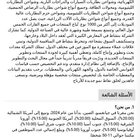
الكهربائية، وشواحن بطاريات السيارات والدراجات النارية، وشواحن البطاريات
الليثيومية، ومحولات الطاقة، وجميع أنواع شواحن بطاريات الرصاص الحمضية،
وجميع أنواع شواحن البطاريات الليثيومية، وشواحن حزم البطاريات عالية
القدرة، وجميع أنواع شواحن بطاريات الآلات الزراعية، حيث يصل عدد
الموديلات إلى أكثر من 1000 نوع. تُباع المنتجات في جميع القارات الخمس
حول العالم، وتتمتع بسمعة طيبة وشهرة عالية في الصناعة الدولية. كما تشارك
الشركة بنشاط في المعارض الكبيرة التي تُعقد داخل البلاد وخارجها،
وتستكشف السوق بشجاعة، وتنخرط بنشاط في المنافسة الدولية، وتبني
علاقات عملاء مستقرة مع الموزعين في مختلف الدول. تمتلك الشركة معدات
بحث وتطوير وإنتاج كاملة، وتعطي أهمية كبيرة لجودة المنتجات وتطوير
المنتجات الجديدة، ودرّبت فريقاً مدرباً تدريباً جيداً في مجال البحث والتطوير
والإنتاج، بالإضافة إلى نظام إدارة متقدم، وتدعم التخصيص حسب قياسات
القوابس الخاصة بالدول. والجهد الكهربائي. والمعطيات. نرحب بتقديم البيانات
والمعطيات الخاصة بك لتخصيص منتجات شخصية مؤهلة ومرضية، ونسعى
جاهدين لخلق نقاط نمو جديدة للأرباح
الأسئلة الشائعة
1. من نحن؟
نحن مقرنا في جيانغسو، الصين، بدأنا من عام 2024، ونبيع إلى أمريكا الشمالية
(20.00%)، السوق المحلية (20.00%)، أمريكا الجنوبية (15.00%)، أوروبا
الشرقية (15.00%)، جنوب آسيا (10.00%)، جنوب شرق آسيا (10.00%)،
أوقيانوسيا (5.00%)، جنوب أوروبا (5.00%). ويبلغ إجمالي عدد الموظفين في
مكتبنا حوالي 11-50 شخصًا.