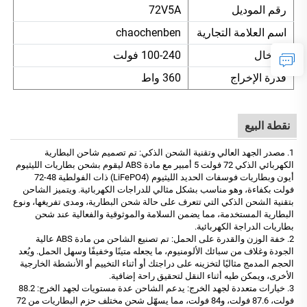
رقم الموديل
72V5A
اسم العلامة التجارية
chaochenben
الإدخال
100-240 فولت
قدرة الإخراج
360 واط
نقطة البيع
1. مصدر الجهد العالي وتقنية الشحن الذكي: تم تصميم شاحن البطارية
الكهربائي الذكي 72 فولت 5 أمبير مع مادة ABS ليقوم بشحن بطاريات الليثيوم
أيون وبطاريات فوسفات الحديد الليثيوم (LiFePO4) ذات الفولطية 48-72
فولت بكفاءة، وهو مناسب بشكل مثالي للدراجات الكهربائية. ويتميز الشاحن
بتقنية الشحن الذكي التي تتعرف على حالة شحن البطارية، ومدى تفريغها، ونوع
البطارية المستخدمة، مما يضمن السلامة والموثوقية والفعالية عند شحن
بطاريات الدراجة الكهربائية.
2. خفة الوزن والقدرة على الحمل: تم تصنيع الشاحن من مادة ABS عالية
الجودة وغلاف من سبائك الألومنيوم، ما يجعله متينًا وخفيفًا وسهل الحمل. ويُعد
الحجم المدمج مثاليًا لتخزينه على دراجتك أو أثناء التخييم أو الأنشطة الخارجية
الأخرى، ويمكن طيه أثناء النقل لتحقيق راحة إضافية.
3. خيارات متعددة لجهد الخرج: يدعم الشاحن عدة مستويات لجهد الخرج: 88.2
فولت، 87.6 فولت، و84 فولت، مما يسهّل شحن مختلف حزم البطاريات من 72