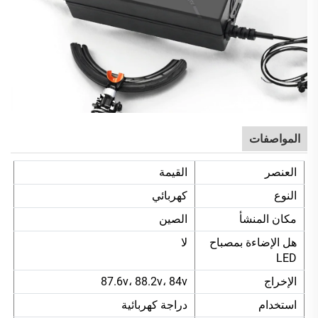
المواصفات
العنصر
القيمة
النوع
كهربائي
مكان المنشأ
الصين
هل الإضاءة بمصباح
لا
LED
الإخراج
87.6v، 88.2v، 84v
استخدام
دراجة كهربائية