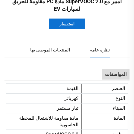
أمبير مع SuperVOOC 2.0 مادة PC مقاومة للحريق
لسيارات EV
استفسار
نظرة عامة
المنتجات الموصى بها
المواصفات
العنصر
القيمة
النوع
كهربائي
الميناء
تيار مستمر
المادة
مادة مقاومة للاشتعال للمحطة
الحاسوبية