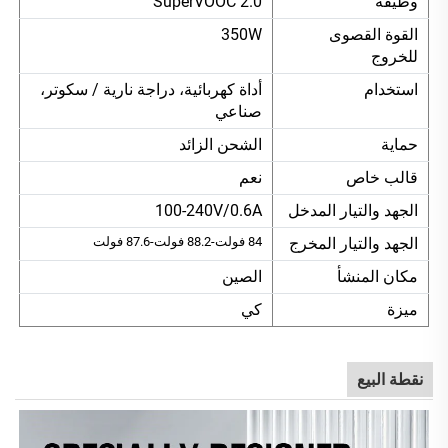
وظيفة
SuperVOOC 2.0
القوة القصوى
350W
للخروج
استخدام
أداة كهربائية، دراجة نارية / سكوتر،
صناعي
حماية
الشحن الزائد
قالب خاص
نعم
الجهد والتيار المدخل
100-240V/0.6A
الجهد والتيار المخرج
84 فولت-88.2 فولت-87.6 فولت
مكان المنشأ
الصين
ميزة
كي
نقطة البيع