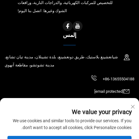
للتخصيص للمركبات الكهربائية، والدراجات النارية، ورافعات
الشوك وغيرها. اتصل بنا اليوم!
إلمس
شيانغشينغ بلاستيك، طريق دونغشينغ، بلدة تشينلان، مدينة تيان تشانغ،
مدينة تشوتشو، مقاطعة آنهوي
+86-13655504188
[email protected]
We value your privacy
حقوق الطبع والنشر © 2026 شركة Tianchang Chaochen للتكنولوجيا الإلكترونية
We use cookies and similar tools to provide our services. If you
المحدودة. جميع الحقوق محفوظة.
سياسة الخصوصية
don't want to accept all cookies, click Personalize cookies.