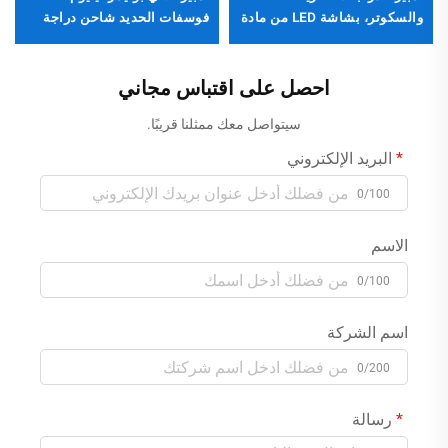
والسكوتر، بشاشة LED من مادة
فوسفات الحديد شاحن دراجة
البولي كربونات، إخراج قابل
كهربائية تيار مستمر 560 واط
للتخصيص لأوروبا/الولايات
87.6 فولت/84 فولت/88.2
المتحدة/المملكة المتحدة،
فولت
احصل على اقتباس مجاني
إصلاح للسيارات ببطاريات
سيتواصل معك ممثلنا قريبًا.
LifePO4
البريد الإلكتروني
0/100
الاسم
0/100
اسم الشركة
0/200
رسالة