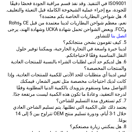
ISO9001 في التنفيذ. وقد نفذ قسم مراقبة الجودة فحصًا دقيقًا
للجودة، مع إجراء عملية الشيخوخة الكاملة قبل التعبئة والتغليف.
4. هل شواحن البطاريات الخاصة بكم معتمدة؟
نعم، معظم شواحن البطاريات لدينا معتمدة من قبل CE وRohs
وFCC. وبعض الشواحن تحمل شهادة UCKA وشهادة الهند، يرجى
اتصل بنا
للتشاور
5. كيف تقومون بشحن منتجاتكم؟
لدينا خبرة واسعة في التجارة الخارجية، ويمكننا توفير حلول
النقل المناسبة وفقًا لاحتياجاتكم.
6. هل لديكم حد أدنى لطلبات الشراء بالنسبة للمنتجات العادية
والمنتجات المخصصة؟
ليس لدينا أي متطلبات للحد الأدنى للكمية للمنتجات العادية، وإذا
كانت لديك احتياجات مخصصة مثل تغيير الشعار، فيمكنك
التواصل معنا وسنقوم بتزويدك بالكمية الدنيا المطلوبة وفقًا
لدرجة التعقيد، وعادةً ما تكون هذه الكمية ليست مرتفعة جدًا.
7. كم تستغرق مدة التسليم للشاحن؟
يعتمد ذلك على الكمية التي تطلبها. يتم تسليم الشاحن العادي
خلال 1-3 أيام، ودورة تسليم منتج OEM تتراوح بين 5 إلى 14
يومًا.
8. هل يمكنني زيارة مصنعكم؟