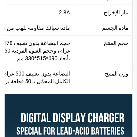
تيار الإخراج
2.8A
مادة الجسم
مادة سبائك مقاومة للهب من مادة S
حجم المنتج
بأبعاد 690*515*330 مم
وزن المنتج
الكامل المحمّل بـ 50 قطعة يزن 29.5 كجم