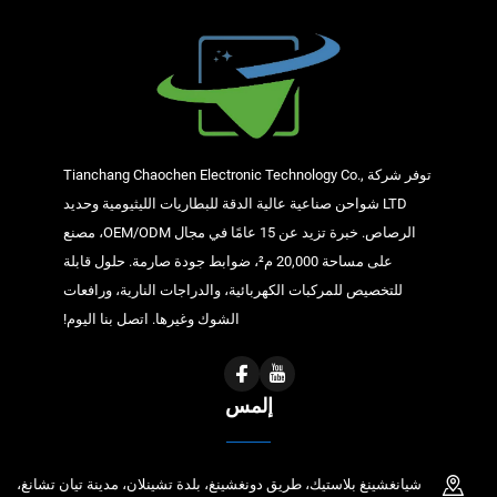
توفر شركة Tianchang Chaochen Electronic Technology Co.,
LTD شواحن صناعية عالية الدقة للبطاريات الليثيومية وحديد
الرصاص. خبرة تزيد عن 15 عامًا في مجال OEM/ODM، مصنع
على مساحة 20,000 م²، ضوابط جودة صارمة. حلول قابلة
للتخصيص للمركبات الكهربائية، والدراجات النارية، ورافعات
الشوك وغيرها. اتصل بنا اليوم!
إلمس
شيانغشينغ بلاستيك، طريق دونغشينغ، بلدة تشينلان، مدينة تيان تشانغ،