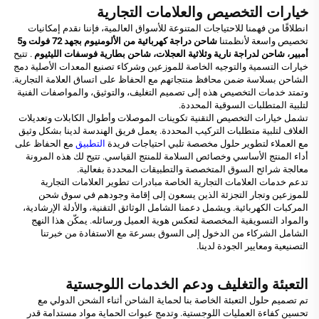
خيارات التخصيص والعلامات التجارية
انطلاقًا من فهمنا للاحتياجات المتنوعة للأسواق العالمية، فإننا نقدم إمكانيات
تخصيص واسعة لأنظمتنا
شاحن دراجة كهربائية من الألومنيوم بجهد 72 فولت و5
أمبير، شاحن لدراجة نارية وثلاثية العجلات، شاحن بطارية فوسفات الليثيوم
. تتيح
خيارات التسمية والتوجيه الخاصة للموزعين وشركاء تصنيع المعدات الأصلية دمج
الشاحن بسلاسة ضمن محافظ منتجاتهم مع الحفاظ على اتساق العلامة التجارية.
وتمتد خدمات التخصيص هذه إلى تصميم التغليف، والتوثيق، والمواصفات الفنية
لتلبية المتطلبات السوقية المحددة.
تشمل خيارات التخصيص التقنية تكوينات الموصلات وأطوال الكابلات وتعديلات
الغلاف لتلبية متطلبات التركيب المحددة. يعمل فريق الهندسة لدينا بشكل وثيق
مع العملاء لتطوير حلول مخصصة تلبي احتياجات فريدة
التطبيق
مع الحفاظ على
أداء المنتج الأساسي وخصائص السلامة للمنتج القياسي. تتيح لك هذه المرونة
معالجة شرائح السوق المتخصصة والتطبيقات المحددة بفعالية.
تدعم خدمات العلامات التجارية الخاصة مبادرات تطوير العلامات التجارية
للموزعين وتجار التجزئة الذين يسعون إلى إقامة وجودهم في سوق شحن
المركبات الكهربائية. ويشمل دعمنا الشامل الوثائق التقنية، والأدلة الإرشادية،
والمواد التسويقية المخصصة لتعكس هوية العميل ورسائله. يمكّن هذا النهج
الشامل الشركاء من الدخول إلى السوق بسرعة مع الاستفادة من خبرتنا
التصنيعية ومعايير الجودة لدينا.
التعبئة والتغليف ودعم الخدمات اللوجستية
تم تصميم حلول التعبئة الخاصة بنا لحماية الشاحن أثناء الشحن الدولي مع
تحسين كفاءة العمليات اللوجستية. وتدمج عبوات الحماية مواد مستدامة قدر