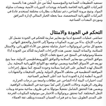
تستفيد التطبيقات الصناعية والمؤسسية أيضًا من حل الشحن هذا بالنسبة
للمركبات الكهربائية الخاصة بالصيانة، ووحدات الدوريات الأمنية، ومعدات مناولة
المواد. وتتيح مرونة الشاحن دعم تشكيلات بطاريات مختلفة تُستخدم عادةً في
المركبات الكهربائية المتخصصة، مما يجعله الخيار المثالي لإدارة المرافق
وموردي المعدات الصناعية.
التحكم في الجودة والامتثال
تتماشى عمليات التصنيع لدينا مع معايير صارمة للتحكم في الجودة تشمل كل
جوانب الإنتاج، بدءًا من توريد المكونات وصولاً إلى الاختبار والتحقق النهائي.
يخضع كل شاحن لبروتوكولات اختبار شاملة تتحقق من الأداء الكهربائي، والامتثال
للسلامة، والمتانة البيئية. تضمن هذه الإجراءات الصارمة للتأكد من الجودة أداءً
متسقًا وموثوقية في المنتج عبر جميع دفعات الإنتاج.
يتوافق الشاحن مع معايير السلامة والتوافق الكهرومغناطيسي الدولية، مما يتيح
توزيعه في الأسواق العالمية ويضمن توافقه مع اللوائح الكهربائية المحلية. يدل
الامتثال لهذه المعايير على التزامنا بسلامة وجودة المنتج، كما يسهّل إجراءات
الموافقة التنظيمية في مختلف الأسواق الدولية. وتُبقي التدقيقات والشهادات
الدورية أنظمة إدارة الجودة لدينا عند أعلى المعايير الصناعية.
تُثبت اختبارات البيئة أداء الشاحن عبر نطاقات واسعة من درجات الحرارة،
وظروف الرطوبة، وحالات الاهتزاز التي تُعدّ نموذجية في التطبيقات الواقعية.
ويضمن هذا التحقق الشامل تشغيلًا موثوقًا به في ظروف مناخية متنوعة وبيئات
النقل المختلفة. كما تتحقق بروتوكولات الاختبار من موثوقية المكونات الحرجة
على المدى الطويل، مما يدعم فترات الضمان الممتدة ويثقّف ثقة العملاء.