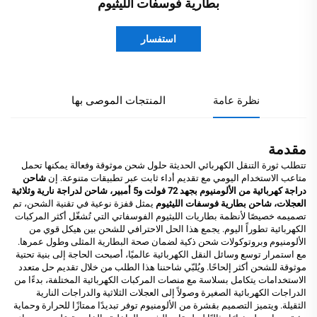
بطارية فوسفات الليثيوم
استفسار
نظرة عامة
المنتجات الموصى بها
مقدمة
تتطلب ثورة التنقل الكهربائي الحديثة حلول شحن موثوقة وفعالة يمكنها تحمل
متاعب الاستخدام اليومي مع تقديم أداء ثابت عبر تطبيقات متنوعة. إن
شاحن
دراجة كهربائية من الألومنيوم بجهد 72 فولت و5 أمبير، شاحن لدراجة نارية وثلاثية
العجلات، شاحن بطارية فوسفات الليثيوم
يمثل قفزة نوعية في تقنية الشحن، تم
تصميمه خصيصًا لأنظمة بطاريات الليثيوم الفوسفاتي التي تُشغّل أكثر المركبات
الكهربائية تطوراً اليوم. يجمع هذا الحل الاحترافي للشحن بين هيكل قوي من
الألومنيوم وبروتوكولات شحن ذكية لضمان صحة البطارية المثلى وطول عمرها.
مع استمرار توسع وسائل النقل الكهربائية عالميًا، أصبحت الحاجة إلى بنية تحتية
موثوقة للشحن أكثر إلحاحًا. ويُلبّي شاحننا هذا الطلب من خلال تقديم حل متعدد
الاستخدامات يتكامل بسلاسة مع منصات المركبات الكهربائية المختلفة، بدءًا من
الدراجات الكهربائية الصغيرة وصولاً إلى العجلات الثلاثية والدراجات النارية
الثقيلة. ويتميز التصميم بقشرة من الألومنيوم توفر تبديدًا ممتازًا للحرارة وحماية