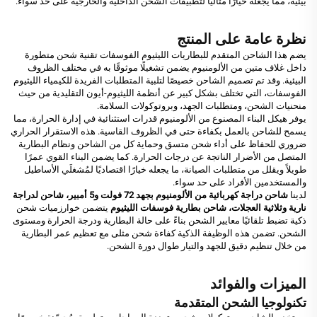
بيئية، مما يجعله خيارًا مثاليًا لتطبيقات الشحن الداخلية والخارجية على حد سواء.
نظرة عامة على المنتج
يضم هذا الشاحن المتقدم للبطاريات الليثيوم الفوسفات تقنية شحن متطورة
داخل غلاف متين من الألومنيوم يضمن تشغيلًا موثوقًا به في مختلف الظروف
البيئية. وقد تم تصميم الشاحن خصيصًا لتلبية المتطلبات الفريدة للكيمياء الليثيوم
الفوسفات، التي تختلف بشكل كبير عن أنظمة الليثيوم-أيون التقليدية من حيث
منحنيات الشحن، ومتطلبات الجهد، وبروتوكولات السلامة.
يوفر هيكل البناء المصنوع من الألومنيوم قدرات استثنائية في إدارة الحرارة، مما
يسمح للشاحن بالعمل بكفاءة حتى في الظروف القاسية. هذه الاستقرار الحراري
ضروري للحفاظ على أداء شحن متسق وحماية كل من الشاحن ونظام البطارية
المتصل من الأضرار الناتجة عن درجات الحرارة. كما يضمن البناء القوي عمرًا
طويلاً ويقلل من متطلبات الصيانة، ما يجعله خيارًا اقتصاديًا لمُشغلَي الأساطيل
والمستخدمين الأفراد على حد سواء.
لدينا
شاحن دراجة كهربائية من الألومنيوم بجهد 72 فولت و5 أمبير، شاحن لدراجة
نارية وثلاثية العجلات، شاحن بطارية فوسفات الليثيوم
يتضمن خوارزميات شحن
ذكية تضبط تلقائيًا معايير الشحن بناءً على حالة البطارية ودرجة الحرارة ومستوى
الشحن. تضمن هذه الوظيفة الذكية كفاءة شحن مثلى مع تعظيم عمر البطارية
من خلال تنظيم دقيق للجهد والتيار طوال دورة الشحن.
الميزات والفوائد
تكنولوجيا الشحن المتقدمة