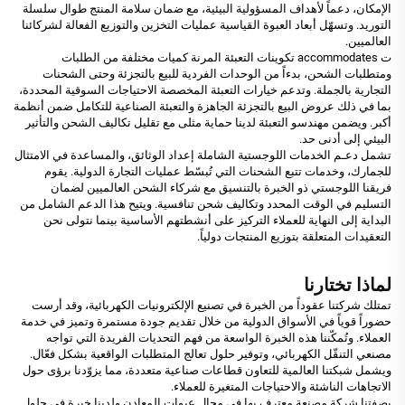
الإمكان، دعماً لأهداف المسؤولية البيئية، مع ضمان سلامة المنتج طوال سلسلة
التوريد. وتسهّل أبعاد العبوة القياسية عمليات التخزين والتوزيع الفعالة لشركائنا
العالميين.
ت accommodates تكوينات التعبئة المرنة كميات مختلفة من الطلبات
ومتطلبات الشحن، بدءاً من الوحدات الفردية للبيع بالتجزئة وحتى الشحنات
التجارية بالجملة. وتدعم خيارات التعبئة المخصصة الاحتياجات السوقية المحددة،
بما في ذلك عروض البيع بالتجزئة الجاهزة والتعبئة الصناعية للتكامل ضمن أنظمة
أكبر. ويضمن مهندسو التعبئة لدينا حماية مثلى مع تقليل تكاليف الشحن والتأثير
البيئي إلى أدنى حد.
تشمل دعـم الخدمات اللوجستية الشاملة إعداد الوثائق، والمساعدة في الامتثال
للجمارك، وخدمات تتبع الشحنات التي تُبسّط عمليات التجارة الدولية. يقوم
فريقنا اللوجستي ذو الخبرة بالتنسيق مع شركاء الشحن العالميين لضمان
التسليم في الوقت المحدد وتكاليف شحن تنافسية. ويتيح هذا الدعم الشامل من
البداية إلى النهاية للعملاء التركيز على أنشطتهم الأساسية بينما نتولى نحن
التعقيدات المتعلقة بتوزيع المنتجات دولياً.
لماذا تختارنا
تمتلك شركتنا عقوداً من الخبرة في تصنيع الإلكترونيات الكهربائية، وقد أرست
حضوراً قوياً في الأسواق الدولية من خلال تقديم جودة مستمرة وتميز في خدمة
العملاء. وتُمكّننا هذه الخبرة الواسعة من فهم التحديات الفريدة التي تواجه
مصنعي التنقّل الكهربائي، وتوفير حلول تعالج المتطلبات الواقعية بشكل فعّال.
ويشمل شبكتنا العالمية للتعاون قطاعات صناعية متعددة، مما يزوّدنا برؤى حول
الاتجاهات الناشئة والاحتياجات المتغيرة للعملاء.
بصفتنا شركة مصنعة معترف بها في مجال عبوات المعادن ولدينا خبرة في حلول