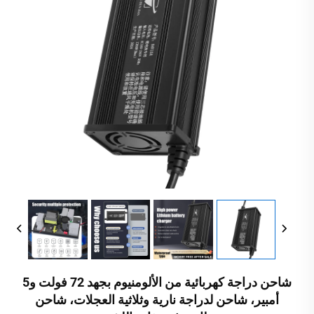
شاحن دراجة كهربائية من الألومنيوم بجهد 72 فولت و5
أمبير، شاحن لدراجة نارية وثلاثية العجلات، شاحن