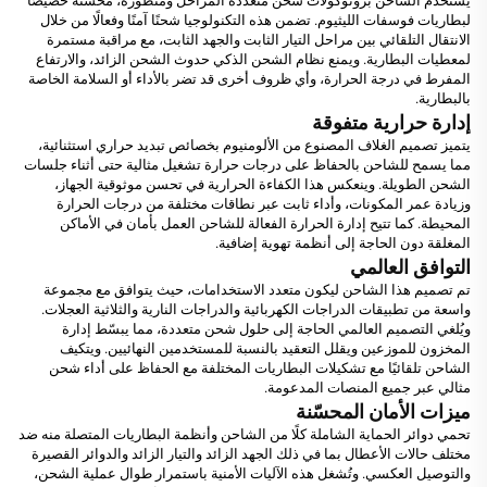
يستخدم الشاحن بروتوكولات شحن متعددة المراحل ومتطورة، مُحسّنة خصيصًا
لبطاريات فوسفات الليثيوم. تضمن هذه التكنولوجيا شحنًا آمنًا وفعالًا من خلال
الانتقال التلقائي بين مراحل التيار الثابت والجهد الثابت، مع مراقبة مستمرة
لمعطيات البطارية. ويمنع نظام الشحن الذكي حدوث الشحن الزائد، والارتفاع
المفرط في درجة الحرارة، وأي ظروف أخرى قد تضر بالأداء أو السلامة الخاصة
بالبطارية.
إدارة حرارية متفوقة
يتميز تصميم الغلاف المصنوع من الألومنيوم بخصائص تبديد حراري استثنائية،
مما يسمح للشاحن بالحفاظ على درجات حرارة تشغيل مثالية حتى أثناء جلسات
الشحن الطويلة. وينعكس هذا الكفاءة الحرارية في تحسن موثوقية الجهاز،
وزيادة عمر المكونات، وأداء ثابت عبر نطاقات مختلفة من درجات الحرارة
المحيطة. كما تتيح إدارة الحرارة الفعالة للشاحن العمل بأمان في الأماكن
المغلقة دون الحاجة إلى أنظمة تهوية إضافية.
التوافق العالمي
تم تصميم هذا الشاحن ليكون متعدد الاستخدامات، حيث يتوافق مع مجموعة
واسعة من تطبيقات الدراجات الكهربائية والدراجات النارية والثلاثية العجلات.
ويُلغي التصميم العالمي الحاجة إلى حلول شحن متعددة، مما يبسّط إدارة
المخزون للموزعين ويقلل التعقيد بالنسبة للمستخدمين النهائيين. ويتكيف
الشاحن تلقائيًا مع تشكيلات البطاريات المختلفة مع الحفاظ على أداء شحن
مثالي عبر جميع المنصات المدعومة.
ميزات الأمان المحسّنة
تحمي دوائر الحماية الشاملة كلًا من الشاحن وأنظمة البطاريات المتصلة منه ضد
مختلف حالات الأعطال بما في ذلك الجهد الزائد والتيار الزائد والدوائر القصيرة
والتوصيل العكسي. وتُشغل هذه الآليات الأمنية باستمرار طوال عملية الشحن،