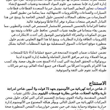
إدارة الحرارة، فإننا نستفيد من علوم المواد المتقدمة وتقنيات التصنيع لإنشاء
المنتجات
تتجاوز المعايير الصناعية. تشمل خبرتنا المتعددة القطاعات قطاعات
السيارات والصناعات والالكترونيات الاستهلاكية، مما يمكننا من تطبيق أفضل
الممارسات من مختلف المجالات لتحسين حلول الشحن الخاصة بنا. وينتج عن هذا
التبادل المعرفي منتجات مبتكرة توفر أداءً فائقًا وموثوقية عالية.
تدفعنا التزاماتنا بالتحسين المستمر للاستثمار المستمر في البحث والتطوير، مما
يضمن بقاء منتجاتنا في طليعة تقنيات الشحن. نحافظ على علاقات وثيقة مع
موردي المكونات والشركاء التكنولوجيين للوصول إلى أحدث الابتكارات في
إلكترونيات الطاقة وإدارة البطاريات. ويتيح لنا هذا النهج التعاوني تقديم حلول
متطورة تتوقع احتياجات السوق المستقبلية مع تلبية المتطلبات الحالية بشكل
فعّال.
تضمن عمليات ضمان الجودة المدمجة في جميع عملياتنا أداءً ثابتًا للمنتجات
ورضا العملاء. وتدعم مرافق الاختبار الشاملة وأنظمة إدارة الجودة لدينا
بروتوكولات التحقق الصارمة التي تُثبت أداء المنتج تحت ظروف صعبة. وقد كسب
هذا الالتزام بالجودة اعترافًا من العملاء في جميع أنحاء العالم، ويدعم شراكات
طويلة الأمد تقوم على الثقة والموثوقية.
الاستنتاج
الـ
شاحن دراجة كهربائية من الألومنيوم بجهد 72 فولت و5 أمبير، شاحن لدراجة
نارية وثلاثية العجلات، شاحن بطارية فوسفات الليثيوم
يمثل تكامُن تقنيات
الشحن المتقدمة، والبناء القوي، ومبادئ التصميم الذكي التي تُعرِّف حلول شحن
المركبات الكهربائية من الجيل التالي. ويوفِّر هيكله المصنوع من الألومنيوم إدارة
حرارية متفوقة وحماية بيئية، في حين تضمن خوارزميات الشحن المتطورة صحة