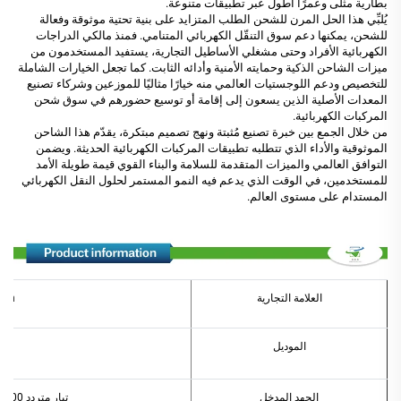
بطارية مثلى وعمرًا أطول عبر تطبيقات متنوعة.
يُلبِّي هذا الحل المرن للشحن الطلب المتزايد على بنية تحتية موثوقة وفعالة
للشحن، يمكنها دعم سوق التنقّل الكهربائي المتنامي. فمنذ مالكي الدراجات
الكهربائية الأفراد وحتى مشغلي الأساطيل التجارية، يستفيد المستخدمون من
ميزات الشاحن الذكية وحمايته الأمنية وأدائه الثابت. كما تجعل الخيارات الشاملة
للتخصيص ودعم اللوجستيات العالمي منه خيارًا مثاليًا للموزعين وشركاء تصنيع
المعدات الأصلية الذين يسعون إلى إقامة أو توسيع حضورهم في سوق شحن
المركبات الكهربائية.
من خلال الجمع بين خبرة تصنيع مُثبتة ونهج تصميم مبتكرة، يقدّم هذا الشاحن
الموثوقية والأداء الذي تتطلبه تطبيقات المركبات الكهربائية الحديثة. ويضمن
التوافق العالمي والميزات المتقدمة للسلامة والبناء القوي قيمة طويلة الأمد
للمستخدمين، في الوقت الذي يدعم فيه النمو المستمر لحلول النقل الكهربائي
المستدام على مستوى العالم.
العلامة التجارية
ben
الموديل
الجهد المدخل
تيار متردد 100-240 فولت؛ 50/60 هرتز