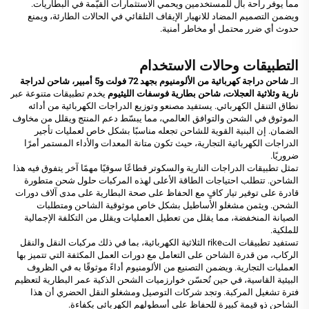
مما يوفر راحة بال للمستخدمين ويحمي الاستثمارات القيّمة في البطاريات.
ويضمن التصميم المضاد للانهيار الإيقاف التلقائي في الحالات الطارئة، ويمنع
حدوث أي ضرر محتمل أو مخاطر أمنية.
التطبيقات وحالات الاستخدام
الـ
شاحن دراجة كهربائية من الألومنيوم بجهد 72 فولت و5 أمبير، شاحن لدراجة
نارية وثلاثية العجلات، شاحن بطارية فوسفات الليثيوم
يخدم تطبيقات متنوعة عبر
نطاق التنقل الكهربائي. يستفيد مصنعو وتوزيع الدراجات الكهربائية من أدائه
الموثوق في الشحن والتوافق العالمي، مما يبسّط دعم المنتج ويقلل من مخاوف
الضمان. إن البنية القوية للشاحن تجعله مناسبًا بشكل خاص لعمليات تأجير
الدراجات الكهربائية التجارية، حيث تكون متانة المعدات والأداء المستمر أمرًا
ضروريًا.
تمثل تطبيقات الدراجات النارية والسكوتر قطاعًا سوقيًا مهمًا آخر يتفوق فيه هذا
الشاحن. تتطلب احتياجات الطاقة الأعلى لهذه المركبات حلول شحن متطورة
قادرة على توفير تيار كافٍ مع الحفاظ على صحة البطارية على مدى آلاف دورات
الشحن. ويثمن مشغلو الأساطيل بشكل خاص موثوقية الشاحن ومتطلبات
الصيانة المنخفضة، مما يقلل من تعطيل العمليات ويقلل من التكلفة الإجمالية
للملكية.
تستفيد تطبيقات التrike الثلاثية الكهربائية، بما في ذلك مركبات النقل والنقل
الركاب، من قدرة الشاحن على التعامل مع دورات العمل المكثفة التي تتميز بها
العمليات التجارية. ويضمن التصنيع من الألومنيوم أداءً موثوقًا به في الظروف
البيئية القاسية، في حين تُحسّن خوارزميات الشحن الذكية عمر البطارية لتعظيم
فترة تشغيل المركبة. وتجد شركات التوصيل ومشغلو النقل الحضري أن هذا
الشاحن ذو قيمة كبيرة للحفاظ على أسطولهم الكهربائي بكفاءة.