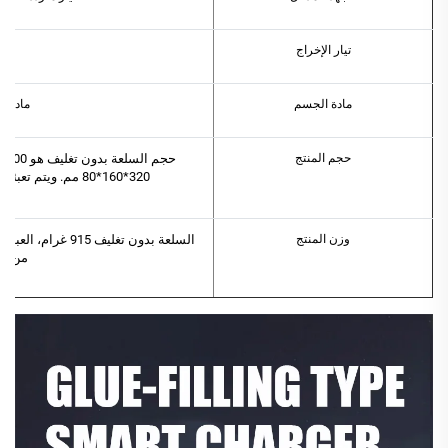
تيار الإخراج
مادة الجسم
مادة س
حجم المنتج
320*160*80 مم. ويتم تعبئة الصندوق بالكامل بعدد 20 قطعة بوزن كيلوغرام
وزن المنتج
من 20 عبوة 23 كغ