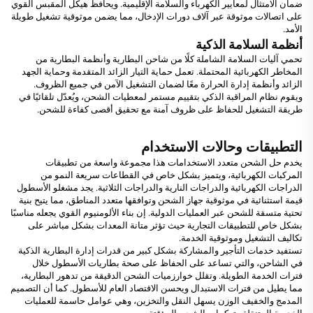
ضمان الامتثال لمعايير الكهرباء والسلامة الإقليمية. ويحافظ هيكل المقبس القوي
على اتصالات موثوقة عبر آلاف دورات الإدخال، مما يضمن موثوقية تشغيل طويلة
الأمد.
أنظمة السلامة الذكية
تحمي آليات السلامة الشاملة كلًا من شاحن البطارية وأنظمة البطارية من
المخاطر الكهربائية المحتملة. تعمل حماية التيار الزائد المتقدمة وحماية الجهد
الزائد وأنظمة إدارة الحرارة معًا لضمان التشغيل الآمن في جميع الظروف.
ويقوم نظام المراقبة الذكي بتقييم مستمر لمعطيات الشحن، ويُعدّل تلقائيًا في
طريقة التشغيل للحفاظ على ظروف آمنة مع تحقيق أقصى كفاءة للشحن.
التطبيقات وحالات الاستخدام
يخدم حل الشحن متعدد الاستخدامات هذا مجموعة واسعة من تطبيقات
المركبات الكهربائية، ويتميز بشكل خاص في القطاعات سريعة النمو من
الدراجات الكهربائية والدراجات النارية والدراجات الثلاثية. يجد مشغلو الأسطول
قيمة استثنائية في موثوقية جهاز الشحن وتوافقها متعدد المناطق، مما يتيح بنية
تحتية متسقة للشحن عبر العمليات الدولية. إن بناء الألومنيوم القوي يجعله مناسبًا
بشكل خاص للتطبيقات التجارية حيث تؤثر متانة المعدات بشكل مباشر على
تكاليف التشغيل وموثوقية الخدمة.
تستفيد خدمات التأجير والمشاركة بشكل كبير من قدرات إدارة البطارية الذكية
في الشاحن، والتي تساعد على الحفاظ على صحة بطاريات الأسطول خلال
فترات الخدمة الطويلة. وتقلل خوارزميات الشحن الدقيقة من تدهور البطارية،
مما يطيل من فترات الاستبدال ويحسن الاقتصاد العام للأسطول. كما أن التصميم
المدمج والخفيف الوزن يسهل النقل والتخزين، وهي عوامل حاسمة للعمليات