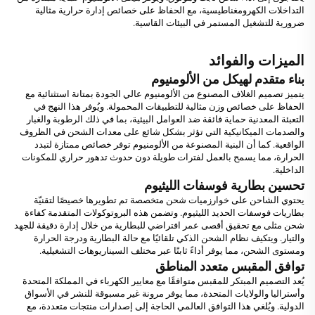
التداخلات الكهرومغناطيسية، مع الحفاظ على خصائص إدارة حرارية مثالية
ضرورية للتشغيل المستمر في البيئات القاسية.
الميزات والفوائد
بناء متقدم لهيكل من الألومنيوم
يتميز تصميم الغلاف المصنوع من الألومنيوم عالي الجودة بمتانة استثنائية مع
الحفاظ على خصائص وزن مثالية للتطبيقات المحمولة. ويُوفر هذا النهج في
التعبئة المعدنية حماية فائقة ضد العوامل البيئية، بما في ذلك الرطوبة والغبار
والصدمات الميكانيكية التي تؤثر بشكل شائع على معدات الشحن في الظروف
الواقعية. كما أن البنية المصنوعة من الألومنيوم توفر خصائص ممتازة لتبدد
الحرارة، مما يسمح بالعمل لفترات طويلة دون حدوث تدهور حراري للمكونات
الداخلية.
تحسين بطارية فوسفات الليثيوم
يحتوي الشاحن على خوارزميات شحن متخصصة تم تطويرها خصيصًا لتقنيّة
بطاريات فوسفات الحديد الليثيوم. وتضمن هذه البروتوكولات المتقدمة كفاءة
شحن مثلى مع تحقيق أقصى عمر افتراضي للبطارية من خلال إدارة دقيقة للجهد
والتيار. ويتكيف نظام الشحن الذكي تلقائيًا مع حالة البطارية ودرجة الحرارة
ومستوى الشحن، مما يوفر أداءً ثابتًا عبر مختلف السيناريوهات التشغيلية.
توافق المقبس متعدد المناطق
يُعد التصميم المبتكر للمقبس متوافقًا مع معايير الكهرباء في المملكة المتحدة
وأستراليا والولايات المتحدة، مما يوفر مرونة غير مسبوقة للنشر في الأسواق
الدولية. ويُلغي هذا التوافق العالمي الحاجة إلى إصدارات منتجات متعددة، مع