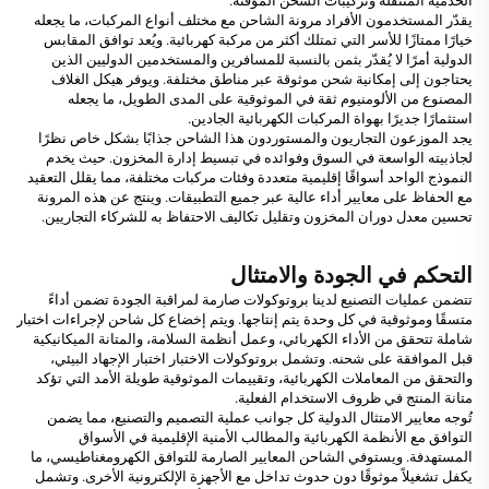
الخدمية المتنقلة وتركيبات الشحن المؤقتة.
يقدّر المستخدمون الأفراد مرونة الشاحن مع مختلف أنواع المركبات، ما يجعله
خيارًا ممتازًا للأسر التي تمتلك أكثر من مركبة كهربائية. ويُعد توافق المقابس
الدولية أمرًا لا يُقدّر بثمن بالنسبة للمسافرين والمستخدمين الدوليين الذين
يحتاجون إلى إمكانية شحن موثوقة عبر مناطق مختلفة. ويوفر هيكل الغلاف
المصنوع من الألومنيوم ثقة في الموثوقية على المدى الطويل، ما يجعله
استثمارًا جديرًا بهواة المركبات الكهربائية الجادين.
يجد الموزعون التجاريون والمستوردون هذا الشاحن جذابًا بشكل خاص نظرًا
لجاذبيته الواسعة في السوق وفوائده في تبسيط إدارة المخزون. حيث يخدم
النموذج الواحد أسواقًا إقليمية متعددة وفئات مركبات مختلفة، مما يقلل التعقيد
مع الحفاظ على معايير أداء عالية عبر جميع التطبيقات. وينتج عن هذه المرونة
تحسين معدل دوران المخزون وتقليل تكاليف الاحتفاظ به للشركاء التجاريين.
التحكم في الجودة والامتثال
تتضمن عمليات التصنيع لدينا بروتوكولات صارمة لمراقبة الجودة تضمن أداءً
متسقًا وموثوقية في كل وحدة يتم إنتاجها. ويتم إخضاع كل شاحن لإجراءات اختبار
شاملة تتحقق من الأداء الكهربائي، وعمل أنظمة السلامة، والمتانة الميكانيكية
قبل الموافقة على شحنه. وتشمل بروتوكولات الاختبار اختبار الإجهاد البيئي،
والتحقق من المعاملات الكهربائية، وتقييمات الموثوقية طويلة الأمد التي تؤكد
متانة المنتج في ظروف الاستخدام الفعلية.
تُوجه معايير الامتثال الدولية كل جوانب عملية التصميم والتصنيع، مما يضمن
التوافق مع الأنظمة الكهربائية والمطالب الأمنية الإقليمية في الأسواق
المستهدفة. ويستوفي الشاحن المعايير الصارمة للتوافق الكهرومغناطيسي، ما
يكفل تشغيلاً موثوقًا دون حدوث تداخل مع الأجهزة الإلكترونية الأخرى. وتشمل