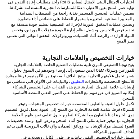
اعتبارات الامتثال البيئي الامتثال لمعايير RoHS وأخذ متطلبات إعادة التدوير في
نهاية عمر المنتج بعين الاعتبار، دعمًا للممارسات التجارية المستدامة لشركائنا.
تتضمن عمليات التحسين المستمر تغذية راجعة من التطبيقات الميدانية
والمعايير الصناعية المتغيرة باستمرار للحفاظ على خصائص أداء متطورة.
وتضمن عمليات التدقيق الدورية للإجراءات التصنيعية تسليم جودة متسقة مع
تحديد فرص التحسين. ويشمل نظام إدارة الجودة مؤهلات الموردين، وفحص
المواد الواردة، والرصد أثناء العمليات، وبروتوكولات التحقق النهائي التي تضمن
تميز المنتج.
خيارات التخصيص والعلامات التجارية
يتيح نهجنا التصنيعي المرن تلبية متطلبات التصنيع الخاصة بالعلامات التجارية
للموزعين وشركاء OEM الذين يسعون إلى إرساء وجودهم في السوق بحلول
شحن تحمل علامتهم التجارية. ويتيح الغلاف المصنوع من الألومنيوم فرصًا ممتازة
للأسطح المخصصة والشعارات
التطبيق
، والتباينات في الألوان التي تتماشى مع
إرشادات علامة الشريك التجارية. تتيح هذه القدرات على التخصيص للشركاء
إمكانية التمييز في عروضهم مع الحفاظ على التميز التقني للمنصة الأساسية
للشحن.
تُكمل حلول التعبئة والتغليف المخصصة خيارات تخصيص المنتجات، وتوفر
للشركاء فرصًا شاملة للعلامة التجارية من المنتج إلى العبوة. يعمل فريق التصميم
ذوي الخبرة لدينا بالتعاون مع الشركاء لتطوير حلول تغليف تعزز ظهور العلامة
التجارية مع توفير حماية مثلى للمنتج أثناء الشحن وعرض البيع. وتمتد تخصيصات
العبوة لتشمل مواد الإرشادات، ووثائق الضمان، والإدخالات الترويجية التي تدعم
أهداف التسويق للشركاء.
تشمل خيارات التخصيص التقني تباينات في طول الكابل، وتعديلات في