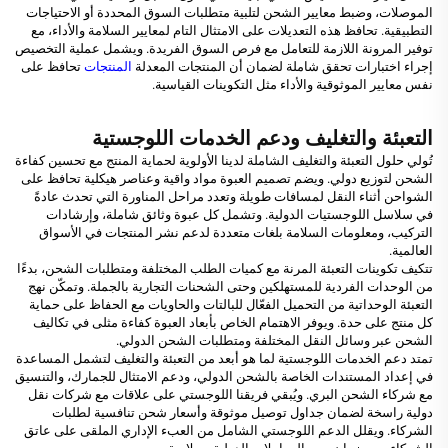
الموصلات، وضبط معايير الشحن لتلبية متطلبات السوق المحددة أو الاحتياجات
التطبيقية. تحافظ هذه التعديلات على الامتثال التام لمعايير السلامة والأداء، مع
توفير المرونة اللازمة للتعامل مع فرص السوق الفريدة. ويشمل عملية التخصيص
إجراء اختبارات تحقق شاملة لضمان أن المنتجات المعدلة
المنتجات
تحافظ على
نفس معايير الموثوقية والأداء مثل التكوينات القياسية.
التعبئة والتغليف ودعم الخدمات اللوجستية
تُولي حلول التعبئة والتغليف الشاملة لدينا الأولوية لحماية المنتج مع تحسين كفاءة
الشحن لتوزيع دولي. ويضم تصميم العبوة مواد واقية وعناصر هيكلية تحافظ على
الشواحن أثناء النقل لمسافات طويلة وتعدد مراحل المناورة التي تحدث عادةً
في سلاسل اللوجستيات الدولية. وتشمل كل عبوة وثائق شاملة، وإرشادات
التركيب، ومعلومات السلامة بلغات متعددة لدعم نشر المنتجات في الأسواق
العالمية.
تتكيف تكوينات التعبئة المرنة مع كميات الطلب المختلفة ومتطلبات الشحن، بدءًا
من الوحدات الفردية للمستهلكين وحتى الشحنات التجارية بالجملة. وتمكّن نهج
التعبئة الوحداتية من التحميل الفعّال للبالتات والحاويات مع الحفاظ على حماية
كل منتج على حدة. ويوفر الاهتمام الخاص بأبعاد العبوة كفاءة مثلى في تكاليف
الشحن عبر وسائل النقل المختلفة ومتطلبات الشحن الدولي.
تمتد دعم الخدمات اللوجستية لما هو أبعد من التعبئة والتغليف لتشمل المساعدة
في إعداد المستندات الخاصة بالشحن الدولي، ودعم الامتثال للجمارك، والتنسيق
مع شركاء الشحن البري. ويُبقي فريقنا اللوجستي على علاقات مع شركات نقل
دولية راسخة لضمان جداول توصيل موثوقة وأسعار شحن تنافسية لطلبات
الشركاء. ويقلل الدعم اللوجستي الشامل من العبء الإداري الملقى على عاتق