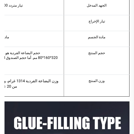
الجهد المدخل
تيار متردد 100-240 فولت؛ 50/60 هرتز
تيار الإخراج
مادة الجسم
مادة س
حجم المنتج
وزن المنتج
من 20 عبوة يبلغ وزنه 28.5 كغ