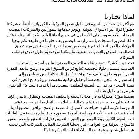
الشركاء، مع ضمان سير المعاملات الدولية بسلاسة.
لماذا تختارنا
مع أكثر من عقد من الخبرة في حلول شحن المركبات الكهربائية، أنشأت شركتنا
حضورًا قويًا عبر الأسواق الدولية، وتوفر خدماتها للموزعين والشركات المصنعة
للمعدات الأصلية ومشغلي الأسطول في جميع أنحاء العالم. ويُعد التزامنا بالابتكار
دافعًا لتطوير المنتجات باستمرار، مما يضمن بقاء حلولنا في طليعة تكنولوجيا
المركبات الكهربائية المتغيرة. وتنعكس هذه الخبرة الواسعة في فهم عميق
لمتطلبات السوق والتحديات التقنية، ما يمكننا من تقديم حلول تفوق توقعات
الشركاء.
تمتد دورنا كشركة تصنيع شاملة للتغليف المعدني لما هو أبعد من المنتجات
القياسية لتشمل حلولًا مخصصة تُعالج فرص السوق الفريدة. ويتيح لنا هذا القدرة
العمل كمزود حلول تغليف صفيح OEM كامل للشركاء الذين يحتاجون إلى
إكسسوارات شحن متخصصة أو حلول هيكلية مخصصة. ويوفر دمج الخبرة في
تقنية الشحن مع قدرات التصنيع للتغليف المعدني مزايا فريدة للشركاء الباحثين
عن مزودي حلول شاملة.
بصفتنا مورّدًا معترفًا به في مجال التعبئة والتغليف المعدنية وبنطاق عالمي، فإننا
نحافظ على معايير جودة تدعم متطلبات العلامات التجارية الدولية، مع توفير
المرونة اللازمة لتلبية احتياجات الأسواق المتنوعة. وتُدمج مرافق التصنيع لدينا
أنظمة متقدمة من الأتمتة ومراقبة الجودة تضمن جودة إنتاج متسقة في الطلبات
ذات الحجم الكبير. ويُعدّ الجمع بين الخبرة التقنية وقدرات التصنيع والفهم العميق
للأسواق الدولية من العوامل التي تجعلنا الشريك المثالي للشركات التي تبحث
عن حلول شحن موثوقة وعالية الأداء قابلة للتوسّع عالميًا.