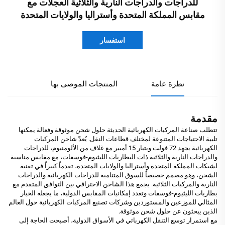
للدراجات والدراجات النارية والثلاثية العجلات مع
مقابس المملكة المتحدة وأستراليا والولايات المتحدة
استفسار
نظرة عامة
المنتجات الموصى بها
مقدمة
تتطلب صناعة المركبات الكهربائية الحديثة حلول شحن موثوقة وفعالة يمكنها
تلبية الاحتياجات المتنوعة لمختلف قطاعات النقل. يُعدّ شاحن المركبات
الكهربائية بجهد 72 فولت وبتيار 15 أمبير مع غلاف من الألومنيوم، للدراجات
والدراجات النارية والثلاثية ذات البطاريات الليثيوم-فوسفات، مع مقابس مناسبة
لشبكات المملكة المتحدة وأستراليا والولايات المتحدة، تقدماً كبيراً في تقنية
الشحن، وهو مصمم خصيصاً للسوق المتنامية للدراجات الكهربائية والدراجات
النارية والمركبات الثلاثية. يجمع هذا الشاحن الاحترافي بين التوافق المتقدم مع
بطاريات الليثيوم-فوسفات وتعدد إمكانيات المقابس الدولية، ما يجعله الخيار
المثالي للموزعين والمستوردين وشركات تصنيع المركبات الكهربائية حول العالم
الذين يبحثون عن حلول شحن موثوقة.
مع استمرار توسع التنقل الكهربائي في الأسواق الدولية، أصبحت الحاجة إلى