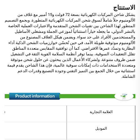
الاستنتاج
يشكل شاحن المركبات الكهربائية بسعة 72 فولت و15 أمبير مع غلاف من
الألومنيوم حلاً شاملاً لسوق شحن المركبات الكهربائية المتطورة. ويجمع التصميم
المتطور لهذا الشاحن بين تقنيات الشحن المتقدمة والاعتبارات العملية الخاصة
بالنشر الدولي، ما يجعله خياراً استثنائياً لموزعي الجملة ومشغلي الأساطيل
والمستخدمين الأفراد على حد سواء. ويضمن هيكل الغلاف المصنوع من
الألومنيوم موثوقية طويلة الأمد، في حين تُحسّن خوارزميات الشحن الذكية أداء
البطارية وتمدّد عمرها الافتراضي. كما أن توافقية المقابس متعددة المناطق
تقلل التعقيدات السوقية، بينما توفر أنظمة السلامة القوية الثقة في التشغيل
ضمن ظروف متنوعة. ولشركاء الأعمال الذين يبحثون عن حلول شحن موثوقة
ومتعددة الاستخدامات ذات إمكانات سوقية عالمية، فإن هذا الشاحن يقدم قيمة
استثنائية من خلال الجمع بين التميز التقني وجودة التصنيع وقدرات الدعم
الشاملة.
العلامة التجارية
ben
الموديل
A