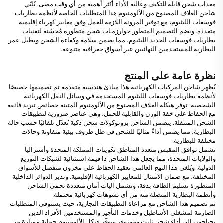
معدات شحن قابلة للتكيف وعالية الأداء أكثر أهمية من أي وقت مضى. يُلبّي
شاحن الغلاف المصنوع من الألومنيوم هذا المتطلبات الخاصة لأنظمة بطاريات
فوسفات الليثيوم، مع توفير المرونة اللازمة للعمل وفق معايير كهرباء إقليمية
متعددة. ويضم التصميم المتطور خوارزميات شحن متطورة مُحسّنة لتقنيات
بطاريات فوسفات الحديد الليثيوم، مما يضمن سلامة وكفاءة الشحن ويطيل عمر
البطارية للمستخدمين النهائيين عبر أسواق جغرافية متنوعة.
نظرة عامة على المنتج
يُظهر شاحن المركبات الكهربائية هذا مبادئ هندسية متقدمة تم تصميمها خصيصًا
لأنظمة بطاريات فوسفات الليثيوم المستخدمة في وسائل النقل الكهربائية
الشخصية. توفر هيكلة الغلاف المصنوع من الألومنيوم المتينة خصائص تبريد فائقة
مع الحفاظ على خفة الوزن والقابلية للحمل، وهي عناصر ضرورية لتطبيقات
الشحن المتنقلة. يتضمن الشاحن بروتوكولات شحن ذكية تُعدّل تلقائيًا حسب حالة
البطارية، مما يضمن أداءً مثاليًا للشحن في ظل ظروف بيئية متفاوتة وحالات
مختلفة للبطارية.
تشمل توافق المقبس متعدد المناطق تكوينات المملكة المتحدة وأستراليا
والولايات المتحدة، مما يجعل هذا الشاحن ذا قيمة استثنائية لشبكات التوزيع
الدولية. ويُلغي هذا النهج العالمي تعقيد الحفاظ على مخزون منفصل للأسواق
المختلفة، مع ضمان الامتثال للمعايير الكهربائية الإقليمية. وتدير الدوائر الداخلية
المتطورة تسليم الطاقة بدقة، وتشمل آليات أمان متعددة تحمي الشاحن
وأنظمة البطارية المتصلة منه من أي تشوهات كهربائية محتملة.
تم تصميم هذا الشاحن مع مراعاة التطبيقات التجارية، حيث يستوفي المتطلبات
الصارمة لمشغلي الأساطيل وخدمات التأجير والمستخدمين الأفراد الذين
يحتاجون إلى أداء شحن ثابت وموثوق. ويوفّر هيكل الألومنيوم حماية ممتازة من