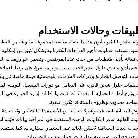
بيقات وحالات الاستخدام
نة شاحن الليثيوم أيون هذا ما يجعله مناسبًا لمجموعة متنوعة من التطبيق
أهمية. تستفيد عمليات تأجير الدراجات الكهربائية بشكل كبير من إمكانية
عالة بأدنى متطلبات من حيث عدد الموظفين. وتضمن خوارزميات الش
 على أداءٍ متسق طوال عمر الخدمة، مما يؤثر مباشرةً على رضا العملاء 
ات التوصيل التجارية وشركات الخدمات اللوجستية قيمة خاصة في بنية
نظمات حلول شحن قادرة على التعامل مع دورات التشغيل اليومية المكثف
ة. وتتيح أنظمة الحماية المتعددة الطبقات وإمكانات إدارة الحرارة في ال
مساحة محدودة وظروف البيئة قد تكون صعبة.
ورش الصيانة الصناعية وشركات التصنيع الأصلية دقة الشاحن وثبات أدائ
مة العالية. توفر إمكانيات الوحدة المتقدمة في المراقبة بيانات قيّمة ل
جيات صيانة استباقية تُحسّن العائد على استثمار البطاريات. كما تستفي
، وهي خصائص ضرورية لتطبيقات اختبار وتقييم البطاريات.