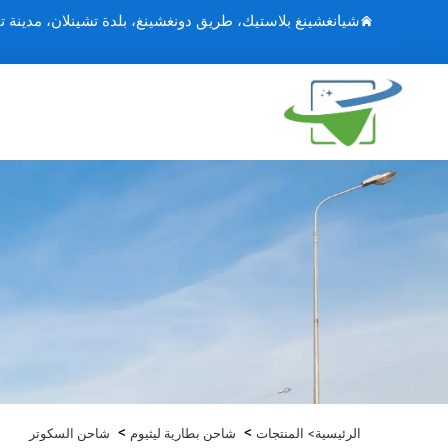
شيانغشينغ بلاستيك، طريق دونغشينغ، بلدة تشينلان، مدينة ت
>
>
الرئيسية>
المنتجات
شاحن بطارية ليثيوم
شاحن السكوتر