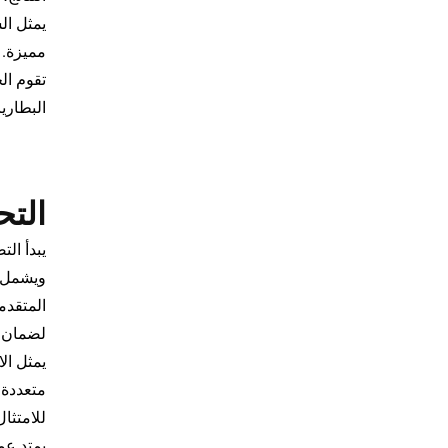
يمثل ال
مميزة. 
تقوم ال
البطاري
التح
يبدأ ال
ويشمل ع
المتقدم
لضمان أ
يمثل ال
متعددة،
للامتثا
يمتد عم