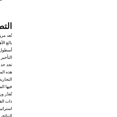
التط
تُعد مرو
بالغ ال
أسطول ف
التأجير
تجد خدم
هذه الم
التجاري
فيها ال
تُقدّر 
ذات القي
استراتي
النتائج