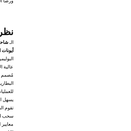
ورضا ا
نظرة
الـ
أيونات ا
البوليم
عالية ال
مُصمم ب
البطاري
للعمليا
يسهل ال
تقوم ال
سحب الت
معايير 