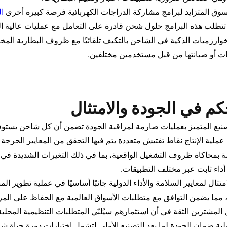
سوق المتزايد لبرامج مشاركة الدراجات الكهربائية فرصة كبيرة أخرى
ا
تتطلب هذه البرامج حلول شحن قادرة على التعامل مع عمليات عالية ال
خوارزميات الذكية في الشاحن بالتكيف تلقائيًا مع ظروف البطارية المخت
ات أو صيانتها من قبل مستخدمين مختلفين.
كم في الجودة والامتثال
تصنيع المتميز بعمليات صارمة لمراقبة الجودة تضمن أن كل شاحن يستوفي
ملية الإنتاج نقاط تفتيش متعددة يتم فيها التحقق من المعايير الحرجة 
ة بمحاكاة ظروف التشغيل الواقعية، بما في ذلك التغيرات الشديدة في 
داء ثابت عبر مختلف التطبيقات.
امتثال لمعايير السلامة والأداء الدولية جانبًا أساسيًا في عملية تطوير
 مما يضمن التوافق مع متطلبات الأسواق العالمية مع الحفاظ على المرون
ل المشترين الثقة في أن استثمارهم سيُلبّي المتطلبات التنظيمية المحل
لية ضمان الجودة لما بعد التصنيع الأولي لتشمل اختبارات دورة حياة ش