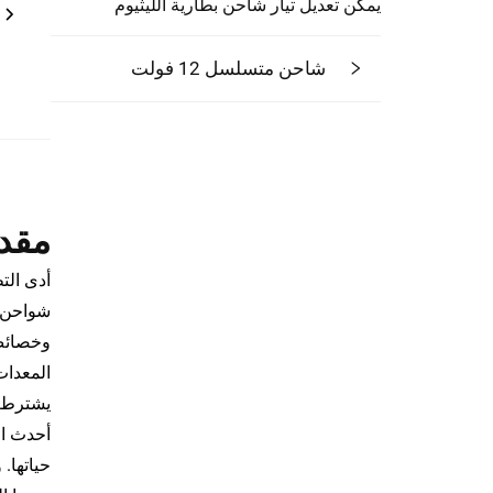
يمكن تعديل تيار شاحن بطارية الليثيوم
شاحن متسلسل 12 فولت
مقد
أدى الت
شواحن ب
وخصائص 
المعدات 
يشترط ا
أحدث ال
حياتها.