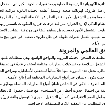
دائرة الكهربائية الرئيسية للحماية برصد تغيرات الجهد الكهربائي المدخل
ظل ظروف كهربائية صعبة. وتشمل أنظمة الحماية الثانوية مراقبة ا
، مما يضمن التشغيل الآمن بغض النظر عن الأخطاء البشرية أو الظروف 
نظام الذكي لإدارة الحرارة بمراقبة درجات حرارة المكونات باستمرار و
سلوب التشغيل الآمن فحسب، بل يساهم أيضًا في موثوقية الشاحن الاست
تم تقييمها للعمل لفترات طويلة في ظل ظروف صعبة، في حين يتيح تصم
 الأداء.
فق العالمي والمرونة
طبيقات الشحن الحديثة المرونة والتوافق الواسع، وهي متطلبات يلبيه
لتُشغل بسلاسة مع تشكيلات بطاريات مختلفة تُستخدم عادةً في تطبيقات 
لي. تجعل هذه المرونة منها حلاً مثالياً لمشغلي الأساطيل، ومرافق ال
ظام التعرف الذكي في الشاحن تلقائيًا أنواع البطاريات المتصلة ويطبّق
تمتة من احتمال حدوث أخطاء من المستخدم، مع ضمان حصول كل بطارية ع
وطول العمر الافتراضي. كما أن التشغيل الفوري (التوصيل والتشغيل) يب
 المطلوب من التعقيد اللازم للتطبيقات الاحترافية.