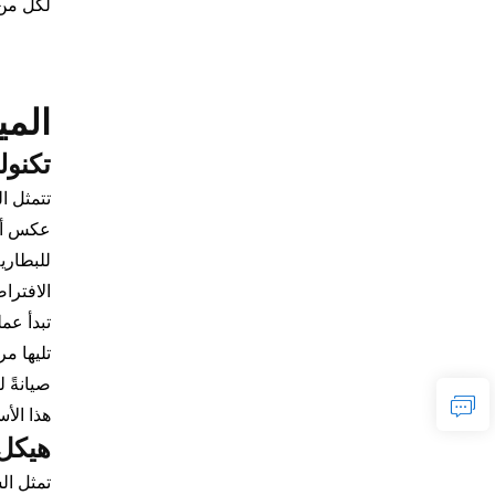
لكل من 
المي
تكنول
تتمثل ا
عكس أجه
للبطاري
الافترا
تبدأ عم
تليها م
صيانةً 
هذا الأ
هيكل
تمثل ال