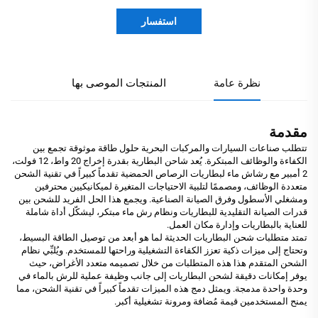
استفسار
نظرة عامة
المنتجات الموصى بها
مقدمة
تتطلب صناعات السيارات والمركبات البحرية حلول طاقة موثوقة تجمع بين
الكفاءة والوظائف المبتكرة. يُعد شاحن البطارية بقدرة إخراج 20 واط، 12 فولت،
2 أمبير مع رشاش ماء لبطاريات الرصاص الحمضية تقدماً كبيراً في تقنية الشحن
متعددة الوظائف، ومصممًا لتلبية الاحتياجات المتغيرة لميكانيكيين محترفين
ومشغلي الأسطول وفرق الصيانة الصناعية. ويجمع هذا الحل الفريد للشحن بين
قدرات الصيانة التقليدية للبطاريات ونظام رش ماء مبتكر، ليشكّل أداة شاملة
للعناية بالبطاريات وإدارة مكان العمل.
تمتد متطلبات شحن البطاريات الحديثة لما هو أبعد من توصيل الطاقة البسيط،
وتحتاج إلى ميزات ذكية تعزز الكفاءة التشغيلية وراحتها للمستخدم. ويُلبِّي نظام
الشحن المتقدم هذا هذه المتطلبات من خلال تصميمه متعدد الأغراض، حيث
يوفر إمكانات دقيقة لشحن البطاريات إلى جانب وظيفة عملية للرش بالماء في
وحدة واحدة مدمجة. ويمثل دمج هذه الميزات تقدماً كبيراً في تقنية الشحن، مما
يمنح المستخدمين قيمة مُضافة ومرونة تشغيلية أكبر.