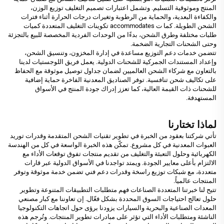
المنتج وموثوقية التسليم. وتشمل اعتبارات تصميم التغليف توزيع الوزن،
والكفاءة البعدية، والحماية من الرطوبة وتغيرات درجات الحرارة أثناء فترات
الشحن الطويلة. كما ت accommodates تكوينات التغليف المتعددة كميات
طلبات مختلفة وطرق الشحن، بدءًا من الوحدات الفردية المخصصة للبيع بالتجزئة
وحتى الشحنات التجارية الضخمة.
تتضمن خدمات دعم التوزيع مساعدة في إدارة المخزون، وتنسيق الشحن،
وإعداد المستندات الجمركية للشحنات الدولية. يعمل فريق اللوجستيات لدينا
بالتعاون مع شركاء الشحن العالميين لضمان جداول توصيل موثوقة مع الحفاظ
على تكاليف شحن تنافسية. توفر الصناديق المعدنية الفاخرة حماية إضافية
للشحنات ذات القيمة العالية، كما تعزز إدراك جودة المنتج في الأسواق
المستهدفة.
لماذا تختارنا
تأتي شركتنا بعقود من الخبرة في تطوير تقنيات الشحن المتقدمة وقدرات توريد
العبوات المعدنية في كل مشروع. تمكّن هذه الخبرة الواسعة في كل من الهندسة
الكهربائية وحلول التعبئة والتغليف من تقديم منتجات تفوق توقعات الأداء مع
الالتزام بأعلى معايير الجودة. ويمتد تواجدنا في الأسواق الدولية عبر قارات
متعددة، مع شبكات توزيع راسخة وقدرات دعم فني تضمن خدمة موثوقة وتوفر
المنتجات عالمياً.
تتيح لنا خبرتنا المتعددة الصناعات فهم متطلبات التطبيقات المتنوعة وتطوير
حلول تعالج احتياجات السوق المحددة بشكل فعّال. إن تعاوننا مع كبار مصنعي
المعدات الصناعية والبحرية والسيارات يزودنا برؤى حول اتجاهات التكنولوجيا
الناشئة ومتطلبات الأداء التي تؤثر على مبادرات تطوير المنتجات. وتُرجم هذه