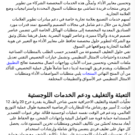
وتحسين معايير الأداء. وتُمكّن هذه الخدمات المخصصة الشركاء من تطوير
عروض منتجات فريدة تتماشى مع متطلبات السوق المحددة واستراتيجيات وضع
العلامة التجارية.
تُسهم خدمات التصنيع بعلامة تجارية خاصة في دعم مبادرات تطوير العلامات
التجارية من خلال دعم شامل في مجالات التصميم والتصنيع. تمتد قدرات مورد
الصناديق المعدنية المخصصة إلى متطلبات الهياكل الخاصة التي تتضمن عناصر
تصميم فريدة، وألوانًا مميزة، وعناصر للهوية البصرية. يعمل فريقنا بشكل وثيق
مع الشركاء لتطوير حلول مخصصة تحافظ على معايير الأداء مع التعبير عن هوية
العلامة التجارية ومواقعها في السوق.
تفي حلول التغليف المصنوعة من القصدير حسب الطلب بالمتطلبات الصناعية
المحددة واحتياجات الامتثال التنظيمي. وتشمل خيارات التخصيص التقني تعديل
ملفات الشحن، وتحسين ميزات الأمان، وواجهات اتصال متخصصة تعالج
التطبيق
المتطلبات. ويقدم فريق الهندسة لدينا دعماً شاملاً طوال عملية التخصيص، للتأكد
من أن المنتج النهائي
المنتجات
يلبي متطلبات المواصفات الأداء ومتطلبات
الامتثال التنظيمي عبر الأسواق والتطبيقات المختلفة.
التعبئة والتغليف ودعم الخدمات اللوجستية
تحلّيات التعبئة والتغليف الاحترافية تحمي شاحن البطارية بقدرة خرج 20 واط، 12
فولت، 2 أمبير مع رشاش ماء للبطاريات الرصاصية الحمضية طوال عملية التوزيع
العالمي، وتدعم في الوقت نفسه عمليات لوجستية فعّالة. توفر عبوات القصدير
المستدامة حماية قوية ضد العوامل البيئية وإجهادات الشحن، مع الحفاظ على
أبعاد مدمجة تُحسّن من تكاليف الشحن ومتطلبات تخزين المستودعات. يحصل
كل جهاز على تغليف فردي يتضمن وثائق شاملة وإرشادات استخدام.
تركز تحسينات العمليات اللوجستية على تقليل تكاليف الشحن مع ضمان حماية