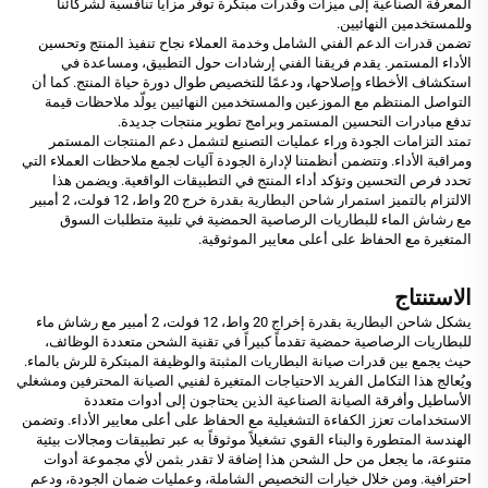
المعرفة الصناعية إلى ميزات وقدرات مبتكرة توفر مزايا تنافسية لشركائنا
وللمستخدمين النهائيين.
تضمن قدرات الدعم الفني الشامل وخدمة العملاء نجاح تنفيذ المنتج وتحسين
الأداء المستمر. يقدم فريقنا الفني إرشادات حول التطبيق، ومساعدة في
استكشاف الأخطاء وإصلاحها، ودعمًا للتخصيص طوال دورة حياة المنتج. كما أن
التواصل المنتظم مع الموزعين والمستخدمين النهائيين يولّد ملاحظات قيمة
تدفع مبادرات التحسين المستمر وبرامج تطوير منتجات جديدة.
تمتد التزامات الجودة وراء عمليات التصنيع لتشمل دعم المنتجات المستمر
ومراقبة الأداء. وتتضمن أنظمتنا لإدارة الجودة آليات لجمع ملاحظات العملاء التي
تحدد فرص التحسين وتؤكد أداء المنتج في التطبيقات الواقعية. ويضمن هذا
الالتزام بالتميز استمرار شاحن البطارية بقدرة خرج 20 واط، 12 فولت، 2 أمبير
مع رشاش الماء للبطاريات الرصاصية الحمضية في تلبية متطلبات السوق
المتغيرة مع الحفاظ على أعلى معايير الموثوقية.
الاستنتاج
يشكل شاحن البطارية بقدرة إخراج 20 واط، 12 فولت، 2 أمبير مع رشاش ماء
للبطاريات الرصاصية حمضية تقدماً كبيراً في تقنية الشحن متعددة الوظائف،
حيث يجمع بين قدرات صيانة البطاريات المثبتة والوظيفة المبتكرة للرش بالماء.
ويُعالج هذا التكامل الفريد الاحتياجات المتغيرة لفنيي الصيانة المحترفين ومشغلي
الأساطيل وأفرقة الصيانة الصناعية الذين يحتاجون إلى أدوات متعددة
الاستخدامات تعزز الكفاءة التشغيلية مع الحفاظ على أعلى معايير الأداء. وتضمن
الهندسة المتطورة والبناء القوي تشغيلاً موثوقاً به عبر تطبيقات ومجالات بيئية
متنوعة، ما يجعل من حل الشحن هذا إضافة لا تقدر بثمن لأي مجموعة أدوات
احترافية. ومن خلال خيارات التخصيص الشاملة، وعمليات ضمان الجودة، ودعم