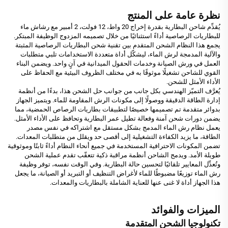
نظرة عامة على المنتج
يُقدِّم شاحن البطارية بقدرة إخراج 20 واط، 12 فولت، 2 أمبير مع رشاش ماء
للبطاريات الرصاصية أداءً استثنائيًا من خلال تصميمه المزدوج الوظيفة المبتكر.
يجمع هذا النظام الشحن المتقدم بين تقنية شحن البطاريات الرصاصية المثبتة
والآلية المدمجة لرش الماء، ليشكّل أداة متعددة الاستخدامات تلبي متطلبات
العمل في ورش الصيانة وخدمات الحقول الميدانية في آنٍ واحد. ويضمن البناء
القوي للشاحن تشغيلًا موثوقًا به في مختلف الظروف البيئية مع الحفاظ على
الأداء الأمثل للشحن.
يُعرَّف التميّز الهندسي بكل جانب من جوانب حل الشحن هذا، بدءًا من أنظمة
إدارة الطاقة الدقيقة ووصولًا إلى مكونات الرش المقاومة للماء. ويتميز الجهاز
بدوائر متقدمة تم تصميمها خصيصًا لتطبيقات بطاريات الرصاص الحمضية، مما
يضمن دورات شحن آمنة وفعالة تطيل عمر البطارية وتحافظ على الأداء الأمثل.
يعمل نظام رش الماء المدمج بشكل مستقل مع اشتراكه في نفس مصدر
الطاقة، ما يزيد الكفاءة التشغيلية إلى أقصى حد ويقلل من متطلبات المعدات.
تضمن المكونات الاحترافية المستخدمة في جميع أنحاء النظام أداءً ثابتًا وموثوقية
طويلة الأمد. ويدمج الشاحن أنظمة مراقبة ذكية تتعقّب تقدم عملية الشحن
وتُعدِّل المعايير تلقائيًا لتحسين حالة البطارية. وفي الوقت نفسه، توفر وظيفة
رش الماء توزيعًا مضبوطًا للماء لأغراض التنظيف أو التبريد أو الصيانة، ما يجعل
هذا الجهاز أداة لا غنى عنها للعناية الشاملة بالبطاريات والمعدات.
الميزات والفوائد
تكنولوجيا الشحن المتقدمة