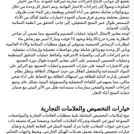
تخضع كل جوانب الإنتاج لإجراءات صارمة لمراقبة الجودة، بدءًا من اختيار
المكونات وصولاً إلى إجراءات الاختبار النهائية. ويتم اختبار كل وحدة من خلال
بروتوكولات شاملة تتحقق من أداء الشحن ووظيفة رش الماء تحت ظروف
تشغيل مختلفة. وتجري فرق ضمان الجودة اختبارات مكثفة للتأكد من الأداء
المستقر طوال عمر المنتج التشغيلي، إلى جانب التحقق من أنظمة السلامة
وآليات الحماية.
تُوجه معايير الامتثال الدولية عمليات التصميم والتصنيع، مما يضمن أن شاحن
البطارية بقدرة خرج 20 واط وبجهد 12 فولت وتيار 2 أمبير مع رشاش ماء
لبطاريات الرصاص الحمضية يستوفي أو يفوق متطلبات السلامة والأداء العالمية.
ويأتي كل وحدة مع وثائق شاملة توفر مواصفات تفصيلية وإرشادات تشغيلية
تدعم إجراءات التركيب والصيانة الاحترافية. وتُحافظ عمليات التدقيق المنتظمة
وعمليات التحسين المستمر على أعلى معايير الجودة طوال دورة التصنيع.
تؤثر الاعتبارات البيئية على خيارات التصميم وعمليات التصنيع، مع التركيز على
المواد المستدامة والتشغيل الفعّال من حيث استهلاك الطاقة. ويقلل نظام
الشحن بإدارته الذكية للطاقة من استهلاك الطاقة مع الحفاظ على أداء شحن
مثالي، مما يسهم في الكفاءة التشغيلية والمسؤولية البيئية بشكل عام. وتتبع
إجراءات التعبئة والشحن ممارسات مستدامة تقلل من الأثر البيئي مع ضمان
حماية المنتج أثناء النقل.
خيارات التخصيص والعلامات التجارية
تتيح إمكانيات التخصيص الشاملة تلبية متطلبات العلامات التجارية والمواصفات
المتنوعة لموزعي الجملة وشركاء العلامات الخاصة. وبصفتنا شركة مصنعة ذات
خبرة في عبوات المعادن، فإننا ندرك أهمية التميّز في العلامة التجارية ونقدّم
خيارات تخصيص واسعة تشمل تعديلات الهيكل الخارجي، وضبط واجهات التحكم،