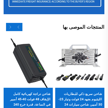
المنتجات الموصى بها
شاحن سريع ذكي للبطاريات
شاحن دراجة كهربائية كامل
الليثيوم بجهد 24 فولت وتيار 25-
الإيقاف 48 فولت 40-45 أمبير
30 أمبير، شاحن سيارات 24
في الساعة، قدرة خرج 240