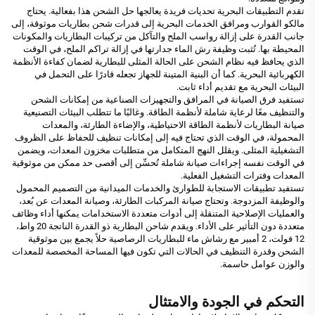
تقدم التطبيقات البحرية تحديات فريدة يعالجها حل الشحن هذا بفعالية. يحتاج
مالكو القوارب ومرافق الخدمات البحرية إلى قدرات شحن بطاريات موثوقة، إلى
جانب القدرة على إزالة رواسب الملح والتآكل من تركيبات البطاريات والمكونات
المحيطة بها. تُثبت وظيفة رش الماء جدارتها في إزالة تراكم الملح، في الوقت
الذي يحافظ فيه نظام الشحن على الحالة المثلى للبطارية لضمان كفاءة الأنظمة
الكهربائية البحرية. كما أن البنية المتينة للجهاز تجعله قادرًا على التحمل في
البيئات البحرية مع تقديم أداء ثابت.
تستفيد فرق الصيانة في المرافق والتجهيزات الصناعية من إمكانات الشحن
والتنظيف معًا لرعاية شاملة لأنظمة الطاقة. وغالبًا ما تتطلب البيئات التصنيعية
صيانة البطاريات لأنظمة الطاقة الاحتياطية، والإضاءة الطارئة، والمعدات
المحمولة، في الوقت الذي تحتاج فيه إلى إمكانات تنظيف للحفاظ على الظروف
التشغيلية المثلى. ويقلل النهج المتكامل من متطلبات مخزون المعدات، ويضمن
في الوقت نفسه إجراءات صيانة شاملة تُحسِّن إلى أقصى حد ممكن من موثوقية
المعدات وفترات التشغيل الفعلية.
تستفيد تطبيقات الاستجابة للطوارئ والخدمات الميدانية من التصميم المحمول
والوظيفة المزدوجة. وتحتاج صيانة المركبات الطارئة، وصيانة المعدات عن بُعد،
والعمليات الإصلاحية المتنقلة إلى أدوات متعددة الاستخدامات يمكنها أداء وظائف
متعددة دون التأثير على الأداء. ويقدم شاحن البطارية ذو القدرة الناتجة 20 واط،
12 فولت، 2 أمبير مع رشاش ماء للبطاريات الرصاصية حلاً يجمع بين موثوقية
الشحن وقدرة التنظيف في الحالات التي تكون فيها المساحة المخصصة للمعدات
والوزن عوامل حاسمة.
التحكم في الجودة والامتثال