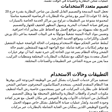
عمليات شحن البطارية والصيانة في الوقت نفسه.
تصميم متعدد الاستخدامات
تجعل البنية المدمجة والتصميم القابل للحمل من شاحن البطارية بقدرة خرج 20
واط، 12 فولت/2 أمبير مع رشاش ماء للبطاريات الرصاصية الحمضية مناسبًا
لمجموعة متنوعة من التطبيقات تتراوح بين مراكز الخدمة الخاصة بالسيارات
ومرافق صيانة المعدات البحرية. ويسهل المظهر الخفيف للجهاز والتصميم
المريح نقله بسهولة بين مواقع العمل مع الحفاظ على معايير أداء احترافية.
وتضمن مواد البناء المتينة تشغيلًا موثوقًا به في البيئات الصعبة بما في ذلك ورش
العمل، والكراجات، ومواقع الخدمة الخارجية.
تُبسّط عناصر التحكم سهلة الاستخدام ومؤشرات الحالة الواضحة عملية التشغيل
مع توفير إمكانيات مراقبة شاملة. تتيح الواجهة البديهية للمشغلين تقييم حالة
الشحن وحالة النظام بسرعة دون الحاجة إلى خبرة تقنية. كما أن توفر خيارات
اتصال متعددة يتيح التكيّف مع تشكيلات البطاريات المختلفة ومتطلبات التركيب،
مما يعزز من مرونة الشاحن عبر التطبيقات والصناعات المختلفة.
التطبيقات وحالات الاستخدام
تستفيد مراكز خدمات السيارات بشكل كبير من الوظيفة المزدوجة التي يوفرها
هذا النظام المتقدم للشحن. يستخدم الميكانيكيون المحترفون خصائص الشحن
للحفاظ على بطاريات المركبات، في حين يستخدمون خاصية رش الماء لتنظيف
مكونات المحرك وأقطاب البطارية والمناطق المحيطة بها. ويقلل التصميم
المتكامل من احتياجات الأدوات وفرط الفوضى في مكان العمل، مع تعزيز كفاءة
وجودة الخدمة. وتُقدّر عمليات صيانة الأساطيل بشكل خاص سهولة الحمل
والتنوع الوظيفي اللذين يمكّنان من العناية الشاملة بالبطاريات عبر مركبات
ومواقع متعددة.