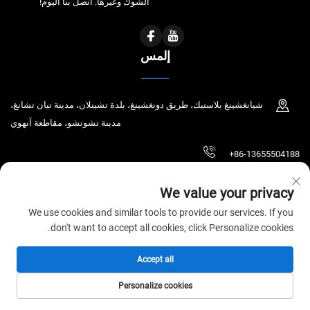
الشوك وغيرها. اتصل بنا اليوم!
إلمس
شيانغشينغ بلاستيك، طريق دونغشينغ، بلدة تشينلان، مدينة تيان تشانغ،
مدينة تشوتشو، مقاطعة آنهوي
+86-13655504188
[email protected]
We value your privacy
We use cookies and similar tools to provide our services. If you
don't want to accept all cookies, click Personalize cookies.
حقوق الطبع والنشر © 2026 شركة Tianchang Chaochen للتكنولوجيا الإلكترونية
المحدودة. جميع الحقوق محفوظة.
سياسة الخصوصية
Accept all
Personalize cookies
الصفحة الرئيسية
المنتجات
البريد الإلكتروني
الهاتف