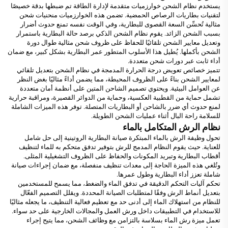
يستخدم نظام الشحن خوارزميات متقدمة لإدارة الطاقة تم ضبطها بدقة خصيصًا
لتقنيات بطاريات الرصاص الحمضية. تضمن هذه الخوارزميات منحنيات شحن
مثالية تُحسِّن السعة القصوى للبطارية، وفي الوقت نفسه تمنع حدوث أضرار
بسبب الشحن الزائد. يقوم نظام الشحن الذكي برصد حالة البطارية باستمرار
وتعديل معايير الشحن تلقائيًا للحفاظ على ظروف شحن مثالية طوال دورة
الشحن بأكملها. يُطيل هذا الأسلوب المتطور عمر البطارية بشكل كبير، مع ضمان
أداء ثابت عبر دورات شحن متعددة.
تتميز خصائص تعويض درجة الحرارة المدمجة في نظام الشحن بتعديل تلقائي
لمعايير الشحن بناءً على الظروف المحيطة، مما يضمن أداءً مثاليًا بغض النظر
عن العوامل البيئية. ويحتوي تصميم الشاحن المتين على أنظمة أمان متعددة
تشمل حماية من القطبية العكسية، وحماية من الدوائر القصيرة، ومراقبة حرارية
لمنع حدوث أي ضرر بالشاحن أو البطاريات المتصلة. توفر هذه الميزات الشاملة
للسلامة راحة البال أثناء عمليات الشحن الطويلة.
نظام الرش المتكامل بالماء
تحول وظيفة الرش بالماء المبتكرة صيانة البطارية الروتينية إلى حل شامل
للعناية. حيث يقوم النظام المدمج للرش بتوفير تدفق متحكم به للماء لتنظيف
أقطاب البطارية وتبريد المكونات والحفاظ على الظروف التشغيلية المثلى.
وتُلغي هذه الميزة الحاجة إلى معدات تنظيف منفصلة، مع ضمان إجراءات صيانة
شاملة تعزز أداء البطارية وطول عمرها.
تحكم آليات التحكم الدقيقة في تدفق الماء والضغط، مما يسمح للمستخدمين
بتعديل أنماط الرش وفقًا لمتطلبات الصيانة المحددة. ويقلل التصميم الفعّال
للنظام من استهلاك الماء إلى أدنى حد مع تعظيم فعالية التنظيف، ما يجعله مثاليًا
للاستخدام في التطبيقات داخل ورش العمل والمجالات الخارجية على حد سواء.
تعمل ميزة رش الماء بسلاسة بالتزامن مع وظائف الشحن، مما يتيح إجراء