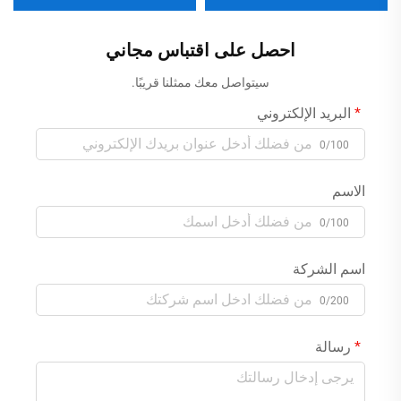
فولت لبطارية Lifepo4 وLi-ion
واط، شاشة عرض رقمية، قابس
مقبس المملكة المتحدة، إدخال
220 فولت، ذكي
احصل على اقتباس مجاني
سيتواصل معك ممثلنا قريبًا.
البريد الإلكتروني
0/100
الاسم
0/100
اسم الشركة
0/200
رسالة