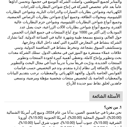
والمثابر لجميع الموظفين، واصلت الشركة التوسع في حجمها، وتحسن أداؤها
عاماً بعد عام. تتخصص الشركة في إنتاج شواحن البطاريات للدراجات
الكهربائية، وشواحن بطاريات السيارات والدراجات النارية، وشواحن البطاريات
الليثيومية، ومحولات الطاقة، وجميع أنواع شواحن بطاريات الرصاص الحمضية،
وجميع أنواع شواحن البطاريات الليثيومية، وشواحن حزم البطاريات عالية
القدرة، وجميع أنواع شواحن بطاريات الآلات الزراعية، حيث يصل عدد
الموديلات إلى أكثر من 1000 نوع. تُباع المنتجات في جميع القارات الخمس
حول العالم، وتتمتع بسمعة طيبة وشهرة عالية في الصناعة الدولية. كما تشارك
الشركة بنشاط في المعارض الكبيرة التي تُعقد داخل البلاد وخارجها،
وتستكشف السوق بشجاعة، وتنخرط بنشاط في المنافسة الدولية، وتبني
علاقات عملاء مستقرة مع الموزعين في مختلف الدول. تمتلك الشركة معدات
بحث وتطوير وإنتاج كاملة، وتعطي أهمية كبيرة لجودة المنتجات وتطوير
المنتجات الجديدة، ودرّبت فريقاً مدرباً تدريباً جيداً في مجال البحث والتطوير
والإنتاج، بالإضافة إلى نظام إدارة متقدم، وتدعم التخصيص حسب قياسات
القوابس الخاصة بالدول. والجهد الكهربائي. والمعطيات. نرحب بتقديم البيانات
والمعطيات الخاصة بك لتخصيص منتجات شخصية مؤهلة ومرضية، ونسعى
جاهدين لخلق نقاط نمو جديدة للأرباح
الأسئلة الشائعة
1. من نحن؟
نحن مقرنا في جيانغسو، الصين، بدأنا من عام 2024، ونبيع إلى أمريكا الشمالية
(20.00%)، السوق المحلية (20.00%)، أمريكا الجنوبية (15.00%)، أوروبا
الشرقية (15.00%)، جنوب آسيا (10.00%)، جنوب شرق آسيا (10.00%)،