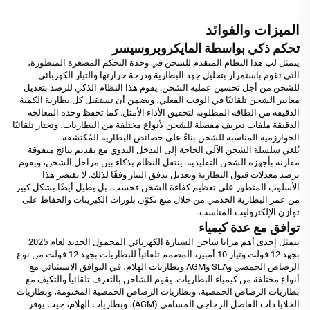
الميزات والفوائد
تحكم ذكي بواسطة المايكروبروسيسر
يتمثل لب هذا النظام المتقدم للشحن في وحدة التحكم المصغرة المتطورة،
التي تقوم باستمرار بتحليل جهد البطارية ودرجة حرارتها والتيار الكهربائي
للشحن من أجل تحسين عملية الشحن. يقوم هذا النظام الذكي للرصد بتعديل
معايير الشحن تلقائيًا في الوقت الفعلي، ويضمن أن تستقبل كل بطارية الكمية
الدقيقة من الطاقة المطلوبة لتحقيق الأداء الأمثل. كما تحفظ وحدة المعالجة
الدقيقة ملفات تعريف مفصلة للشحن لأنواع مختلفة من البطاريات، وتختار تلقائيًا
الخوارزمية المناسبة للشحن بناءً على خصائص البطارية المُكتشفة.
تُلغي سلسلة الشحن الآلي الحاجة إلى التدخل اليدوي مع تقديم نتائج متفوقة
مقارنة بأجهزة الشحن التقليدية. ينتقل النظام بذكاء بين مراحل الشحن، ويقوم
برصد معدلات قبول البطارية وتعديل تدفق التيار وفقًا لذلك. لا يقتصر هذا
الأسلوب المتطور على تعظيم كفاءة الشحن فحسب، بل يطيل أيضًا بشكل كبير
من عمر البطارية الخدمي من خلال منع تكوّن بلورات الكبريتات والحفاظ على
توازن الإلكتروليت المناسب.
توافق مع عدة كيمياء
تتمثل إحدى أهم مزايا شاحن السيارة الكهربائي المحمول الجديد لعام 2025
بجهد 12 فولت وتيار 10 أمبير، المصمم تلقائياً للبطاريات بجهد 12 فولت من نوع
الرصاص الحمضي وSLA وAGM وبطاريات الهلام، في التوافق الاستثنائي مع
أنواع مختلفة من كيمياء البطاريات. يقوم الشاحن بالتعرف تلقائياً والتكيف مع
بطاريات الرصاص الحمضية، وبطاريات الرصاص الحمضية المختومة، وبطاريات
الخلايا ذات الفاصل الزجاجي المسامي (AGM)، وبطاريات الهلام، حيث يوفر