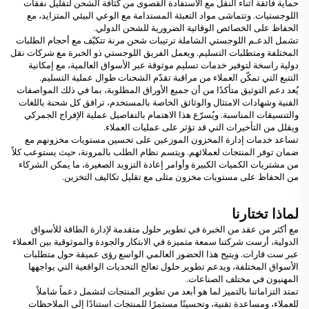
حماية فائقة أثناء النقل مع الاستفادة القصوى من كثافة الشحن لتقليل نفقات
اللوجستيات. وتتماشى مواد التعبئة المستدامة مع الوعي البيئي المتزايد، مع
الحفاظ على الخصائص الوقائية الضرورية للشحن الدولي.
تشمل الدعـم اللوجستي الشاملة ترتيبات شحن مرنة تتكيّف مع أحجام الطلبات
المختلفة ومتطلبات التسليم. ويعمل الفريق اللوجستي ذو الخبرة مع شركات نقل
دولية راسخة لتوفير خدمات تسليم موثوقة عبر الأسواق العالمية، مع إمكانية
التتبع التي تمكّن العملاء من مراقبة تقدّم الشحنات طوال عملية التسليم.
يُعد دعم التوثيق متأكدًا من أن جميع الأوراق المطلوبة، بما في ذلك المواصفات
الفنية وشهادات الامتثال والوثائق الخاصة بالمستخدم، ترافق كل شحنة باللغات
والتنسيقات المناسبة. ويُسرّع هذا الاهتمام بالتفاصيل عملية الإفراج الجمركي
ويقلل من التأخيرات التي قد تؤثر على عمليات العملاء.
تساعد خدمات إدارة المخزون الموزعين على تحسين مستويات مخزونهم مع
ضمان توفر المنتجات لعملائهم. ويتسم نظام الطلب بالمرونة، حيث يستوعب كلاً
من مشتريات الكميات الكبيرة وأوامر إعادة التزويد الصغيرة، ما يمكن الشركاء
من الحفاظ على مستويات مخزون مثلى مع تقليل تكاليف التخزين.
لماذا تختارنا
مع أكثر من عقد من الخبرة في تطوير حلول متقدمة لإدارة الطاقة للأسواق
الدولية، أرست شركتنا سمعة متميزة في الابتكار والجودة والموثوقية بين العملاء
عبر ست قارات. ويتيح هذا الحضور العالمي الواسع رؤى عميقة حول متطلبات
الأسواق المختلفة، ويدعم تطوير حلول تعالج التحديات الواقعية التي يواجهها
المهنيون في مختلف الصناعات.
تمتد التزاماتنا بالتميز لما هو أبعد من تطوير المنتجات لتشمل دعماً شاملاً
للعملاء، ومساعدة تقنية، وتحسينًا مستمرًا للمنتجات استنادًا إلى الملاحظات