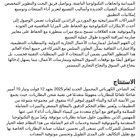
الميدانية واتجاهات التكنولوجيا الناشئة. ويواصل فريق البحث والتطوير المخصص
استكشاف التقنيات الجديدة وأساليب التصنيع لتعزيز أداء المنتجات وتوسيع
إمكانيات التطبيق.
الشراكات الاستراتيجية مع الموردين الرائدين للمكونات تضمن الوصول إلى
أحدث الابتكارات التكنولوجية مع الحفاظ على المزايا التنافسية في الجودة
والموثوقية. هذه العلاقات تسمح بدمج ميزات متطورة مع الحفاظ على معايير
صارمة لمراقبة الجودة طوال عملية التصنيع.
إن الفهم الشامل لممارسات الأعمال التجارية الدولية، والمتطلبات التنظيمية،
والاعتبارات الثقافية يمكّن التعاون السلس مع الشركاء في جميع أنحاء العالم.
هذا المنظور العالمي يضمن أن المنتجات لا تلبي المتطلبات التقنية فحسب، بل
تتوافق أيضًا مع توقعات السوق المحلية وممارسات الأعمال، مما يسهل إدخالها
بنجاح في السوق والنجاح التجاري المستمر.
الاستنتاج
يُعد الشاحن الكهربائي المحمول الجديد لعام 2025 بجهد 12 فولت وتيار 10 أمبير
شاحنًا تلقائيًا للبطاريات مفهومًا متقدمًا في تقنية شحن البطاريات، حيث يجمع
بين الأتمتة الذكية والبناء القوي لتوفير أداء متفوق عبر مجموعة متنوعة من
التطبيقات. ويُعتبر نظام التحكم الدقيق بالمعالج المصغر والميزات الشاملة
للسلامة والتوافق مع أنواع متعددة من كيمياء البطاريات أداة لا غنى عنها
للمهنيين الذين يتطلبون حلول صيانة بطاريات موثوقة. ويُعدّ مزيج التكنولوجيا
المتقدمة والموثوقية المثبتة وخدمات الدعم الشاملة من هذا النظام جعله الخيار
المفضل للشركات التي تسعى إلى تحسين عمليات صيانة البطاريات الخاصة بها
مع تقليل التكاليف على المدى الطويل وتحسين موثوقية المعدات.