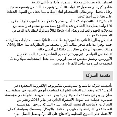
لضمان بقاء بطارياتك محدثة باستمرار وأداءها بأعلى كفاءة
شاحن كهربائي محمول 12 فولت 10 أمبير: يتميز هذا الشاحن بتصميم مدمج
وقابل للحمل، وهو مثالي للاستخدام أثناء التنقّل، مما يجعل من السهل الحفاظ
على بطارياتك أينما كنت.
3.مدخل: 100-240 فولت/1.2 أمبير، مخرج: 12 فولت 10 أمبير، قدرة المخرج:
120 واط: يعمل هذا الشاحن شديد التنوّع بسلاسة مع مجموعة واسعة من
مدخلات الجهد والطاقة، ويقدّم أداء شحنًا فعّالاً وموثوقًا لبطاريات الرصاص
الحمضية 12 فولت.
4.شاحن بطارية تلقائي 10 أمبير: يضبط نفسه تلقائيًا حسب احتياجات بطاريتك،
حيث يوفّر إعدادات شحن مثالية لأنواع مختلفة من البطاريات مثل SLA وAGM
وGEL، ويضمن أن تكون بطارياتك دائمًا في أفضل حالة.
5.للمقبس القياسي الأوروبي: تم تصميم الشاحن خصيصًا للمستخدمين
الأوروبيين، ويتميز بمقبس قياسي أوروبي، مما يجعل استخدامه سهلًا وملائمًا
لمجموعة كبيرة من مآخذ الكهرباء الأوروبية.
مقدمة الشركة
تأسست شركة تيانتشانغ تشاوتشين للتكنولوجيا الإلكترونية المحدودة في
أكتوبر 2017، وتقع عند البوابة الشرقية لمقاطعة آنهوي بالصين، في منطقة سو
سان جياو، وهي منطقة ذات بيئة جميلة ومواصلات مريحة. الشركة هي مؤسسة
تصديرية حصلت على مؤهل الاستيراد الذاتي في يناير 2018، وتعتبر من
الشركات الأساسية الرئيسية المحلية. تلتزم الشركة بروحها المؤسسية
المتمثلة في "النزاهة، والمعايير، والكفاءة، والابتكار"، وتتمسك بسياسة أعمال
"الاعتماد على السوق المحلية، والانفتاح على العالم". وبفضل العمل الجاد