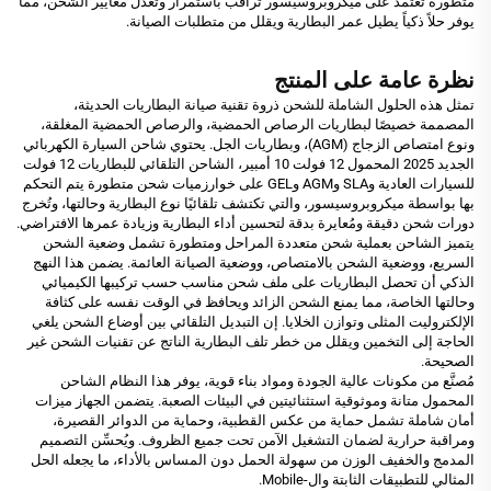
متطورة تعتمد على ميكروبروسيسور تراقب باستمرار وتُعدّل معايير الشحن، مما
يوفر حلاً ذكياً يطيل عمر البطارية ويقلل من متطلبات الصيانة.
نظرة عامة على المنتج
تمثل هذه الحلول الشاملة للشحن ذروة تقنية صيانة البطاريات الحديثة،
المصممة خصيصًا لبطاريات الرصاص الحمضية، والرصاص الحمضية المغلقة،
ونوع امتصاص الزجاج (AGM)، وبطاريات الجل. يحتوي شاحن السيارة الكهربائي
الجديد 2025 المحمول 12 فولت 10 أمبير، الشاحن التلقائي للبطاريات 12 فولت
للسيارات العادية وSLA وAGM وGEL على خوارزميات شحن متطورة يتم التحكم
بها بواسطة ميكروبروسيسور، والتي تكتشف تلقائيًا نوع البطارية وحالتها، وتُخرج
دورات شحن دقيقة ومُعايرة بدقة لتحسين أداء البطارية وزيادة عمرها الافتراضي.
يتميز الشاحن بعملية شحن متعددة المراحل ومتطورة تشمل وضعية الشحن
السريع، ووضعية الشحن بالامتصاص، ووضعية الصيانة العائمة. يضمن هذا النهج
الذكي أن تحصل البطاريات على ملف شحن مناسب حسب تركيبها الكيميائي
وحالتها الخاصة، مما يمنع الشحن الزائد ويحافظ في الوقت نفسه على كثافة
الإلكتروليت المثلى وتوازن الخلايا. إن التبديل التلقائي بين أوضاع الشحن يلغي
الحاجة إلى التخمين ويقلل من خطر تلف البطارية الناتج عن تقنيات الشحن غير
الصحيحة.
مُصنَّع من مكونات عالية الجودة ومواد بناء قوية، يوفر هذا النظام الشاحن
المحمول متانة وموثوقية استثنائيتين في البيئات الصعبة. يتضمن الجهاز ميزات
أمان شاملة تشمل حماية من عكس القطبية، وحماية من الدوائر القصيرة،
ومراقبة حرارية لضمان التشغيل الآمن تحت جميع الظروف. ويُحسِّن التصميم
المدمج والخفيف الوزن من سهولة الحمل دون المساس بالأداء، ما يجعله الحل
المثالي للتطبيقات الثابتة وال-Mobile.