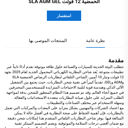
الحمضية 12 فولت SLA AGM GEL
استفسار
نظرة عامة
المنتجات الموصى بها
مقدمة
تتطلب البيئة الحديثة للسيارات والصناعة حلول طاقة موثوقة تقدم أداءً ثابتاً عبر
تطبيقات متنوعة. يُعد شاحن البطارية الكهربائي المحمول الجديد لعام 2025 بجهد
12 فولت وتيار 10 أمبير، الشاحن التلقائي لبطاريات الرصاص الحمضية SLA
وAGM وGEL، تقدماً كبيراً في تقنية شحن البطاريات، حيث يجمع بين التشغيل
الآلي الذكي وهندسة قوية لتلبية الاحتياجات المتزايدة للمستخدمين المحترفين
في جميع أنحاء العالم. وقد تم تصميم هذا النظام المتطور للشحن بدقة لمواجهة
الطلب المتزايد على حلول صيانة البطاريات متعددة الاستخدامات والفعالة
وسهلة الاستخدام عبر مختلف الصناعات والتطبيقات.
مع اعتماد الشركات والمهنيين بشكل متزايد على المعدات والمركبات التي تعمل
بالبطاريات، فإن أهمية الحفاظ على صحة البطارية في أفضل حالة لا يمكن
المبالغة فيها. يوفر شاحن البطاريات التلقائي المتقدم هذا إمكانات شحن دقيقة
مع ضمان أقصى درجات السلامة والموثوقية. ويضم التصميم المبتكر تقنية