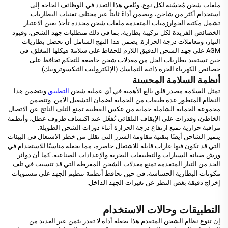
ملفات شحن مُحسّنة لكل نوع. ويُلغي هذا التعدد في الوظائف الحاجة إلى
استخدام أكثر من شاحن، ويضمن أداءً ثابتاً عبر مختلف تقنيات البطاريات.
تشمل مكتبة الخوارزميات المتقدمة ملفات شحن محددة تأخذ بعين الاعتبار
الخصائص الفريدة لكل تركيبة بطارية، بما في ذلك متطلبات جهد الشحن، وقيود
التيار، ومعاملات درجة الحرارة. يضمن هذا النهج الشامل أن تحصل بطاريات
AGM على جهد الشحن الدقيق اللازم للحفاظ على سلامة هيكلها المغلق، في
حين تستفيد بطاريات الجل من معدلات شحن خاضعة للتحكم تحافظ على
خصائص الكهرباء الحرة ذاتية التماسك (الإلكتروليت الثيكسوتروبيك).
أنظمة السلامة المحسنة
تمثل السلامة مصدر قلق بالغ الأهمية في أي عملية شحن
التطبيق
ويتضمن هذا
النظام المتطور عدة طبقات من الحماية لضمان التشغيل الآمن. وتتضمن
مجموعة الحماية الشاملة حماية من عكس القطبية تمنع التلف الناتج عن الاتصال
الخاطئ، وقدرات على الإيقاف التلقائي تُفعّل عند اكتشاف ظروف عطل، وأنظمة
مراقبة حرارية تمنع ارتفاع درجة الحرارة أثناء دورات الشحن الطويلة.
يتميز الشاحن أيضًا بتقنية مقاومة الشرر التي تقلل من خطر الاشتعال في البيئات
التي قد تكون فيها غازات قابلة للاشتعال حاضرة، مما يجعله مناسبًا للاستخدام في
ورش صيانة السيارات والتطبيقات البحرية والإعدادات الصناعية. كما أن دوائر
الحد من التيار المتقدمة تمنع معدلات الشحن المفرطة التي قد تتسبب في تلف
مكونات البطارية الحساسة، في حين تحافظ أنظمة تنظيم الجهد على مستويات
إخراج دقيقة بغض النظر عن تغيرات الجهد الداخل.
التطبيقات وحالات الاستخدام
إن تنوع نظام الشحن المتقدم هذا يجعله أداة لا تقدر بثمن عبر العديد من