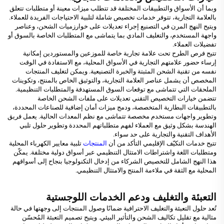
وبما أن الأسواق والتطبيقات المختلفة قد تتطلب ميزات معينة أو متطلبات تتعلق
بالعلامة التجارية، تتوفر خدمات تخصيص شاملة لتلبية الاحتياجات الفريدة للعملاء.
ويتيح النهج المرن في التصنيع إجراء تعديلات على خوارزميات الشحن، وعناصر
واجهة المستخدم، والتغليف المادي بما يتماشى مع المتطلبات الخاصة بالسوق أو
تفضيلات العملاء.
تتيح فرص الطرح تحت علامة تجارية خاصة للموزعين والمستوردين إمكانية
إرساء حضور علامتهم التجارية في الأسواق المحلية، مع الاستفادة في الوقت
نفسه من تقنية الشحن المثبتة والخبرة التصنيعية. ويمكن لتغليف المنتجات
المخصص أن يشمل عناصر العلامة التجارية، والتوثيق الخاص بالمنتج، وتكوينات
الملحقات التي تتماشى مع توقعات السوق المستهدفة والمتطلبات التنظيمية.
تتضمن خيارات التخصيص التقني تعديلات على ملفات الشحن الخاصة
بالتطبيقات البطارية المتخصصة، ودمج ميزات أمان إضافية للصناعات المحددة،
وتطوير واجهات مستخدم مخصصة تتماشى مع نظم المعدات الحالية. يعمل فريق
الهندسة بشكل وثيق مع العملاء لفهم متطلباتهم المحددة وتطوير حلول تلبي
الأهداف التقنية والتجارية على حد سواء.
تتيح خدمات التكيّف الإقليمي التأكد من أن
المنتجات
تلبية معايير الكهرباء المحلية
ومتطلبات اللغة واشتراطات الامتثال التنظيمي عبر أسواق دولية مختلفة. يمكّن
هذا النهج الشامل للتخصيص الشركاء من إدخال التكنولوجيا بنجاح إلى أسواقهم
المحلية مع الثقة في ملاءمة المنتج والامتثال التنظيمي.
التعبئة والتغليف ودعم الخدمات اللوجستية
تُعد حلول التعبئة والتغليف الاحترافية ضمانًا وصول المنتجات إلى وجهتها في حالة
مثالية مع تقليل تكاليف الشحن والتأثير البيئي. ويتيح تصميم التعبئة المُحسّن