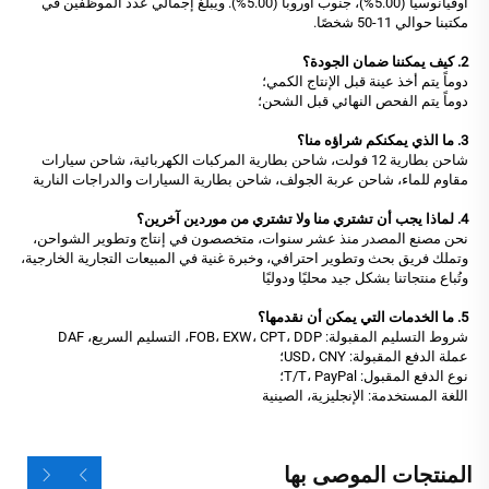
أوقيانوسيا (5.00%)، جنوب أوروبا (5.00%). ويبلغ إجمالي عدد الموظفين في
مكتبنا حوالي 11-50 شخصًا.
2. كيف يمكننا ضمان الجودة؟
دوماً يتم أخذ عينة قبل الإنتاج الكمي؛
دوماً يتم الفحص النهائي قبل الشحن؛
3. ما الذي يمكنكم شراؤه منا؟
شاحن بطارية 12 فولت، شاحن بطارية المركبات الكهربائية، شاحن سيارات
مقاوم للماء، شاحن عربة الجولف، شاحن بطارية السيارات والدراجات النارية
4. لماذا يجب أن تشتري منا ولا تشتري من موردين آخرين؟
نحن مصنع المصدر منذ عشر سنوات، متخصصون في إنتاج وتطوير الشواحن،
وتملك فريق بحث وتطوير احترافي، وخبرة غنية في المبيعات التجارية الخارجية،
وتُباع منتجاتنا بشكل جيد محليًا ودوليًا
5. ما الخدمات التي يمكن أن نقدمها؟
شروط التسليم المقبولة: FOB، EXW، CPT، DDP، التسليم السريع، DAF
عملة الدفع المقبولة: USD، CNY؛
نوع الدفع المقبول: T/T، PayPal؛
اللغة المستخدمة: الإنجليزية، الصينية
المنتجات الموصى بها