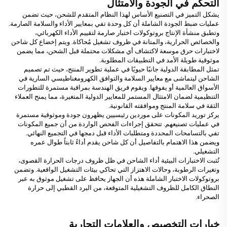
التحكم في الجودة والامتثال
يشكل التميز في التصنيع الأساس لهذا النظام المتقدم للشحن، حيث تضمن
عمليات ضبط الجودة الشاملة أن كل وحدة تفي بمعايير الأداء والسلامة الصارمة.
وتطبق منشأة الإنتاج بروتوكولات اختبار صارمة لتقييم الأداء الكهربائي،
والخصائص الحرارية، والمتانة في ظروف تشغيل مُحاكاة. ويتم إخضاع كل شاحن
لاختبارات حرق موسعة لاكتشاف أي مشكلات محتملة قبل الشحن، مما يضمن
موثوقية طويلة الأمد في التطبيقات المطلوبة.
تمثل المطابقة الدولية جانبًا حيويًا في عملية تطوير المنتج، حيث تم تصميم
الشاحن ليتماشى مع معايير السلامة والتوافق الكهرومغناطيسي السارية في
الأسواق العالمية أو يفوقها. ويقوم فريق الهندسة بمراقبة مستمرة للتطورات
التنظيمية لضمان الامتثال المستمر للمعايير الدولية المتغيرة، مما يمنح العملاء
الثقة في سلامة المنتج وموافقته القانونية.
يركز توريد المكونات على موردين رئيسيين يظهرون جودة وموثوقية مستمرة
في عمليات تصنيعهم. تتحقق إجراءات الفحص الواردة من أن جميع المكونات
تفي بالتسامحات المحددة ومتطلبات الأداء قبل دمجها في التجميع النهائي.
ويضمن هذا الاهتمام بالتفاصيل أن كل شاحن يقدم أداءً ثابتاً طوال عمره
التشغيلي.
تُثبت الاختبارات البيئية أداء الشاحن في ظل ظروف درجات الحرارة القصوى،
وتغيرات الرطوبة، وحالات الاهتزاز التي تحاكي بيئات التشغيل الواقعية. وتضمن
بروتوكولات الاختبار الشاملة هذه أن الجهاز يحافظ على تشغيل موثوق به عبر
النطاق الكامل للظروف التشغيلية المتوقعة، من البرد القطبي إلى حرارة
الصحراء.
خيارات التخصيص والعلامات التجارية