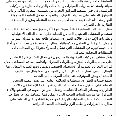
التطبيقات الاحترافية والتجارية. تستفيد مراكز خدمات السيارات من قدرته على
صيانة واستعادة بطاريات السيارات والشاحنات والدراجات النارية والمركبات
الترفيهية، في حين تستفيد المرافق البحرية من تصميمه المقاوم للتآكل وأدائه
الموثوق للحفاظ على بطاريات القوارب واليخوت. ويجعل الطبيعة المحمولة
للجهاز منه أداة ذات قيمة خاصة لعمليات الخدمة المتنقلة ومزودي المساعدة
الطارئة على الطرق.
تمثل التطبيقات الصناعية قطاعًا سوقيًا مهمًا آخر تتفوق فيه هذه التقنية الشاحنة.
تستخدم المنشآت التصنيعية الشاحن للحفاظ على أنظمة الطاقة الاحتياطية،
وبطاريات الإضاءة في حالات الطوارئ، ومصادر طاقة معدات مناولة المواد.
وتجعل القدرة على التعامل مع كيميائيات بطاريات متعددة من هذا الشاحن أداة
ذات قيمة كبيرة في المنشآت التي تشغّل أسطولًا متنوعًا من المعدات ذات
المتطلبات المختلفة للطاقة.
يقدّر عشاق المركبات الترفيهية والمحترفون في مجال التخييم قدرة الشاحن
على صيانة بطاريات المنزل، وبطاريات المحرك، وأنظمة الطاقة المساعدة خلال
فترات التخزين الطويلة أو الاستخدام الخفيف. ويضمن وضع الصيانة التلقائي بقاء
البطاريات في أفضل حالة خلال التخزين الموسمي، مما يقلل من تكاليف
الاستبدال ويعزز الموثوقية عند إعادة المركبات إلى الخدمة.
تعتمد خدمات الطوارئ ومنظمات السلامة العامة على هذه التقنية الشحن
للحفاظ على تشغيل معدات الاتصالات الحرجة، وأنظمة الإضاءة في حالات
الطوارئ، ومصادر الطاقة الاحتياطية. وتجعل الخواص القوية في التصنيع والأداء
الموثوق بها مناسبة للبيئات الصعبة التي لا يمكن فيها التساهل مع أي عطل في
المعدات. كما تستفيد العمليات الزراعية من قدرة الشاحن على الحفاظ على
بطاريات الجرارات وأنظمة الري والمعدات البعيدة للمراقبة.