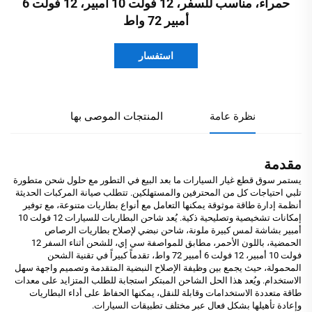
حمراء، مناسب للسفر، 12 فولت 10 أمبير، 12 فولت 6
أمبير 72 واط
استفسار
نظرة عامة
المنتجات الموصى بها
مقدمة
يستمر سوق قطع غيار السيارات ما بعد البيع في التطور مع حلول شحن متطورة
تلبي احتياجات كل من المحترفين والمستهلكين. تتطلب صيانة المركبات الحديثة
أنظمة إدارة طاقة موثوقة يمكنها التعامل مع أنواع بطاريات متنوعة، مع توفير
إمكانات تشخيصية وتصليحية ذكية. يُعد شاحن البطاريات للسيارات 12 فولت 10
أمبير بشاشة لمس كبيرة ملونة، شاحن نبضي لإصلاح بطاريات الرصاص
الحمضية، باللون الأحمر، مطابق للمواصفة سي إي، للشحن أثناء السفر 12
فولت 10 أمبير، 12 فولت 6 أمبير 72 واط، تقدماً كبيراً في تقنية الشحن
المحمولة، حيث يجمع بين وظيفة الإصلاح النبضية المتقدمة وتصميم واجهة سهل
الاستخدام. ويُعد هذا الحل الشاحن المبتكر استجابة للطلب المتزايد على معدات
طاقة متعددة الاستخدامات وقابلة للنقل، يمكنها الحفاظ على أداء البطاريات
وإعادة تأهيلها بشكل فعال عبر مختلف تطبيقات السيارات.