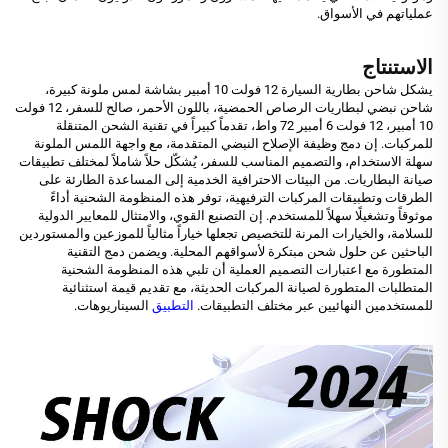
عملياتهم في الأسواق.
الاستنتاج
يشكل شاحن بطارية السيارة 12 فولت 10 أمبير بشاشة لمس ملونة كبيرة،
شاحن نبضي لبطاريات الرصاص الحمضية، باللون الأحمر، صالح للسفر، 12 فولت
10 أمبير، 12 فولت 6 أمبير 72 واط، تقدماً كبيراً في تقنية الشحن المتنقلة
للمركبات. إن دمج وظيفة الإصلاح النبضي المتقدمة، مع واجهة اللمس الملونة
سهلة الاستخدام، والتصميم المناسب للسفر، يُشكّل حلاً شاملاً لمختلف تطبيقات
صيانة البطاريات. من البيئات الاحترافية الخدمية إلى المساعدة الطارئة على
الطرقات وتطبيقات المركبات الترفيهية، توفر هذه المنظومة الشحنية أداءً
موثوقاً وتشغيلًا سهلاً للمستخدم. إن التصنيع القوي، والامتثال للمعايير الدولية
للسلامة، والخيارات المرنة للتخصيص تجعلها خياراً مثالياً للموزعين والمستوردين
الباحثين عن حلول شحن مبتكرة لأسواقهم المحلية. ويضمن دمج التقنية
المتطورة مع اعتبارات التصميم العملية أن تلبي هذه المنظومة الشحنية
المتطلبات المتطورة لصيانة المركبات الحديثة، مع تقديم قيمة استثنائية
للمستخدمين النهائيين عبر مختلف التطبيقات.
التطبيق
السيناريوهات.