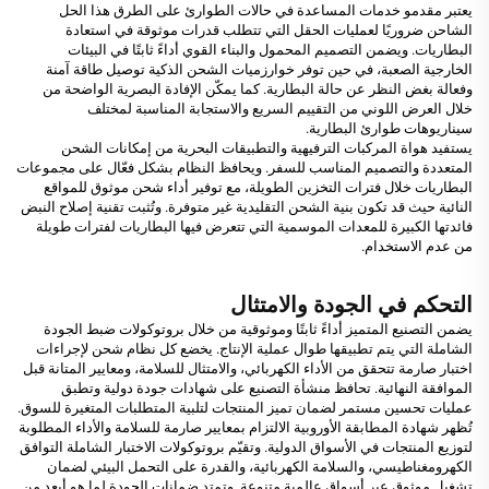
يعتبر مقدمو خدمات المساعدة في حالات الطوارئ على الطرق هذا الحل
الشاحن ضروريًا لعمليات الحقل التي تتطلب قدرات موثوقة في استعادة
البطاريات. ويضمن التصميم المحمول والبناء القوي أداءً ثابتًا في البيئات
الخارجية الصعبة، في حين توفر خوارزميات الشحن الذكية توصيل طاقة آمنة
وفعالة بغض النظر عن حالة البطارية. كما يمكّن الإفادة البصرية الواضحة من
خلال العرض اللوني من التقييم السريع والاستجابة المناسبة لمختلف
سيناريوهات طوارئ البطارية.
يستفيد هواة المركبات الترفيهية والتطبيقات البحرية من إمكانات الشحن
المتعددة والتصميم المناسب للسفر. ويحافظ النظام بشكل فعّال على مجموعات
البطاريات خلال فترات التخزين الطويلة، مع توفير أداء شحن موثوق للمواقع
النائية حيث قد تكون بنية الشحن التقليدية غير متوفرة. وتُثبت تقنية إصلاح النبض
فائدتها الكبيرة للمعدات الموسمية التي تتعرض فيها البطاريات لفترات طويلة
من عدم الاستخدام.
التحكم في الجودة والامتثال
يضمن التصنيع المتميز أداءً ثابتًا وموثوقية من خلال بروتوكولات ضبط الجودة
الشاملة التي يتم تطبيقها طوال عملية الإنتاج. يخضع كل نظام شحن لإجراءات
اختبار صارمة تتحقق من الأداء الكهربائي، والامتثال للسلامة، ومعايير المتانة قبل
الموافقة النهائية. تحافظ منشأة التصنيع على شهادات جودة دولية وتطبق
عمليات تحسين مستمر لضمان تميز المنتجات لتلبية المتطلبات المتغيرة للسوق.
تُظهر شهادة المطابقة الأوروبية الالتزام بمعايير صارمة للسلامة والأداء المطلوبة
لتوزيع المنتجات في الأسواق الدولية. وتقيّم بروتوكولات الاختبار الشاملة التوافق
الكهرومغناطيسي، والسلامة الكهربائية، والقدرة على التحمل البيئي لضمان
تشغيل موثوق عبر أسواق عالمية متنوعة. وتمتد ضمانات الجودة لما هو أبعد من