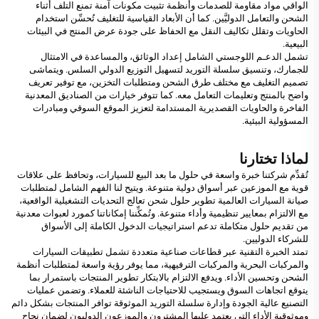
الواقي مواد مقاومة للصدمات وأنظمة تثبيت مكونات آمنة تمنع التلف أثناء
الشحن والتعامل الدوليَّين. كما أن الأبعاد القياسية للتغليف تُحسِّن استخدام
الحاويات وتقلل تكاليف النقل مع الحفاظ على جودة عرض المنتج في البيئات
البيعية.
تشمل الدعـم اللوجستي الشامل إعداد الوثائق، والمساعدة في الامتثال
للجمارك، وتنسيق سلسلة التوريد لتسهيل التوزيع الدولي السلس. ويتماشى
تصميم التغليف مع مختلف طرق الشحن ومتطلبات التخزين، مع توفير تعريف
واضح بالمنتج وتعليمات التعامل معه. كما تتوفر خيارات من الصناديق المعدنية
الفاخرة والحاويات القصديرية المستدامة لتعزيز الموقع السوقي ومبادرات
المسؤولية البيئية.
لماذا تختارنا
تُقدِّم شركتنا خبرة واسعة في حلول ما بعد البيع للسيارات، وتحافظ على علاقات
قوية مع الموزعين عبر أسواق دولية متنوعة. ويتيح لنا الفهم الشامل لمتطلبات
صيانة السيارات العالمية تطوير حلول شحن تعالج التحديات التشغيلية الواقعية،
مع الالتزام بمعايير تنظيمية وأداء متنوعة. وتُمكِّننا إمكاناتنا كمورد لعبوات معدنية
من تقديم حلول متكاملة تدعم استراتيجيات الدخول الكاملة إلى الأسواق
للشركاء الدوليين.
تمتد الخبرة التقنية عبر قطاعات صناعية متعددة تشمل تطبيقات السيارات
والمركبات البحرية والمركبات الترفيهية، مما يوفر رؤية واسعة لمتطلبات أنظمة
الشحن وتحسين الأداء. ويدفع الالتزام بالابتكار تطوير المنتجات باستمرار بما
يتوقع اتجاهات السوق ويستجيب للاحتياجات الناشئة للعملاء. وتضمن عمليات
التصنيع عالية الجودة وإدارة سلسلة التوريد الموثوقة توافر المنتجات بشكل دائم
وموثوقية الأداء التي يعتمد عليها المشترون والموزعون الدوليون لضمان نجاح