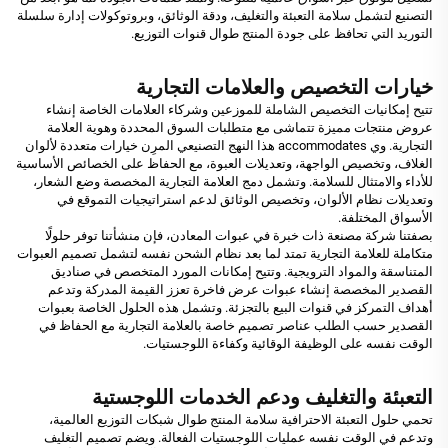
التصنيع لتشمل سلامة التعبئة والتغليف، ودقة الوثائق، وبروتوكولات إدارة سلسلة
التوريد التي تحافظ على جودة المنتج طوال قنوات التوزيع.
خيارات التخصيص والعلامات التجارية
تتيح إمكانيات التخصيص الشاملة للموزعين وشركاء العلامات الخاصة إنشاء
عروض منتجات مميزة تتماشى مع متطلبات السوق المحددة وهوية العلامة
التجارية. وي accommodates هذا النهج التصنيعي المرِن خيارات متعددة لألوان
الغلاف، وتخصيص الواجهة، وتعديلات العبوة، مع الحفاظ على الخصائص الأساسية
للأداء والامتثال للسلامة. وتشمل دمج العلامة التجارية المخصصة وضع الشعار،
وتعديلات نظام الألوان، وتخصيص الوثائق لدعم استراتيجيات التموقع في
الأسواق المختلفة.
بصفتنا شركة مصنعة ذات خبرة في عبوات المعادن، فإن منشأتنا توفر حلولًا
متكاملة للعلامة التجارية تمتد لما بعد نظام الشحن نفسه لتشمل تصميم العبوات
المتناسقة والمواد الترويجية. وتتيح إمكانات المورد المتخصص في صناديق
القصدير المخصصة إنشاء عبوات عرض فاخرة تعزز القيمة المدركة وتدعم
أهداف التمركز في قنوات البيع بالتجزئة. وتشمل هذه الحلول الخاصة بعبوات
القصدير حسب الطلب عناصر تصميم خاصة بالعلامة التجارية مع الحفاظ في
الوقت نفسه على الوظيفة الوقائية وكفاءة اللوجستيات.
التعبئة والتغليف ودعم الخدمات اللوجستية
تحمي حلول التعبئة الاحترافية سلامة المنتج طوال شبكات التوزيع العالمية،
وتدعم في الوقت نفسه عمليات اللوجستيات الفعالة. ويضم تصميم التغليف