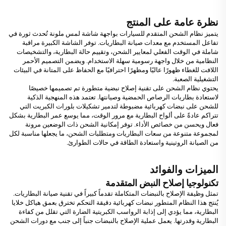
نظرة عامة على المنتج
يتميز نظام الشحن المتقدم للسيارات بواجهة شاشة لمس ملونة تُحدث ثورة في
تفاعل المستخدم مع معدات صيانة البطاريات. توفر الشاشة الكبيرة مراقبة
شاملة في الوقت الفعلي لمعايير الشحن، وتقييم حالة البطارية، والتشخيصات
النظامية من خلال واجهة رسومية سهلة الاستخدام. ويضمن التصميم الأحمر
اللافت للغطاء ظهورًا عاليًا ومظهرًا احترافيًا مع الحفاظ على المتانة في البيئات
التشغيلية الصعبة.
يحتوي نظام الشحن على تقنية إصلاح نبضية متطورة تم تصميمها خصيصًا
لاستعادة بطاريات الرصاص الحمضية وصيانتها. تعتمد هذه المنهجية الذكية
للشحن على نبضات كهربائية مضبوطة لتدمير تشكيلات بلورات الكبريت التي
تتراكم عادةً على ألواح البطارية مع مرور الوقت، مما يوسع عمر البطارية بشكل
فعال ويحسن من خصائص الأداء. توفر إمكانية الشحن ذات الوضعين مرونة
لمجموعة متنوعة من سعات البطاريات ومتطلبات الشحن، ما يجعلها مناسبة لكل
من الصيانة الروتينية واستعادة الطاقة في حالات الطوارئ.
الميزات والفوائد
تكنولوجيا إصلاح النبض المتقدمة
تمثل وظيفة الإصلاح بالنبضات المتكاملة تقدماً كبيراً في تقنية صيانة البطاريات.
يُنتج هذا النظام المتطور نبضات كهربائية دقيقة التحكم تخترق بعمق هياكل خلايا
البطارية، مما يؤدي إلى إذابة الرواسب الكبريتية الضارة التي تقلل من كفاءة
البطارية وقدرتها. يعمل عملية الإصلاح بالنبضات جنباً إلى جنب مع دورات الشحن