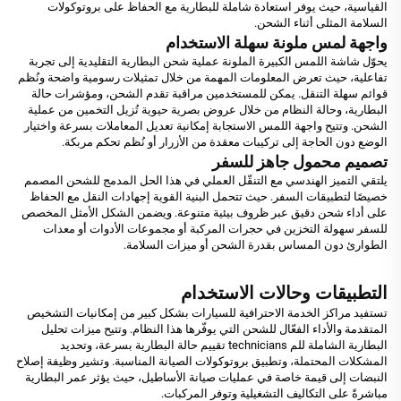
القياسية، حيث يوفر استعادة شاملة للبطارية مع الحفاظ على بروتوكولات
السلامة المثلى أثناء الشحن.
واجهة لمس ملونة سهلة الاستخدام
يحوّل شاشة اللمس الكبيرة الملونة عملية شحن البطارية التقليدية إلى تجربة
تفاعلية، حيث تعرض المعلومات المهمة من خلال تمثيلات رسومية واضحة ونُظم
قوائم سهلة التنقل. يمكن للمستخدمين مراقبة تقدم الشحن، ومؤشرات حالة
البطارية، وحالة النظام من خلال عروض بصرية حيوية تُزيل التخمين من عملية
الشحن. وتتيح واجهة اللمس الاستجابة إمكانية تعديل المعاملات بسرعة واختيار
الوضع دون الحاجة إلى تركيبات معقدة من الأزرار أو نُظم تحكم مربكة.
تصميم محمول جاهز للسفر
يلتقي التميز الهندسي مع التنقّل العملي في هذا الحل المدمج للشحن المصمم
خصيصًا لتطبيقات السفر. حيث تتحمل البنية القوية إجهادات النقل مع الحفاظ
على أداء شحن دقيق عبر ظروف بيئية متنوعة. ويضمن الشكل الأمثل المخصص
للسفر سهولة التخزين في حجرات المركبة أو مجموعات الأدوات أو معدات
الطوارئ دون المساس بقدرة الشحن أو ميزات السلامة.
التطبيقات وحالات الاستخدام
تستفيد مراكز الخدمة الاحترافية للسيارات بشكل كبير من إمكانيات التشخيص
المتقدمة والأداء الفعّال للشحن التي يوفّرها هذا النظام. وتتيح ميزات تحليل
البطارية الشاملة للم technicians تقييم حالة البطارية بسرعة، وتحديد
المشكلات المحتملة، وتطبيق بروتوكولات الصيانة المناسبة. وتشير وظيفة إصلاح
النبضات إلى قيمة خاصة في عمليات صيانة الأساطيل، حيث يؤثر عمر البطارية
مباشرةً على التكاليف التشغيلية وتوفر المركبات.