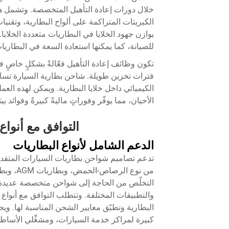
خلال دورات إعادة التأهيل المتخصصة. وتشمل هذه
الكبريتات المتراكمة على ألواح البطارية، وتقني
يوازن جهود الخلايا في البطاريات متعددة الخلايا.
للصيانة، كما يمكنها استعادة السعة في البطاريات
تكون وظائف إعادة التأهيل فعّالةً بشكلٍ خاص
فترات تخزين طويلة.
شاحن بطارية السيارة
تساع
الكيميائي داخل خلايا البطارية. ويمكن لهذه العمل
الأحيان، مما يوفّر وفوراتٍ ماليةً كبيرةً وفوائد 
التوافق مع أنواع
الدعم الشامل لأنواع البطاريات
تدعم تصاميم شواحن بطاريات السيارات المتقدمة 
من نوع ا
التخلّص من الحاجة إلى شواحن متخصصة عديدة، 
والتطبيقات المختلفة. وتتطلب التوافق مع أنواع
البطارية وتطبّق معايير الشحن المناسبة لها. وي
كبيرة لمراكز خدمة السيارات، ومشغِّلي الأساطيل