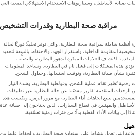
autom الاحترافية، وعمليات صيانة الأساطيل، وسيناريوهات الاستخدام الاستهلاكي الصعبة التي
مراقبة صحة البطارية وقدرات التشخيص
ظمة شاملة لمراقبة صحة البطارية، والتي توفر تحليلًا فوريًّا لحالة
لتشخيصية المقاومة الداخلية، واستقرار الجهد، والاحتفاظ بالسعة لتحديد
المتقدمة اكتشاف العلامات المبكرة لتدهور البطارية، والتصلُّب
 أن تؤدي هذه المشكلات إلى فشل تام في البطارية. وتساعد المعلومات
يرة بشأن صيانة البطارية، وتوقيت استبدالها، وجداول الشحن.
قمية تُظهر تقدّم عملية الشحن، وفولطية البطارية، وشدة التيار
بعض الوحدات المتقدمة تقارير مفصّلة عن حالة البطارية عبر تطبيقات
مستخدمين بتتبع اتجاهات أداء البطارية مع مرور الزمن. وتكتسب هذه
 الأساطيل والمهنيين في قطاع السيارات، الذين يحتاجون إلى صيانة عدة
إلى بيانات الأداء الفعلية بدلًا من فترات زمنية تعسّفية.
أهيل
قائية التي تعمل بنشاط على استعادة صحة البطارية والحفاظ عليها من