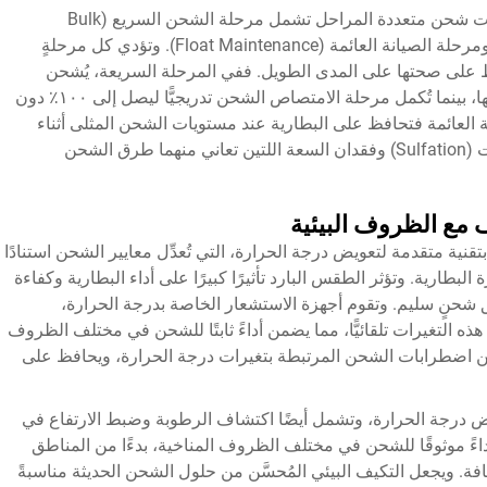
تتضمن خوارزميات الشحن المتقدمة أيضًا عمليات شحن متعددة المراحل تشمل مرحلة الشحن السريع (Bulk
Charging)، ومرحلة الامتصاص (Absorption)، ومرحلة الصيانة العائمة (Float Maintenance). وتؤدي كل مرحلةٍ
فاظ على صحتها على المدى الطويل. ففي المرحلة السريعة، يُشحن
البطارية بسرعة لتصل إلى حوالي ٨٠٪ من سعتها، بينما تُكمل مرحلة الامتصاص الشحن تدريجيًّا ليصل إلى ١٠٠٪ دون
نة العائمة فتحافظ على البطارية عند مستويات الشحن المثلى أثناء
فترات التخزين، مما يمنع حدوث ظاهرة التكبريت (Sulfation) وفقدان السعة اللتين تعاني منهما طرق الشحن
 مع الظروف البيئية
نية متقدمة لتعويض درجة الحرارة، التي تُعدِّل معايير الشحن استنادًا
طارية. وتؤثر الطقس البارد تأثيرًا كبيرًا على أداء البطارية وكفاءة
شحنٍ سليم. وتقوم أجهزة الاستشعار الخاصة بدرجة الحرارة،
التغيرات تلقائيًّا، مما يضمن أداءً ثابتًا للشحن في مختلف الظروف
جم عن اضطرابات الشحن المرتبطة بتغيرات درجة الحرارة، ويحافظ على
ويض درجة الحرارة، وتشمل أيضًا اكتشاف الرطوبة وضبط الارتفاع في
ءً موثوقًا للشحن في مختلف الظروف المناخية، بدءًا من المناطق
جافة. ويجعل التكيف البيئي المُحسَّن من حلول الشحن الحديثة مناسبةً