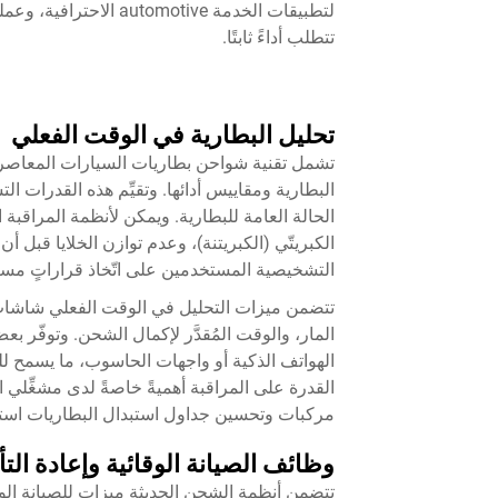
لتطبيقات الخدمة otive
تتطلب أداءً ثابتًا.
تحليل البطارية في الوقت الفعلي
تشمل تقنية شواحن بطاريات السيارات المعاصرة أن
البطارية ومقاييس أدائها. وتقيِّم هذه القدرات ا
الحالة العامة للبطارية. ويمكن لأنظمة المراقبة 
الكبريتّي (الكبريتنة)، وعدم توازن الخلايا قبل
التشخيصية المستخدمين على اتّخاذ قراراتٍ مستن
تتضمن ميزات التحليل في الوقت الفعلي شاشات ر
المار، والوقت المُقدَّر لإكمال الشحن. وتوفّر 
الهواتف الذكية أو واجهات الحاسوب، ما يسمح لل
القدرة على المراقبة أهميةً خاصةً لدى مشغِّلي
مركبات وتحسين جداول استبدال البطاريات استنادًا 
وظائف الصيانة الوقائية وإعادة الت
تتضمن أنظمة الشحن الحديثة ميزات للصيانة الو