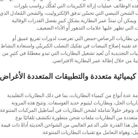
 الوظائف عمليات إزالة الكبريتات التي تُفكِّك رواسب بلورات
ات الشحن النبضي التي تحسّن تدفق الإلكتروليت، والشحن المُعادل الذي
 ويمكن أن تمتدَّ عمر البطارية بشكلٍ كبيرٍ بفضل القدرات الوقائية
 التي تظهر عليها علامات التدهور أو الأداء الضعيف.
ٍ في بطاريات الرصاص-حمض التي تعرضت لدورات تفريغ عميق أو
د تقنية إصلاح النبضات في تفكيك التصلب الكبريتّي واستعادة النشاط
يات التجديدية أن تُعيد تشغيل البطاريات التي تبدو معطلةً في كثيرٍ من
بيئيةً من خلال إطالة عمر البطارية الافتراضي.
 كيميائية متعددة والتطبيقات المتعددة الأغراض
عدة أنواع من كيمياء البطاريات، بما في ذلك البطاريات التقليدية
لرصاص-الحمض، وبطاريات AGM، وبطاريات الجل، وبطاريات ليثيوم حديد الفوسفات. وتتيح هذه المرونة
وتوفر حلولاً شاملة لشحن البطاريات في أساطيل المركبات المتنوعة
 متعددة من البطاريات ملفات شحن متطورة تكتشف تلقائيًا نوع
جعل هذا القدرة على الدعم العالمي من الشواحن الحديثة أداةً ذات قيمة
، وهواة التعامل مع تقنيات البطاريات المتنوعة.