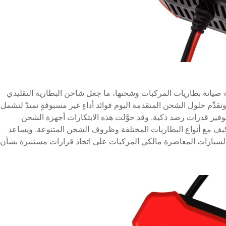
auto الحديثة في طريقة صيانة بطاريات المركبات وشحنها، ما جعل شاحن البطارية التقليدي
دِّم حلول الشحن المتقدمة اليوم فوائد أداءٍ غير مسبوقةٍ تمتدّ لتشمل
ير قدرات رصد ذكية. وقد حوَّلت هذه الابتكارات أجهزة الشحن
تكيف مع أنواع البطاريات المختلفة وظروف الشحن المتنوعة. ويساعد
ت السيارات المعاصرة مالكي المركبات على اتخاذ قرارات مستنيرة بشأن