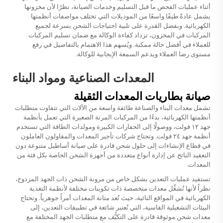
أثناء عمليات الفحص ما قبل التسليم وخدمات الصيانة، نظرًا لأن مخزونها
يشمل عادةً طيفًا واسعًا من الموديلات التي تختلف مواصفات أنظمتها
الكهربائية. وبفضل القدرة على تلبية احتياجات الشحن بسرعة لجميع
المركبات في المخزون، تزداد كفاءة الوكالة مع ضمان تسليم المركبات
للعملاء في أفضل حالة ممكنة. ويُسهم هذا الاهتمام بالتفاصيل في رفع
مستوى رضا العملاء ويدعم السمعة الإيجابية للوكالة.
المعدات الصناعية ومواد البناء
صيانة بطاريات المعدات الثقيلة
تشمل معدات البناء والصناعة طائفة واسعة من الآلات التي تتفاوت متطلبات
أنظمتها الكهربائية، بدءًا من المركبات المرنة الصغيرة التي تعمل بأنظمة
جهد ١٢ فولت، ووصولًا إلى الحفارات الكبيرة ومولدات الطاقة التي تستخدم
أنظمة جهد ٢٤ فولت. وتحتاج شركات تأجير المعدات والمقاولون العاملون
في قطاع الإنشاءات إلى حلول شحن قادرة على صيانة أساطيل متنوعة دون
التعقيد الناتج عن إدارة أنواع متعددة من أجهزة الشحن الخاصة بكل فئة من
المعدات.
تستفيد عمليات التعدين بشكل خاص من مرونة الشحن ذات الجهد المزدوج،
نظراً لأنها تُشغِّل معدات متخصصة ذات تكوينات مختلفة لأنظمة التغذية
الكهربائية في المواقع النائية، حيث تُعد متانة المعدات أمراً جوهرياً. وتحتاج
البيئات التشغيلية القاسية، التي تُعتبر شائعة في تطبيقات التعدين، إلى
معدات شحن موثوقة قادرة على التكيُّف مع متطلبات الجهد المختلفة مع