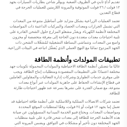
تقديم أداءٍ ثابتٍ في الظروف الصعبة. ويوفّر شاحن بطاريات السيارات بجهد
١٢ فولت / ٢٦ فولت الموثوقية والمرونة اللازمتين للعمليات الحرجة في
قطاع التعدين.
تعتمد العمليات الزراعية بشكل متزايد على أساطيل متنوعة من المعدات
التي تشمل الجرارات ومعدات الحصاد والمركبات الداعمة ذات المواصفات
المختلفة لأنظمة الكهرباء. ويقدّر مشغلو المزارع حلول الشحن القادرة على
تلبية احتياجات معدات متعددة دون الحاجة إلى معرفة متخصصة أو مخزون
واسع من المعدات. وتتماشى البساطة التشغيلية لمُشغّلات الشحن ذات
الجهد المزدوج تمامًا مع النهج العملي الذي يُفضَّل اتباعه في البيئات الزراعية.
تطبيقات المولدات وأنظمة الطاقة
غالبًا ما تتضمّن أنظمة الطاقة الاحتياطية والمولدات المحمولة تكوينات جهد
مختلفة اعتمادًا على التطبيقات المقصودة ومتطلبات إنتاج الطاقة. ويجب
على موفري خدمات الطوارئ وشركات إدارة الفعاليات والمقاولين العاملين
في قطاع الإنشاءات الحفاظ على جاهزية المولدات عبر أنواع معدات
متنوعة، مع ضمان القدرة على نشرها بسرعة عند ظهور احتياجات طارئة
للطاقة.
تعتمد شركات الاتصالات السلكية واللاسلكية على أنظمة طاقة احتياطية قد
تعمل إما بجهد ١٢ فولت أو ٢٤ فولت، وفقًا لمتطلبات الموقع المحددة
ومواصفات المعدات. ويحتاج فنيو الخدمة الميدانية المسؤولون عن صيانة
هذه الأنظمة الحرجة للطاقة إلى معدات شحن قادرة على تلبية متطلبات
الجهد المختلفة دون تأخير أو مشكلات في التوافق. ويضمن المرونة التي