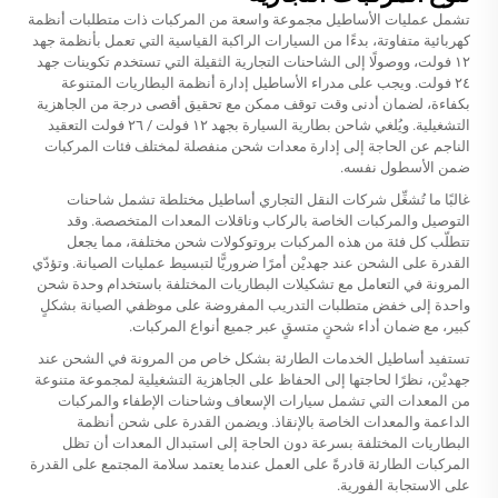
تشمل عمليات الأساطيل مجموعة واسعة من المركبات ذات متطلبات أنظمة
كهربائية متفاوتة، بدءًا من السيارات الراكبة القياسية التي تعمل بأنظمة جهد
١٢ فولت، ووصولًا إلى الشاحنات التجارية الثقيلة التي تستخدم تكوينات جهد
٢٤ فولت. ويجب على مدراء الأساطيل إدارة أنظمة البطاريات المتنوعة
بكفاءة، لضمان أدنى وقت توقف ممكن مع تحقيق أقصى درجة من الجاهزية
التشغيلية. ويُلغي شاحن بطارية السيارة بجهد ١٢ فولت / ٢٦ فولت التعقيد
الناجم عن الحاجة إلى إدارة معدات شحن منفصلة لمختلف فئات المركبات
ضمن الأسطول نفسه.
غالبًا ما تُشغِّل شركات النقل التجاري أساطيل مختلطة تشمل شاحنات
التوصيل والمركبات الخاصة بالركاب وناقلات المعدات المتخصصة. وقد
تتطلّب كل فئة من هذه المركبات بروتوكولات شحن مختلفة، مما يجعل
القدرة على الشحن عند جهديْن أمرًا ضروريًّا لتبسيط عمليات الصيانة. وتؤدّي
المرونة في التعامل مع تشكيلات البطاريات المختلفة باستخدام وحدة شحن
واحدة إلى خفض متطلبات التدريب المفروضة على موظفي الصيانة بشكلٍ
كبير، مع ضمان أداء شحنٍ متسقٍ عبر جميع أنواع المركبات.
تستفيد أساطيل الخدمات الطارئة بشكل خاص من المرونة في الشحن عند
جهديْن، نظرًا لحاجتها إلى الحفاظ على الجاهزية التشغيلية لمجموعة متنوعة
من المعدات التي تشمل سيارات الإسعاف وشاحنات الإطفاء والمركبات
الداعمة والمعدات الخاصة بالإنقاذ. ويضمن القدرة على شحن أنظمة
البطاريات المختلفة بسرعة دون الحاجة إلى استبدال المعدات أن تظل
المركبات الطارئة قادرةً على العمل عندما يعتمد سلامة المجتمع على القدرة
على الاستجابة الفورية.