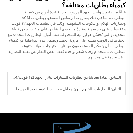
كيمياء بطاريات مختلفة؟
غالبًا ما تدعم شواحن الجهد المزدوج الحديثة عدة أنواع من كيمياء
البطاريات، بما في ذلك بطاريات الرصاص-الحمض، وبطاريات AGM،
وبطاريات الهلام، والتكوينات الليثيومية، وذلك في تطبيقات الجهد ١٢ فولت
و٢٤ فولت على حدٍ سواء. وعادةً ما يحتوي الشاحن على ملفات شحن قابلة
للتحديد، والتي تُحسِّن خوارزمية الشحن لتناسب أنواع البطاريات المحددة مع
الحفاظ في الوقت نفسه على مرونة الجهد. وتضمن هذه التوافقية مع كيمياء
البطاريات أن يتمكَّن المستخدمون من تلبية احتياجات صيانة متنوعة
للبطاريات باستخدام وحدة شحن واحدة فقط، بغض النظر عن تقنية البطارية
المُستخدمة في معداتهم.
السابق:
لماذا يعد شاحن بطاريات السيارات ثنائي الجهد (12 فولت/24 فولت) مناسبًا لملاك المركبات المتعددة
التالي:
البطاريات الليثيوم-أيون مقابل بطاريات ليثيوم حديد الفوسفات: أيهما أكثر ملاءمةً لاحتياجاتك؟