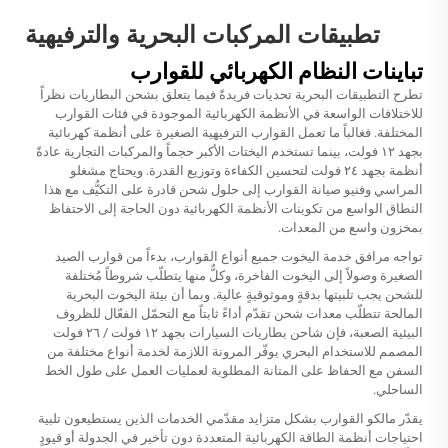
تطبيقات المركبات البحرية والترفيهية
تباينات النظام الكهربائي للقوارب
تطرح التطبيقات البحرية تحديات فريدةً فيما يتعلق بشحن البطاريات نظراً
للاختلافات الواسعة في الأنظمة الكهربائية الموجودة في فئات القوارب
المختلفة. فغالباً ما تعمل القوارب الترفيهية الصغيرة على أنظمة كهربائية
بجهد ١٢ فولت، بينما تستخدم اليختات الأكبر حجماً والمركبات التجارية عادةً
أنظمة بجهد ٢٤ فولت لتحسين الكفاءة وتوزيع القدرة. ويحتاج مشغلو
المراسي وفنيو صيانة القوارب إلى حلول شحن قادرة على التكيُّف مع هذا
النطاق الواسع من تكوينات الأنظمة الكهربائية دون الحاجة إلى الاحتفاظ
بمخزون واسع من المعدات.
تواجه مرافق خدمة اليخوت جميع أنواع القوارب، بدءاً من قوارب الصيد
الصغيرة وصولاً إلى اليخوت الفاخرة، وكلٌّ منها يتطلّب شروطاً مُختلفة
للشحن يجب تلبيتها بدقةٍ وموثوقيةٍ عالية. وبما أن بيئة اليخوت البحرية
المالحة تتطلّب معدات شحن تقدّم أداءً ثابتاً مع التحمّل الفعّال للظروف
البيئية الصعبة، فإن شاحن بطاريات السيارات بجهد ١٢ فولت / ٢٦ فولت
المصمم للاستخدام البحري يوفّر المرونة اللازمة لخدمة أنواع مختلفة من
السفن مع الحفاظ على المتانة المطلوبة لعمليات العمل على طول الخط
الساحلي.
يقدّر مالكو القوارب بشكل متزايد مقدّمي الخدمات الذين يستطيعون تلبية
احتياجات أنظمة الطاقة الكهربائية المتعددة دون تأخير في الجدولة أو قيودٍ