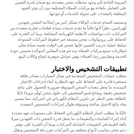
المرونة الحاجة إلى وجود محطات شحن متعددة، مع ضمان قدرة الفنيين
على التعامل بكفاءة مع مركبات العملاء المختلفة دون أن تؤثر القيود
المتعلقة بالمعدات على جدولة الخدمات أو جودتها.
وتستفيد أقسام خدمات الوكلاء بشكل كبير من إمكانية الشحن بجهدين
كهربائيين، نظراً لأنها غالباً ما تقدم خدمات صيانة لعلامات تجارية متعددة من
المركبات ذات مواصفات الأنظمة الكهربائية المختلفة. وبما أن القدرة على
الحفاظ على بروتوكولات شحن متسقة عبر خطوط المركبات المتنوعة
تبسّط عملية تدريب الفنيين، فإنها تضمن في الوقت نفسه صيانة مثلى
لبطاريات جميع مركبات العملاء. وتدعم هذه المعايير الموحَّدة تحسين جودة
الخدمة ومقاييس رضا العملاء، وهي عوامل جوهرية لنجاح وكالات البيع.
تطبيقات التشخيص والاختبار
تتطلب عمليات التشخيص المتقدمة في مجال السيارات مصادر طاقة
مستقرة قادرة على الحفاظ على جهد البطارية أثناء إجراءات الاختبار
الممتدة، ما يجعل معدات الشحن الموثوقة ضرورية للحصول على نتائج
تشخيص دقيقة. ويحتاج فنيو التشخيص إلى حلول شحن تُوفِّر تزويدًا ثابتًا
بالطاقة بغض النظر عن تكوين النظام الكهربائي في المركبة، مما يضمن
بقاء نتائج الاختبار صالحة وموثوقة طوال إجراءات التشخيص المعقدة.
غالبًا ما يتطلب اختبار النظام الكهربائي الحفاظ على مستويات جهد محددة
أثناء إجراء القياسات والتقييمات، ما يجعل قدرة الشحن ذات الجهدين ميزةً
بالغة القيمة في التقييمات الشاملة للمركبات. وبما أن القدرة على توفير
دعم شحن مناسب لأنواع مختلفة من المركبات تعزز دقة التشخيص وتقلل