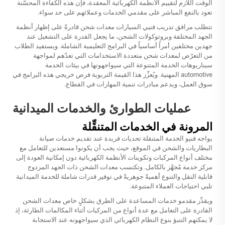
الوقت اللازم لتقييم الأنظمة الكهربائية المعقدة، فإن هذه الكفاءة المحسَّنة
تعود بالنفع المباشر على مقدمي الخدمات وعملائهم على حد سواء.
تتطلب مرافق تدريب فنيي السيارات معدات شحن قادرةً على إظهار أنظمة
الجهد المختلفة وبروتوكولات الشحن، ما يجعل القدرة على التشغيل عند
جهدين مختلفين أمراً أساسياً في البرامج التعليمية الشاملة. ويستفيد الطلاب
من التعرّض لمعدات شحن متعددة الاستخدامات التي تعدّهم لمواجهة
سيناريوهات الخدمة المتنوعة التي سيواجهونها في بيئات الخدمة
automotive المهنية. ويُعزِّز هذا القيمة التربوية فرص خريجي هذه البرامج في
سوق العمل، ويدعم مبادرات تنمية المهارات في القطاع.
عمليات الطوارئ والخدمات الميدانية
المرونة في الخدمات المتنقِّلة
يواجه فنيو الخدمة المتنقلة تحديات فريدة عند تقديم خدمات صيانة
البطاريات والشحن في الموقع، حيث يجب أن يكونوا مستعدين للتعامل مع
مختلف أنواع المركبات وتكوينات الأنظمة الكهربائية دون إمكانية العودة إلى
مركز خدمة مُجهَّز بالكامل. وتكتسب معدات الشحن ذات الجهد المزدوج
قابلية النقل والتنوع أهميةً جوهريةً في توفير قدرات شاملة للخدمة الميدانية
تلبي احتياجات العملاء المتنوعة.
ويقدِّر مقدمو خدمات المساعدة على الطرق بشكلٍ خاص معدات الشحن
القادرة على التعامل مع عدة أنواع من المركبات أثناء المكالمات الطارئة، إذ
لا يمكنهم التنبؤ بنوع النظام الكهربائي الذي سيواجهونه عند الاستجابة