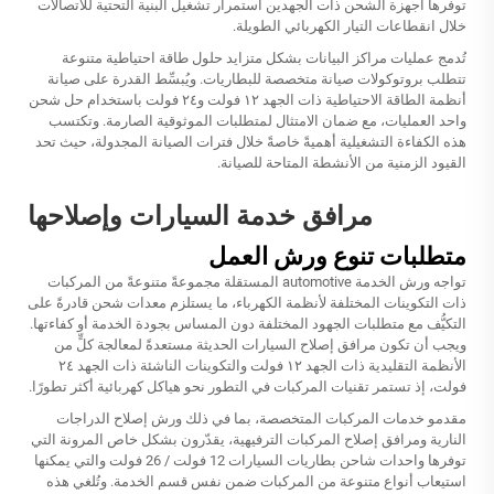
توفرها أجهزة الشحن ذات الجهدين استمرار تشغيل البنية التحتية للاتصالات
خلال انقطاعات التيار الكهربائي الطويلة.
تُدمج عمليات مراكز البيانات بشكل متزايد حلول طاقة احتياطية متنوعة
تتطلب بروتوكولات صيانة متخصصة للبطاريات. ويُبسِّط القدرة على صيانة
أنظمة الطاقة الاحتياطية ذات الجهد ١٢ فولت و٢٤ فولت باستخدام حل شحن
واحد العمليات، مع ضمان الامتثال لمتطلبات الموثوقية الصارمة. وتكتسب
هذه الكفاءة التشغيلية أهميةً خاصةً خلال فترات الصيانة المجدولة، حيث تحد
القيود الزمنية من الأنشطة المتاحة للصيانة.
مرافق خدمة السيارات وإصلاحها
متطلبات تنوع ورش العمل
تواجه ورش الخدمة automotive المستقلة مجموعةً متنوعةً من المركبات
ذات التكوينات المختلفة لأنظمة الكهرباء، ما يستلزم معدات شحن قادرةً على
التكيُّف مع متطلبات الجهود المختلفة دون المساس بجودة الخدمة أو كفاءتها.
ويجب أن تكون مرافق إصلاح السيارات الحديثة مستعدةً لمعالجة كلٍّ من
الأنظمة التقليدية ذات الجهد ١٢ فولت والتكوينات الناشئة ذات الجهد ٢٤
فولت، إذ تستمر تقنيات المركبات في التطور نحو هياكل كهربائية أكثر تطورًا.
مقدمو خدمات المركبات المتخصصة، بما في ذلك ورش إصلاح الدراجات
النارية ومرافق إصلاح المركبات الترفيهية، يقدّرون بشكل خاص المرونة التي
توفرها
واحدات شاحن بطاريات السيارات 12 فولت / 26 فولت
والتي يمكنها
استيعاب أنواع متنوعة من المركبات ضمن نفس قسم الخدمة. وتُلغي هذه