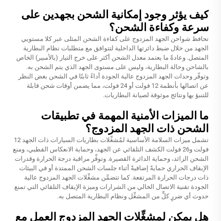
كيف يؤثر وجود إمكانية الشحن بجهدين على
سرعة وكفاءة الشحن؟
تحافظ شواحن الجهد المزدوج على كفاءة الشحن المثلى عبر كلا مستويي
الجهد من خلال ضبط دائرتها الداخلية لتتوافق مع متطلبات نظام البطارية
المتصل. وعادةً ما يعتمد معدل الشحن أكثر على خرج التيار (بالأمبير) الخاص
بالشاحن وحالة البطارية، وليس على مستوى الجهد الذي يتم الشحن به.
وتوفّر وحدات الجهد المزدوج عالية الجودة أداءً ثابتًا في الشحن بغض النظر
عن اتصالها بأنظمة 12 فولت أو 24 فولت، مما يضمن أوقات شحن قابلة
للتنبؤ بها ونتائج موثوقة لصيانة البطاريات.
ما الميزات الأمنية المهمة في تطبيقات
الشحن ذات الجهد المزدوج؟
تشمل ميزات السلامة الأساسية لمُشغِّلات بطاريات السيارات ذات الجهد 12
فولت و26 فولت الكشف التلقائي عن الجهد، وحماية الانعكاس القطبي، ومنع
الشحن الزائد، وحماية الدائرة القصيرة. وتوفِّر مراقبة درجة الحرارة وقدرات
الإيقاف الحراري حمايةً إضافيةً أثناء جلسات الشحن الممتدة أو في البيئات
ذات درجات الحرارة المرتفعة. كما تتضمَّن مشغِّلات الجهد المزدوج عالية
الجودة تقنية الاتصال الخالي من الشرارات وميزة الإيقاف التلقائي التي تمنع
حدوث أي ضررٍ كلٍّ من المشغِّل ونظام البطارية المتصل به.
هل يمكن لمشغِّلات الجهد المزدوج العمل مع