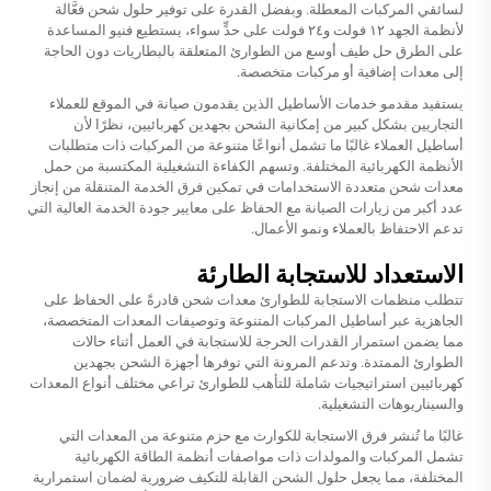
لسائقي المركبات المعطلة. وبفضل القدرة على توفير حلول شحن فعَّالة
لأنظمة الجهد ١٢ فولت و٢٤ فولت على حدٍّ سواء، يستطيع فنيو المساعدة
على الطرق حل طيف أوسع من الطوارئ المتعلقة بالبطاريات دون الحاجة
إلى معدات إضافية أو مركبات متخصصة.
يستفيد مقدمو خدمات الأساطيل الذين يقدمون صيانة في الموقع للعملاء
التجاريين بشكل كبير من إمكانية الشحن بجهدين كهربائيين، نظرًا لأن
أساطيل العملاء غالبًا ما تشمل أنواعًا متنوعة من المركبات ذات متطلبات
الأنظمة الكهربائية المختلفة. وتسهم الكفاءة التشغيلية المكتسبة من حمل
معدات شحن متعددة الاستخدامات في تمكين فرق الخدمة المتنقلة من إنجاز
عدد أكبر من زيارات الصيانة مع الحفاظ على معايير جودة الخدمة العالية التي
تدعم الاحتفاظ بالعملاء ونمو الأعمال.
الاستعداد للاستجابة الطارئة
تتطلب منظمات الاستجابة للطوارئ معدات شحن قادرةً على الحفاظ على
الجاهزية عبر أساطيل المركبات المتنوعة وتوصيفات المعدات المتخصصة،
مما يضمن استمرار القدرات الحرجة للاستجابة في العمل أثناء حالات
الطوارئ الممتدة. وتدعم المرونة التي توفرها أجهزة الشحن بجهدين
كهربائيين استراتيجيات شاملة للتأهب للطوارئ تراعي مختلف أنواع المعدات
والسيناريوهات التشغيلية.
غالبًا ما تُنشر فرق الاستجابة للكوارث مع حزم متنوعة من المعدات التي
تشمل المركبات والمولدات ذات مواصفات أنظمة الطاقة الكهربائية
المختلفة، مما يجعل حلول الشحن القابلة للتكيف ضرورية لضمان استمرارية