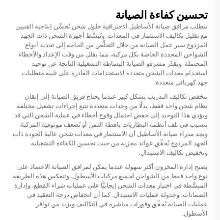
تحسين كفاءة الصيانة
تتطلب مرافق صيانة الأساطيل الاحترافية حلول شحن تُحسِّن إنتاجية الفنيين
مع تقليل تكاليف الاستثمار في المعدات. وتُبسِّط أجهزة الشحن ذات الجهد
المزدوج سير عمل الصيانة من خلال التخلّص من الحاجة إلى تحديد أنواع
الشواحن المحددة الخاصة بكل مركبة، مما يقلل من وقت الإعداد والأخطاء
المحتملة. ويقدّر مشرفو الصيانة البساطة التشغيلية الناتجة عن توحيد
استخدام معدات الشحن متعددة الاستخدامات القادرة على تلبية متطلبات
جهد كهربائي متعددة.
تنخفض تكاليف التدريب بشكل كبير عندما يحتاج فريق الصيانة إلى إتقان
نظام شحن واحد فقط، بدلًا من وحدات متعددة تتبع إجراءات تشغيل مختلفة.
ويؤدي هذا التوحيد إلى خفض احتمال وقوع أخطاء في عملية الشحن التي قد
تتسبب في تلف أنظمة البطاريات باهظة الثمن أو تُضعف موثوقية المركبة.
ويجد مدراء صيانة الأساطيل أن الاستثمار في معدات شحن عالية الجودة ذات
الجهد المزدوج يُحقِّق عوائد مجزية من حيث تحسين الكفاءة التشغيلية
وتخفيض تكاليف الاستبدال.
يصبح إدارة المخزون أكثر سهولة عندما يمكن لمرافق الصيانة الاعتماد على
نوع واحد فقط من الشواحن لجميع مركبات الأسطول. وتنعكس هذه الطريقة
المبسَّطة في اختيار معدات الشحن إيجابيًّا على عمليات شراء القطع، وإدارة
الضمانات، وجدولة عمليات الاستبدال. كما أن انخفاض درجة التعقيد في
عمليات الصيانة يُحقِّق وفورات مباشرة في التكاليف ويزيد من توافر
الأسطول.