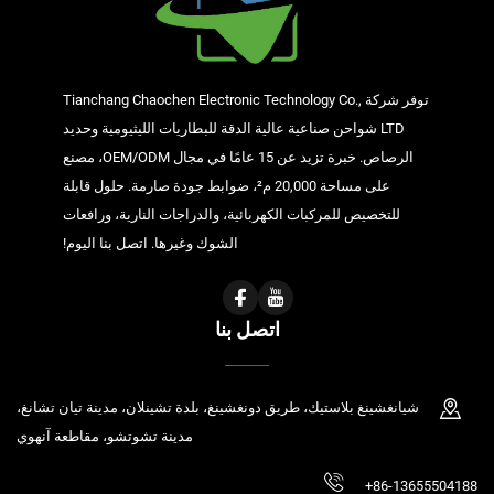
توفر شركة Tianchang Chaochen Electronic Technology Co.,
LTD شواحن صناعية عالية الدقة للبطاريات الليثيومية وحديد
الرصاص. خبرة تزيد عن 15 عامًا في مجال OEM/ODM، مصنع
على مساحة 20,000 م²، ضوابط جودة صارمة. حلول قابلة
للتخصيص للمركبات الكهربائية، والدراجات النارية، ورافعات
الشوك وغيرها. اتصل بنا اليوم!
اتصل بنا
شيانغشينغ بلاستيك، طريق دونغشينغ، بلدة تشينلان، مدينة تيان تشانغ،
مدينة تشوتشو، مقاطعة آنهوي
+86-13655504188