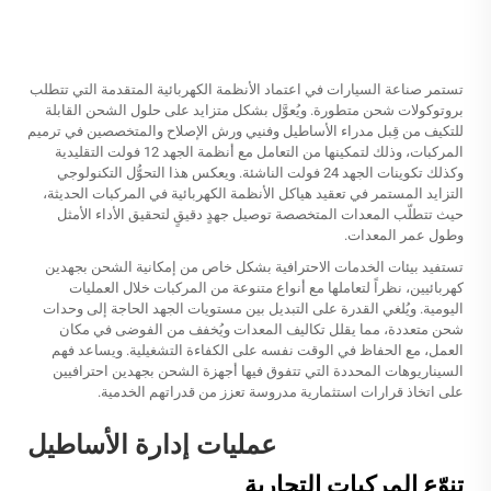
تستمر صناعة السيارات في اعتماد الأنظمة الكهربائية المتقدمة التي تتطلب
بروتوكولات شحن متطورة. ويُعوَّل بشكل متزايد على حلول الشحن القابلة
للتكيف من قِبل مدراء الأساطيل وفنيي ورش الإصلاح والمتخصصين في ترميم
المركبات، وذلك لتمكينها من التعامل مع أنظمة الجهد 12 فولت التقليدية
وكذلك تكوينات الجهد 24 فولت الناشئة. ويعكس هذا التحوُّل التكنولوجي
التزايد المستمر في تعقيد هياكل الأنظمة الكهربائية في المركبات الحديثة،
حيث تتطلّب المعدات المتخصصة توصيل جهدٍ دقيقٍ لتحقيق الأداء الأمثل
وطول عمر المعدات.
تستفيد بيئات الخدمات الاحترافية بشكل خاص من إمكانية الشحن بجهدين
كهربائيين، نظراً لتعاملها مع أنواع متنوعة من المركبات خلال العمليات
اليومية. ويُلغي القدرة على التبديل بين مستويات الجهد الحاجة إلى وحدات
شحن متعددة، مما يقلل تكاليف المعدات ويُخفف من الفوضى في مكان
العمل، مع الحفاظ في الوقت نفسه على الكفاءة التشغيلية. ويساعد فهم
السيناريوهات المحددة التي تتفوق فيها أجهزة الشحن بجهدين احترافيين
على اتخاذ قرارات استثمارية مدروسة تعزز من قدراتهم الخدمية.
عمليات إدارة الأساطيل
تنوّع المركبات التجارية