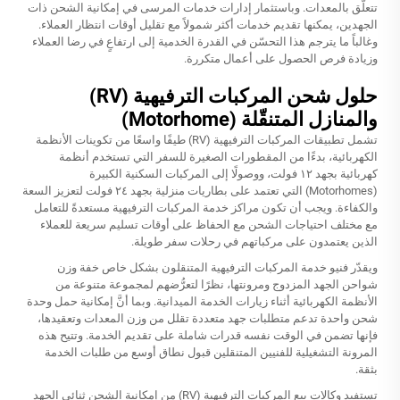
تتعلّق بالمعدات. وباستثمار إدارات خدمات المرسى في إمكانية الشحن ذات
الجهدين، يمكنها تقديم خدمات أكثر شمولاً مع تقليل أوقات انتظار العملاء.
وغالباً ما يترجم هذا التحسّن في القدرة الخدمية إلى ارتفاعٍ في رضا العملاء
وزيادة فرص الحصول على أعمال متكررة.
حلول شحن المركبات الترفيهية (RV)
والمنازل المتنقّلة (Motorhome)
تشمل تطبيقات المركبات الترفيهية (RV) طيفًا واسعًا من تكوينات الأنظمة
الكهربائية، بدءًا من المقطورات الصغيرة للسفر التي تستخدم أنظمة
كهربائية بجهد ١٢ فولت، ووصولًا إلى المركبات السكنية الكبيرة
(Motorhomes) التي تعتمد على بطاريات منزلية بجهد ٢٤ فولت لتعزيز السعة
والكفاءة. ويجب أن تكون مراكز خدمة المركبات الترفيهية مستعدةً للتعامل
مع مختلف احتياجات الشحن مع الحفاظ على أوقات تسليم سريعة للعملاء
الذين يعتمدون على مركباتهم في رحلات سفر طويلة.
ويقدّر فنيو خدمة المركبات الترفيهية المتنقلون بشكل خاص خفة وزن
شواحن الجهد المزدوج ومرونتها، نظرًا لتعرُّضهم لمجموعة متنوعة من
الأنظمة الكهربائية أثناء زيارات الخدمة الميدانية. وبما أنَّ إمكانية حمل وحدة
شحن واحدة تدعم متطلبات جهد متعددة تقلل من وزن المعدات وتعقيدها،
فإنها تضمن في الوقت نفسه قدرات شاملة على تقديم الخدمة. وتتيح هذه
المرونة التشغيلية للفنيين المتنقلين قبول نطاق أوسع من طلبات الخدمة
بثقة.
تستفيد وكالات بيع المركبات الترفيهية (RV) من إمكانية الشحن ثنائي الجهد