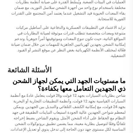
العمليات في البيئات الصعبة. ويُبسّط القدرة على صيانة أنظمة بطاريات
مختلفة باستخدام نوع واحد من أجهزة الشحن سلاسل التوريد، مع ضمان
بقاء المعدات الحيوية قيد التشغيل عندما يعتمد أمن المجتمع على القدرات
الفورية للاستجابة.
تزايد الاعتماد في التطبيقات العسكرية والدفاعية على أساطيل مركبات
متنوعة ومعدات متخصصة تتطلب قدرات موثوقة لصيانة البطاريات في
المواقع النائية، حيث تكون تنوع المعدات وموثوقيتها أمراً جوهرياً. وتدعم
إمكانية الشحن بجهدين كهربائيين الجاهزية للمهمات من خلال ضمان صيانة
فعّالة لمختلف الأنظمة الكهربائية بغض النظر عن موقع النشر أو القيود
التشغيلية.
الأسئلة الشائعة
ما مستويات الجهد التي يمكن لجهاز الشحن
ذي الجهدين التعامل معها بكفاءة؟
شاحن بطاريات السيارات بجهد 12 فولت و26 فولت يتعامل عادةً مع أنظمة
السيارات القياسية بجهد 12 فولت، وأنظمة التطبيقات التجارية أو البحرية
بجهد 24 فولت، مع إمكانية الكشف التلقائي والتبديل بين الجهدين. ويمكن
لمعظم شواحن الجهدين عالية الجودة استيعاب التباينات الطفيفة في جهد
النظام مع الحفاظ على أداء الشحن الأمثل. ويقوم الشاحن بضبط إخراجه
تلقائيًّا وفقًا لتوصيل بطارية معينة، مما يضمن تطبيق بروتوكولات الشحن
المناسبة لكل مستوى جهد دون الحاجة إلى تدخل يدوي أو تعديل الإعدادات.