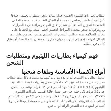
تتطلب بطاريات الليثيوم الحديثة خوارزميات شحن متطورة تختلف اختلافًا
كبيرًا عن أنظمة الرصاص الحمضية أو النيكل التقليدية. تحتاج هذه الحلول
المتقدمة لتخزين الطاقة إلى تنظيم دقيق للجهد، ومراقبة درجة الحرارة،
وبروتوكولات شحن متعددة المراحل لتحقيق أقصى سعة مع الحفاظ على
معايير السلامة. تمتد عواقب الشحن غير السليم لما هو أبعد من تقليل عمر
البطارية، وقد تؤدي إلى حدوث جريان حراري، أو فقدان دائم للسعة، أو فشل
كامل في النظام.
فهم كيمياء بطاريات الليثيوم ومتطلبات
الشحن
أنواع الكيمياء الأساسية وملفات شحنها
تشمل بطاريات الليثيوم أيون عدة تنوعات كيميائية متميزة، وكل منها يتطلب
معايير شحن محددة لتحقيق الأداء الأمثل. تعمل بطاريات فوسفات الحديد
الليثيوم (LiFePO4) عادةً عند جهد اسمي قدره 3.2 فولت وتتطلب الشحن
حتى 3.6 فولت لكل خلية، في حين تعمل خلايا أكسيد الكوبالت الليثيوم
(LiCoO2) عند جهد اسمي قدره 3.7 فولت وتشحن حتى 4.2 فولت لكل خلية.
تتطلب هذه الفروقات في الجهد استخدام شواحن مصممة خصيصًا لكل نوع
كيميائي لمنع حالات الشحن الزائد أو الناقص.