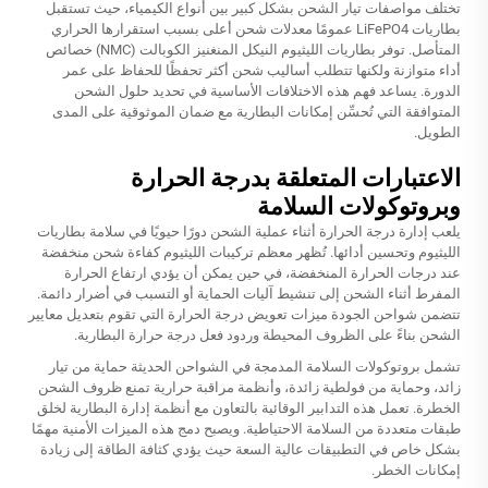
تختلف مواصفات تيار الشحن بشكل كبير بين أنواع الكيمياء، حيث تستقبل
بطاريات LiFePO4 عمومًا معدلات شحن أعلى بسبب استقرارها الحراري
المتأصل. توفر بطاريات الليثيوم النيكل المنغنيز الكوبالت (NMC) خصائص
أداء متوازنة ولكنها تتطلب أساليب شحن أكثر تحفظًا للحفاظ على عمر
الدورة. يساعد فهم هذه الاختلافات الأساسية في تحديد حلول الشحن
المتوافقة التي تُحسِّن إمكانات البطارية مع ضمان الموثوقية على المدى
الطويل.
الاعتبارات المتعلقة بدرجة الحرارة
وبروتوكولات السلامة
يلعب إدارة درجة الحرارة أثناء عملية الشحن دورًا حيويًا في سلامة بطاريات
الليثيوم وتحسين أدائها. تُظهر معظم تركيبات الليثيوم كفاءة شحن منخفضة
عند درجات الحرارة المنخفضة، في حين يمكن أن يؤدي ارتفاع الحرارة
المفرط أثناء الشحن إلى تنشيط آليات الحماية أو التسبب في أضرار دائمة.
تتضمن شواحن الجودة ميزات تعويض درجة الحرارة التي تقوم بتعديل معايير
الشحن بناءً على الظروف المحيطة وردود فعل درجة حرارة البطارية.
تشمل بروتوكولات السلامة المدمجة في الشواحن الحديثة حماية من تيار
زائد، وحماية من فولطية زائدة، وأنظمة مراقبة حرارية تمنع ظروف الشحن
الخطرة. تعمل هذه التدابير الوقائية بالتعاون مع أنظمة إدارة البطارية لخلق
طبقات متعددة من السلامة الاحتياطية. ويصبح دمج هذه الميزات الأمنية مهمًا
بشكل خاص في التطبيقات عالية السعة حيث يؤدي كثافة الطاقة إلى زيادة
إمكانات الخطر.