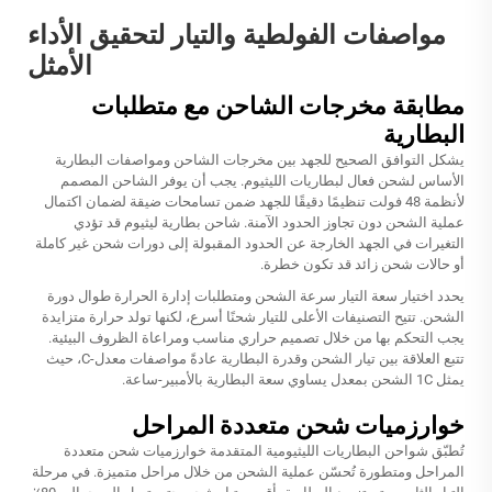
مواصفات الفولطية والتيار لتحقيق الأداء
الأمثل
مطابقة مخرجات الشاحن مع متطلبات
البطارية
يشكل التوافق الصحيح للجهد بين مخرجات الشاحن ومواصفات البطارية
الأساس لشحن فعال لبطاريات الليثيوم. يجب أن يوفر الشاحن المصمم
لأنظمة 48 فولت تنظيمًا دقيقًا للجهد ضمن تسامحات ضيقة لضمان اكتمال
عملية الشحن دون تجاوز الحدود الآمنة.
شاحن بطارية ليثيوم
قد تؤدي
التغيرات في الجهد الخارجة عن الحدود المقبولة إلى دورات شحن غير كاملة
أو حالات شحن زائد قد تكون خطرة.
يحدد اختيار سعة التيار سرعة الشحن ومتطلبات إدارة الحرارة طوال دورة
الشحن. تتيح التصنيفات الأعلى للتيار شحنًا أسرع، لكنها تولد حرارة متزايدة
يجب التحكم بها من خلال تصميم حراري مناسب ومراعاة الظروف البيئية.
تتبع العلاقة بين تيار الشحن وقدرة البطارية عادةً مواصفات معدل-C، حيث
يمثل 1C الشحن بمعدل يساوي سعة البطارية بالأمبير-ساعة.
خوارزميات شحن متعددة المراحل
تُطبّق شواحن البطاريات الليثيومية المتقدمة خوارزميات شحن متعددة
المراحل ومتطورة تُحسّن عملية الشحن من خلال مراحل متميزة. في مرحلة