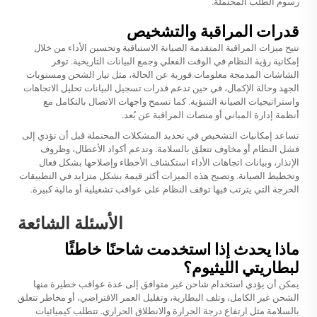
رسوم الطلب المحتملة.
قدرات المراقبة والتشخيص
تتيح ميزات المراقبة المتقدمة الصيانة الاستباقية وتحسين الأداء من خلال
إمكانية رؤية النظام في الوقت الفعلي وجمع البيانات التاريخية. توفر
الشاشات المدمجة معلومات فورية عن الحالة، مثل تيار الشحن ومستويات
الجهد وحالة الإكمال، في حين تدعم قدرات تسجيل البيانات تحليل الاتجاهات
واستراتيجيات الصيانة التنبؤية. كما تسمح واجهات الاتصال بالتكامل مع
أنظمة إدارة المباني أو منصات المراقبة عن بُعد.
تساعد إمكانيات التشخيص في تحديد المشكلات المحتملة قبل أن تؤدي إلى
فشل النظام أو مخاوف تتعلق بالسلامة. وتدعم أكواد الأعطال، وظروف
الإنذار، وبيانات اتجاهات الأداء استكشاف الأخطاء وإصلاحها بشكل فعال
وتخطيط الصيانة. وتصبح هذه الميزات أكثر قيمة بشكل متزايد في التطبيقات
الحرجة التي يترتب فيها توقف النظام على عواقب تشغيلية أو مالية كبيرة.
الأسئلة الشائعة
ماذا يحدث إذا استخدمت شاحنًا خاطئًا
لبطاريتي الليثيوم؟
يمكن أن يؤدي استخدام شاحن غير متوافق إلى عدة عواقب خطيرة منها
الشحن غير الكامل، وتلف البطارية، وتقليل العمر الافتراضي، أو مخاطر تتعلق
بالسلامة مثل ارتفاع درجة الحرارة والانطلاق الحراري. تتطلب كيميائيات