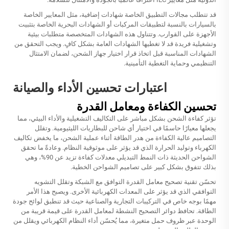
قد تتطلب مجالات التطبيق الخاصة شهادات إضافية، مثل المعايير الخاصة
بالسيارات بالنسبة لتطبيقات المركبات أو الشهادات البحرية الخاصة بتثبيت
الأجهزة على القوارب. وتتناول هذه الشهادات المتخصصة متطلبات بيئية
وتشغيلية فريدة قد لا تغطيها الشهادات العامة بشكل كافٍ. ويجب التحقق من
الشهادات المناسبة قبل اتخاذ قرار اختيار جهاز الشحن، لضمان الامتثال
التنظيمي وحماية التغطية التأمينية.
اعتبارات تحسين الأداء والصيانة
تحسين الكفاءة ومعامل القدرة
تؤثر كفاءة الشحن بشكل مباشر على التكاليف التشغيلية والأداء البيئي، مما
يجعلها معيارًا حاسمًا في اختيار أي شاحن للبطاريات الليثيومية. وتقلل
التصاميم عالية الكفاءة من هدر الطاقة أثناء عملية الشحن، ما يخفض تكاليف
الكهرباء وتوليد الحرارة الذي قد يؤثر على موثوقية النظام. وعادةً ما تحقق
الشواحن الحديثة ذات النمط التبديلي معدلات كفاءة تزيد عن 90%، وهي
بذلك تتفوق بشكل كبير على تصاميم الشواحن الخطية.
تحسّن تقنية تصحيح معامل القدرة التوافق مع الشبكة وتقلل التشويه
التوافقي الذي قد يؤثر على المعدات الكهربائية الأخرى. ويصبح هذا الأمر
مهمًا بوجه خاص في التركيبات التجارية والصناعية حيث قد تنطبق لوائح جودة
الطاقة. تحافظ دوائر التصحيح النشطة لمعامل القدرة على قيمة قريبة من
الوحدة عبر ظروف حمل متغيرة، مما يُحسّن أداء النظام الكهربائي ويقلل من