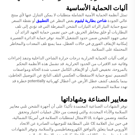
آليات الحماية الأساسية
تمثل أنظمة الحماية الأمنية الشاملة متطلبات لا يمكن التنازل عنها لأي منتج
عالي الجودة
شاحن بطارية ليثيوم
بغض النظر عن
التطبيق
أو نقطة السعر.
تمنع حماية التيار الزائد التيارات الشحن المفرطة التي قد تؤدي إلى تلف
البطاريات أو خلق مخاطر الحريق، في حين تضمن حماية الجهد الزائد أن
تبقى جهود الشحن ضمن حدود التشغيل الآمنة. توفر حماية الدائرة القصيرة
إمكانية الإيقاف الفوري في حالات العطل، مما يمنع تلف المعدات والمخاطر
المحتملة على السلامة.
تراقب آليات الحماية الحرارية درجات حرارة الشاحن الداخلية وتنفذ إجراءات
وقائية عند الاقتراب من الحدود الحرارية. قد تشمل هذه الأنظمة التحكم
بالمروحة، تخفيض التيار، أو الإيقاف الكامل حسب شدة الحالة ومواصفات
التصميم. تمنع حماية الاستقطاب العكسي التلف الناتج عن التوصيل الخاطئ،
بينما يكشف كشف عطل الأرض عن أعطال كهربائية potentially خطرة قد
تهدد سلامة المستخدم.
معايير الصناعة وشهاداتها
توفر الشهادات الصناعية المعتمدة تأكيدًا على أن أجهزة الشحن تلبي معايير
السلامة والأداء المحددة، والتي وُضعت من خلال عمليات اختبار وتحقق
مكثفة. وتضمن شهادة UL الامتثال لمتطلبات السلامة في أمريكا الشمالية،
في حين تدل العلامة CE على المطابقة للتوجيهات الصادرة عن الاتحاد
الأوروبي فيما يتعلق بالتوافق الكهرومغناطيسي والسلامة. وتوفر الشهادات
الدولية مثل معايير IEC اعترافًا عالميًا بالجودة والامتثال للسلامة.