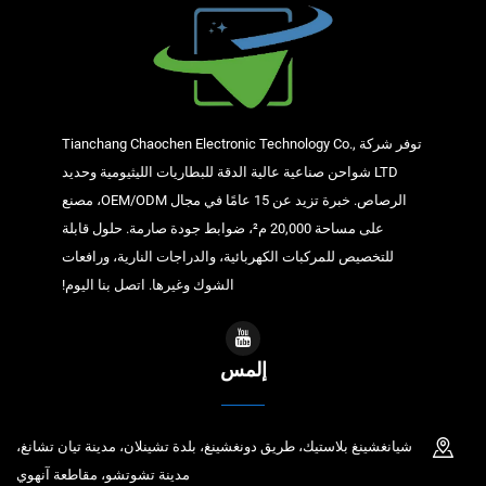
توفر شركة Tianchang Chaochen Electronic Technology Co.,
LTD شواحن صناعية عالية الدقة للبطاريات الليثيومية وحديد
الرصاص. خبرة تزيد عن 15 عامًا في مجال OEM/ODM، مصنع
على مساحة 20,000 م²، ضوابط جودة صارمة. حلول قابلة
للتخصيص للمركبات الكهربائية، والدراجات النارية، ورافعات
الشوك وغيرها. اتصل بنا اليوم!
إلمس
شيانغشينغ بلاستيك، طريق دونغشينغ، بلدة تشينلان، مدينة تيان تشانغ،
مدينة تشوتشو، مقاطعة آنهوي