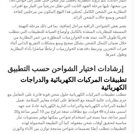
التيار الثابت، يتم تزويد البطارية بأقصى تيار شحن حتى تصل إلى حوالي 80٪
من سعتها، تليها مرحلة الجهد الثابت التي تقلل تدريجياً من التيار مع اقتراب
البطارية من الشحن الكامل. يُحسّن هذا النهج المكون من مرحلتين كفاءة
الشحن ويمنع حالات الشحن الزائد.
يضم بعض الشواحن الراقية مراحل إضافية، بما في ذلك مرحلة التهيئة
المسبقة للبطاريات المنفَذة بالكامل وأوضاع الصيانة للتطبيقات التي تتطلب
تخزينًا طويل الأمد. تمتد هذه الخوارزميات المطوّرة من عمر البطارية من
خلال ضمان اكتمال الشحن بشكل صحيح ومنع مشكلات التفريغ الذاتي أثناء
فترات التخزين. وترتبط دقة هذه الخوارزميات ارتباطًا مباشرًا بأداء البطارية
وطول عمرها.
إرشادات اختيار الشواحن حسب التطبيق
تطبيقات المركبات الكهربائية والدراجات
الكهربائية
تتطلب تطبيقات المركبات الكهربائية حلول شحن قوية قادرة على التعامل مع
حزم بطاريات عالية السعة مع الحفاظ على كفاءة معايير السلامة. تعمل
أنظمة الدراجات الكهربائية والدراجات النارية الكهربائية عادةً عند جهد
اسمي مقداره 48 فولت، مع نطاقات سعة تتراوح بين 10 أمبير ساعة و20
أمبير ساعة، مما يستدعي استخدام شواحن يمكنها توفير مستويات تيار
مناسبة لتحقيق أوقات شحن معقولة. كما أن الطبيعة المحمولة لهذه
التطبيقات تتطلب أيضًا تصميمات شواحن مدمجة توازن بين الأداء والوزن.