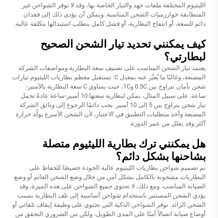
الليثيوم المختلفة ملفات جهد والتيار الخاصة بها، وقد لا توفر الشواحن غير
المتطابقة خوارزميات الشحن المناسبة. ويمكن أن يؤدي ذلك إلى فقدان
دائم للسعة، أو انتفاخ البطارية، أو فشل كامل يتطلب استبدالها بتكلفة عالية.
كيف يمكنني تحديد تيار الشحن الصحيح
لبطارتي؟
يعتمد تيار الشحن المناسب على تصنيف سعة البطارية ومواصفات الشركة
المصنعة، وغالبًا ما يُعبَّر عنه بمعدل C. تستقبل معظم بطاريات الليثيوم تيارات
شحن بأمان تتراوح بين 0.5C و1C، حيث يساوي C سعة البطارية بالآمبير-
ساعة. على سبيل المثال، يمكن لبطارية سعتها 10 آمبير-ساعة عادةً تحمل
تيار شحن يتراوح بين 5 إلى 10 أمبير. يجب دائمًا الرجوع إلى وثائق الشركة
المصنعة وأخذ متطلبات التطبيق في الاعتبار، لأن الشحن الأسرع يولّد حرارة
أكثر وقد يقلل من عمر الدورة.
هل يمكنني ترك بطارية الليثيوم متصلة
بشاحنها بشكل دائم؟
تم تصميم شواحن بطاريات الليثيوم عالية الجودة خصيصًا للحفاظ على
البطاريات مشحونة بالكامل بشكل آمن من خلال وضع الشحن العائم أو وضع
الصيانة المناسب. ومع ذلك، لا تحتوي جميع الشواحن على هذه الميزة، وقد
يؤدي الشحن المستمر باستخدام شواحن أساسية إلى تلف البطارية بسبب
الشحن الزائد. توفر الشواحن الذكية التي تحتوي على وظيفة إيقاف تلقائي أو
أوضاع صيانة اتصالاً آمنًا على المدى الطويل، ولكن من الضروري التحقق من