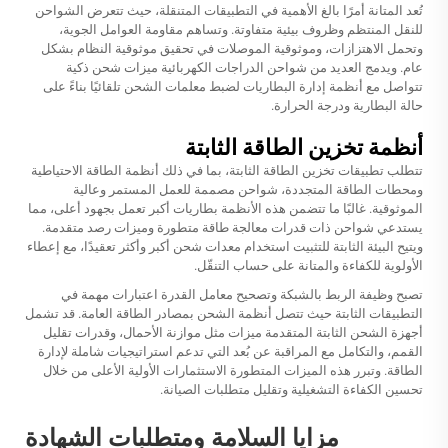
تُعد المتانة أمرًا بالغ الأهمية في التطبيقات المتنقلة، حيث تتعرض الشواحن
للنقل المنتظم وظروف بيئية متفاوتة. وتساهم مقاومة العوامل الجوية،
وتحمل الاهتزازات، وموثوقية الموصلات في تحقيق موثوقية النظام بشكل
عام. ويدمج العديد من شواحن الدراجات الكهربائية ميزات شحن ذكية
تتواصل مع أنظمة إدارة البطاريات لضبط معلمات الشحن تلقائيًا بناءً على
حالة البطارية ودرجة الحرارة.
أنظمة تخزين الطاقة الثابتة
تتطلب تطبيقات تخزين الطاقة الثابتة، بما في ذلك أنظمة الطاقة الاحتياطية
ومحطات الطاقة المتجددة، شواحن مصممة للعمل المستمر وعالية
الموثوقية. غالبًا ما تتضمن هذه الأنظمة بطاريات أكبر تعمل بجهود أعلى، مما
يستدعي شواحن ذات قدرات معالجة طاقة متطورة وميزات رصد متقدمة.
ويتيح البيئة الثابتة للتثبيت استخدام معدات شحن أكبر وأكثر تعقيدًا، مع إعطاء
الأولوية للكفاءة والمتانة على حساب التنقّل.
تصبح وظيفة الربط بالشبكة وتصحيح معامل القدرة اعتبارات مهمة في
التطبيقات الثابتة حيث تتصل أنظمة الشحن بمصادر الطاقة العامة. قد تشمل
أجهزة الشحن الثابتة المتقدمة ميزات مثل موازنة الأحمال، وقدرات تقليل
القمم، والتكامل مع المراقبة عن بُعد التي تدعم استراتيجيات شاملة لإدارة
الطاقة. وتبرر هذه الميزات المتطورة الاستثمارات الأولية الأعلى من خلال
تحسين الكفاءة التشغيلية وتقليل متطلبات الصيانة.
مزايا السلامة ومتطلبات الشهادة