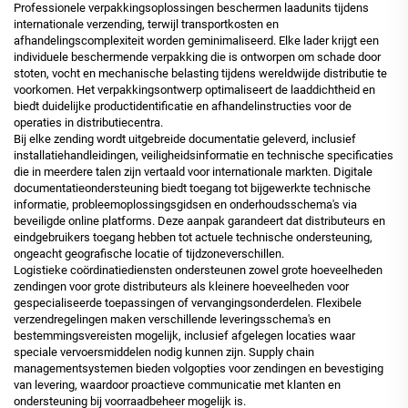
Professionele verpakkingsoplossingen beschermen laadunits tijdens
internationale verzending, terwijl transportkosten en
afhandelingscomplexiteit worden geminimaliseerd. Elke lader krijgt een
individuele beschermende verpakking die is ontworpen om schade door
stoten, vocht en mechanische belasting tijdens wereldwijde distributie te
voorkomen. Het verpakkingsontwerp optimaliseert de laaddichtheid en
biedt duidelijke productidentificatie en afhandelinstructies voor de
operaties in distributiecentra.
Bij elke zending wordt uitgebreide documentatie geleverd, inclusief
installatiehandleidingen, veiligheidsinformatie en technische specificaties
die in meerdere talen zijn vertaald voor internationale markten. Digitale
documentatieondersteuning biedt toegang tot bijgewerkte technische
informatie, probleemoplossingsgidsen en onderhoudsschema's via
beveiligde online platforms. Deze aanpak garandeert dat distributeurs en
eindgebruikers toegang hebben tot actuele technische ondersteuning,
ongeacht geografische locatie of tijdzoneverschillen.
Logistieke coördinatiediensten ondersteunen zowel grote hoeveelheden
zendingen voor grote distributeurs als kleinere hoeveelheden voor
gespecialiseerde toepassingen of vervangingsonderdelen. Flexibele
verzendregelingen maken verschillende leveringsschema's en
bestemmingsvereisten mogelijk, inclusief afgelegen locaties waar
speciale vervoersmiddelen nodig kunnen zijn. Supply chain
managementsystemen bieden volgopties voor zendingen en bevestiging
van levering, waardoor proactieve communicatie met klanten en
ondersteuning bij voorraadbeheer mogelijk is.