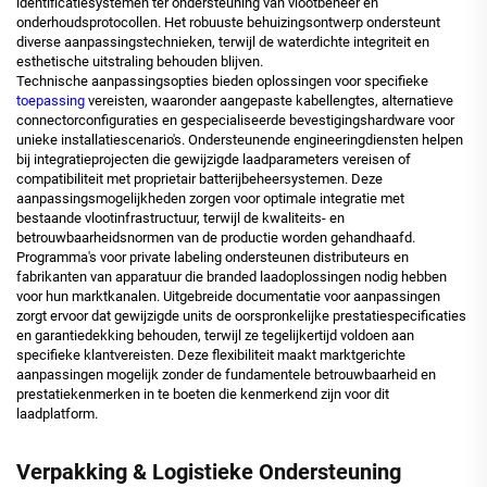
identificatiesystemen ter ondersteuning van vlootbeheer en
onderhoudsprotocollen. Het robuuste behuizingsontwerp ondersteunt
diverse aanpassingstechnieken, terwijl de waterdichte integriteit en
esthetische uitstraling behouden blijven.
Technische aanpassingsopties bieden oplossingen voor specifieke
toepassing
vereisten, waaronder aangepaste kabellengtes, alternatieve
connectorconfiguraties en gespecialiseerde bevestigingshardware voor
unieke installatiescenario's. Ondersteunende engineeringdiensten helpen
bij integratieprojecten die gewijzigde laadparameters vereisen of
compatibiliteit met proprietair batterijbeheersystemen. Deze
aanpassingsmogelijkheden zorgen voor optimale integratie met
bestaande vlootinfrastructuur, terwijl de kwaliteits- en
betrouwbaarheidsnormen van de productie worden gehandhaafd.
Programma's voor private labeling ondersteunen distributeurs en
fabrikanten van apparatuur die branded laadoplossingen nodig hebben
voor hun marktkanalen. Uitgebreide documentatie voor aanpassingen
zorgt ervoor dat gewijzigde units de oorspronkelijke prestatiespecificaties
en garantiedekking behouden, terwijl ze tegelijkertijd voldoen aan
specifieke klantvereisten. Deze flexibiliteit maakt marktgerichte
aanpassingen mogelijk zonder de fundamentele betrouwbaarheid en
prestatiekenmerken in te boeten die kenmerkend zijn voor dit
laadplatform.
Verpakking & Logistieke Ondersteuning