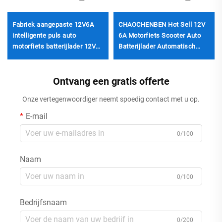
Fabriek aangepaste 12V6A
CHAOCHENBEN Hot Sell 12V
intelligente puls auto
6A Motorfiets Scooter Auto
motorfiets batterijlader 12V6A
Batterijlader Automatisch
automatische voeding OVP-
Slim Universeel Loodzuuraccu
bescherming Pd
Ontvang een gratis offerte
Onze vertegenwoordiger neemt spoedig contact met u op.
E-mail
0/100
Naam
0/100
Bedrijfsnaam
0/200