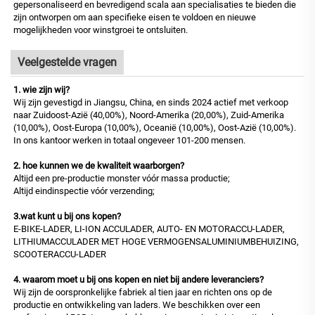
gepersonaliseerd en bevredigend scala aan specialisaties te bieden die
zijn ontworpen om aan specifieke eisen te voldoen en nieuwe
mogelijkheden voor winstgroei te ontsluiten.
Veelgestelde vragen
1. wie zijn wij?
Wij zijn gevestigd in Jiangsu, China, en sinds 2024 actief met verkoop
naar Zuidoost-Azië (40,00%), Noord-Amerika (20,00%), Zuid-Amerika
(10,00%), Oost-Europa (10,00%), Oceanië (10,00%), Oost-Azië (10,00%).
In ons kantoor werken in totaal ongeveer 101-200 mensen.
2. hoe kunnen we de kwaliteit waarborgen?
Altijd een pre-productie monster vóór massa productie;
Altijd eindinspectie vóór verzending;
3.wat kunt u bij ons kopen?
E-BIKE-LADER, LI-ION ACCULADER, AUTO- EN MOTORACCU-LADER,
LITHIUMACCULADER MET HOGE VERMOGENSALUMINIUMBEHUIZING,
SCOOTERACCU-LADER
4. waarom moet u bij ons kopen en niet bij andere leveranciers?
Wij zijn de oorspronkelijke fabriek al tien jaar en richten ons op de
productie en ontwikkeling van laders. We beschikken over een