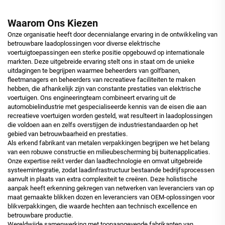
Waarom Ons Kiezen
Onze organisatie heeft door decennialange ervaring in de ontwikkeling van
betrouwbare laadoplossingen voor diverse elektrische
voertuigtoepassingen een sterke positie opgebouwd op internationale
markten. Deze uitgebreide ervaring stelt ons in staat om de unieke
uitdagingen te begrijpen waarmee beheerders van golfbanen,
fleetmanagers en beheerders van recreatieve faciliteiten te maken
hebben, die afhankelijk zijn van constante prestaties van elektrische
voertuigen. Ons engineeringteam combineert ervaring uit de
automobielindustrie met gespecialiseerde kennis van de eisen die aan
recreatieve voertuigen worden gesteld, wat resulteert in laadoplossingen
die voldoen aan en zelfs overstijgen de industriestandaarden op het
gebied van betrouwbaarheid en prestaties.
Als erkend fabrikant van metalen verpakkingen begrijpen we het belang
van een robuwe constructie en milieubescherming bij buitenapplicaties.
Onze expertise reikt verder dan laadtechnologie en omvat uitgebreide
systeemintegratie, zodat laadinfrastructuur bestaande bedrijfsprocessen
aanvult in plaats van extra complexiteit te creëren. Deze holistische
aanpak heeft erkenning gekregen van netwerken van leveranciers van op
maat gemaakte blikken dozen en leveranciers van OEM-oplossingen voor
blikverpakkingen, die waarde hechten aan technisch excellence en
betrouwbare productie.
Wereldwijde samenwerking met toonaangevende fabrikanten van