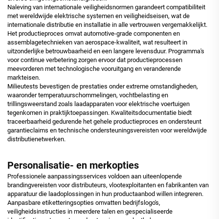
Naleving van internationale veiligheidsnormen garandeert compatibiliteit
met wereldwijde elektrische systemen en veiligheidseisen, wat de
internationale distributie en installatie in alle vertrouwen vergemakkelijkt.
Het productieproces omvat automotive-grade componenten en
assemblagetechnieken van aerospace-kwaliteit, wat resulteert in
uitzonderlijke betrouwbaarheid en een langere levensduur. Programma's
voor continue verbetering zorgen ervoor dat productieprocessen
meevorderen met technologische vooruitgang en veranderende
markteisen.
Milieutests bevestigen de prestaties onder extreme omstandigheden,
waaronder temperatuurschommelingen, vochtbelasting en
trillingsweerstand zoals laadapparaten voor elektrische voertuigen
tegenkomen in praktijktoepassingen. Kwaliteitsdocumentatie biedt
traceerbaarheid gedurende het gehele productieproces en ondersteunt
garantieclaims en technische ondersteuningsvereisten voor wereldwijde
distributienetwerken.
Personalisatie- en merkopties
Professionele aanpassingsservices voldoen aan uiteenlopende
brandingvereisten voor distributeurs, vlootexploitanten en fabrikanten van
apparatuur die laadoplossingen in hun productaanbod willen integreren.
Aanpasbare etiketteringsopties omvatten bedrijfslogo's,
veiligheidsinstructies in meerdere talen en gespecialiseerde