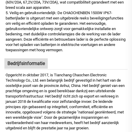
(60V/20A, 67,2V/20A, 73V/20A), wat compatibiliteit garandeert met een
breed scala aan apparaten.
5. Veilig en gebruiksvriendelijk: De CHAOCHENBEN 1500W IP67-
batterijlader is uitgerust met een uitgebreide reeks beveiligingsfuncties
om veilig en efficiënt opladen te garanderen. Het eenvoudige,
gebruiksvriendelijke ontwerp zorgt voor gemakkelijke installatie en
bediening, met duidelijke controlelampjes die de werking van de lader
aangeven. Deze efficiënte en betrouwbare lader is de perfecte oplossing
voor het opladen van batterijen in elektrische voertuigen en andere
toepassingen met hoog vermogen.
Bedrijfsinformatie
Opgericht in oktober 2017, is Tianchang Chaochen Electronic
Technology Co., Ltd. een belangrijk bedrijf gevestigd in het hart van de
oostelijke poort van de provincie Anhui, China. Het bedrijf geniet van een
prachtige omgeving en is goed bereikbaar dankzij een uitstekende
transportinfrastructuur. Het bedrijf richt zich op export en verkreeg in
januari 2018 de kwalificatie voor zelfstandige invoer. De leidende
principes zijn gebaseerd op integriteit, conformiteit, efficiëntie en
innovatie, opgebouwd volgens de strategie "nationaal georiënteerd, met
een wereldwijde visie". Door de gezamenlijke inspanningen en
vastberadenheid van haar medewerkers, heeft het bedrijf aanzienlijk
uitgebreid en blijft de prestatie jaar na jaar groeien.