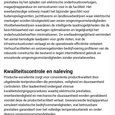
prestaties bij het opladen van elektrische onderhoudsvoertuigen,
magazijnapparatuur en servicekarren voor in de faciliteit. Het
weerbestendige ontwerp maakt het bijzonder geschikt voor
buitenopslagruimten, jachthavens en landbouwbedrijven waar elektrische
voertuigen worden blootgesteld aan zware omgevingsomstandigheden.
Vlootbeheerbedrijven waarderen de intelligente laadmogelijkheden die de
beschikbaarheid van voertuigen optimaliseren en tegelijkertijd het
onderhoudsbehoeften minimaliseren. De snellaadmogelijkheid vermindert
het aantal benodigde laadpalen voor grote vloten, wat de
infrastructuurkosten verlaagt en de operationele efficiëntie verbetert.
Verhuurfaciliteiten en seizoensgebonden bedrijfvoering profiteren van de
robuuste constructie die bestand is tegen intermitterend gebruik en
wisselende omgevingsomstandigheden zonder prestatieverlies.
Kwaliteitscontrole en naleving
Productie-excellentie zorgt voor consistente productkwaliteit door
uitgebreide testprotocollen die prestaties, veiligheid en duurzaamheid
controleren. Elke laadeenheid ondergaat strenue
kwaliteitsborgingsprocedures waarbij elektrische prestaties,
weerbestendigheid en mechanische duurzaamheid worden gevalideerd
voordat deze de productiefaciliteit verlaat. Geavanceerde testapparatuur
simuleert realistische bedrijfsomstandigheden, wat betrouwbare
prestaties garandeert over het volledige temperatuurbereik en onder
diverse omgevingsomstandigheden.