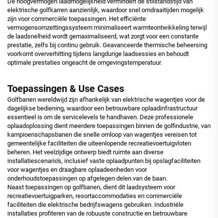
De hoogvermogen laadmogelijkheid vermindert de stilstandstijd van
elektrische golfkarren aanzienlijk, waardoor snel omdraaitijden mogelijk
zijn voor commerciële toepassingen. Het efficiënte
vermogensomzettingssysteem minimaliseert warmteontwikkeling terwijl
de laadsnelheid wordt gemaximaliseerd, wat zorgt voor een constante
prestatie, zelfs bij continu gebruik. Geavanceerde thermische beheersing
voorkomt oververhitting tijdens langdurige laadsessies en behoudt
optimale prestaties ongeacht de omgevingstemperatuur.
Toepassingen & Use Cases
Golfbanen wereldwijd zijn afhankelijk van elektrische wagentjes voor de
dagelijkse bediening, waardoor een betrouwbare oplaadinfrastructuur
essentieel is om de servicelevels te handhaven. Deze professionele
oplaadoplossing dient meerdere toepassingen binnen de golfindustrie, van
kampioenschapsbanen die snelle omloop van wagentjes vereisen tot
gemeentelijke faciliteiten die uiteenlopende recreatievoertuigvloten
beheren. Het veelzijdige ontwerp biedt ruimte aan diverse
installatiescenario's, inclusief vaste oplaadpunten bij opslagfaciliteiten
voor wagentjes en draagbare oplaadeenheden voor
onderhoudstoepassingen op afgelegen delen van de baan.
Naast toepassingen op golfbanen, dient dit laadsysteem voor
recreatievoertuigparken, resortaccommodaties en commerciële
faciliteiten die elektrische bedrijfswagens gebruiken. Industriële
installaties profiteren van de robuuste constructie en betrouwbare