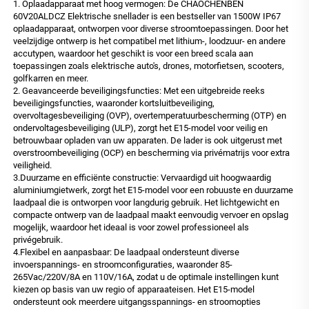
1. Oplaadapparaat met hoog vermogen: De CHAOCHENBEN
60V20ALDCZ Elektrische snellader is een bestseller van 1500W IP67
oplaadapparaat, ontworpen voor diverse stroomtoepassingen. Door het
veelzijdige ontwerp is het compatibel met lithium-, loodzuur- en andere
accutypen, waardoor het geschikt is voor een breed scala aan
toepassingen zoals elektrische auto's, drones, motorfietsen, scooters,
golfkarren en meer.
2. Geavanceerde beveiligingsfuncties: Met een uitgebreide reeks
beveiligingsfuncties, waaronder kortsluitbeveiliging,
overvoltagesbeveiliging (OVP), overtemperatuurbescherming (OTP) en
ondervoltagesbeveiliging (ULP), zorgt het E15-model voor veilig en
betrouwbaar opladen van uw apparaten. De lader is ook uitgerust met
overstroombeveiliging (OCP) en bescherming via privématrijs voor extra
veiligheid.
3.Duurzame en efficiënte constructie: Vervaardigd uit hoogwaardig
aluminiumgietwerk, zorgt het E15-model voor een robuuste en duurzame
laadpaal die is ontworpen voor langdurig gebruik. Het lichtgewicht en
compacte ontwerp van de laadpaal maakt eenvoudig vervoer en opslag
mogelijk, waardoor het ideaal is voor zowel professioneel als
privégebruik.
4.Flexibel en aanpasbaar: De laadpaal ondersteunt diverse
invoerspannings- en stroomconfiguraties, waaronder 85-
265Vac/220V/8A en 110V/16A, zodat u de optimale instellingen kunt
kiezen op basis van uw regio of apparaateisen. Het E15-model
ondersteunt ook meerdere uitgangsspannings- en stroomopties