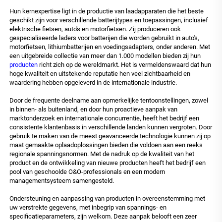
Hun kernexpertise ligt in de productie van laadapparaten die het beste
geschikt zijn voor verschillende batterijtypes en toepassingen, inclusief
elektrische fietsen, auto's en motorfietsen. Zij produceren ook
gespecialiseerde laders voor batterijen die worden gebruikt in auto's,
motorfietsen, lithiumbatterijen en voedingsadapters, onder anderen. Met
een uitgebreide collectie van meer dan 1.000 modellen bieden zij hun
producten
richt zich op de wereldmarkt. Het is vermeldenswaard dat hun
hoge kwaliteit en uitstekende reputatie hen veel zichtbaarheid en
waardering hebben opgeleverd in de internationale industrie.
Door de frequente deelname aan opmerkelijke tentoonstellingen, zowel
in binnen- als buitenland, en door hun proactieve aanpak van
marktonderzoek en internationale concurrentie, heeft het bedrijf een
consistente klantenbasis in verschillende landen kunnen vergroten. Door
gebruik te maken van de meest geavanceerde technologie kunnen zij op
maat gemaakte oplaadoplossingen bieden die voldoen aan een reeks
regionale spanningsnormen. Met de nadruk op de kwaliteit van het
product en de ontwikkeling van nieuwe producten heeft het bedrijf een
pool van geschoolde O&O-professionals en een modern
managementsysteem samengesteld.
Ondersteuning en aanpassing van producten in overeenstemming met
uw verstrekte gegevens, met inbegrip van spannings- en
specificatieparameters, zijn welkom. Deze aanpak belooft een zeer