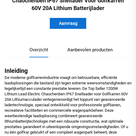
Chaochenben IP67 Snellader Voor Golfkarren
60V 20A Lithium Batterijlader
Aanvraag
Overzicht
Aanbevolen producten
Inleiding
De moderne golfkarrenindustrie vraagt om betrouwbare, efficiënte
laadoplossingen die bestand zijn tegen extreme weersomstandigheden en
tegelijkertijd een constante prestatie leveren. De Top Seller 1200W
Lithium Lead Electric Chaochenben IP67 Snellaader voor Golfkarren 60V
20A Lithiumacculader vertegenwoordigt het toppunt van geavanceerde
ladertechnologie, speciaal ontwikkeld voor professionele golfbanen,
recreatieve faciliteiten en commerciële wagenparkbeheer. Deze
weerbestendige laadoplossing combineert geavanceerde
lithiumbatterijtechnologie met een robuuste constructie, wat optimale
prestaties garandeert in uiteenlopende omgevingsomstandigheden. Of u
nu één golfkar gebruikt of een compleet wagenpark beheert, deze