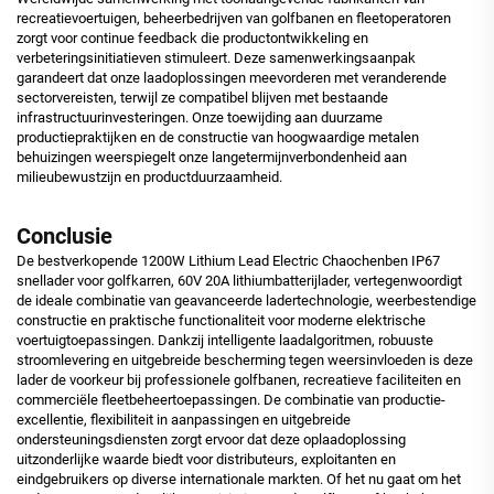
recreatievoertuigen, beheerbedrijven van golfbanen en fleetoperatoren
zorgt voor continue feedback die productontwikkeling en
verbeteringsinitiatieven stimuleert. Deze samenwerkingsaanpak
garandeert dat onze laadoplossingen meevorderen met veranderende
sectorvereisten, terwijl ze compatibel blijven met bestaande
infrastructuurinvesteringen. Onze toewijding aan duurzame
productiepraktijken en de constructie van hoogwaardige metalen
behuizingen weerspiegelt onze langetermijnverbondenheid aan
milieubewustzijn en productduurzaamheid.
Conclusie
De bestverkopende 1200W Lithium Lead Electric Chaochenben IP67
snellader voor golfkarren, 60V 20A lithiumbatterijlader, vertegenwoordigt
de ideale combinatie van geavanceerde ladertechnologie, weerbestendige
constructie en praktische functionaliteit voor moderne elektrische
voertuigtoepassingen. Dankzij intelligente laadalgoritmen, robuuste
stroomlevering en uitgebreide bescherming tegen weersinvloeden is deze
lader de voorkeur bij professionele golfbanen, recreatieve faciliteiten en
commerciële fleetbeheertoepassingen. De combinatie van productie-
excellentie, flexibiliteit in aanpassingen en uitgebreide
ondersteuningsdiensten zorgt ervoor dat deze oplaadoplossing
uitzonderlijke waarde biedt voor distributeurs, exploitanten en
eindgebruikers op diverse internationale markten. Of het nu gaat om het