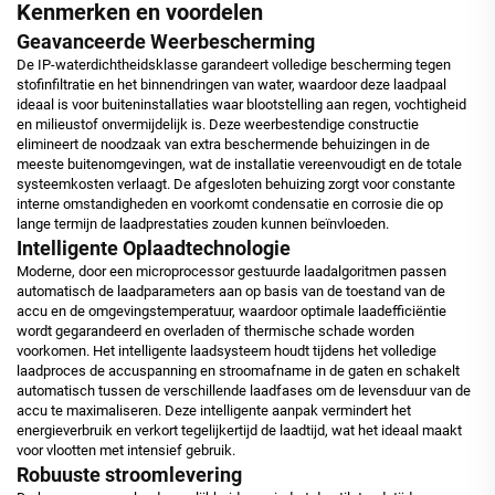
Kenmerken en voordelen
Geavanceerde Weerbescherming
De IP-waterdichtheidsklasse garandeert volledige bescherming tegen
stofinfiltratie en het binnendringen van water, waardoor deze laadpaal
ideaal is voor buiteninstallaties waar blootstelling aan regen, vochtigheid
en milieustof onvermijdelijk is. Deze weerbestendige constructie
elimineert de noodzaak van extra beschermende behuizingen in de
meeste buitenomgevingen, wat de installatie vereenvoudigt en de totale
systeemkosten verlaagt. De afgesloten behuizing zorgt voor constante
interne omstandigheden en voorkomt condensatie en corrosie die op
lange termijn de laadprestaties zouden kunnen beïnvloeden.
Intelligente Oplaadtechnologie
Moderne, door een microprocessor gestuurde laadalgoritmen passen
automatisch de laadparameters aan op basis van de toestand van de
accu en de omgevingstemperatuur, waardoor optimale laadefficiëntie
wordt gegarandeerd en overladen of thermische schade worden
voorkomen. Het intelligente laadsysteem houdt tijdens het volledige
laadproces de accuspanning en stroomafname in de gaten en schakelt
automatisch tussen de verschillende laadfases om de levensduur van de
accu te maximaliseren. Deze intelligente aanpak vermindert het
energieverbruik en verkort tegelijkertijd de laadtijd, wat het ideaal maakt
voor vlootten met intensief gebruik.
Robuuste stroomlevering