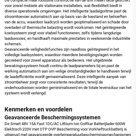
De compacte maar robuuste constructie van de unit maakt deze geschikt
voor zowel mobiele als stationaire installaties, wat flexibiliteit biedt in
diverse operationele omgevingen. Het intelligente laadalgoritme past de
stroomtoevoer automatisch aan op basis van de toestand en behoeften
van de accu, waardoor laadcycli worden geoptimaliseerd en schade door
overladen of thermische belasting wordt voorkomen. Het geïntegreerde
koelsysteem zorgt voor stabiel functioneren, zelfs tijdens langdurige
laadsessies, en handhaaft maximale prestaties in veeleisende industriële
schema's.
Geavanceerde veiligheidsfuncties zijn naadloos geïntegreerd in het
volledige laadsysteem, waardoor meerdere beveiligingslagen worden
gecreëerd voor zowel apparatuur als bedieners. Het uitgebreide
bewakingssysteem houdt continu de laadparameters bij en past de
werking automatisch aan om veilige omstandigheden te handhaven terwijl
de laadefficiëntie wordt gemaximaliseerd. Deze intelligente aanpak van
stroombeheer zorgt voor consistente resultaten, terwijl de
onderhoudseisen worden geminimaliseerd en de totale levensduur van het
systeem wordt verlengd.
Kenmerken en voordelen
Geavanceerde Beschermingssystemen
De Smart 48V 15A Fast 1DC/AC Lithium-Ion Golfkar Batterijlader 600W
Elektrisch 220V met OTP OVP Bescherming voor Vorkheftruckbatterij is
uitgerust met geavanceerde overtemperatuurbeschermingsmechanismen