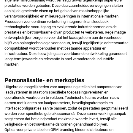
algehele milieubelasting wordt verlaagd terwijl tegelijkertijd superieure
prestaties worden geboden. Deze duurzaamheidsoverwegingen sluiten
aan bij de groeiende eisen op het gebied van maatschappelijke
verantwoordelijkheid en milieureguleringen in internationale markten.
Processen voor continue verbetering integreren klantfeedback,
technologische vooruitgang en evoluerende industrienormen om de
prestaties en betrouwbaarheid van producten te verbeteren. Regelmatige
ontwerpbekijken zorgen ervoor dat het laadsysteem aan de voorhoede
blijft van oplaagtechnologie voor accu's, terwijl tegelijkertijd achterwaartse
compatibiliteit wordt behouden met bestaande apparatuur en
infrastructuur. Deze toewijding aan voortdurende ontwikkeling garandeert
langetermijnwaarde en relevantie in snel veranderende industriële
markten.
Personalisatie- en merkopties
Uitgebreide mogelijkheden voor aanpassing stellen het aanpassen van
laadsystemen in staat om specifieke toepassingsvereisten en
operationele voorkeuren te voldoen. Technische teams werken nauw
samen met klanten om laadparameters, beveiligingsdrempels en
interfaceconfiguraties aan te passen, zodat de prestaties geoptimaliseerd
worden voor specifieke gebruiksscenario's. Deze samenwerkingsaanpak
zorgt ervoor dat het eindproduct maximale waarde levert, terwijl alle
veiligheids- en betrouwbaarheidsnormen gehandhaafd blijven.
Opties voor private label en OEM-branding bieden distributeurs en