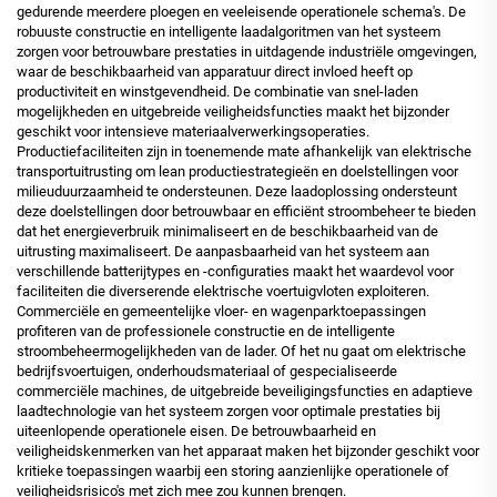
gedurende meerdere ploegen en veeleisende operationele schema's. De
robuuste constructie en intelligente laadalgoritmen van het systeem
zorgen voor betrouwbare prestaties in uitdagende industriële omgevingen,
waar de beschikbaarheid van apparatuur direct invloed heeft op
productiviteit en winstgevendheid. De combinatie van snel-laden
mogelijkheden en uitgebreide veiligheidsfuncties maakt het bijzonder
geschikt voor intensieve materiaalverwerkingsoperaties.
Productiefaciliteiten zijn in toenemende mate afhankelijk van elektrische
transportuitrusting om lean productiestrategieën en doelstellingen voor
milieuduurzaamheid te ondersteunen. Deze laadoplossing ondersteunt
deze doelstellingen door betrouwbaar en efficiënt stroombeheer te bieden
dat het energieverbruik minimaliseert en de beschikbaarheid van de
uitrusting maximaliseert. De aanpasbaarheid van het systeem aan
verschillende batterijtypes en -configuraties maakt het waardevol voor
faciliteiten die diverserende elektrische voertuigvloten exploiteren.
Commerciële en gemeentelijke vloer- en wagenparktoepassingen
profiteren van de professionele constructie en de intelligente
stroombeheermogelijkheden van de lader. Of het nu gaat om elektrische
bedrijfsvoertuigen, onderhoudsmateriaal of gespecialiseerde
commerciële machines, de uitgebreide beveiligingsfuncties en adaptieve
laadtechnologie van het systeem zorgen voor optimale prestaties bij
uiteenlopende operationele eisen. De betrouwbaarheid en
veiligheidskenmerken van het apparaat maken het bijzonder geschikt voor
kritieke toepassingen waarbij een storing aanzienlijke operationele of
veiligheidsrisico's met zich mee zou kunnen brengen.