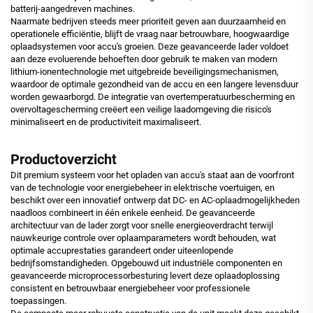
batterij-aangedreven machines.
Naarmate bedrijven steeds meer prioriteit geven aan duurzaamheid en
operationele efficiëntie, blijft de vraag naar betrouwbare, hoogwaardige
oplaadsystemen voor accu's groeien. Deze geavanceerde lader voldoet
aan deze evoluerende behoeften door gebruik te maken van modern
lithium-ionentechnologie met uitgebreide beveiligingsmechanismen,
waardoor de optimale gezondheid van de accu en een langere levensduur
worden gewaarborgd. De integratie van overtemperatuurbescherming en
overvoltagescherming creëert een veilige laadomgeving die risico's
minimaliseert en de productiviteit maximaliseert.
Productoverzicht
Dit premium systeem voor het opladen van accu's staat aan de voorfront
van de technologie voor energiebeheer in elektrische voertuigen, en
beschikt over een innovatief ontwerp dat DC- en AC-oplaadmogelijkheden
naadloos combineert in één enkele eenheid. De geavanceerde
architectuur van de lader zorgt voor snelle energieoverdracht terwijl
nauwkeurige controle over oplaamparameters wordt behouden, wat
optimale accuprestaties garandeert onder uiteenlopende
bedrijfsomstandigheden. Opgebouwd uit industriële componenten en
geavanceerde microprocessorbesturing levert deze oplaadoplossing
consistent en betrouwbaar energiebeheer voor professionele
toepassingen.