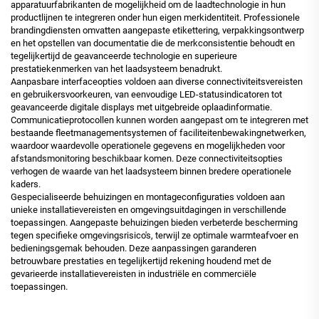
apparatuurfabrikanten de mogelijkheid om de laadtechnologie in hun
productlijnen te integreren onder hun eigen merkidentiteit. Professionele
brandingdiensten omvatten aangepaste etikettering, verpakkingsontwerp
en het opstellen van documentatie die de merkconsistentie behoudt en
tegelijkertijd de geavanceerde technologie en superieure
prestatiekenmerken van het laadsysteem benadrukt.
Aanpasbare interfaceopties voldoen aan diverse connectiviteitsvereisten
en gebruikersvoorkeuren, van eenvoudige LED-statusindicatoren tot
geavanceerde digitale displays met uitgebreide oplaadinformatie.
Communicatieprotocollen kunnen worden aangepast om te integreren met
bestaande fleetmanagementsystemen of faciliteitenbewakingnetwerken,
waardoor waardevolle operationele gegevens en mogelijkheden voor
afstandsmonitoring beschikbaar komen. Deze connectiviteitsopties
verhogen de waarde van het laadsysteem binnen bredere operationele
kaders.
Gespecialiseerde behuizingen en montageconfiguraties voldoen aan
unieke installatievereisten en omgevingsuitdagingen in verschillende
toepassingen. Aangepaste behuizingen bieden verbeterde bescherming
tegen specifieke omgevingsrisico's, terwijl ze optimale warmteafvoer en
bedieningsgemak behouden. Deze aanpassingen garanderen
betrouwbare prestaties en tegelijkertijd rekening houdend met de
gevarieerde installatievereisten in industriële en commerciële
toepassingen.