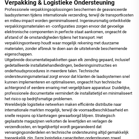
Verpakking & Logistieke Ondersteuning
Professionele verpakkingsoplossingen beschermen de geavanceerde
laadsystemen tijdens internationale verzending, terwijl de transportkosten
en milieu-impact worden geminimaliseerd. Ingenieursmatig ontwikkelde
verpakkingsmaterialen en -configuraties zorgen ervoor dat gevoelige
elektronische componenten in perfecte staat aankomen, ongeacht de
afstand of de omstandigheden tijdens het transport. Het
verpakkingsontwerp houdt waar mogelijk rekening met duurzame
materialen, zonder afbreuk te doen aan de uitstekende beschermende
eigenschappen.
Uitgebreide documentatiepakketten gaan elk zending gepaard, inclusief
gedetailleerde installatiehandleidingen, bedieningsinstructies en
onderhoudsprocedures in meerdere talen. Technische
ondersteuningsmateriaal zorgt ervoor dat klanten de laadsystemen snel
kunnen implementeren en optimaliseren, ongeacht hun technische
achtergrond of eerdere ervaring met vergelijkbare apparatuur. Duidelijke,
professionele documentatie vermindert de installatietijd en minimaliseert
het risico op bedrijfsmatige problemen.
Wereldwijde logistieke netwerken maken efficiënte distributie naar
internationale markten mogelijk, terwijl de voorraadbeschikbaarheid en
snelle respons op klantvragen gewaarborgd blijven. Strategisch
geplaatste magazijnen verkorten de levertijden en verlagen de
verzendkosten, en tegelijkertijd wordt gegarandeerd dat
vervangingsonderdelen en technische ondersteuning altijd gemakkelijk
toegankelijk zijn. Deze logistieke capaciteiten ondersteunen zowel