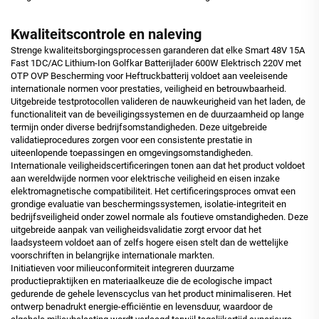
Kwaliteitscontrole en naleving
Strenge kwaliteitsborgingsprocessen garanderen dat elke Smart 48V 15A
Fast 1DC/AC Lithium-Ion Golfkar Batterijlader 600W Elektrisch 220V met
OTP OVP Bescherming voor Heftruckbatterij voldoet aan veeleisende
internationale normen voor prestaties, veiligheid en betrouwbaarheid.
Uitgebreide testprotocollen valideren de nauwkeurigheid van het laden, de
functionaliteit van de beveiligingssystemen en de duurzaamheid op lange
termijn onder diverse bedrijfsomstandigheden. Deze uitgebreide
validatieprocedures zorgen voor een consistente prestatie in
uiteenlopende toepassingen en omgevingsomstandigheden.
Internationale veiligheidscertificeringen tonen aan dat het product voldoet
aan wereldwijde normen voor elektrische veiligheid en eisen inzake
elektromagnetische compatibiliteit. Het certificeringsproces omvat een
grondige evaluatie van beschermingssystemen, isolatie-integriteit en
bedrijfsveiligheid onder zowel normale als foutieve omstandigheden. Deze
uitgebreide aanpak van veiligheidsvalidatie zorgt ervoor dat het
laadsysteem voldoet aan of zelfs hogere eisen stelt dan de wettelijke
voorschriften in belangrijke internationale markten.
Initiatieven voor milieuconformiteit integreren duurzame
productiepraktijken en materiaalkeuze die de ecologische impact
gedurende de gehele levenscyclus van het product minimaliseren. Het
ontwerp benadrukt energie-efficiëntie en levensduur, waardoor de