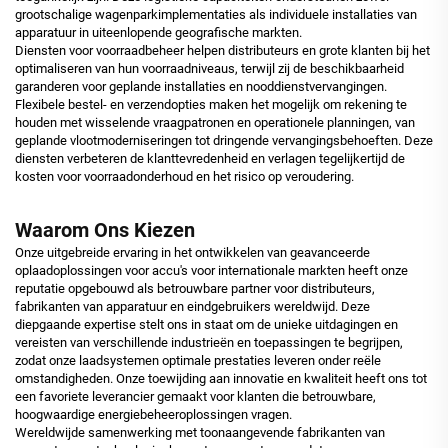
grootschalige wagenparkimplementaties als individuele installaties van
apparatuur in uiteenlopende geografische markten.
Diensten voor voorraadbeheer helpen distributeurs en grote klanten bij het
optimaliseren van hun voorraadniveaus, terwijl zij de beschikbaarheid
garanderen voor geplande installaties en nooddienstvervangingen.
Flexibele bestel- en verzendopties maken het mogelijk om rekening te
houden met wisselende vraagpatronen en operationele planningen, van
geplande vlootmoderniseringen tot dringende vervangingsbehoeften. Deze
diensten verbeteren de klanttevredenheid en verlagen tegelijkertijd de
kosten voor voorraadonderhoud en het risico op veroudering.
Waarom Ons Kiezen
Onze uitgebreide ervaring in het ontwikkelen van geavanceerde
oplaadoplossingen voor accu's voor internationale markten heeft onze
reputatie opgebouwd als betrouwbare partner voor distributeurs,
fabrikanten van apparatuur en eindgebruikers wereldwijd. Deze
diepgaande expertise stelt ons in staat om de unieke uitdagingen en
vereisten van verschillende industrieën en toepassingen te begrijpen,
zodat onze laadsystemen optimale prestaties leveren onder reële
omstandigheden. Onze toewijding aan innovatie en kwaliteit heeft ons tot
een favoriete leverancier gemaakt voor klanten die betrouwbare,
hoogwaardige energiebeheeroplossingen vragen.
Wereldwijde samenwerking met toonaangevende fabrikanten van