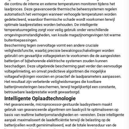
die continu de interne en externe temperaturen monitoren tijdens het
laadproces. Deze geavanceerde thermische beheersystemen regelen
automatisch het vermogen wanneer verhoogde temperaturen worden
gedetecteerd, waardoor thermische schade wordt voorkomen terwijl
optimale laadprestaties worden behouden. De intelligente
temperatuurregeling zorgt voor veilig gebruik onder verschillende
omgevingsomstandigheden, van koude magazijnomgevingen tot warme
buitentoepassingen.
Bescherming tegen overvoltage vormt een andere cruciale
veiligheidsfunctie, waarbij precisie bewakingsschakelingen worden
gebruikt om gevaarlijke voltagepieken te voorkomen die de aangesloten
batterijen of bijbehorende elektrische systemen zouden kunnen
beschadigen. Deze uitgebreide bescherming gaat verder dan eenvoudige
voltagelimieting, en omvat predictieve algoritmen die mogelijke
voltageafwijkingen voorzien en proactief de laadparameters aanpassen.
Het resultaat zijn verbeterde veiligheidsmarges die kostbare
batterijinvesteringen beschermen, terwijl tegelijkertijd een constante,
betrouwbare laadprestatie wordt gewaarborgd.
Intelligente Oplaadtechnologie
Het geavanceerde, microprocessor-gestuurde laadsysteem maakt
gebruik van geavanceerde algoritmen om laadcycli te optimaliseren op
basis van realtime batterijomstandigheden en -vereisten. Deze intelligente
aanpak maximaliseert de laadefficiëntie terwijl de belasting op de
batterijcellen wordt geminimaliseerd, wat de totale levensduur van de