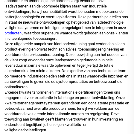
apparatuur en technologische partners zorgt ervoor dat onze
laadsystemen aan de voorhoede blijven staan van industriële
ontwikkelingen, terwijl compatibiliteit wordt behouden met opkomende
batterijtechnologieën en voertuigplatforms. Deze partnerships stellen ons
in staat de nieuwste ontwikkelingen op het gebied van ladetechnologie,
veiligheidssystemen en intelligente regelalgoritmen te integreren in onze
producten
, waardoor superieure waarde wordt geboden aan onze klanten
in uiteenlopende toepassingen.
Onze uitgebreide aanpak van klantondersteuning gaat verder dan alleen
productlevering en omvat technisch advies, toepassingsengineering en
voortdurende serviceondersteuning. Deze toewijding aan het succes van
de klant zorgt ervoor dat onze laadsystemen gedurende hun hele
levensduur maximale waarde opleveren en tegelijkertijd de totale
eigendomskosten minimaliseren. De expertise van ons technische team
op meerdere industriegebieden stelt ons in staat waardevolle inzichten en
aanbevelingen te geven die de systeemprestaties en betrouwbaarheid
optimaliseren.
Erkende kwaliteitsnormen en internationale certificeringen tonen ons
engagement voor excellentie in fabricage en productontwikkeling. Onze
kwaliteitsmanagementsystemen garanderen een consistente prestatie en
betrouwbaarheid over alle producten heen, terwijl we voldoen aan de
voortdurend evoluerende internationale normen en regelgeving. Deze
toewijding aan kwaliteit geeft klanten vertrouwen in hun investering en
ondersteunt tegelijkertijd hun eigen kwaliteits- en
veiligheidsdoelstellingen.