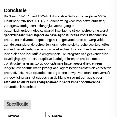
Conclusie
De Smart 48v15A Fast 1DC/AC Lithium-Ion Golfkar Batterijlader 600W
Elektrisch 220v met OTP OVP Bescherming voor Vorkheftruckbatterij
vertegenwoordigt een belangrijke vooruitgang in
batterijladingstechnologie, waarbij intelligente stroombeheersing wordt
gecombineerd met uitgebreide beveiligingsfuncties voor uitzonderlijke
prestaties in diverse toepassingen. Het geavanceerde ontwerp voldoet
aan de veranderende behoeften van moderne elektrische voertuigflottes
en biedt tegelijkertijd de betrouwbaarheid en duurzaamheid die vereist zijn
in veeleisende industriële omgevingen. De integratie van geavanceerde
beveiligingssystemen, adaptieve laadalgoritmen en professioneel
constructiemateriaal zorgt voor optimale batterijgezondheid en een
langere levensduur, wat bijdraagt aan lagere bedrijfskosten en verbeterde
productiviteit. Deze oplaadoplossing is een bewijs van technisch vernuft
en toewijding aan het succes van de klant, en vormt een basis voor
efficiënt en duurzaam energiebeheer in het huidige concurrerende
industriële landschap.
Specificatie
artikel
waarde