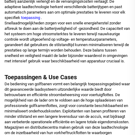
batterij aanzienlijk verlengt en de vervangingskosten verlaagt. De
adaptieve laadtechnologie herkent verschillende batterijtypen en past
automatisch parameters aan om optimale prestaties te leveren voor elk
specifiek
toepassing
.
Snellaadmogelijkheden zorgen voor een snelle energieherstel zonder
afbreuk te doen aan de batterijveiligheid of -gezondheid. De capaciteit van
het systeem om hoge stroomsterktes te leveren terwijl nauwkeurige
controle wordt uitgeoefend op voltage- en temperatuurparameters,
garandeert dat gebruikers de stilstandtijd kunnen minimaliseren terwijl de
prestaties op lange termijn worden behouden. Deze balans tussen
snelheid en veiligheid maakt de lader bijzonder waardevol in omgevingen
met intensief gebruik waar beschikbaarheid van apparatuur cruciaal is.
Toepassingen & Use Cases
De bediening van golfbanen vormt een belangrijk toepassingsgebied waar
dit geavanceerde laadsysteem uitzonderlijke waarde biedt door
betrouwbare en efficiënte stroombeheersing voor voertuigflottes. De
mogelijkheid van de lader om te voldoen aan de hoge oplaadeisen van
professionele golfkarrenflottes, zorgt voor constante beschikbaarheid en
minimaliseert onderhoudskosten. Exploitanten van banen profiteren van
minder stilstand en een langere levensduur van de accu's, wat bijdraagt
aan verbeterde operationele efficiëntie en lagere totale eigendomskosten.
Magazijnen en distributiecentra maken gebruik van deze laadtechnologie
om de inzetbaarheid van hun vorkheftruckflotten te waarborgen