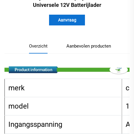
Universele 12V Batterijlader
Aanvraag
Overzicht
Aanbevolen producten
merk
ch
model
12
Ingangsspanning
AC