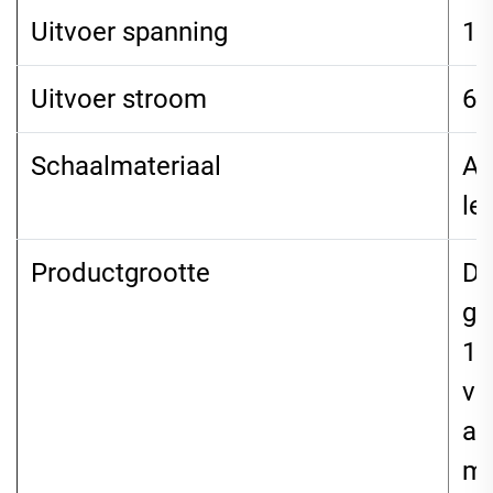
Uitvoer spanning
12
Uitvoer stroom
6
Schaalmateriaal
AB
le
Productgrootte
De
go
15
ve
af
me