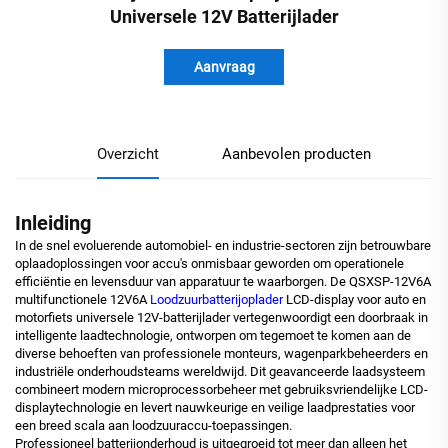
Universele 12V Batterijlader
Aanvraag
Overzicht
Aanbevolen producten
Inleiding
In de snel evoluerende automobiel- en industrie-sectoren zijn betrouwbare
oplaadoplossingen voor accu's onmisbaar geworden om operationele
efficiëntie en levensduur van apparatuur te waarborgen. De QSXSP-12V6A
multifunctionele 12V6A
Loodzuurbatterijoplader
LCD-display voor auto en
motorfiets universele 12V-batterijlader vertegenwoordigt een doorbraak in
intelligente laadtechnologie, ontworpen om tegemoet te komen aan de
diverse behoeften van professionele monteurs, wagenparkbeheerders en
industriële onderhoudsteams wereldwijd. Dit geavanceerde laadsysteem
combineert modern microprocessorbeheer met gebruiksvriendelijke LCD-
displaytechnologie en levert nauwkeurige en veilige laadprestaties voor
een breed scala aan loodzuuraccu-toepassingen.
Professioneel batterijonderhoud is uitgegroeid tot meer dan alleen het