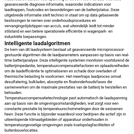
geavanceerde diagnose-informatie, waaronder indicatoren voor
laadtrappen, foutcodes en beoordelingen van de batterijstatus. Deze
uitgebreide informatie stelt technici in staat om op data gebaseerde
beslissingen te nemen over onderhoudsprocedures en
vervangingstijdstippen van accu's, wat uiteindelijk leidt tot minder
stilstand en een betere operationele efficiëntie in wagenpark- en
industriële toepassingen.
Intelligente laadalgoritmen
De kern van dit laadsysteem bestaat uit geavanceerde microprocessor-
gestuurde algoritmen die de laadparameters aanpassen op basis van real-
time batterijanalyse. Deze intelligente systemen monitoren voortdurend de
batterijimpedantie, temperatuurcompensatiefactoren en oplaadsnelheden
om de laadefficiëntie te optimaliseren en schade door overladen of
thermische belasting te voorkomen. Het meertraps laadproces omvat
desulfatering, bulkladen, absorptie en floatonderhoudsfases die
samenwerken om de maximale prestaties van de batterij te herstellen en
behouden.
Temperatuurcompensatietechnologie past automatisch de laadspanning
aan op basis van de omgevingsomstandigheden, wat zorgt voor een
constante prestatie bij temperatuurschommelingen door de seizoenen
heen. Deze functie is bijzonder waardevol voor bedrijven die actief zijn in
uiteenlopende klimaatgebieden of apparatuur onderhouden in
temperatuurgevoelige omgevingen zoals koelopslagfaciliteiten of
buitenbouwlocaties.