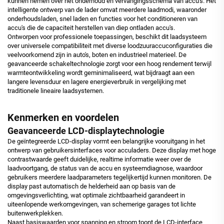
kunnen nemen over het onderhoud en vervangingsschema van accu's. Het
intelligente ontwerp van de lader omvat meerdere laadmodi, waaronder
onderhoudsladen, snel laden en functies voor het conditioneren van
accu's die de capaciteit herstellen van diep ontladen accu's.
Ontworpen voor professionele toepassingen, beschikt dit laadsysteem
over universele compatibiliteit met diverse loodzuuraccuconfiguraties die
veelvoorkomend zijn in auto's, boten en industrieel materieel. De
geavanceerde schakeltechnologie zorgt voor een hoog rendement terwijl
warmteontwikkeling wordt geminimaliseerd, wat bijdraagt aan een
langere levensduur en lagere energieverbruik in vergelijking met
traditionele lineaire laadsystemen.
Kenmerken en voordelen
Geavanceerde LCD-displaytechnologie
De geïntegreerde LCD-display vormt een belangrijke vooruitgang in het
ontwerp van gebruikersinterfaces voor acculaders. Deze display met hoge
contrastwaarde geeft duidelijke, realtime informatie weer over de
laadvoortgang, de status van de accu en systeemdiagnose, waardoor
gebruikers meerdere laadparameters tegelijkertijd kunnen monitoren. De
display past automatisch de helderheid aan op basis van de
omgevingsverlichting, wat optimale zichtbaarheid garandeert in
uiteenlopende werkomgevingen, van schemerige garages tot lichte
buitenwerkplekken.
Naast basiswaarden voor spanning en stroom toont de LCD-interface