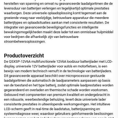
herstellen van spanning en omvat nu geavanceerde laadalgoritmen die de
levensduur van batterijen verlengen en tegelijkertijd optimale prestaties
waarborgen. Deze universele oplaadoplossing komt tegemoet aan de
groeiende vraag naar veelzijdige, betrouwbare apparatuur die meerdere
batterijtypes en oplaadsituaties aankan met consistente resultaten. De
integratie van geavanceerde beveiligingsfuncties en intelligente
bewakingsmogelijkheden maakt deze lader tot een onmisbaar hulpmiddel
voor bedrijven die afhankelijk zijn van betrouwbare
stroombeheersoplossingen.
Productoverzicht
De QSXSP-12V6A multifunctionele 12V6A loodzuur batterijlader met LCD-
display, universele 12V batterijlader voor auto's en motorfietsen, is een
bewijs van modern technisch vernuft in de technologie van batterijladers.
Dit geavanceerde apparaat beschikt over microprocessor-gestuurde
laadalgoritmen die automatisch de laadparameters aanpassen op basis
van de toestand en het type batterij, zodat optimale laadprestaties worden
gegarandeerd en overladen en thermische schade worden voorkomen.
Gebouwd met componenten van premium kwaliteit en ondergebracht in
een robuuste, weerbestendige behuizing, levert deze universele lader
consistente prestaties in uiteenlopende werkomgevingen. Het intuïtieve
LCD-scherm geeft in real-time de laadstatus, batterijspanning en
systeemdiagnose weer, waardoor gebruikers geïnformeerde beslissingen