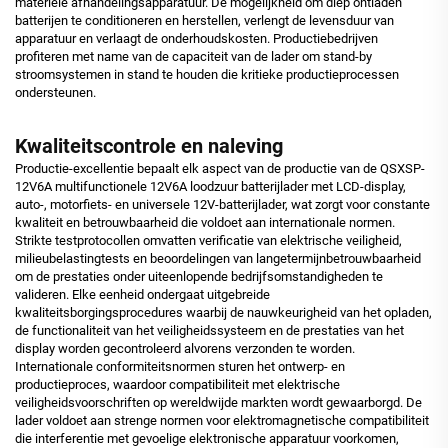
materiële afhandelingsapparatuur. De mogelijkheid om diep ontladen
batterijen te conditioneren en herstellen, verlengt de levensduur van
apparatuur en verlaagt de onderhoudskosten. Productiebedrijven
profiteren met name van de capaciteit van de lader om stand-by
stroomsystemen in stand te houden die kritieke productieprocessen
ondersteunen.
Kwaliteitscontrole en naleving
Productie-excellentie bepaalt elk aspect van de productie van de QSXSP-
12V6A multifunctionele 12V6A loodzuur batterijlader met LCD-display,
auto-, motorfiets- en universele 12V-batterijlader, wat zorgt voor constante
kwaliteit en betrouwbaarheid die voldoet aan internationale normen.
Strikte testprotocollen omvatten verificatie van elektrische veiligheid,
milieubelastingtests en beoordelingen van langetermijnbetrouwbaarheid
om de prestaties onder uiteenlopende bedrijfsomstandigheden te
valideren. Elke eenheid ondergaat uitgebreide
kwaliteitsborgingsprocedures waarbij de nauwkeurigheid van het opladen,
de functionaliteit van het veiligheidssysteem en de prestaties van het
display worden gecontroleerd alvorens verzonden te worden.
Internationale conformiteitsnormen sturen het ontwerp- en
productieproces, waardoor compatibiliteit met elektrische
veiligheidsvoorschriften op wereldwijde markten wordt gewaarborgd. De
lader voldoet aan strenge normen voor elektromagnetische compatibiliteit
die interferentie met gevoelige elektronische apparatuur voorkomen,