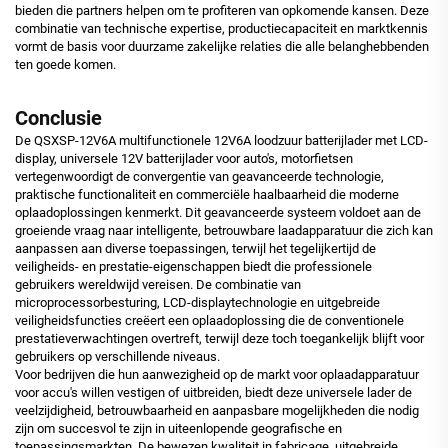
bieden die partners helpen om te profiteren van opkomende kansen. Deze
combinatie van technische expertise, productiecapaciteit en marktkennis
vormt de basis voor duurzame zakelijke relaties die alle belanghebbenden
ten goede komen.
Conclusie
De QSXSP-12V6A multifunctionele 12V6A loodzuur batterijlader met LCD-
display, universele 12V batterijlader voor auto's, motorfietsen
vertegenwoordigt de convergentie van geavanceerde technologie,
praktische functionaliteit en commerciële haalbaarheid die moderne
oplaadoplossingen kenmerkt. Dit geavanceerde systeem voldoet aan de
groeiende vraag naar intelligente, betrouwbare laadapparatuur die zich kan
aanpassen aan diverse toepassingen, terwijl het tegelijkertijd de
veiligheids- en prestatie-eigenschappen biedt die professionele
gebruikers wereldwijd vereisen. De combinatie van
microprocessorbesturing, LCD-displaytechnologie en uitgebreide
veiligheidsfuncties creëert een oplaadoplossing die de conventionele
prestatieverwachtingen overtreft, terwijl deze toch toegankelijk blijft voor
gebruikers op verschillende niveaus.
Voor bedrijven die hun aanwezigheid op de markt voor oplaadapparatuur
voor accu's willen vestigen of uitbreiden, biedt deze universele lader de
veelzijdigheid, betrouwbaarheid en aanpasbare mogelijkheden die nodig
zijn om succesvol te zijn in uiteenlopende geografische en
toepassingsmarkten. De bewezen kwaliteit in fabricage, uitgebreide