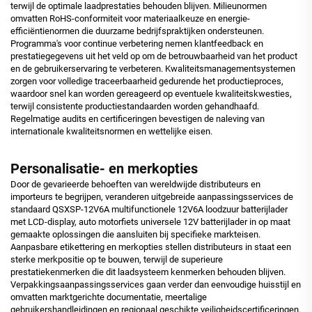
terwijl de optimale laadprestaties behouden blijven. Milieunormen
omvatten RoHS-conformiteit voor materiaalkeuze en energie-
efficiëntienormen die duurzame bedrijfspraktijken ondersteunen.
Programma's voor continue verbetering nemen klantfeedback en
prestatiegegevens uit het veld op om de betrouwbaarheid van het product
en de gebruikerservaring te verbeteren. Kwaliteitsmanagementsystemen
zorgen voor volledige traceerbaarheid gedurende het productieproces,
waardoor snel kan worden gereageerd op eventuele kwaliteitskwesties,
terwijl consistente productiestandaarden worden gehandhaafd.
Regelmatige audits en certificeringen bevestigen de naleving van
internationale kwaliteitsnormen en wettelijke eisen.
Personalisatie- en merkopties
Door de gevarieerde behoeften van wereldwijde distributeurs en
importeurs te begrijpen, veranderen uitgebreide aanpassingsservices de
standaard QSXSP-12V6A multifunctionele 12V6A loodzuur batterijlader
met LCD-display, auto motorfiets universele 12V batterijlader in op maat
gemaakte oplossingen die aansluiten bij specifieke markteisen.
Aanpasbare etikettering en merkopties stellen distributeurs in staat een
sterke merkpositie op te bouwen, terwijl de superieure
prestatiekenmerken die dit laadsysteem kenmerken behouden blijven.
Verpakkingsaanpassingsservices gaan verder dan eenvoudige huisstijl en
omvatten marktgerichte documentatie, meertalige
gebruikershandleidingen en regionaal geschikte veiligheidscertificeringen.