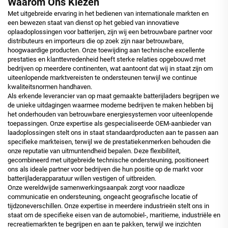
Waarom Ons Kiezen
Met uitgebreide ervaring in het bedienen van internationale markten en
een bewezen staat van dienst op het gebied van innovatieve
oplaadoplossingen voor batterijen, zijn wij een betrouwbare partner voor
distributeurs en importeurs die op zoek zijn naar betrouwbare,
hoogwaardige producten. Onze toewijding aan technische excellente
prestaties en klanttevredenheid heeft sterke relaties opgebouwd met
bedrijven op meerdere continenten, wat aantoont dat wij in staat zijn om
uiteenlopende marktvereisten te ondersteunen terwijl we continue
kwaliteitsnormen handhaven.
Als erkende leverancier van op maat gemaakte batterijladers begrijpen we
de unieke uitdagingen waarmee moderne bedrijven te maken hebben bij
het onderhouden van betrouwbare energiesystemen voor uiteenlopende
toepassingen. Onze expertise als gespecialiseerde OEM-aanbieder van
laadoplossingen stelt ons in staat standaardproducten aan te passen aan
specifieke markteisen, terwijl we de prestatiekenmerken behouden die
onze reputatie van uitmuntendheid bepalen. Deze flexibiliteit,
gecombineerd met uitgebreide technische ondersteuning, positioneert
ons als ideale partner voor bedrijven die hun positie op de markt voor
batterijladerapparatuur willen vestigen of uitbreiden.
Onze wereldwijde samenwerkingsaanpak zorgt voor naadloze
communicatie en ondersteuning, ongeacht geografische locatie of
tijdzoneverschillen. Onze expertise in meerdere industrieën stelt ons in
staat om de specifieke eisen van de automobiel-, maritieme, industriële en
recreatiemarkten te begrijpen en aan te pakken, terwijl we inzichten