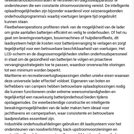
tweedehandsautovoorraden te herstellen en diagnoseapparatuur te
ondersteunen die een constante stroomvoorziening vereist. De intelligente
oplaadmogelijkheden zijn bijzonder waardevol voor seizoensgebonden
onderhoudsprogramma's waarbij voertuigen langere tijd ongebruikt
kunnen staan.
Fleetbeheeroperations profiteren sterk van de mogelijkheid van de lader
om grote aantallen batterijen efficiënt en veilig te onderhouden. Of het nu
gaat om leveringsvoertuigen, bouwmachines of hulpdienstfleets, dit
laadsysteem helpt de kosten voor batterijvervanging te verlagen en zorgt
tegelijkertijd voor een betrouwbare beschikbaarheid van voertuigen. Het
LCD-scherm en de diagnosemogelijkheden stellen onderhoudspersoneel
in staat om de gezondheid van batterijen te volgen en proactieve
vervangingsstrategieën toe te passen, waardoor onverwachte storingen
tot een minimum worden beperkt.
Maritieme en recreatievoertuigtoepassingen stellen unieke eisen waaraan
deze universele lader effectief voldoet. Eigenaren van boten en
liefhebbers van campers hebben betrouwbare oplaadoplossingen nodig
die kunnen functioneren onder extreme weersomstandigheden en
tegelijkertijd een nauwkeurig batterijonderhoud bieden tijdens
opslagperiodes. De weerbestendige constructie en intelligente
bewakingsmogelijkheden van de lader maken hem ideaal voor
jachthavens en camperparken, waar consistente en betrouwbare
laadprestaties essentieel zijn.
Industriële onderhoudsafdelingen gebruiken dit laadsysteem voor het
ondersteunen van noodverlichting, back-upstroomvoorzieningen en