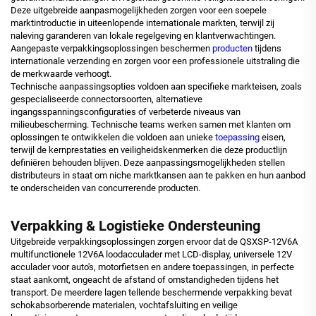
Deze uitgebreide aanpasmogelijkheden zorgen voor een soepele
marktintroductie in uiteenlopende internationale markten, terwijl zij
naleving garanderen van lokale regelgeving en klantverwachtingen.
Aangepaste verpakkingsoplossingen beschermen
producten
tijdens
internationale verzending en zorgen voor een professionele uitstraling die
de merkwaarde verhoogt.
Technische aanpassingsopties voldoen aan specifieke markteisen, zoals
gespecialiseerde connectorsoorten, alternatieve
ingangsspanningsconfiguraties of verbeterde niveaus van
milieubescherming. Technische teams werken samen met klanten om
oplossingen te ontwikkelen die voldoen aan unieke
toepassing
eisen,
terwijl de kernprestaties en veiligheidskenmerken die deze productlijn
definiëren behouden blijven. Deze aanpassingsmogelijkheden stellen
distributeurs in staat om niche marktkansen aan te pakken en hun aanbod
te onderscheiden van concurrerende producten.
Verpakking & Logistieke Ondersteuning
Uitgebreide verpakkingsoplossingen zorgen ervoor dat de QSXSP-12V6A
multifunctionele 12V6A loodacculader met LCD-display, universele 12V
acculader voor auto's, motorfietsen en andere toepassingen, in perfecte
staat aankomt, ongeacht de afstand of omstandigheden tijdens het
transport. De meerdere lagen tellende beschermende verpakking bevat
schokabsorberende materialen, vochtafsluiting en veilige