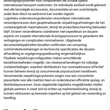
bevestigingssystemen voor componenten die schade tijdens
internationaal transport voorkomen. De individuele eenheid wordt geleverd
met alle benodigde accessoires, documentatie en een snelstartgids,
zodat deze direct na aankomst kan worden ingezet.
Logistieke ondersteuningsdiensten stroomlijnen internationale
verzendprocessen door geoptimaliseerde verpakkingsafmetingen die het
containergebruik maximaliseren, terwijl de productbescherming behouden
blijft. Ervaren verzendteams coördineren met expediteurs en douane-
experts om soepele internationale leveringsprocessen te garanderen die
vertragingen en complicaties minimaliseren. Uitgebreide
documentatiepakketten bevatten certificaten van oorsprong,
conformiteitsverklaringen en technische specificaties die douane-
afhandeling en regelgevingsgoedkeuring vergemakkelijken.
Flexibele verpakkingsconfiguraties maken verschillende
bestelhoeveelheden mogelijk, van steekproefzendingen tot volledige
containerladingen, waardoor distributeurs hun voorraadniveaus effectief
kunnen beheren terwijl zij concurrerende prijsstructuren handhaven.
Genormeerde verpakkingssystemen zorgen voor een consistente
presentatie over alle markten heen en ondersteunen efficiënte opslag- en
distributieprocessen. Deze uitgebreide logistieke mogelijkheden stellen
globale partners in staat zich te richten op marktontwikkeling, terwijl zij
kunnen vertrouwen op bewezen expertise op het gebied van verzending en
handling.