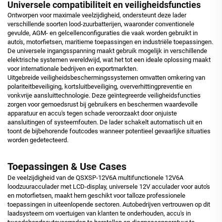
Universele compatibiliteit en veiligheidsfuncties
Ontworpen voor maximale veelzijdigheid, ondersteunt deze lader
verschillende soorten lood-zuurbatterijen, waaronder conventionele
gevulde, AGM- en gelcellenconfiguraties die vaak worden gebruikt in
auto's, motorfietsen, maritieme toepassingen en industriële toepassingen.
De universele ingangsspanning maakt gebruik mogelijk in verschillende
elektrische systemen wereldwijd, wat het tot een ideale oplossing maakt
voor internationale bedrijven en exportmarkten.
Uitgebreide veiligheidsbeschermingssystemen omvatten omkering van
polariteitbeveiliging, kortsluitbeveiliging, oververhittingpreventie en
vonkvrije aansluittechnologie. Deze geïntegreerde veiligheidsfuncties
zorgen voor gemoedsrust bij gebruikers en beschermen waardevolle
apparatuur en accu's tegen schade veroorzaakt door onjuiste
aansluitingen of systeemfouten. De lader schakelt automatisch uit en
toont de bijbehorende foutcodes wanneer potentieel gevaarlijke situaties
worden gedetecteerd.
Toepassingen & Use Cases
De veelzijdigheid van de QSXSP-12V6A multifunctionele 12V6A
loodzuuracculader met LCD-display, universele 12V acculader voor auto's
en motorfietsen, maakt hem geschikt voor talloze professionele
toepassingen in uiteenlopende sectoren. Autobedrijven vertrouwen op dit
laadsysteem om voertuigen van klanten te onderhouden, accu's in