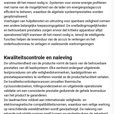
wanneer dit het meest nodig is. Systemen voor zonne-energie profiteren
met name van de mogelijkheid van de lader om energieopslagaccu's
efficiënt te beheren, waardoor de algehele systeemprestaties worden
geoptimaliseerd.
Voertuigen van hulpdiensten en uitrusting voor openbare veiligheid vormen
een andere belangrijke toepassingsgebied. De snelladingmogelijkheden
en betrouwbare prestaties zorgen ervoor dat kritieke apparatuur altijd
operationeel blijft wanneer dit het meest nodig is, terwijl de intelligente
functies helpen de levensduur van de accu's te verlengen en het
onderhoudsniveau te verlagen in veeleisende werkomgevingen.
Kwaliteitscontrole en naleving
De uitmuntendheid van de productie vormt de basis van de betrouwbare
prestaties van dit laadsysteem. Elke eenheid ondergaat uitgebreide
testprocedures om alle veiligheidskenmerken, laadalgoritmen en
prestatieparameters te verifiëren voordat ze de productiefaciliteit verlaten.
De kwaliteitscontroleprocessen omvatten thermische
cyclusonderzoeken, trillingsonderzoeken en uitgebreide operationele
validatie om een consistente prestatie gedurende de gehele levensduur
van het product te garanderen.
De laadmachine voldoet aan internationale veiligheids- en
elektromagnetische compatibiliteitsnormen, waardoor een veilige werking
op verschillende wereldmarkten wordt gewaarborgd. De naleving van
erkende industriële normen geeft kopers en eindgebruikers de zekerheid