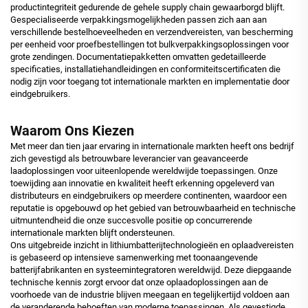
productintegriteit gedurende de gehele supply chain gewaarborgd blijft.
Gespecialiseerde verpakkingsmogelijkheden passen zich aan aan
verschillende bestelhoeveelheden en verzendvereisten, van bescherming
per eenheid voor proefbestellingen tot bulkverpakkingsoplossingen voor
grote zendingen. Documentatiepakketten omvatten gedetailleerde
specificaties, installatiehandleidingen en conformiteitscertificaten die
nodig zijn voor toegang tot internationale markten en implementatie door
eindgebruikers.
Waarom Ons Kiezen
Met meer dan tien jaar ervaring in internationale markten heeft ons bedrijf
zich gevestigd als betrouwbare leverancier van geavanceerde
laadoplossingen voor uiteenlopende wereldwijde toepassingen. Onze
toewijding aan innovatie en kwaliteit heeft erkenning opgeleverd van
distributeurs en eindgebruikers op meerdere continenten, waardoor een
reputatie is opgebouwd op het gebied van betrouwbaarheid en technische
uitmuntendheid die onze succesvolle positie op concurrerende
internationale markten blijft ondersteunen.
Ons uitgebreide inzicht in lithiumbatterijtechnologieën en oplaadvereisten
is gebaseerd op intensieve samenwerking met toonaangevende
batterijfabrikanten en systeemintegratoren wereldwijd. Deze diepgaande
technische kennis zorgt ervoor dat onze oplaadoplossingen aan de
voorhoede van de industrie blijven meegaan en tegelijkertijd voldoen aan
de veranderende behoeften van moderne toepassingen. Als gevestigde