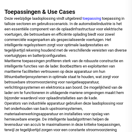
Toepassingen & Use Cases
Deze veelzijdige laadoplossing vindt uitgebreid
toepassing
toepassing in
talloze sectoren en gebruiksscenario's. In de automobielindustrie is het
een essentiële component van de oplaadinfrastructuur voor elektrische
voertuigen, die betrouwbare en efficiënte oplading biedt voor zowel
commerciële wagenparken als gespecialiseerde voertuigen. Het
intelligente regelsysteem zorgt voor optimale laadprestaties en
tegelijkertijd rekening houdend met de verschillende vereisten van diverse
voertuigtypes en batterijconfiguraties.
Maritieme toepassingen profiteren sterk van de robuuste constructie en
intelligente functies van de lader. Bootbezitters en exploitanten van
maritieme faciliteiten vertrouwen op deze apparatuur om hun
lithiumbatterijensystemen in optimale staat te houden, wat zorgt voor
betrouwbare stroomvoorziening voor navigatieapparatuur,
verlichtingssystemen en elektronica aan boord. De mogelijkheid van de
lader om te functioneren in uitdagende mariene omgevingen maakt hem
bijzonder waardevol voor oplaadinstallaties aan de kade.
Operators van industriële apparatuur gebruiken deze laadoplossing voor
het onderhouden van back-upstroomsystemen,
materiaalverwerkingsapparatuur en installaties voor opslag van
hernieuwbare energie. De intelligente laadalgoritmen helpen de
levensduur van accu's te maximaliseren in deze kritieke toepassingen,
terwijl ze tegelijkertijd zorgen voor een constante stroomvoorziening