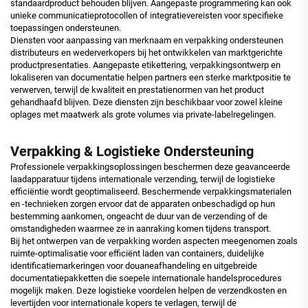
standaardproduct behouden blijven. Aangepaste programmering kan ook
unieke communicatieprotocollen of integratievereisten voor specifieke
toepassingen ondersteunen.
Diensten voor aanpassing van merknaam en verpakking ondersteunen
distributeurs en wederverkopers bij het ontwikkelen van marktgerichte
productpresentaties. Aangepaste etikettering, verpakkingsontwerp en
lokaliseren van documentatie helpen partners een sterke marktpositie te
verwerven, terwijl de kwaliteit en prestatienormen van het product
gehandhaafd blijven. Deze diensten zijn beschikbaar voor zowel kleine
oplages met maatwerk als grote volumes via private-labelregelingen.
Verpakking & Logistieke Ondersteuning
Professionele verpakkingsoplossingen beschermen deze geavanceerde
laadapparatuur tijdens internationale verzending, terwijl de logistieke
efficiëntie wordt geoptimaliseerd. Beschermende verpakkingsmaterialen
en -technieken zorgen ervoor dat de apparaten onbeschadigd op hun
bestemming aankomen, ongeacht de duur van de verzending of de
omstandigheden waarmee ze in aanraking komen tijdens transport.
Bij het ontwerpen van de verpakking worden aspecten meegenomen zoals
ruimte-optimalisatie voor efficiënt laden van containers, duidelijke
identificatiemarkeringen voor douaneafhandeling en uitgebreide
documentatiepakketten die soepele internationale handelsprocedures
mogelijk maken. Deze logistieke voordelen helpen de verzendkosten en
levertijden voor internationale kopers te verlagen, terwijl de