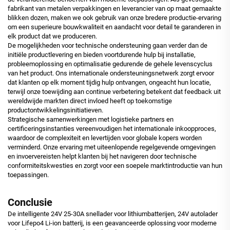
fabrikant van metalen verpakkingen en leverancier van op maat gemaakte
blikken dozen, maken we ook gebruik van onze bredere productie-ervaring
om een superieure bouwkwaliteit en aandacht voor detail te garanderen in
elk product dat we produceren.
De mogelijkheden voor technische ondersteuning gaan verder dan de
initiële productlevering en bieden voortdurende hulp bij installatie,
probleemoplossing en optimalisatie gedurende de gehele levenscyclus
van het product. Ons internationale ondersteuningsnetwerk zorgt ervoor
dat klanten op elk moment tijdig hulp ontvangen, ongeacht hun locatie,
terwijl onze toewijding aan continue verbetering betekent dat feedback uit
wereldwijde markten direct invloed heeft op toekomstige
productontwikkelingsinitiatieven.
Strategische samenwerkingen met logistieke partners en
certificeringsinstanties vereenvoudigen het internationale inkoopproces,
waardoor de complexiteit en levertijden voor globale kopers worden
verminderd. Onze ervaring met uiteenlopende regelgevende omgevingen
en invoervereisten helpt klanten bij het navigeren door technische
conformiteitskwesties en zorgt voor een soepele marktintroductie van hun
toepassingen.
Conclusie
De intelligente 24V 25-30A snellader voor lithiumbatterijen, 24V autolader
voor Lifepo4 Li-ion batterij, is een geavanceerde oplossing voor moderne