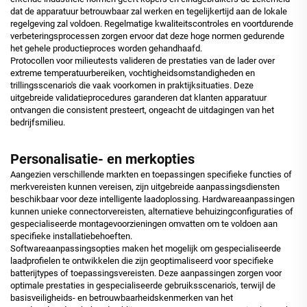
dat de apparatuur betrouwbaar zal werken en tegelijkertijd aan de lokale
regelgeving zal voldoen. Regelmatige kwaliteitscontroles en voortdurende
verbeteringsprocessen zorgen ervoor dat deze hoge normen gedurende
het gehele productieproces worden gehandhaafd.
Protocollen voor milieutests valideren de prestaties van de lader over
extreme temperatuurbereiken, vochtigheidsomstandigheden en
trillingsscenario's die vaak voorkomen in praktijksituaties. Deze
uitgebreide validatieprocedures garanderen dat klanten apparatuur
ontvangen die consistent presteert, ongeacht de uitdagingen van het
bedrijfsmilieu.
Personalisatie- en merkopties
Aangezien verschillende markten en toepassingen specifieke functies of
merkvereisten kunnen vereisen, zijn uitgebreide aanpassingsdiensten
beschikbaar voor deze intelligente laadoplossing. Hardwareaanpassingen
kunnen unieke connectorvereisten, alternatieve behuizingconfiguraties of
gespecialiseerde montagevoorzieningen omvatten om te voldoen aan
specifieke installatiebehoeften.
Softwareaanpassingsopties maken het mogelijk om gespecialiseerde
laadprofielen te ontwikkelen die zijn geoptimaliseerd voor specifieke
batterijtypes of toepassingsvereisten. Deze aanpassingen zorgen voor
optimale prestaties in gespecialiseerde gebruiksscenario's, terwijl de
basisveiligheids- en betrouwbaarheidskenmerken van het