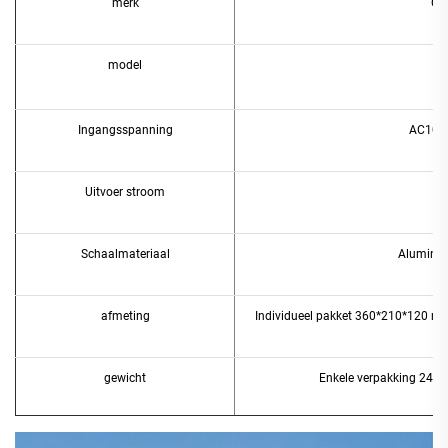
merk
Ch
model
Ingangsspanning
AC100
Uitvoer stroom
Schaalmateriaal
Aluminiu
afmeting
Individueel pakket 360*210*120 mm
gewicht
Enkele verpakking 2450 