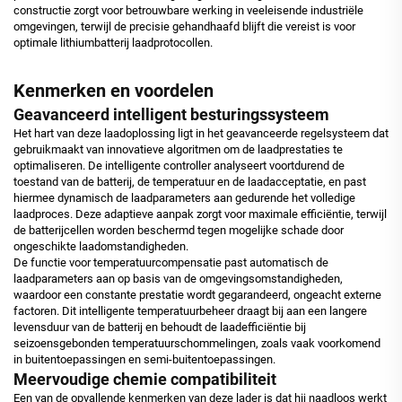
constructie zorgt voor betrouwbare werking in veeleisende industriële
omgevingen, terwijl de precisie gehandhaafd blijft die vereist is voor
optimale lithiumbatterij laadprotocollen.
Kenmerken en voordelen
Geavanceerd intelligent besturingssysteem
Het hart van deze laadoplossing ligt in het geavanceerde regelsysteem dat
gebruikmaakt van innovatieve algoritmen om de laadprestaties te
optimaliseren. De intelligente controller analyseert voortdurend de
toestand van de batterij, de temperatuur en de laadacceptatie, en past
hiermee dynamisch de laadparameters aan gedurende het volledige
laadproces. Deze adaptieve aanpak zorgt voor maximale efficiëntie, terwijl
de batterijcellen worden beschermd tegen mogelijke schade door
ongeschikte laadomstandigheden.
De functie voor temperatuurcompensatie past automatisch de
laadparameters aan op basis van de omgevingsomstandigheden,
waardoor een constante prestatie wordt gegarandeerd, ongeacht externe
factoren. Dit intelligente temperatuurbeheer draagt bij aan een langere
levensduur van de batterij en behoudt de laadefficiëntie bij
seizoensgebonden temperatuurschommelingen, zoals vaak voorkomend
in buitentoepassingen en semi-buitentoepassingen.
Meervoudige chemie compatibiliteit
Een van de opvallende kenmerken van deze lader is dat hij naadloos werkt