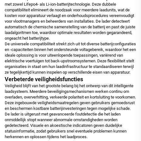
met zowel Lifepo4- als Li-ion-batterijtechnologie. Deze dubbele
compatibiliteit elimineert de noodzaak voor meerdere laadunits, wat de
kosten voor apparatuur verlaagt en onderhoudsprocedures vereenvoudigt
voor vlootmanagers en beheerders van installaties. De lader detecteert
automatisch de chemische samenstelling van de batterij en past de juiste
laadalgoritmen toe, waardoor optimale resultaten worden gegarandeerd,
ongeacht het batterijtype.
De universele compatibiliteit strekt zich uit tot diverse batterijconfiguraties
en -capaciteiten binnen het ondersteunde voltagebereik, waardoor het een
ideale oplossing is voor uiteenlopende toepassingen, variërend van
elektrische voertuigen tot back-upstroomsystemen. Deze flexibiliteit stelt
organisaties in staat om hun laadinfrastructuur te standaardiseren terwijl
ze tegelijkertijd kunnen inspelen op verschillende eisen van apparatuur.
Verbeterde veiligheidsfuncties
Veiligheid blijft van het grootste belang bij het ontwerp van dit intelligente
laadsysteem. Meerdere beveiligingsmechanismen werken continu om
overladen, oververhitting, verkeerde polariteit en kortsluiting te voorkomen.
Deze ingebouwde veiligheidsmaatregelen geven gebruikers gemoedsrust
en beschermen kostbare batterijinvesteringen tegen mogelijke schade.
De lader is uitgerust met geavanceerde foutdetectie die het laden
onmiddellijk stopt wanneer abnormale omstandigheden worden
gedetecteerd. Visuele en akoestische indicatoren geven duidelijke
statusinformatie, zodat gebruikers snel eventuele problemen kunnen
herkennen en oplossen tijdens het laadproces.