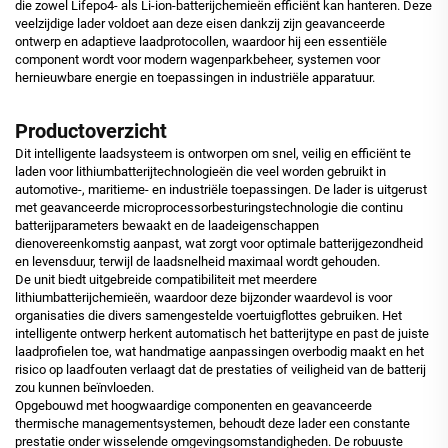
die zowel Lifepo4- als Li-ion-batterijchemieën efficiënt kan hanteren. Deze
veelzijdige lader voldoet aan deze eisen dankzij zijn geavanceerde
ontwerp en adaptieve laadprotocollen, waardoor hij een essentiële
component wordt voor modern wagenparkbeheer, systemen voor
hernieuwbare energie en toepassingen in industriële apparatuur.
Productoverzicht
Dit intelligente laadsysteem is ontworpen om snel, veilig en efficiënt te
laden voor lithiumbatterijtechnologieën die veel worden gebruikt in
automotive-, maritieme- en industriële toepassingen. De lader is uitgerust
met geavanceerde microprocessorbesturingstechnologie die continu
batterijparameters bewaakt en de laadeigenschappen
dienovereenkomstig aanpast, wat zorgt voor optimale batterijgezondheid
en levensduur, terwijl de laadsnelheid maximaal wordt gehouden.
De unit biedt uitgebreide compatibiliteit met meerdere
lithiumbatterijchemieën, waardoor deze bijzonder waardevol is voor
organisaties die divers samengestelde voertuigflottes gebruiken. Het
intelligente ontwerp herkent automatisch het batterijtype en past de juiste
laadprofielen toe, wat handmatige aanpassingen overbodig maakt en het
risico op laadfouten verlaagt dat de prestaties of veiligheid van de batterij
zou kunnen beïnvloeden.
Opgebouwd met hoogwaardige componenten en geavanceerde
thermische managementsystemen, behoudt deze lader een constante
prestatie onder wisselende omgevingsomstandigheden. De robuuste