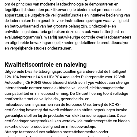
om de principes van moderne laadtechnologie te demonstreren en
tegelijkertijd studenten praktijkervaring te bieden met professionele
apparatuur. De uitgebreide veiligheidsfuncties en intuïtieve bediening van
de lader maken hem geschikt voor instructieomgevingen waar veiligheid
en betrouwbaarheid van het grootste belang zijn. Onderzoeks- en
ontwikkelingslaboratoria gebruiken deze units ook voor batterijtest- en
evaluatieprogramma's, waarbij nauwkeurige controle over laadparameters
en uitgebreide bewakingsmogelijkheden gedetailleerde prestatieanalyse
en vergelijkende studies ondersteunen.
Kwaliteitscontrole en naleving
Uitgebreide kwaliteitsborgingsprotocollen garanderen dat de Intelligent
12V 10A loodzuur 14,6 V LiFePO4 Acculader Pulsreparatie voor 12 Volt
Autobatterij CE ROHS Gecertificeerd Elektrisch Type voldoet aan strenge
internationale normen voor elektrische veiligheid, elektromagnetische
compatibiliteit en milieubescherming. De CE-certificering toont volledige
conformiteit met de veiligheids-, gezondheids- en
milieubeschermingsnormen van de Europese Unie, terwijl de ROHS-
certificering bevestigt dat wordt voldaan aan strikte beperkingen inzake
gevaarlijke stoffen bij de productie van elektronische apparatuur. Deze
certificeringen vergemakkelijken wereldwijde marktacceptatie en bieden
zekerheid over productveiligheid en milieubewustzijn.
Strenge testprocedures valideren prestatiekenmerken onder