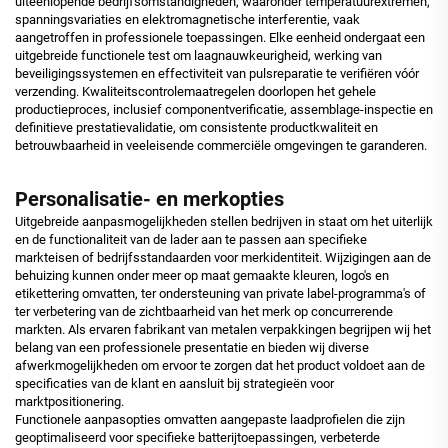
uiteenlopende bedrijfsomstandigheden, waaronder temperatuurextremen,
spanningsvariaties en elektromagnetische interferentie, vaak
aangetroffen in professionele toepassingen. Elke eenheid ondergaat een
uitgebreide functionele test om laagnauwkeurigheid, werking van
beveiligingssystemen en effectiviteit van pulsreparatie te verifiëren vóór
verzending. Kwaliteitscontrolemaatregelen doorlopen het gehele
productieproces, inclusief componentverificatie, assemblage-inspectie en
definitieve prestatievalidatie, om consistente productkwaliteit en
betrouwbaarheid in veeleisende commerciële omgevingen te garanderen.
Personalisatie- en merkopties
Uitgebreide aanpasmogelijkheden stellen bedrijven in staat om het uiterlijk
en de functionaliteit van de lader aan te passen aan specifieke
markteisen of bedrijfsstandaarden voor merkidentiteit. Wijzigingen aan de
behuizing kunnen onder meer op maat gemaakte kleuren, logo's en
etikettering omvatten, ter ondersteuning van private label-programma's of
ter verbetering van de zichtbaarheid van het merk op concurrerende
markten. Als ervaren fabrikant van metalen verpakkingen begrijpen wij het
belang van een professionele presentatie en bieden wij diverse
afwerkmogelijkheden om ervoor te zorgen dat het product voldoet aan de
specificaties van de klant en aansluit bij strategieën voor
marktpositionering.
Functionele aanpasopties omvatten aangepaste laadprofielen die zijn
geoptimaliseerd voor specifieke batterijtoepassingen, verbeterde