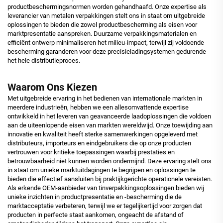
productbeschermingsnormen worden gehandhaafd. Onze expertise als
leverancier van metalen verpakkingen stelt ons in staat om uitgebreide
oplossingen te bieden die zowel productbescherming als eisen voor
marktpresentatie aanspreken. Duurzame verpakkingsmaterialen en
efficiënt ontwerp minimaliseren het milieu-impact, terwijl zij voldoende
bescherming garanderen voor deze precisieladingsystemen gedurende
het hele distributieproces.
Waarom Ons Kiezen
Met uitgebreide ervaring in het bedienen van internationale markten in
meerdere industrieën, hebben we een allesomvattende expertise
ontwikkeld in het leveren van geavanceerde laadoplossingen die voldoen
aan de uiteenlopende eisen van markten wereldwijd. Onze toewijding aan
innovatie en kwaliteit heeft sterke samenwerkingen opgeleverd met
distributeurs, importeurs en eindgebruikers die op onze producten
vertrouwen voor kritieke toepassingen waarbij prestaties en
betrouwbaarheid niet kunnen worden ondermijnd. Deze ervaring stelt ons
in staat om unieke marktuitdagingen te begrijpen en oplossingen te
bieden die effectief aansluiten bij praktijkgerichte operationele vereisten.
Als erkende OEM-aanbieder van tinverpakkingsoplossingen bieden wij
unieke inzichten in productpresentatie en -bescherming die de
marktacceptatie verbeteren, terwijl we er tegelijkertijd voor zorgen dat
producten in perfecte staat aankomen, ongeacht de afstand of