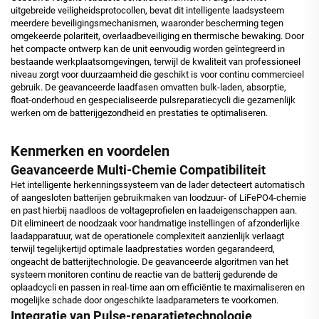
uitgebreide veiligheidsprotocollen, bevat dit intelligente laadsysteem
meerdere beveiligingsmechanismen, waaronder bescherming tegen
omgekeerde polariteit, overlaadbeveiliging en thermische bewaking. Door
het compacte ontwerp kan de unit eenvoudig worden geïntegreerd in
bestaande werkplaatsomgevingen, terwijl de kwaliteit van professioneel
niveau zorgt voor duurzaamheid die geschikt is voor continu commercieel
gebruik. De geavanceerde laadfasen omvatten bulk-laden, absorptie,
float-onderhoud en gespecialiseerde pulsreparatiecycli die gezamenlijk
werken om de batterijgezondheid en prestaties te optimaliseren.
Kenmerken en voordelen
Geavanceerde Multi-Chemie Compatibiliteit
Het intelligente herkenningssysteem van de lader detecteert automatisch
of aangesloten batterijen gebruikmaken van loodzuur- of LiFePO4-chemie
en past hierbij naadloos de voltageprofielen en laadeigenschappen aan.
Dit elimineert de noodzaak voor handmatige instellingen of afzonderlijke
laadapparatuur, wat de operationele complexiteit aanzienlijk verlaagt
terwijl tegelijkertijd optimale laadprestaties worden gegarandeerd,
ongeacht de batterijtechnologie. De geavanceerde algoritmen van het
systeem monitoren continu de reactie van de batterij gedurende de
oplaadcycli en passen in real-time aan om efficiëntie te maximaliseren en
mogelijke schade door ongeschikte laadparameters te voorkomen.
Integratie van Pulse-reparatietechnologie