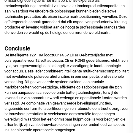
omstandigheden tijdens het transport. Onze expertise als
metaalverpakkingsspecialist vult onze elektronicaproductiecapaciteiten
aan, waardoor we uitgebreide oplossingen kunnen bieden die zowel
technische prestaties als eisen inzake marktpositionering vervullen. Deze
geïntegreerde aanpak garandeert dat elk aspect van productontwikkeling,
productie en levering voldoet aan de hoogste professionele standaarden
die worden verwacht op de huidige concurrerende wereldmarkt.
Conclusie
De intelligente 12V 10A loodzuur 14,6V LiFePO4-batterijlader met
pulsreparatie voor 12 volt autoaccu, CE en ROHS gecertificeerd, elektrisch
type, vertegenwoordigt een belangrijke vooruitgang in laadtechnologie
voor accu's. Deze lader combineert intelligente multi-chemiecompatibiliteit
met revolutionele pulsreparatiefuncties in een compacte, professionele
verpakking. Dit geavanceerde systeem voldoet aan cruciale
marktbehoeften voor veelzijdige, efficiënte oplaadoplossingen die zich
kunnen aanpassen aan evoluerende batterijtechnologieën, terwijl de
levensduur van apparatuur wordt verlengd en operationele kosten worden
verlaagd. De combinatie van geavanceerde beveiligingsfuncties,
uitgebreide conformiteitscertificeringen en robuuste constructie zorgt voor
betrouwbare prestaties in veeleisende commerciële toepassingen
wereldwijd, waardoor het een onmisbaar hulpmiddel is voor bedrijven die
afhankelijk zijn van betrouwbare oplossingen voor onderhoud van accu's
in uiteenlopende operationele omgevingen.