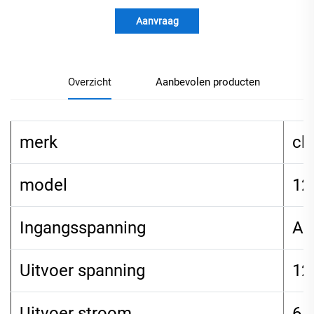
Aanvraag
Overzicht
Aanbevolen producten
merk
ch
model
12
Ingangsspanning
AC
Uitvoer spanning
12
Uitvoer stroom
6A