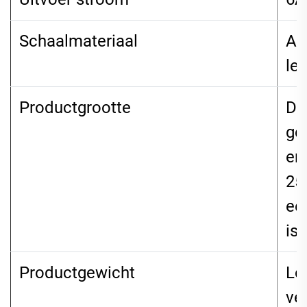
Schaalmateriaal
AB
le
Productgrootte
De
go
en
25
ee
is
Productgewicht
Lo
ve