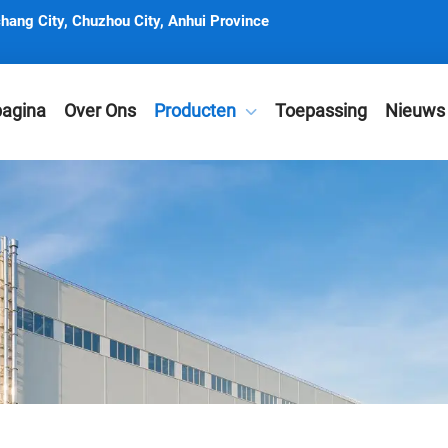
hang City, Chuzhou City, Anhui Province
pagina
Over Ons
Producten
Toepassing
Nieuws