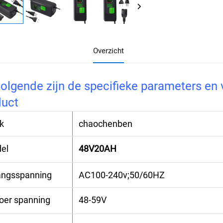
Overzicht
olgende zijn de specifieke parameters en 
duct
k
chaochenben
el
48V20AH
angsspanning
AC100-240v;50/60HZ
voer spanning
48-59V