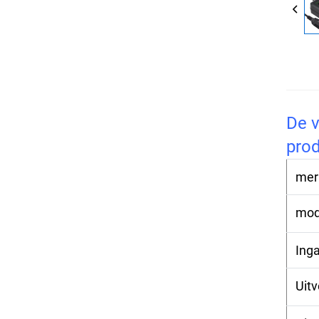
De v
pro
mer
mod
Ing
Uit