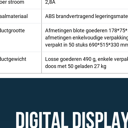
voer stroom
2,8A
aalmateriaal
ABS brandvertragend legeringsmater
ductgrootte
Afmetingen blote goederen 178*75*
afmetingen enkelvoudige verpakki
verpakt in 50 stuks 690*515*330 m
ductgewicht
Losse goederen 490 g, enkele verpak
doos met 50 geladen 27 kg