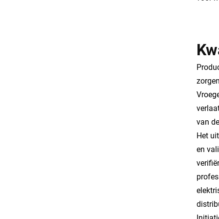
Kwa
Produc
zorgen
Vroege
verlaa
van de
Het ui
en val
verifi
profes
elektr
distri
Initia