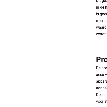
Dit ge
in de 
is goe
microp
waardo
wordt 
Pr
De hoo
accu v
appara
aanpas
De con
voor s