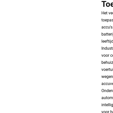
To
Het ve
toepas
accu's
batter
leeftij
Indust
voor c
behuiz
voertu
wegenh
accuve
Onderw
automo
intell
voor h