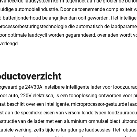
avanceerde laadsysteem komt tegemoet aan de groeiende behoeft
huidige automobielindustrie. Door de toenemende complexiteit 
d batterijonderhoud belangrijker dan ooit geworden. Het intelli
rocessorbesturingstechnologie die automatisch de laadparamete
or optimale laadcycli worden gegarandeerd, overladen wordt vo
verlengd.
oductoverzicht
gwaardige 24V30A instelbare intelligente lader voor loodzuura
oor auto, 220V elektrisch, is een topoplossing ontworpen voor p
at beschikt over een intelligente, microprocessor-gestuurde la
t aan de specifieke eisen van verschillende typen loodzuuraccu
structie van de lader met een aluminium omhulsel biedt uitzon
tabiele werking, zelfs tijdens langdurige laadsessies. Het robu