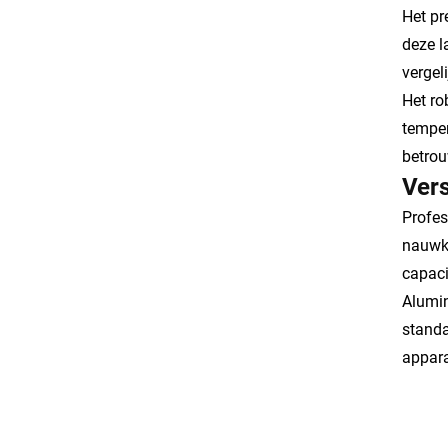
Het pr
deze l
vergel
Het ro
temper
betrou
Ver
Profes
nauwke
capaci
Alumin
standa
appara