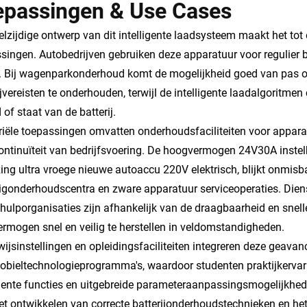
epassingen & Use Cases
elzijdige ontwerp van dit intelligente laadsysteem maakt het tot e
singen. Autobedrijven gebruiken deze apparatuur voor regulier 
. Bij wagenparkonderhoud komt de mogelijkheid goed van pas o
ijvereisten te onderhouden, terwijl de intelligente laadalgoritme
d of staat van de batterij.
riële toepassingen omvatten onderhoudsfaciliteiten voor appara
ontinuïteit van bedrijfsvoering. De hoogvermogen 24V30A instel
ing ultra vroege nieuwe autoaccu 220V elektrisch, blijkt onmisbaa
igonderhoudscentra en zware apparatuur serviceoperaties. Diens
ulporganisaties zijn afhankelijk van de draagbaarheid en snel
rmogen snel en veilig te herstellen in veldomstandigheden.
ijsinstellingen en opleidingsfaciliteiten integreren deze geavan
bieltechnologieprogramma's, waardoor studenten praktijkervar
igente functies en uitgebreide parameteraanpassingsmogelijkhe
et ontwikkelen van correcte batterijonderhoudstechnieken en he