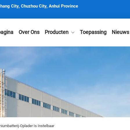
hang City, Chuzhou City, Anhui Province
pagina
Over Ons
Producten
Toepassing
Nieuws
iumbatterij-Oplader Is Instelbaar