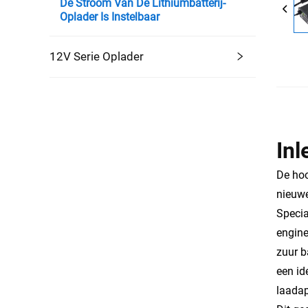
De Stroom Van De Lithiumbatterij-
Oplader Is Instelbaar
12V Serie Oplader
Inl
De hoo
nieuwe
Specia
engine
zuur b
een id
laadap