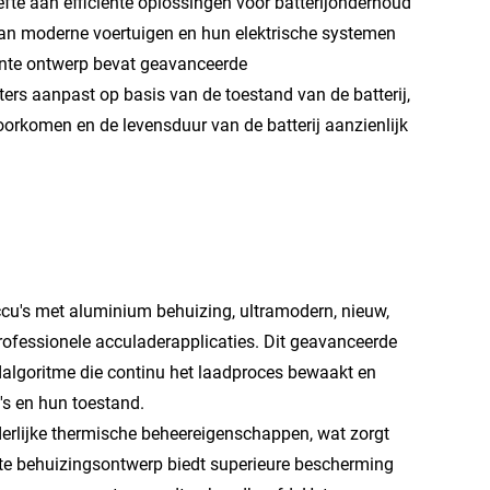
e aan efficiënte oplossingen voor batterijonderhoud
van moderne voertuigen en hun elektrische systemen
gente ontwerp bevat geavanceerde
rs aanpast op basis van de toestand van de batterij,
orkomen en de levensduur van de batterij aanzienlijk
ccu's met aluminium behuizing, ultramodern, nieuw,
rofessionele acculaderapplicaties. Dit geavanceerde
adalgoritme die continu het laadproces bewaakt en
's en hun toestand.
derlijke thermische beheereigenschappen, wat zorgt
uste behuizingsontwerp biedt superieure bescherming