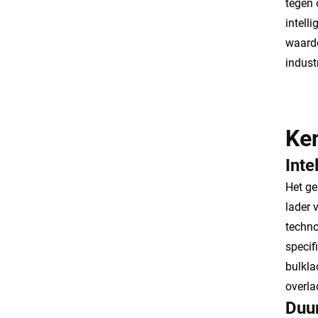
tegen 
intell
waardo
indust
Ke
Inte
Het ge
lader 
techno
specif
bulkla
overla
Duu