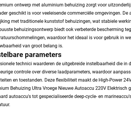
emium ontwerp met aluminium behuizing zorgt voor uitzonderli
ader geschikt is voor veeleisende commerciële omgevingen. De 
ijking met traditionele kunststof behuizingen, wat stabiele werk
buuste behuizingsontwerp biedt ook verbeterde bescherming te
atuurschommelingen, waardoor het ideaal is voor gebruik in we
wbaarheid van groot belang is.
stelbare parameters
sionele technici waarderen de uitgebreide instelbaarheid die in 
urige controle over diverse laadparameters, waardoor aanpassing
teiten en toestanden. Deze flexibiliteit maakt de High-Power 24
ium Behuizing Ultra Vroege Nieuwe Autoaccu 220V Elektrisch g
ard autoaccu's tot gespecialiseerde deep-cycle- en marineaccu'
tuur.