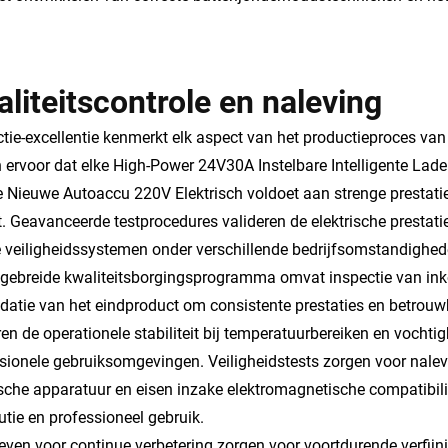
liteitscontrole en naleving
tie-excellentie kenmerkt elk aspect van het productieproces van 
 ervoor dat elke High-Power 24V30A Instelbare Intelligente Lad
 Nieuwe Autoaccu 220V Elektrisch voldoet aan strenge prestatie
t. Geavanceerde testprocedures valideren de elektrische prestati
 veiligheidssystemen onder verschillende bedrijfsomstandighede
tgebreide kwaliteitsborgingsprogramma omvat inspectie van in
idatie van het eindproduct om consistente prestaties en betrouw
ëren de operationele stabiliteit bij temperatuurbereiken en vocht
sionele gebruiksomgevingen. Veiligheidstests zorgen voor nalev
ische apparatuur en eisen inzake elektromagnetische compatibilit
butie en professioneel gebruik.
tieven voor continue verbetering zorgen voor voortdurende verfi