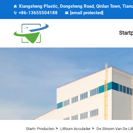
Xiangsheng Plastic, Dongsheng Road, Qinlan Town, Tianc
+86-13655504188
[email protected]
Start
>
>
Start>
Producten
Lithium Acculader
De Stroom Van De Lith