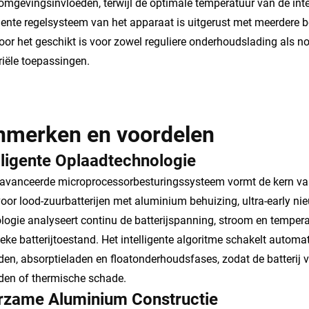
omgevingsinvloeden, terwijl de optimale temperatuur van de i
igente regelsysteem van het apparaat is uitgerust met meerdere 
or het geschikt is voor zowel reguliere onderhoudslading als no
riële toepassingen.
nmerken en voordelen
lligente Oplaadtechnologie
avanceerde microprocessorbesturingssysteem vormt de kern va
voor lood-zuurbatterijen met aluminium behuizing, ultra-early n
logie analyseert continu de batterijspanning, stroom en tempera
ieke batterijtoestand. Het intelligente algoritme schakelt autom
den, absorptieladen en floatonderhoudsfases, zodat de batterij v
den of thermische schade.
rzame Aluminium Constructie