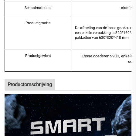
Schaalmateriaal
Aluminiu
Productgrootte
De afmeting van de losse goederen i
een enkele verpakking is 320*160*80
pakketten van 630*320*410 mm
Productgewicht
Losse goederen 990G, enkele ve
cont
Productomschrijving