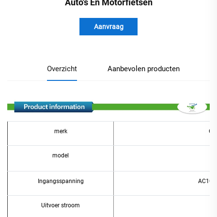
Auto's En Motorfietsen
Aanvraag
Overzicht
Aanbevolen producten
merk
Ch
model
Ingangsspanning
AC100
Uitvoer stroom