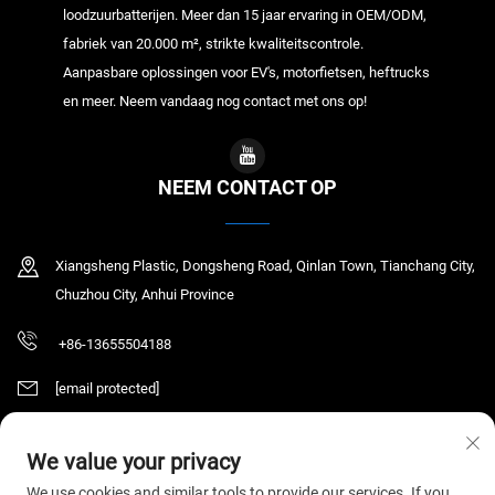
loodzuurbatterijen. Meer dan 15 jaar ervaring in OEM/ODM,
fabriek van 20.000 m², strikte kwaliteitscontrole.
Aanpasbare oplossingen voor EV's, motorfietsen, heftrucks
en meer. Neem vandaag nog contact met ons op!
NEEM CONTACT OP
Xiangsheng Plastic, Dongsheng Road, Qinlan Town, Tianchang City,
Chuzhou City, Anhui Province
+86-13655504188
[email protected]
We value your privacy
Copyright © 2026 Tianchang Chaochen Electronic Technology Co., LTD. Alle
We use cookies and similar tools to provide our services. If you