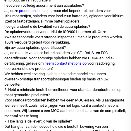
en productie van acculaders
hebt u een volledig assortiment aan acculaders?
Ja, onze
producten
inclusief, maar niet beperkt tot, opladers voor
lithiumbatterijen, opladers voor lood-zuur batterijen, opladers voor lithium-
ijzerfosfaatbatterijen, slimme batterijopladers.
hoe garandeert u de kwaliteit van de accu-opladers?
De opladerworkshop voert strikt de ISO9001-normen uit. Onze
kwaliteitscontrole voert strenge inspecties uit en alle producten worden
100% verouderd getest vóór verpakking.
zijn uw accu-opladers gecertificeerd?
Ja, de meeste van onze batterijopladers zijn CE-, RoHS- en FCC-
gecertificeerd. Voor sommige opladers hebben we UCKA- en India-
certificering, gelieve om
neem contact met ons op
voor raadpleging.
hoe verzendt u uw producten?
We hebben veel ervaring in de buitenlandse handel en kunnen
overeenkomstige transportoplossingen bieden op basis van uw
behoeften.
6. Hebt u minimale bestelhoeveelheden voor standaardproducten en op
maat gemaakte producten?
Voor standaardproducten hebben we geen MOQ-eisen. Als u aangepaste
wensen heeft, zoals het wijzigen van het logo, kunt u contact met ons
opnemen. Wij kunnen u een MOQ aanbieden op basis van de complexiteit,
meestal niet te hoog.
7. Hoe lang is de levertijd van de oplader?
Dat hangt af van de hoeveelheid die u bestelt. Levering van een