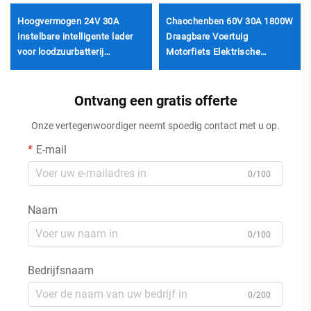
Hoogvermogen 24V 30A
Chaochenben 60V 30A 1800W
instelbare intelligente lader
Draagbare Voertuig
voor loodzuurbatterij
Motorfiets Elektrische
aluminium behuizing ultra
Voertuiglader Slim Aluminium
vroege nieuwe autobatterij
Behuizing LCD-display
220V elektrisch
Ontvang een gratis offerte
Lifepo4-accu
Onze vertegenwoordiger neemt spoedig contact met u op.
E-mail
0/100
Naam
0/100
Bedrijfsnaam
0/200