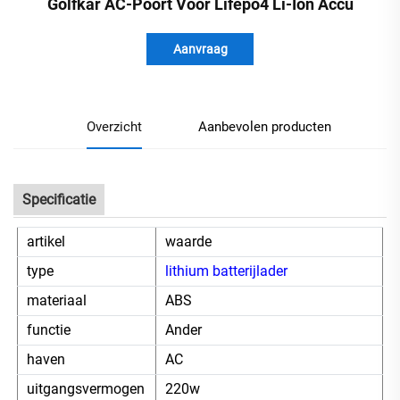
Golfkar AC-Poort Voor Lifepo4 Li-Ion Accu
Aanvraag
Overzicht
Aanbevolen producten
Specificatie
artikel
waarde
type
lithium batterijlader
materiaal
ABS
functie
Ander
haven
AC
uitgangsvermogen
220w